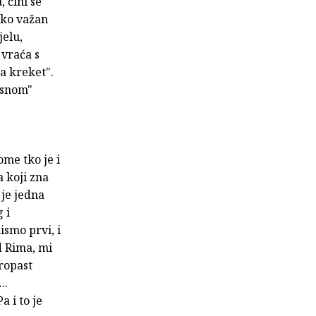
 čini se
ako važan
jelu,
 vraća s
ma kreket".
isnom"
ome tko je i
 koji zna
 je jedna
 i
ismo prvi, i
d Rima, mi
ropast
..
a i to je