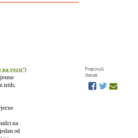
 na vezu"
)
Preporuči
članak
pjesme
 istih,
vjerne
sidri na
 jedan od