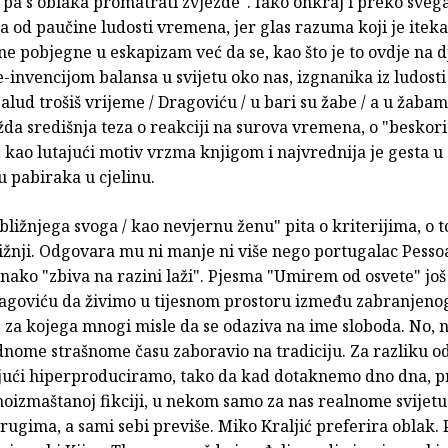
 pa s oblaka promatrati zvjezde". Iako onkraj i preko svega,
 od paučine ludosti vremena, jer glas razuma koji je itek
ne pobjegne u eskapizam već da se, kao što je to ovdje na d
-invencijom balansa u svijetu oko nas, izgnanika iz ludosti
alud trošiš vrijeme / Dragoviću / u bari su žabe / a u žaba
žda središnja teza o reakciji na surova vremena, o "beskor
kao lutajući motiv vrzma knjigom i najvrednija je gesta u
 pabiraka u cjelinu.
 bližnjega svoga / kao nevjernu ženu" pita o kriterijima, o t
ižnji. Odgovara mu ni manje ni više nego portugalac Pessoa
onako "zbiva na razini laži". Pjesma "Umirem od osvete" još
agoviću da živimo u tijesnom prostoru između zabranjenog
za kojega mnogi misle da se odaziva na ime sloboda. No, n
dnome strašnome času zaboravio na tradiciju. Za razliku o
jući hiperproduciramo, tako da kad dotaknemo dno dna, p
izmaštanoj fikciji, u nekom samo za nas realnome svijetu.
drugima, a sami sebi previše. Miko Kraljić preferira oblak. P