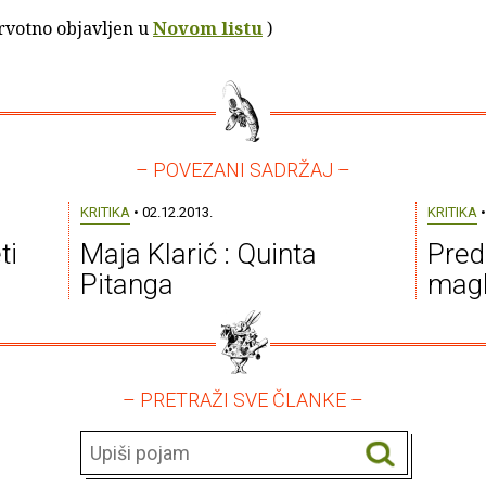
prvotno objavljen u
Novom listu
)
– POVEZANI SADRŽAJ –
KRITIKA
• 02.12.2013.
KRITIKA
•
ti
Maja Klarić : Quinta
Pred
Pitanga
magl
– PRETRAŽI SVE ČLANKE –