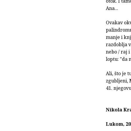
otok. I tam
Ana...
Ovakav okvi
palindroms
manje i knj
razdoblja v
nebo / raj 
loptu: "da 
Ali, što je 
zgubljeni, 
41. njegovu
Nikola Kra
Lukom, 20