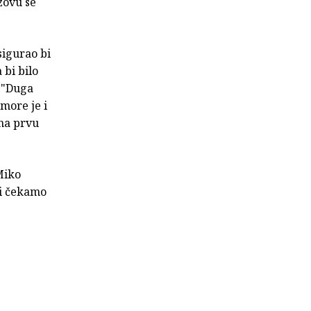
 zovu se
sigurao bi
 bi bilo
: "Duga
"more je i
 na prvu
 Miko
mi čekamo