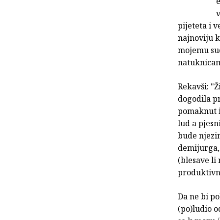
e
v
pijeteta i
najnoviju k
mojemu sudu
natuknica
Rekavši: "Ž
dogodila pr
pomaknut i 
lud a pjesn
bude njezin
demijurga, 
(blesave li
produktivn
Da ne bi po
(po)ludio o