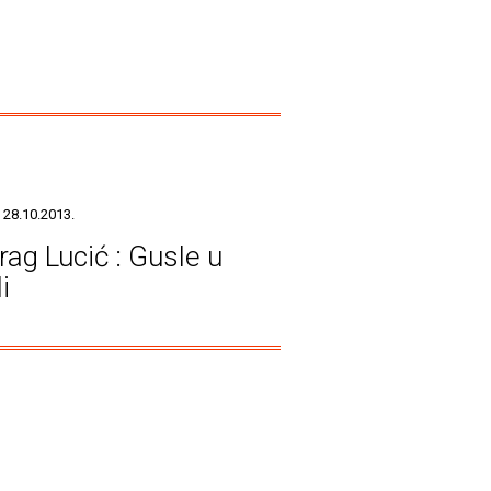
 28.10.2013.
rag Lucić : Gusle u
i