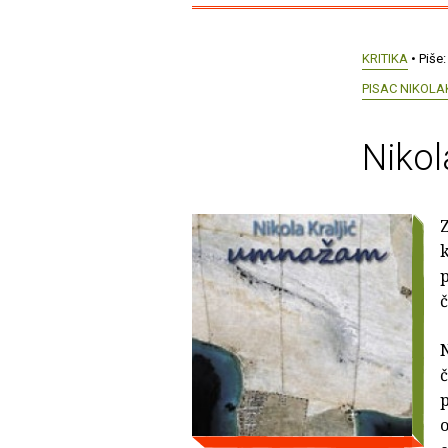
KRITIKA
• Piše
PISAC NIKOLA
Nikol
k
p
č
N
č
p
o