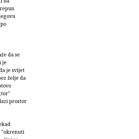
i na
 Prepun
njegovu
 po
aže da se
 je
a je svijet
bez želje da
otovo
ktor"
lazi prostor
nekad
: "okrenuti