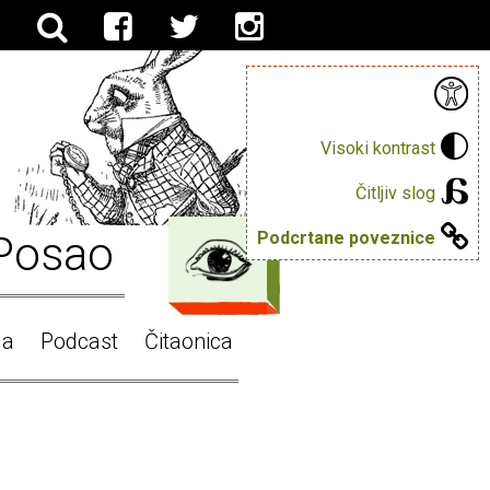
Visoki kontrast
Čitljiv slog
Posao
Podcrtane poveznice
ga
Podcast
Čitaonica