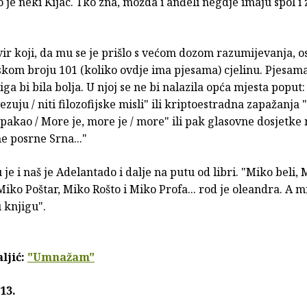
o je neki Kijac. Tko zna, možda i anđeli negdje imaju spol i
r koji, da mu se je prišlo s većom dozom razumijevanja, o
kom broju 101 (koliko ovdje ima pjesama) cjelinu. Pjesama
iga bi bila bolja. U njoj se ne bi nalazila opća mjesta poput
ezuju / niti filozofijske misli" ili kriptoestradna zapažanja 
i pakao / More je, more je / more" ili pak glasovne dosjetke
ne posrne Srna..."
tu je i naš je Adelantado i dalje na putu od libri. "Miko beli,
Miko Poštar, Miko Rošto i Miko Profa... rod je oleandra. A 
 knjigu".
ljić:
"Umnažam"
13.