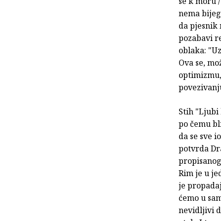
se k moru /
nema bijega
da pjesnik 
pozabavi re
oblaka: "Uz
Ova se, mo
optimizmu, 
povezivanju
Stih "Ljubi
po čemu bl
da se sve i
potvrda Dr
propisanog 
Rim je u je
je propada
ćemo u samo
nevidljivi 