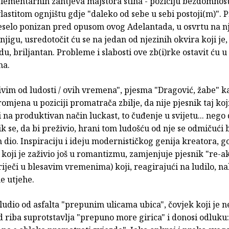
lementarnih zahtjeva majstora stiha - poziciju bezdomnost
lastitom ognjištu gdje "daleko od sebe u sebi postoji(m)".
 veselo ponizan pred opusom ovog Adelantada, u osvrtu na 
njigu, usredotočit ću se na jedan od njezinih okvira koji je,
, briljantan. Probleme i slabosti ove zb(i)rke ostavit ću u
ma.
ivim od ludosti / ovih vremena", pjesma "Dragović, žabe" k
omjena u poziciji promatrača zbilje, da nije pjesnik taj koji
na produktivan način luckast, to čuđenje u svijetu... nego d
ik se, da bi preživio, hrani tom ludošću od nje se odmičući 
 dio. Inspiraciju i ideju modernističkog genija kreatora, g
koji je zaživio još u romantizmu, zamjenjuje pjesnik "re-a
 riječi u blesavim vremenima) koji, reagirajući na ludilo, na
e utjehe.
ludio od asfalta "prepunim ulicama ubica", čovjek koji je 
d riba suprotstavlja "prepuno more girica" i donosi odluku