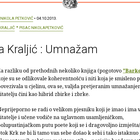
:
NIKOLA PETKOVIĆ
• 04.10.2013.
KRALJIĆ
PISAC NIKOLAPETKOVIĆ
a Kraljić : Umnažam
Za razliku od prethodnih nekoliko knjiga (pogotovo
"Barke
oje su se odlikovale koherentnošću i niti koja je smisleno 
ovezivala u cjelinu, ova se, valjda pretjeranim umnažanjem
itatelju čini kao hibrid zbirke i zbrke.
eprijeporno se radi o velikom pjesniku koji je imao i ima 
itatelje i učene vodiče na uglavnom usamljeničkom,
olupustinjačkom putu poete koji se i dragovoljno izmješta/
tok Krk ne bi li tamo van sebe došao k sebi i tako istaknuo