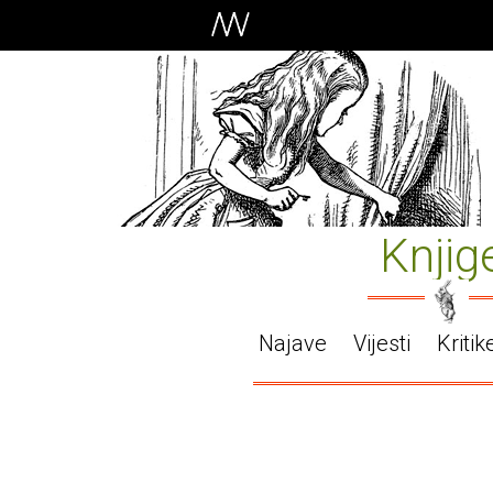
Knjig
Najave
Vijesti
Kritik