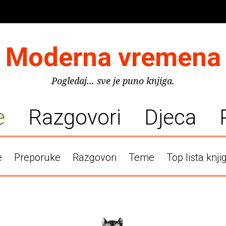
Moderna vremena
Pogledaj... sve je puno knjiga.
e
Razgovori
Djeca
e
Preporuke
Razgovori
Teme
Top lista knji