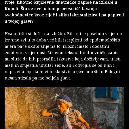
tvoje likovno-književne dnevničke zapise na izložbi u
Kupoli. Što se sve u tom procesu iščitavanja
svakodnevice kroz riječ i sliku iskristalizira i na papiru i
u tvojoj glavi?
Hvala ti što si došla na izložbu. Bila mi je posebno vrijedna
jer smo svi u to doba već bili iscrpljeni od epidemioloških
mjera pa je okupljanje na toj izložbi imalo i dodatnu
emotivnu vrijednost. Likovno-tekstualni dnevnički zapisi
mi služe da bih proradila iskustva koja doživljavam, u isti
mah ih smjestila unutar sebe, ali i odvojila se od njih i
napravila mjesta novim iskustvima (sve ono što u Bologni
nisam stizala pa me boljela glava