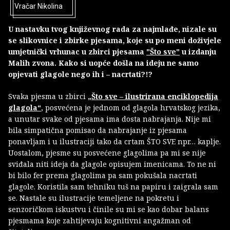
Vračar Nikolina
U nastavku tvog književnog rada za najmlađe, nizale su
se slikovnice i zbirke pjesama, koje su po meni doživjele
umjetnički vrhunac u zbirci pjesama
"Što sve"
u izdanju
Malih zvona. Kako si uopće došla na ideju ne samo
opjevati glagole nego ih i – nacrtati?!?
Svaka pjesma u zbirci
„Što sve – ilustrirana enciklopedija
glagola“
, posvećena je jednom od glagola hrvatskog jezika,
a unutar svake od pjesama ima dosta nabrajanja. Nije mi
bila simpatična pomisao da nabrajanje iz pjesama
ponavljam i u ilustraciji tako da crtam ŠTO SVE npr… kaplje.
Uostalom, pjesme su posvećene glagolima pa mi se nije
sviđala niti ideja da glagole opisujem imenicama. To ne ni
bi bilo fer prema glagolima pa sam pokušala nacrtati
glagole. Koristila sam tehniku tuš na papiru i zaigrala sam
se. Nastale su ilustracije temeljene na pokretu i
senzoričkom iskustvu i činile su mi se kao dobar balans
pjesmama koje zahtijevaju kognitivni angažman od