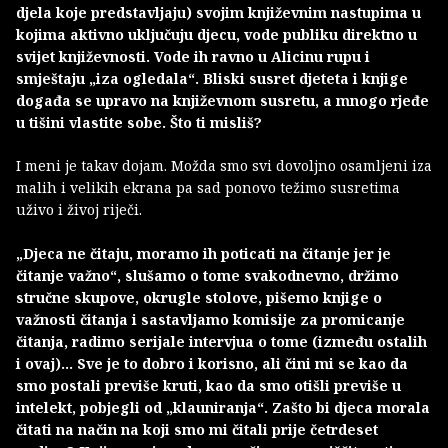
djela koje predstavljaju) svojim književnim nastupima u
kojima aktivno uključuju djecu, vode publiku direktno u
svijet književnosti. Vode ih ravno u Alicinu rupu i
smještaju „iza ogledala“. Bliski susret djeteta i knjige
događa se upravo na književnom susretu, a mnogo rjeđe
u tišini vlastite sobe. Što ti misliš?
I meni je takav dojam. Možda smo svi dovoljno osamljeni iza
malih i velikih ekrana pa sad ponovo težimo susretima
uživo i živoj riječi.
„Djeca ne čitaju, moramo ih poticati na čitanje jer je
čitanje važno“, slušamo o tome svakodnevno, držimo
stručne skupove, okrugle stolove, pišemo knjige o
važnosti čitanja i sastavljamo komisije za promicanje
čitanja, radimo serijale intervjua o tome (između ostalih
i ovaj)… Sve je to dobro i korisno, ali čini mi se kao da
smo postali previše kruti, kao da smo otišli previše u
intelekt, pobjegli od „klauniranja“. Zašto bi djeca morala
čitati na način na koji smo mi čitali prije četrdeset