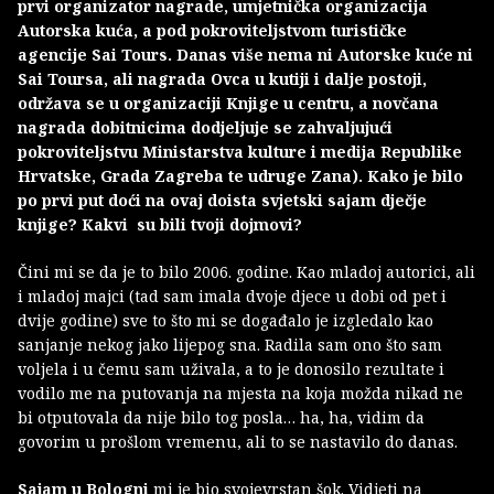
prvi organizator nagrade, umjetnička organizacija
Autorska kuća, a pod pokroviteljstvom turističke
agencije Sai Tours. Danas više nema ni Autorske kuće ni
Sai Toursa, ali nagrada Ovca u kutiji i dalje postoji,
održava se u organizaciji Knjige u centru, a novčana
nagrada dobitnicima dodjeljuje se zahvaljujući
pokroviteljstvu Ministarstva kulture i medija Republike
Hrvatske, Grada Zagreba te udruge Zana). Kako je bilo
po prvi put doći na ovaj doista svjetski sajam dječje
knjige? Kakvi su bili tvoji dojmovi?
Čini mi se da je to bilo 2006. godine. Kao mladoj autorici, ali
i mladoj majci (tad sam imala dvoje djece u dobi od pet i
dvije godine) sve to što mi se događalo je izgledalo kao
sanjanje nekog jako lijepog sna. Radila sam ono što sam
voljela i u čemu sam uživala, a to je donosilo rezultate i
vodilo me na putovanja na mjesta na koja možda nikad ne
bi otputovala da nije bilo tog posla… ha, ha, vidim da
govorim u prošlom vremenu, ali to se nastavilo do danas.
Sajam u Bologni
mi je bio svojevrstan šok. Vidjeti na