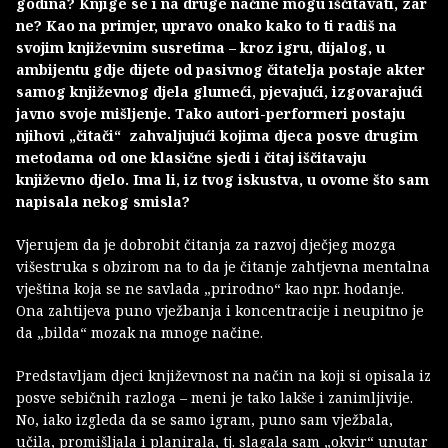
godina? Knjige se i na druge načine mogu iščitavati, zar
ne? Kao na primjer, upravo onako kako to ti radiš na
svojim književnim susretima – kroz igru, dijalog, u
ambijentu gdje dijete od pasivnog čitatelja postaje akter
samog književnog djela glumeći, pjevajući, izgovarajući
javno svoje mišljenje. Tako autori-performeri postaju
njihovi „čitači“ zahvaljujući kojima djeca posve drugim
metodama od one klasične sjedi i čitaj iščitavaju
književno djelo. Ima li, iz tvog iskustva, u ovome što sam
napisala nekog smisla?
Vjerujem da je dobrobit čitanja za razvoj dječjeg mozga
višestruka s obzirom na to da je čitanje zahtjevna mentalna
vještina koja se ne savlada „prirodno“ kao npr. hodanje.
Ona zahtijeva puno vježbanja i koncentracije i neupitno je
da „bilda“ mozak na mnoge načine.
Predstavljam djeci književnost na način na koji si opisala iz
posve sebičnih razloga – meni je tako lakše i zanimljivije.
No, iako izgleda da se samo igram, puno sam vježbala,
učila, promišljala i planirala, tj. slagala sam „okvir“ unutar