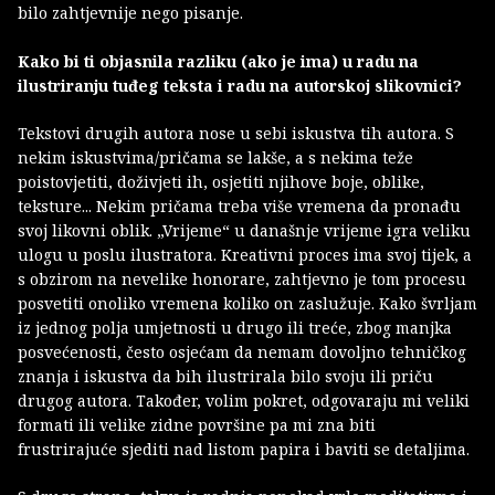
bilo zahtjevnije nego pisanje.
Kako bi ti objasnila razliku (ako je ima) u radu na
ilustriranju tuđeg teksta i radu na autorskoj slikovnici?
Tekstovi drugih autora nose u sebi iskustva tih autora. S
nekim iskustvima/pričama se lakše, a s nekima teže
poistovjetiti, doživjeti ih, osjetiti njihove boje, oblike,
teksture... Nekim pričama treba više vremena da pronađu
svoj likovni oblik. „Vrijeme“ u današnje vrijeme igra veliku
ulogu u poslu ilustratora. Kreativni proces ima svoj tijek, a
s obzirom na nevelike honorare, zahtjevno je tom procesu
posvetiti onoliko vremena koliko on zaslužuje. Kako švrljam
iz jednog polja umjetnosti u drugo ili treće, zbog manjka
posvećenosti, često osjećam da nemam dovoljno tehničkog
znanja i iskustva da bih ilustrirala bilo svoju ili priču
drugog autora. Također, volim pokret, odgovaraju mi veliki
formati ili velike zidne površine pa mi zna biti
frustrirajuće sjediti nad listom papira i baviti se detaljima.