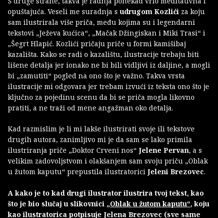
S druge strane, takva je radnja ponekad vrlo meditativna i
opuštajuća. Veseli me suradnja s
udrugom Kozlići
za koju
sam ilustrirala više priča, među kojima su i legendarni
tekstovi „Ježeva kućica“, „Mačak Džingiskan i Miki Trasi“ i
„Šegrt Hlapić. Kozlići pričaju priče u formi kamišibaj
kazališta. Kako se radi o kazalištu, ilustracije trebaju biti
lišene detalja jer ionako ne bi bili vidljivi iz daljine, a mogli
bi „zamutiti“ pogled na ono što je važno. Takva vrsta
ilustracije mi odgovara jer trebam izvući iz teksta ono što je
ključno za pojedinu scenu da bi se priča mogla likovno
pratiti, a ne traži od mene angažman oko detalja.
Kad razmislim je li mi lakše ilustrirati svoje ili tekstove
drugih autora, zanimljivo mi je da sam se lako primila
ilustriranja priče „Doktor Crveni nos“
Jelene Pervan
, a s
velikim zadovoljstvom i olakšanjem sam svoju priču „Oblak
u žutom kaputu“ prepustila ilustratorici
Jeleni Brezovec
.
A kako je to kad drugi ilustrator ilustrira tvoj tekst, kao
što je bio slučaj u slikovnici
„Oblak u žutom kaputu“
, koju
kao ilustratorica potpisuje Jelena Brezovec (sve same