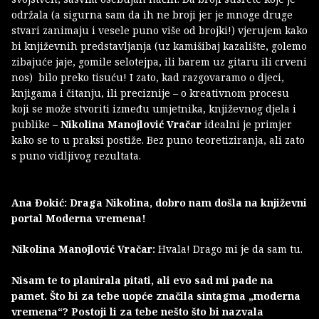
održala (a sigurna sam da ih ne broji jer je mnoge druge
stvari zanimaju i vesele puno više od brojki!) vjerujem kako
bi književnih predstavljanja (uz kamišibaj kazalište, golemo
zibajuće jaje, gomile selotejpa, ili barem uz gitaru ili crveni
nos) bilo preko tisuću! I zato, kad razgovaramo o djeci,
knjigama i čitanju, ili preciznije – o kreativnom procesu
koji se može stvoriti između umjetnika, književnog djela i
publike –
Nikolina Manojlović Vračar
idealni je primjer
kako se to u praksi postiže. Bez puno teoretiziranja, ali zato
s puno vidljivog rezultata.
Ana Đokić: Draga Nikolina, dobro nam došla na književni
portal Moderna vremena!
Nikolina Manojlović Vračar:
Hvala! Drago mi je da sam tu.
Nisam te to planirala pitati, ali evo sad mi pade na
pamet. Što bi za tebe uopće značila sintagma „moderna
vremena“? Postoji li za tebe nešto što bi nazvala