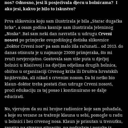
nos? Odnosno, jesi li posjećivala djecu u bolnicama? I
ako jesi, kakvo je bilo to iskustvo?
Prva slikovnica koju sam ilustrirala je bila „Starac dugačka
brka“, a osam godina kasnije sam ilustrirala Jeleninog
„Noska“. Baš sam neki dan navratila u udrugu
Crveni
nosovi
po primjerke ovogodišnjeg dotiska slikovnice
„Doktor Crveni nos“ pa sam malo išla računati… od 2013. do
danas otisnuta je u najmanje 23000 primjeraka, što mi
zvuči nevjerojatno. Gostovala sam više puta u dječjoj
bolnici u Klaićevoj i na dječjim odjelima drugih bolnica,
obično u organizaciji Crvenog križa ili Društva hrvatskih
književnika, ali nikad s crvenim nosom. Da bi netko bio
klaun-doktor treba postati član udruge Crveni nosovi,
proći edukaciju za taj posao i kontinuirano se dalje
educirati.
No, vjerujem da su mi brojne radionice koje sam pohađala,
a koje su vezane za traženje klauna u sebi, pomogle u radu
u bolnici i bez crvenog nosa. Klaun je prisutan u trenutku,
reagira na stvarnu situaciju, na podražaje i poruke iz