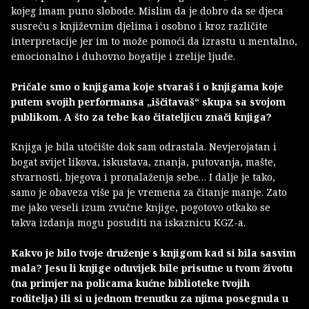
kojeg imam puno slobode. Mislim da je dobro da se djeca
susreću s književnim djelima i osobno i kroz različite
interpretacije jer im to može pomoći da izrastu u mentalno,
emocionalno i duhovno bogatije i zrelije ljude.
Pričale smo o knjigama koje stvaraš i o knjigama koje
putem svojih performansa „iščitavaš“ skupa sa svojom
publikom. A što za tebe kao čitateljicu znači knjiga?
Knjiga je bila utočište dok sam odrastala. Nevjerojatan i
bogat svijet likova, iskustava, znanja, putovanja, mašte,
stvarnosti, bjegova i pronalaženja sebe… I dalje je tako,
samo je obaveza više pa je vremena za čitanje manje. Zato
me jako veseli izum zvučne knjige, pogotovo otkako se
takva izdanja mogu posuditi na iskaznicu KGZ-a.
Kakvo je bilo tvoje druženje s knjigom kad si bila sasvim
mala? Jesu li knjige oduvijek bile prisutne u tvom životu
(na primjer na policama kućne biblioteke tvojih
roditelja) ili si u jednom trenutku za njima posegnula u