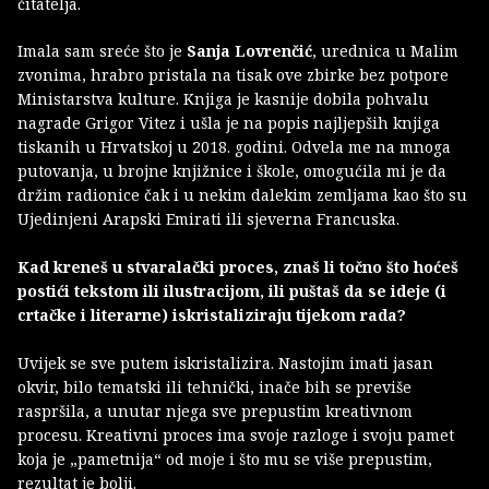
čitatelja.
Imala sam sreće što je
Sanja Lovrenčić
, urednica u Malim
zvonima, hrabro pristala na tisak ove zbirke bez potpore
Ministarstva kulture. Knjiga je kasnije dobila pohvalu
nagrade Grigor Vitez i ušla je na popis najljepših knjiga
tiskanih u Hrvatskoj u 2018. godini. Odvela me na mnoga
putovanja, u brojne knjižnice i škole, omogućila mi je da
držim radionice čak i u nekim dalekim zemljama kao što su
Ujedinjeni Arapski Emirati ili sjeverna Francuska.
Kad kreneš u stvaralački proces, znaš li točno što hoćeš
postići tekstom ili ilustracijom, ili puštaš da se ideje (i
crtačke i literarne) iskristaliziraju tijekom rada?
Uvijek se sve putem iskristalizira. Nastojim imati jasan
okvir, bilo tematski ili tehnički, inače bih se previše
raspršila, a unutar njega sve prepustim kreativnom
procesu. Kreativni proces ima svoje razloge i svoju pamet
koja je „pametnija“ od moje i što mu se više prepustim,
rezultat je bolji.