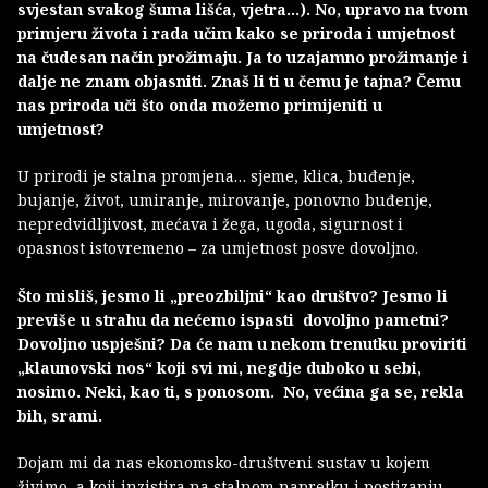
svjestan svakog šuma lišća, vjetra…). No, upravo na tvom
primjeru života i rada učim kako se priroda i umjetnost
na čudesan način prožimaju. Ja to uzajamno prožimanje i
dalje ne znam objasniti. Znaš li ti u čemu je tajna? Čemu
nas priroda uči što onda možemo primijeniti u
umjetnost?
U prirodi je stalna promjena… sjeme, klica, buđenje,
bujanje, život, umiranje, mirovanje, ponovno buđenje,
nepredvidljivost, mećava i žega, ugoda, sigurnost i
opasnost istovremeno – za umjetnost posve dovoljno.
Što misliš, jesmo li „preozbiljni“ kao društvo? Jesmo li
previše u strahu da nećemo ispasti dovoljno pametni?
Dovoljno uspješni? Da će nam u nekom trenutku proviriti
„klaunovski nos“ koji svi mi, negdje duboko u sebi,
nosimo. Neki, kao ti, s ponosom. No, većina ga se, rekla
bih, srami.
Dojam mi da nas ekonomsko-društveni sustav u kojem
živimo, a koji inzistira na stalnom napretku i postizanju