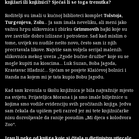
knjižari ili knjižnici? Sjećaš li se toga trenutka?
Roditelji su imali u kućnoj biblioteci komplet
Tolstoja
,
Turgenjeva
,
Zolu
… Ja sam imala neveliku, ali meni jako
važnu hrpu slikovnica i zbirku
Grimmovih
bajki koje su
sve završile dobro izlizane i potrošene. Sad kad mislim o
tome, uvijek su nudile nešto novo, često sam iz njih
precrtavala likove. Najviše sam voljela serijal malenih
slikovnica mekog uveza „Zgode bučne družbe“ koje su se
mogle kupiti na kioscima… Luk Suzan, Boba Jagoda,
Krastavac Hladnić… Sjećam se posjete Klaićevoj bolnici i
štanda na kojem mi je tata kupio Bobu Jagodu.
Kad sam krenula u školu knjižnica je bila najvažnije mjesto
na svijetu. Prijateljica Morana i ja smo imale bilježnice u
kojima smo vodile evidenciju svih pročitanih knjiga. Jedva
sam čekala da upišem peti razred jer mi tete knjižničarke
nisu dozvoljavale da ranije posudim „Mi djeca s kolodvora
Zoo“.
Jesu li neke od knjiga koje si čitala u djetinjstvu utjecale