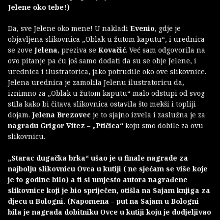
Jelene oko tebe!)
Da, sve Jelene oko mene! U nakladi
Evenio
, gdje je
objavljena slikovnica „Oblak u žutom kaputu“, i urednica
se zove
Jelena
, preziva se
Kovačić
. Već sam odgovorila na
ovo pitanje pa ću još samo dodati da su se obje Jelene, i
urednica i ilustratorica, jako potrudile oko ove slikovnice.
Jelena urednica je zamolila Jelenu ilustratoricu da,
iznimno za „Oblak u žutom kaputu“ malo odstupi od svog
stila kako bi čitava slikovnica ostavila što mekši i topliji
dojam.
Jelena Brezovec
je to sjajno izvela i zaslužna je za
nagradu Grigor Vitez – „Ptičica“
koju smo dobile za ovu
slikovnicu.
„Starac dugačka brka“ ušao je u finale nagrade za
najbolju slikovnicu Ovca u kutiji ( ne sjećam se više koje
je to godine bilo) a ti si umjesto autora nagrađene
slikovnice koji je bio spriječen, otišla na Sajam knjiga za
djecu u Bologni. (Napomena – put na Sajam u Bologni
bila je nagrada dobitniku Ovce u kutiji koju je dodjeljivao