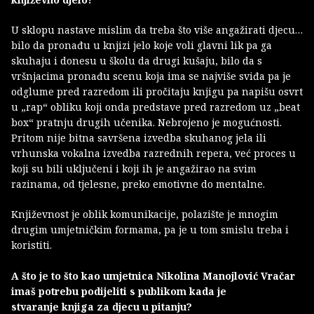
U sklopu nastave mislim da treba što više angažirati djecu…
bilo da pronađu u knjizi jelo koje voli glavni lik pa ga
skuhaju i donesu u školu da drugi kušaju, bilo da s
vršnjacima pronađu scenu koja ima se najviše sviđa pa je
odglume pred razredom ili pročitaju knjigu pa napišu osvrt
u „rap“ obliku koji onda predstave pred razredom uz „beat
box“ pratnju drugih učenika. Nebrojeno je mogućnosti.
Pritom nije bitna savršena izvedba skuhanog jela ili
vrhunska vokalna izvedba razrednih repera, već proces u
koji su bili uključeni i koji ih je angažirao na svim
razinama, od tjelesne, preko emotivne do mentalne.
Književnost je oblik komunikacije, polazište je mnogim
drugim umjetničkim formama, pa je u tom smislu treba i
koristiti.
A što je to što kao umjetnica Nikolina Manojlović Vračar
imaš potrebu podijeliti s publikom kada je
stvaranje knjiga za djecu u pitanju?