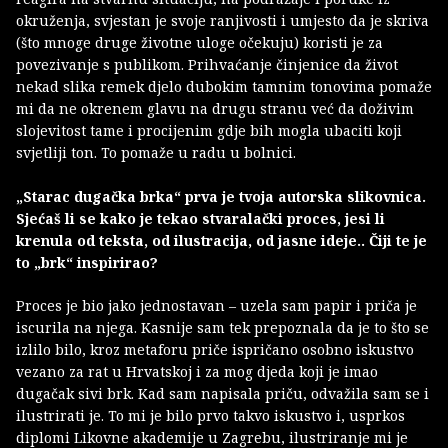
okruženja, svjestan je svoje ranjivosti i umjesto da je skriva
(što mnoge druge životne uloge očekuju) koristi je za
povezivanje s publikom. Prihvaćanje činjenice da život
nekad slika remek djelo dubokim tamnim tonovima pomaže
mi da ne okrenem glavu na drugu stranu već da doživim
slojevitost tame i procijenim gdje bih mogla ubaciti koji
svjetliji ton. To pomaže u radu u bolnici.
„Starac dugačka brka“ prva je tvoja autorska slikovnica.
Sjećaš li se kako je tekao stvaralački proces, jesi li
krenula od teksta, od ilustracija, od jasne ideje.. Čiji te je
to „brk“ inspirirao?
Proces je bio jako jednostavan – uzela sam papir i priča je
iscurila na njega. Kasnije sam tek prepoznala da je to što se
izlilo bilo, kroz metaforu priče ispričano osobno iskustvo
vezano za rat u Hrvatskoj i za mog djeda koji je imao
dugačak sivi brk. Kad sam napisala priču, odvažila sam se i
ilustrirati je. To mi je bilo prvo takvo iskustvo i, usprkos
diplomi Likovne akademije u Zagrebu, ilustriranje mi je