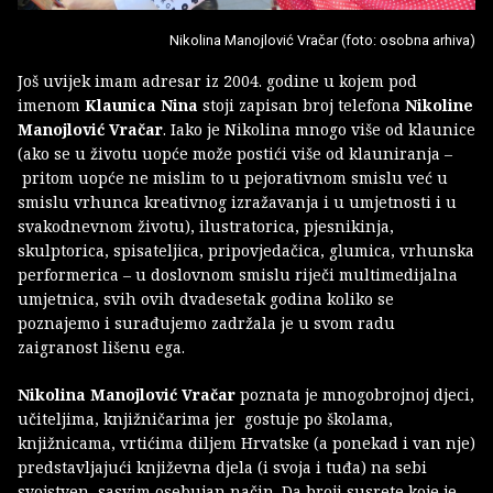
Nikolina Manojlović Vračar (foto: osobna arhiva)
Još uvijek imam adresar iz 2004. godine u kojem pod
imenom
Klaunica Nina
stoji zapisan broj telefona
Nikoline
Manojlović Vračar
. Iako je Nikolina mnogo više od klaunice
(ako se u životu uopće može postići više od klauniranja –
pritom uopće ne mislim to u pejorativnom smislu već u
smislu vrhunca kreativnog izražavanja i u umjetnosti i u
svakodnevnom životu), ilustratorica, pjesnikinja,
skulptorica, spisateljica, pripovjedačica, glumica, vrhunska
performerica – u doslovnom smislu riječi multimedijalna
umjetnica, svih ovih dvadesetak godina koliko se
poznajemo i surađujemo zadržala je u svom radu
zaigranost lišenu ega.
Nikolina Manojlović Vračar
poznata je mnogobrojnoj djeci,
učiteljima, knjižničarima jer gostuje po školama,
knjižnicama, vrtićima diljem Hrvatske (a ponekad i van nje)
predstavljajući književna djela (i svoja i tuđa) na sebi
svojstven, sasvim osebujan način. Da broji susrete koje je