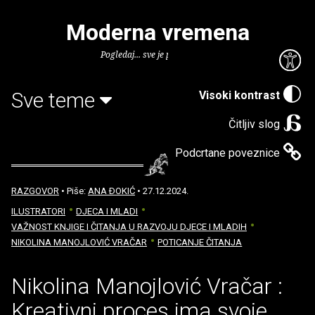
Moderna vremena
Pogledaj... sve je puno knjiga.
Sve teme
Visoki kontrast
Čitljiv slog
Podcrtane poveznice
RAZGOVOR
• Piše:
ANA ÐOKIĆ
• 27.12.2024.
ILUSTRATORI
DJECA I MLADI
VAŽNOST KNJIGE I ČITANJA U RAZVOJU DJECE I MLADIH
NIKOLINA MANOJLOVIĆ VRAČAR
POTICANJE ČITANJA
Nikolina Manojlović Vračar :
Kreativni proces ima svoje