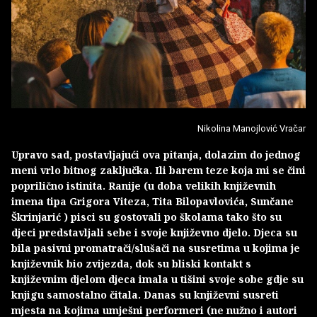
Nikolina Manojlović Vračar
Upravo sad, postavljajući ova pitanja, dolazim do jednog
meni vrlo bitnog zaključka. Ili barem teze koja mi se čini
poprilično istinita. Ranije (u doba velikih književnih
imena tipa Grigora Viteza, Tita Bilopavlovića, Sunčane
Škrinjarić ) pisci su gostovali po školama tako što su
djeci predstavljali sebe i svoje književno djelo. Djeca su
bila pasivni promatrači/slušači na susretima u kojima je
književnik bio zvijezda, dok su bliski kontakt s
književnim djelom djeca imala u tišini svoje sobe gdje su
knjigu samostalno čitala. Danas su književni susreti
mjesta na kojima umješni performeri (ne nužno i autori