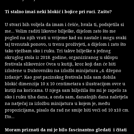
Ti stalno imaš neki blokić i bojice pri ruci. Zašto?
U stvari bih voljela da imam i češće, hvala ti, podsjetila si
me… Volim raditi likovne bilješke, dijelom zato što me
pogled na njih vrati u vrijeme kad su nastale i mogu svaki
taj trenutak ponovo, u trenu proživjeti, a dijelom i zato što
tako vježbam oko i ruku. Tri takve bilješke s jednog
okruglog stola iz 2018. godine, organiziranog u sklopu
festivala slikovnice Ovca u kutiji, kroz koji dan će biti
izložene u Dubrovniku na izložbi minijatura „4. džepno
izdanje“. Kao gost pazinskog festivala bila sam dobila
blokić dimenzija 10 x 10 centimetara s ilustracijom ovce u
kutiji na koricama. U njega sam bilježila što mi je zapelo za
oko i ruku tiha dana, a onda sam, današnjih dana naletjela
na natječaj za izložbu minijatura u kojem je, među
propozicijama, pisalo da rad ne smije biti veći od 10 x10 cm.
Eto…
Moram priznati da mi je bilo fascinantno gledati i čitati