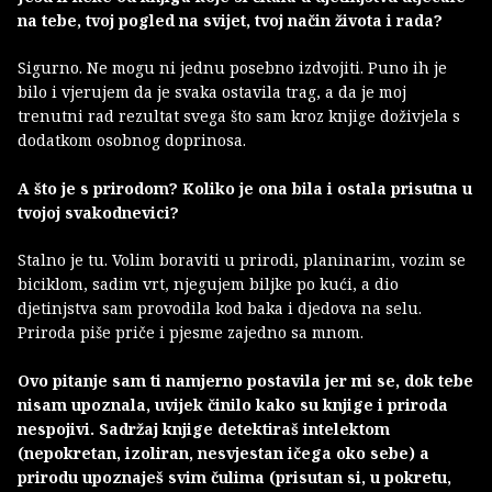
na tebe, tvoj pogled na svijet, tvoj način života i rada?
Sigurno. Ne mogu ni jednu posebno izdvojiti. Puno ih je
bilo i vjerujem da je svaka ostavila trag, a da je moj
trenutni rad rezultat svega što sam kroz knjige doživjela s
dodatkom osobnog doprinosa.
A što je s prirodom? Koliko je ona bila i ostala prisutna u
tvojoj svakodnevici?
Stalno je tu. Volim boraviti u prirodi, planinarim, vozim se
biciklom, sadim vrt, njegujem biljke po kući, a dio
djetinjstva sam provodila kod baka i djedova na selu.
Priroda piše priče i pjesme zajedno sa mnom.
Ovo pitanje sam ti namjerno postavila jer mi se, dok tebe
nisam upoznala, uvijek činilo kako su knjige i priroda
nespojivi. Sadržaj knjige detektiraš intelektom
(nepokretan, izoliran, nesvjestan ičega oko sebe) a
prirodu upoznaješ svim čulima (prisutan si, u pokretu,