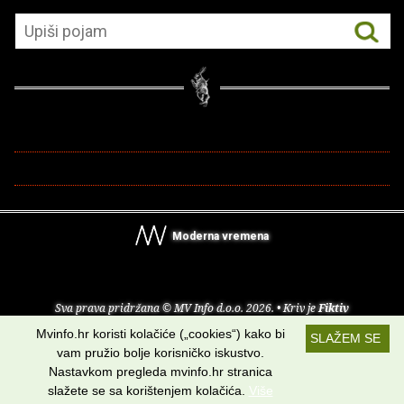
Moderna vremena
Sva prava pridržana © MV Info d.o.o. 2026. • Kriv je
Fiktiv
Mvinfo.hr koristi kolačiće („cookies“) kako bi
SLAŽEM SE
O nama
•
Pomoć
•
Uvjeti korištenja
•
RSS kanali
vam pružio bolje korisničko iskustvo.
Nastavkom pregleda mvinfo.hr stranica
Potraži nas na:
slažete se sa korištenjem kolačića.
Više