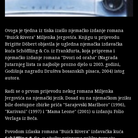
Ovoga je tjedna iz tiska izašlo njemačko izdanje romana
"Buick Rivera" Miljenka Jergovića. Knjigu u prijevodu
Brigitte Döbert objavila je ugledna njemačka izdavačka
kuća Schöffling & Co. iz Frankfurta, koja priprema i
njemačko izdanje romana "Dvori od oraha" (Nagrada
Jutarnjeg lista za najbolje prozno djelo u 2003. godini,
Godišnja nagradu Društva bosanskih pisaca, 2004) istog
autora.
Radi se o prvom prijevodu nekog romana Miljenka
Jergovića na njemački jezik. Dosad su na njemačkom jeziku
bile dostupne zbirke priča "Sarajevski Marlboro" (1996),
"Karivani" (1997) i "Mama Leone" (2001) u izdanju Folio
Verlaga iz Beča.
Povodom izlaska romana "Buick Rivera" izdavačka kuća