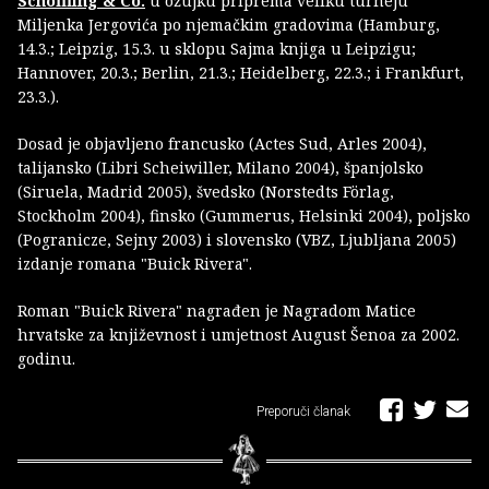
Schöffling & Co.
u ožujku priprema veliku turneju
Miljenka Jergovića po njemačkim gradovima (Hamburg,
14.3.; Leipzig, 15.3. u sklopu Sajma knjiga u Leipzigu;
Hannover, 20.3.; Berlin, 21.3.; Heidelberg, 22.3.; i Frankfurt,
23.3.).
Dosad je objavljeno francusko (Actes Sud, Arles 2004),
talijansko (Libri Scheiwiller, Milano 2004), španjolsko
(Siruela, Madrid 2005), švedsko (Norstedts Förlag,
Stockholm 2004), finsko (Gummerus, Helsinki 2004), poljsko
(Pogranicze, Sejny 2003) i slovensko (VBZ, Ljubljana 2005)
izdanje romana "Buick Rivera".
Roman "Buick Rivera" nagrađen je Nagradom Matice
hrvatske za književnost i umjetnost August Šenoa za 2002.
godinu.
Preporuči članak