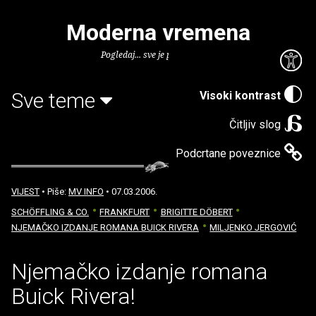
Moderna vremena
Pogledaj... sve je puno knjiga.
Sve teme
Visoki kontrast
Čitljiv slog
Podcrtane poveznice
VIJEST
• Piše:
MV INFO
• 07.03.2006.
SCHÖFFLING & CO.
FRANKFURT
BRIGITTE DÖBERT
NJEMAČKO IZDANJE ROMANA BUICK RIVERA
MILJENKO JERGOVIĆ
Njemačko izdanje romana
Buick Rivera!