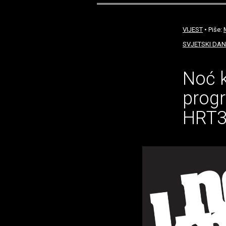
VIJEST
• Piše:
SVJETSKI DAN
Noć k
progr
HRT