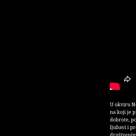
U okviru No
na koji je p
dobrote, po
ljubavi i p
društvenim