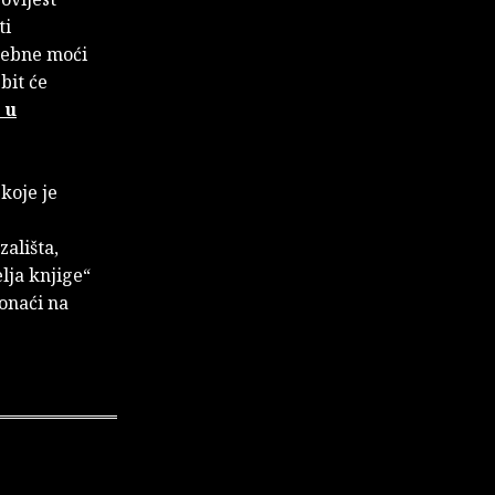
ti
osebne moći
bit će
 u
a
koje je
zališta,
elja knjige“
onaći na