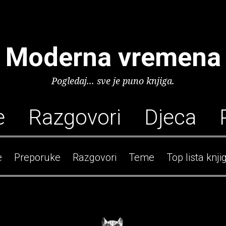
Moderna vremena
Pogledaj... sve je puno knjiga.
e
Razgovori
Djeca
e
Preporuke
Razgovori
Teme
Top lista knji