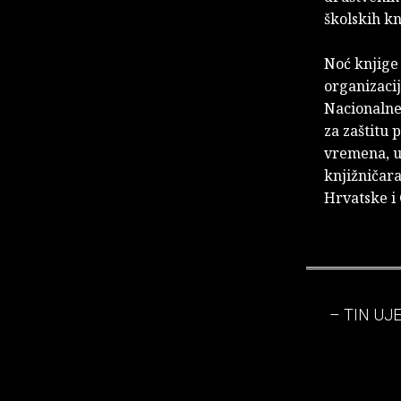
školskih kn
Noć knjige
organizaci
Nacionalne
za zaštitu
vremena, ud
knjižničara
Hrvatske i
– TIN UJ