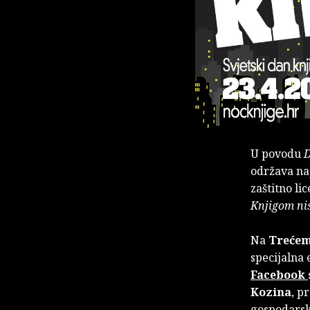
U povodu
D
održava na
zaštitno li
Knjigom nis
Na
Treće
specijalna 
Facebook
Kozina
, p
gospodarsko