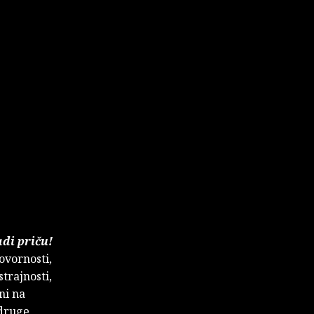
di priču!
vornosti,
trajnosti,
ni na
udruge