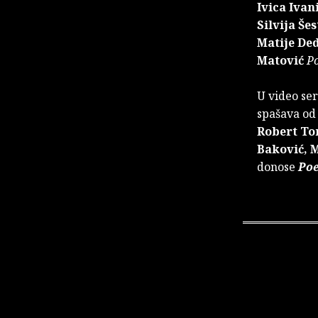
Ivica Ivan
Silvija Še
Matije De
Matović
Po
U video ser
spašava od
Robert To
Baković, 
donose
Poe