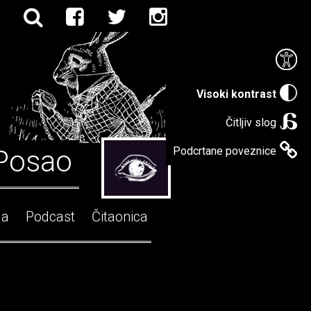
Visoki kontrast
Čitljiv slog
Posao
Podcrtane poveznice
ga
Podcast
Čitaonica