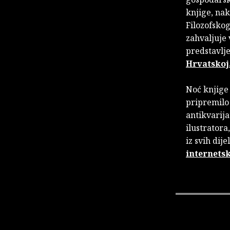
knjige, nak
Filozofskog
zahvaljuje 
predstavlje
Hrvatskoj
Noć knjige 
pripremilo 
antikvarijat
ilustratora
iz svih di
internetsk