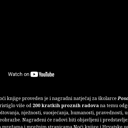
ći knjige proveden je i nagradni natječaj za školarce
Posa
ristiglo više od
200 kratkih proznih radova
na temu odgo
štovanja, nježnosti, suosjećanja, humanosti, pravednosti, us
reobrazbe. Nagrađeni će radovi biti objavljeni i predstavlje
 mrežama i mrežnim stranicama Noći knjige i Hrvatske 