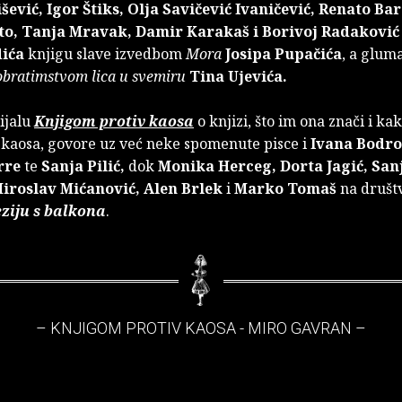
išević, Igor Štiks, Olja Savičević Ivaničević, Renato Bar
sto, Tanja Mravak, Damir Karakaš i Borivoj Radaković
dića
knjigu slave izvedbom
Mora
Josipa Pupačića
, a glum
bratimstvom lica u svemiru
Tina Ujevića.
ijalu
Knjigom protiv kaosa
o knjizi, što im ona znači i ka
 kaosa, govore uz već neke spomenute pisce i
Ivana Bodro
rre
te
Sanja Pilić,
dok
Monika Herceg, Dorta Jagić, San
Miroslav Mićanović, Alen Brlek
i
Marko Tomaš
na društ
ziju s balkona
.
– KNJIGOM PROTIV KAOSA - MIRO GAVRAN –