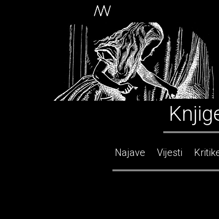
Knjig
Najave
Vijesti
Kritik