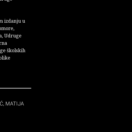
m izdanju u
komore,
ba, Udruge
erna
uge školskih
blike
Ć, MATIJA