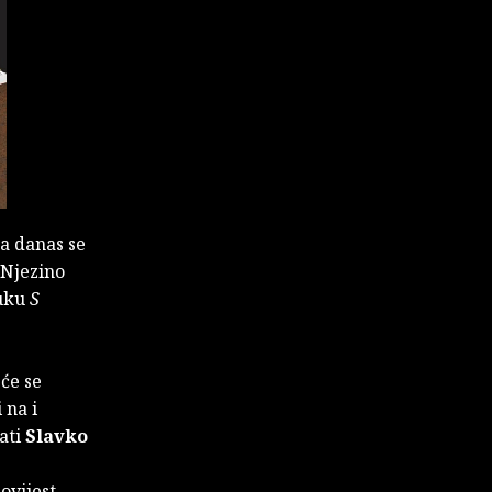
a danas se
 Njezino
ruku
S
će se
 na i
ati
Slavko
povijest