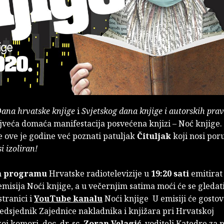
ana hrvatske knjige
i
Svjetskog dana knjige i autorskih prav
jveća domaća manifestacija posvećena knjizi – Noć knjige.
ce ove je godine već poznati patuljak
Čituljak
koji nosi po
i izoliran!
m programu
Hrvatske radiotelevizije u
19:20 sati
emitirat 
emisija Noći knjige, a u večernjim satima moći će se gledati
stranici i
YouTube kanalu
Noći knjige U emisiji će gostov
redsjednik Zajednice nakladnika i knjižara pri Hrvatskoj
j komori, doc. dr. sc.
Zoran Velagić
, voditelj Katedre za 