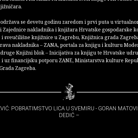
jižničara.
 održava se devetu godinu zaredom i prvi puta u virtualno
ji Zajednice nakladnika i knjižara Hrvatske gospodarske 
 i sveučilišne knjižnice u Zagrebu, Knjižnica grada Zagre
 prava nakladnika – ZANA, portala za knjigu i kulturu Mod
ruge Knjižni blok – Inicijativa za knjigu te Hrvatske udr
 i uz financijsku potporu ZANE, Ministarstva kulture Repu
 Grada Zagreba.
EVIĆ: POBRATIMSTVO LICA U SVEMIRU - GORAN MATOVI
DEDIĆ –