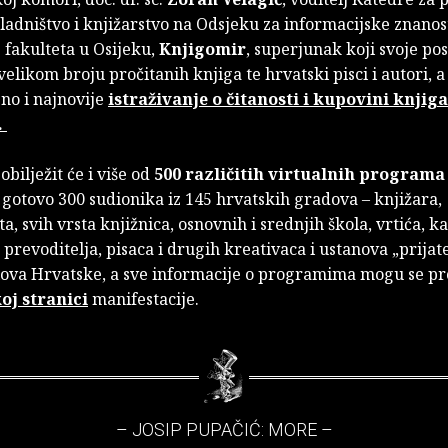
ladništvo i knjižarstvo na Odsjeku za informacijske znanos
 fakulteta u Osijeku,
Knjigomir
, superjunak koji svoje p
velikom broju pročitanih knjiga te hrvatski pisci i autori, a 
no i najnovije
istraživanje o čitanosti i kupovini knjiga
.
obilježit će i više od
500 različitih virtualnih program
gotovo 300 sudionika iz 145 hrvatskih gradova – knjižara,
a, svih vrsta knjižnica, osnovnih i srednjih škola, vrtića, ka
, prevoditelja, pisaca i drugih kreativaca i ustanova „prijat
jelova Hrvatske, a sve informacije o programima mogu se pr
oj stranici
manifestacije.
– JOSIP PUPAČIĆ: MORE –