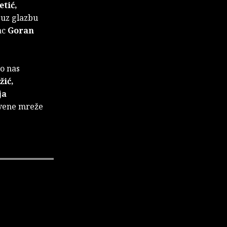
etić,
uz glazbu
ac
Goran
ko nas
žić,
ja
vene mreže