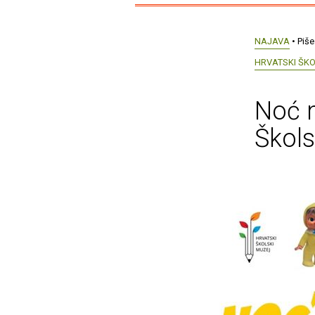
NAJAVA
• Piše
HRVATSKI ŠK
Noć m
Školsk