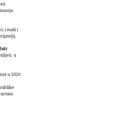
sti
muzeja.
i, i mali i
ijatelji.
lski
idjeti u
resā u 2020.
publike
lturnim