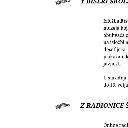
Y BISERI ŠKO
Izložba
Bis
muzeja koji
obuhvaća o
na izložbi 
desetljeća.
prikazani k
javnosti.
U suradnji
do 13. velj
Z RADIONICE 
Online rad