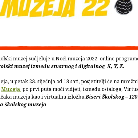
kolski muzej sudjeluje u Noći muzeja 2022. online progra
olski muzej između stvarnog i digitalnog X, Y, Z.
ja, u petak 28. siječnja od 18 sati, posjetitelji će na mrežn
a
Muzeja
po prvi puta moći vidjeti, između ostaloga, Virtu
ačaka muzeja kao i virtualnu izložbu
Biseri Školskog – 12
a školskog muzeja
.