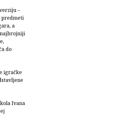
verziju –
i predmeti
gara, a
najbrojniji
e,
ća do
ge igračke
dstavljene
kola Ivana
zej