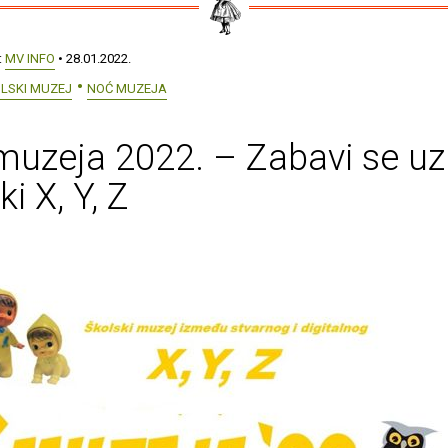
:
MV INFO
• 28.01.2022.
OLSKI MUZEJ
NOĆ MUZEJA
uzeja 2022. – Zabavi se uz
i X, Y, Z