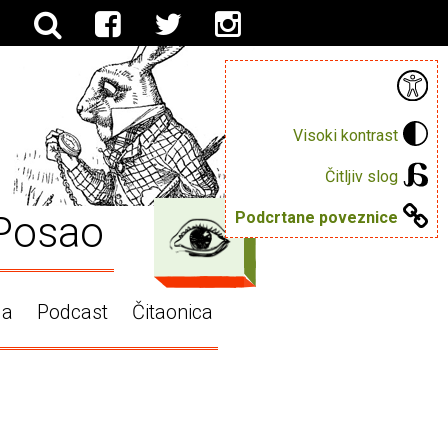
Visoki kontrast
Čitljiv slog
Posao
Podcrtane poveznice
ga
Podcast
Čitaonica