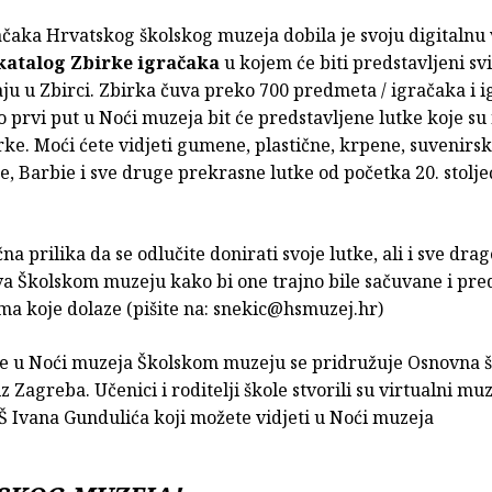
čaka Hrvatskog školskog muzeja dobila je svoju digitalnu 
 katalog Zbirke igračaka
u kojem će biti predstavljeni sv
aju u Zbirci. Zbirka čuva preko 700 predmeta / igračaka i i
 prvi put u Noći muzeja bit će predstavljene lutke koje su 
rke. Moći ćete vidjeti gumene, plastične, krpene, suvenirsk
, Barbie i sve druge prekrasne lutke od početka 20. stolje
čna prilika da se odlučite donirati svoje lutke, ali i sve dra
tva Školskom muzeju kako bi one trajno bile sačuvane i pre
ma koje dolaze (pišite na: snekic@hsmuzej.hr)
ne u Noći muzeja Školskom muzeju se pridružuje Osnovna š
z Zagreba. Učenici i roditelji škole stvorili su virtualni mu
Š Ivana Gundulića koji možete vidjeti u Noći muzeja