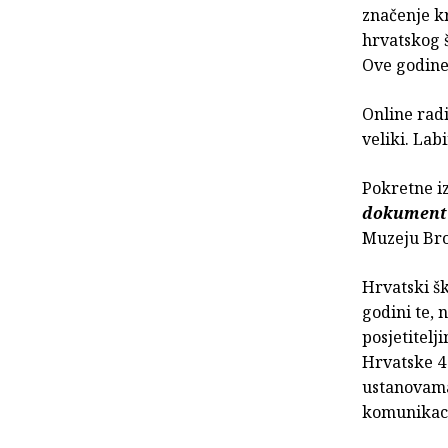
značenje k
hrvatskog 
Ove godine 
Online rad
veliki. Labi
Pokretne i
dokumenti
Muzeju Bro
Hrvatski šk
godini te, 
posjetitel
Hrvatske 4
ustanovama
komunikacij