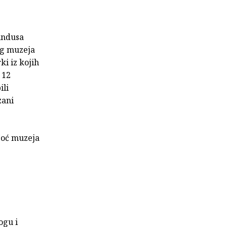
undusa
og muzeja
i iz kojih
 12
ili
zani
Noć muzeja
ogu i