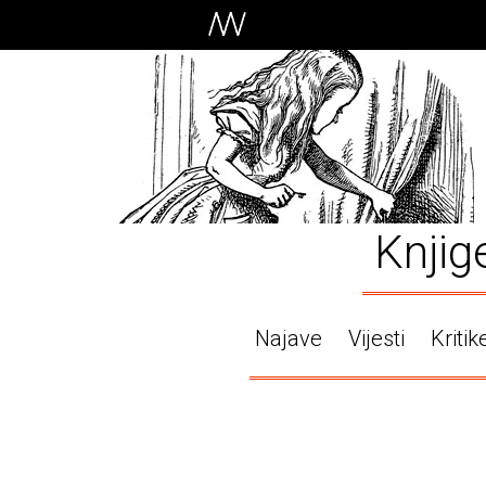
Knjig
Najave
Vijesti
Kritik