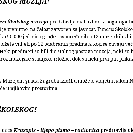
LSKOG MUZEJA!
eri Školskog muzeja
predstavlja mali izbor iz bogatoga f
 je trenutno, na žalost zatvoren za javnost. Fundus Školsk
ko 90 000 jedinica građe raspoređenih u 12 muzejskih zbirk
možete vidjeti po 12 odabranih predmeta koji se čuvaju već
 Neki predmeti su bili dio stalnog postava muzeja, neki su b
roz muzejske studijske izložbe, dok su neki prvi put prika
 s Muzejom grada Zagreba izložbu možete vidjeti i nakon 
ače u njihovim prostorima.
ŠKOLSKOG!
ionica
Krasopis – lijepo pismo – radionica
predstavlja ul