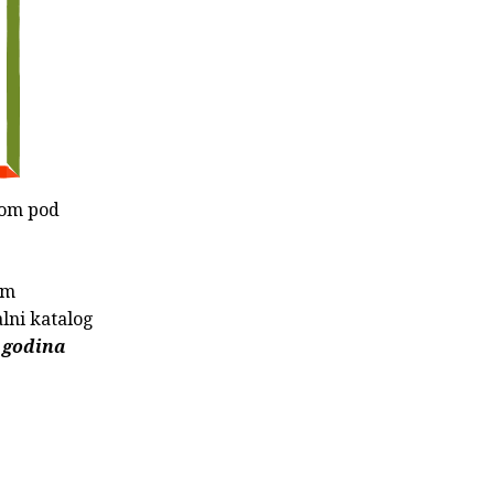
mom pod
im
alni katalog
0 godina