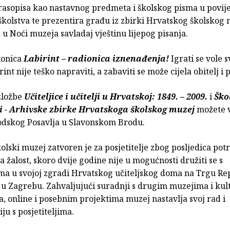
rasopisa kao nastavnog predmeta i školskog pisma u povije
školstva te prezentira građu iz zbirki Hrvatskog školskog 
u Noći muzeja savladaj vještinu lijepog pisanja.
ionica
Labirint – radionica iznenađenja!
Igrati se vole sv
rint nije teško napraviti, a zabaviti se može cijela obitelj i pr
zložbe
Učiteljice i učitelji u Hrvatskoj: 1849. – 2009.
i
Ško
 - Arhivske zbirke Hrvatskoga školskog muzej
možete v
dskog Posavlja u Slavonskom Brodu.
olski muzej zatvoren je za posjetitelje zbog posljedica pot
na žalost, skoro dvije godine nije u mogućnosti družiti se s
jima u svojoj zgradi Hrvatskog učiteljskog doma na Trgu Re
 u Zagrebu. Zahvaljujući suradnji s drugim muzejima i ku
, online i posebnim projektima muzej nastavlja svoj rad i
u s posjetiteljima.