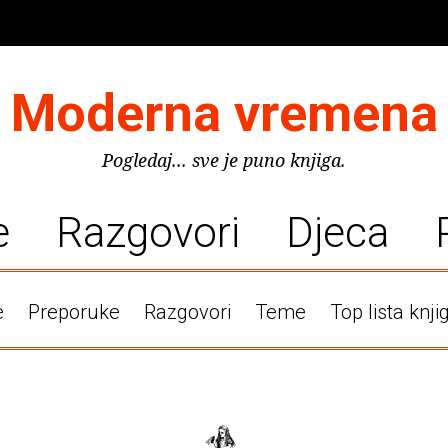
Moderna vremena
Pogledaj... sve je puno knjiga.
e
Razgovori
Djeca
e
Preporuke
Razgovori
Teme
Top lista knji