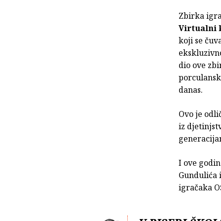
Zbirka igra
Virtualni
koji se čuv
ekskluzivno
dio ove zbi
porculanske
danas.
Ovo je odli
iz djetinjs
generacija
I ove godi
Gundulića i
igračaka O