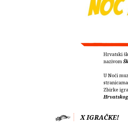
Hrvatski š
nazivom
Šk
U Noći muze
stranicam
Zbirke igr
Hrvatskog
X IGRAČKE!