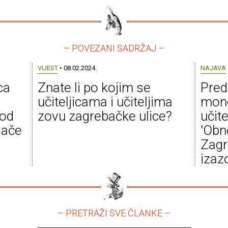
– POVEZANI SADRŽAJ –
VIJEST
• 08.02.2024.
NAJAVA
ca
Znate li po kojim se
Pred
učiteljicama i učiteljima
mono
pod
zovu zagrebačke ulice?
učite
jače
'Obn
Zagr
izazo
– PRETRAŽI SVE ČLANKE –