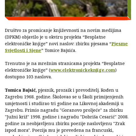
Društvo za promicanje književnosti na novim medijima
(DPKM) objavilo je u okviru projekta “Besplatne
elektroničke knjige” novi naslov: zbirku pjesama “
Pjesme
Svjetlosti i Sjene
” Tomice Bajsića.
Trenutno je na mrežnim stranicama projekta “Besplatne
elektroničke knjige” (
www.elektronickeknjige.com
)
dostupno 103 naslova.
Tomica Bajsić,
pjesnik, prozaik i prevoditelj. Rođen u
Zagrebu 1968. godine. Školovao se u Školi primijenjenih
umjetnosti i studirao tri godine na Likovnoj akademiji u
Zagrebu. Primio nagradu "Goranovo proljeće" za zbirku
"Južni križ" 1998. godine i nagradu "Dobriša Cesarić" 2008.
godine za neobjavljenu zbirku poezije naslovljenu "Zrak
ispod mora". Poezija mu je prevedena na francuski,