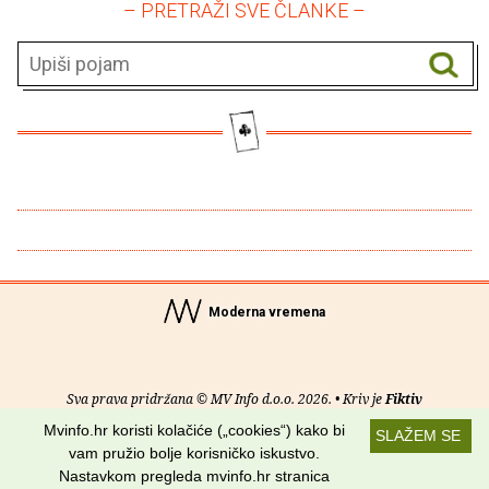
– PRETRAŽI SVE ČLANKE –
Moderna vremena
Sva prava pridržana © MV Info d.o.o. 2026. • Kriv je
Fiktiv
Mvinfo.hr koristi kolačiće („cookies“) kako bi
SLAŽEM SE
O nama
•
Pomoć
•
Uvjeti korištenja
•
RSS kanali
vam pružio bolje korisničko iskustvo.
Nastavkom pregleda mvinfo.hr stranica
Potraži nas na: