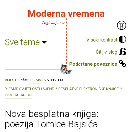
Moderna vremena
Pogledaj... sve je puno knjiga.
Sve teme
Visoki kontrast
Čitljiv slog
Podcrtane poveznice
VIJEST
• Piše:
I.P. - MV
• 25.08.2009.
PJESME SVJETLOSTI I SJENE
BESPLATNE ELEKTRONIČKE KNJIGE
TOMICA BAJSIĆ
Nova besplatna knjiga:
poezija Tomice Bajsića