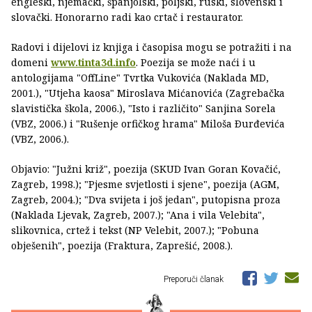
engleski, njemački, španjolski, poljski, ruski, slovenski i
slovački. Honorarno radi kao crtač i restaurator.
Radovi i dijelovi iz knjiga i časopisa mogu se potražiti i na
domeni
www.tinta3d.info
. Poezija se može naći i u
antologijama "OffLine" Tvrtka Vukovića (Naklada MD,
2001.), "Utjeha kaosa" Miroslava Mićanovića (Zagrebačka
slavistička škola, 2006.), "Isto i različito" Sanjina Sorela
(VBZ, 2006.) i "Rušenje orfičkog hrama" Miloša Ðurđevića
(VBZ, 2006.).
Objavio: "Južni križ", poezija (SKUD Ivan Goran Kovačić,
Zagreb, 1998.); "Pjesme svjetlosti i sjene", poezija (AGM,
Zagreb, 2004.); "Dva svijeta i još jedan", putopisna proza
(Naklada Ljevak, Zagreb, 2007.); "Ana i vila Velebita",
slikovnica, crtež i tekst (NP Velebit, 2007.); "Pobuna
obješenih", poezija (Fraktura, Zaprešić, 2008.).
Preporuči članak