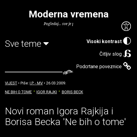
Moderna vremena
Pogledaj... sve je puno knjiga.
Sve teme
Visoki kontrast
Čitljiv slog
Podcrtane poveznice
VIJEST
• Piše:
I.P. - MV
• 26.03.2009.
NE BIH O TOME
IGOR RAJKI
BORIS BECK
Novi roman Igora Rajkija i
Borisa Becka 'Ne bih o tome'