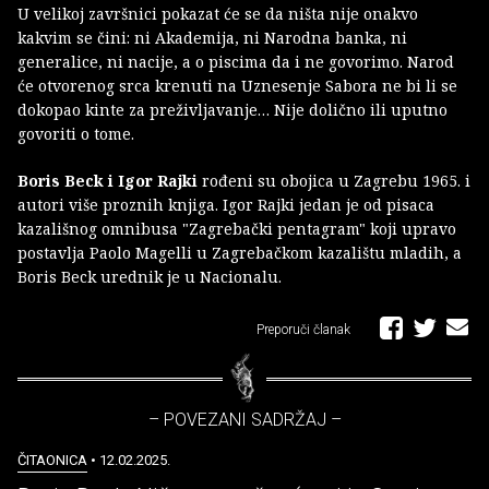
U velikoj završnici pokazat će se da ništa nije onakvo
kakvim se čini: ni Akademija, ni Narodna banka, ni
generalice, ni nacije, a o piscima da i ne govorimo. Narod
će otvorenog srca krenuti na Uznesenje Sabora ne bi li se
dokopao kinte za preživljavanje… Nije dolično ili uputno
govoriti o tome.
Boris Beck i Igor Rajki
rođeni su obojica u Zagrebu 1965. i
autori više proznih knjiga. Igor Rajki jedan je od pisaca
kazališnog omnibusa "Zagrebački pentagram" koji upravo
postavlja Paolo Magelli u Zagrebačkom kazalištu mladih, a
Boris Beck urednik je u Nacionalu.
Preporuči članak
– POVEZANI SADRŽAJ –
ČITAONICA
• 12.02.2025.