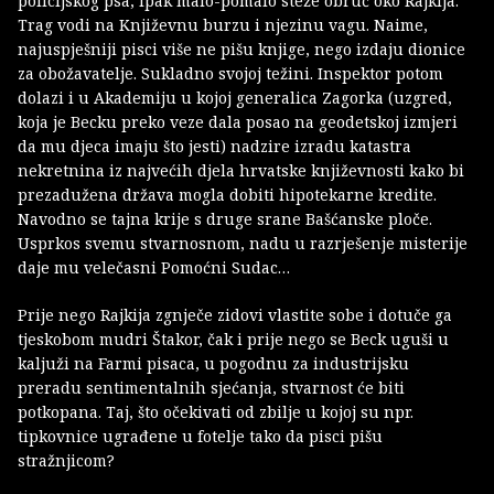
policijskog psa, ipak malo-pomalo steže obruč oko Rajkija.
Trag vodi na Književnu burzu i njezinu vagu. Naime,
najuspješniji pisci više ne pišu knjige, nego izdaju dionice
za obožavatelje. Sukladno svojoj težini. Inspektor potom
dolazi i u Akademiju u kojoj generalica Zagorka (uzgred,
koja je Becku preko veze dala posao na geodetskoj izmjeri
da mu djeca imaju što jesti) nadzire izradu katastra
nekretnina iz najvećih djela hrvatske književnosti kako bi
prezadužena država mogla dobiti hipotekarne kredite.
Navodno se tajna krije s druge srane Bašćanske ploče.
Usprkos svemu stvarnosnom, nadu u razrješenje misterije
daje mu velečasni Pomoćni Sudac…
Prije nego Rajkija zgnječe zidovi vlastite sobe i dotuče ga
tjeskobom mudri Štakor, čak i prije nego se Beck uguši u
kaljuži na Farmi pisaca, u pogodnu za industrijsku
preradu sentimentalnih sjećanja, stvarnost će biti
potkopana. Taj, što očekivati od zbilje u kojoj su npr.
tipkovnice ugrađene u fotelje tako da pisci pišu
stražnjicom?