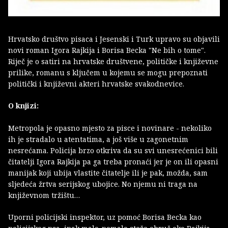
Hrvatsko društvo pisaca i Jesenski i Turk upravo su objavili
novi roman Igora Rajkija i Borisa Becka "Ne bih o tome".
Riječ je o satiri na hrvatske društvene, političke i književne
prilike, romanu s ključem u kojemu se mogu prepoznati
politički i književni akteri hrvatske svakodnevice.
O knjizi:
Metropola je opasno mjesto za pisce i novinare - nekoliko
ih je stradalo u atentatima, a još više u zagonetnim
nesrećama. Policija brzo otkriva da su svi unesrećenici bili
čitatelji Igora Rajkija pa ga treba pronaći jer je on ili opasni
manijak koji ubija vlastite čitatelje ili je pak, možda, sam
sljedeća žrtva serijskog ubojice. No njemu ni traga na
književnom tržištu…
Uporni policijski inspektor, uz pomoć Borisa Becka kao