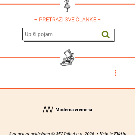
– PRETRAŽI SVE ČLANKE –
Moderna vremena
Sva prava pridržana © MV Info d.o.o. 2026. • Kriv je
Fiktiv