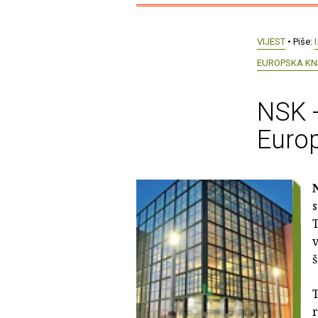
VIJEST
• Piše:
I
EUROPSKA KN
NSK -
Europ
s
T
v
š
T
r