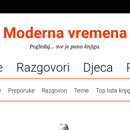
Moderna vremena
Pogledaj... sve je puno knjiga.
e
Razgovori
Djeca
e
Preporuke
Razgovori
Teme
Top lista knji