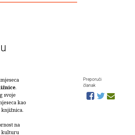
lu
 mjeseca
Preporuči
članak
ižnice
.
g svoje
mjeseca kao
 knjižnica.
ornost na
i kulturu