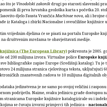
ao što je
Vinodolski zakonik
drugi po starosti slavenski pr
pomenik ili prva hrvatska geološka karta s početka 20. stol
lasovito djelo Fausta Vrančića
Machinae nova
, ali i brojne
ađe iz Kataloga i zbirki Nacionalne i sveučilišne knjižnice 
im vrijednim djelima će se pisati na portalu Europske knji
ti na društvenim mrežama te obavještavati medije.
knjižnica (The
European Library)
pokrenuta je 2005. go
še od 200 milijuna izvora. Virtualne police
Europske knji
sve bibliografske zapise Europe (Središnji katalog). Tu je
tovo 24 milijuna stranica cjelovitoga teksta, uključujući 6
ektroničkih znanstvenih radova te 10 milijuna digitalnih ob
dataka jedinstvena je ne samo po svojoj veličini i rasponu 
ornom podrijetlu. Naime, svaku jedinicu građe dostupnu n
m stranicama Europske knjižnice katalogizirale su i indek
kojima se čuvaju izvorni primjerci tih jedinica –
nacionaln