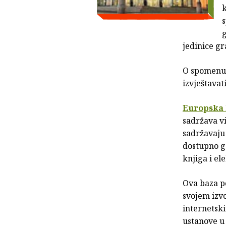
k
s
g
jedinice gr
O spomenut
izvještava
Europska 
sadržava vi
sadržavaju 
dostupno go
knjiga i el
Ova baza po
svojem izv
internetski
ustanove u 