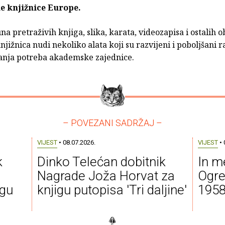
e knjižnice Europe.
na pretraživih knjiga, slika, karata, videozapisa i ostalih o
jižnica nudi nekoliko alata koji su razvijeni i poboljšani r
anja potreba akademske zajednice.
– POVEZANI SADRŽAJ –
VIJEST
• 08.07.2026.
VIJEST
• 
k
Dinko Telećan dobitnik
In m
Nagrade Joža Horvat za
Ogre
igu
knjigu putopisa 'Tri daljine'
1958