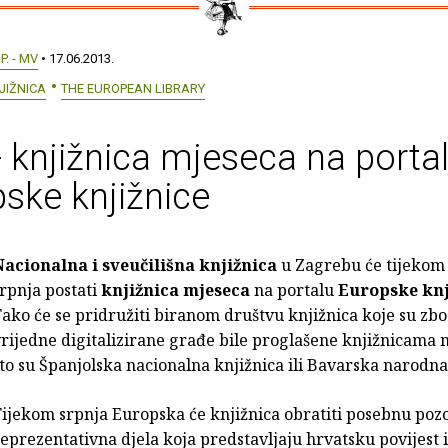
.P. - MV
• 17.06.2013.
JIŽNICA
THE EUROPEAN LIBRARY
 knjižnica mjeseca na porta
ske knjižnice
Nacionalna i sveučilišna knjižnica
u Zagrebu će tijekom
rpnja postati
knjižnica mjeseca
na portalu
Europske knj
ako će se pridružiti biranom društvu knjižnica koje su zbo
rijedne digitalizirane građe bile proglašene knjižnicama 
to su Španjolska nacionalna knjižnica ili Bavarska narodna
ijekom srpnja Europska će knjižnica obratiti posebnu poz
eprezentativna djela koja predstavljaju hrvatsku povijest 