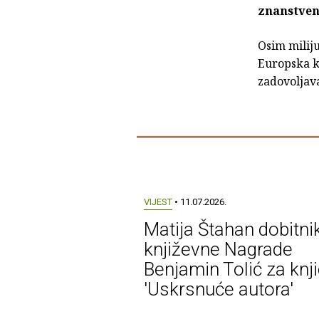
znanstven
Osim miliju
Europska kn
zadovoljav
VIJEST
• 11.07.2026.
Matija Štahan dobitni
književne Nagrade
Benjamin Tolić za knj
'Uskrsnuće autora'