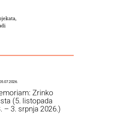
bjekata,
adi
05.07.2026.
emoriam: Zrinko
sta (5. listopada
. – 3. srpnja 2026.)