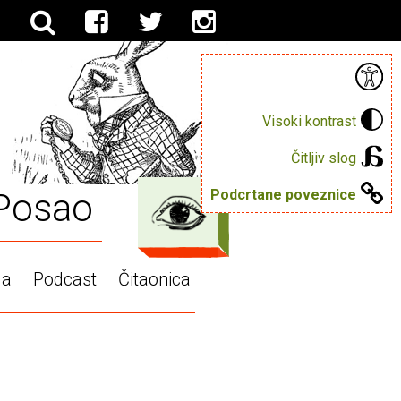
Visoki kontrast
Čitljiv slog
Posao
Podcrtane poveznice
ga
Podcast
Čitaonica