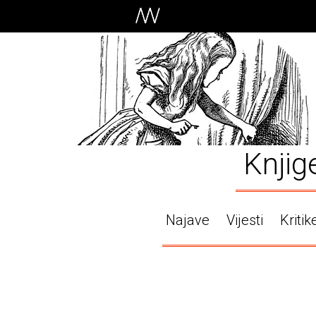
Knjig
Najave
Vijesti
Kritik