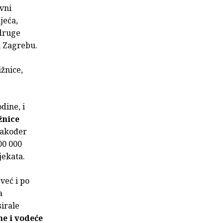
avni
jeća,
 druge
u Zagrebu.
žnice,
dine, i
žnice
 također
00 000
jekata.
već i po
a
sirale
e i vodeće