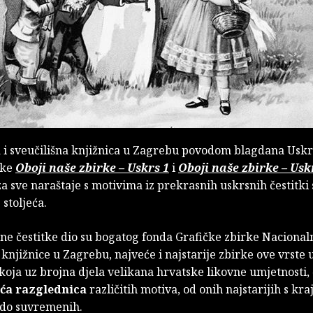
 i sveučilišna knjižnica u Zagrebu povodom blagdana Uskr
nke
Oboji naše zbirke – Uskrs 1
i
Oboji naše zbirke – Usk
a sve naraštaje s motivima iz prekrasnih uskrsnih čestitki s
 stoljeća.
ne čestitke dio su bogatog fonda Grafičke zbirke Nacionaln
 knjižnice u Zagrebu, najveće i najstarije zbirke ove vrste 
koja uz brojna djela velikana hrvatske likovne umjetnosti, 
uća razglednica
različitih motiva, od onih najstarijih s kraj
a do suvremenih.