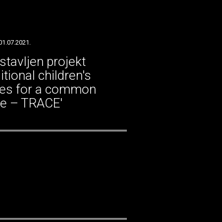
01.07.2021.
stavljen projekt
itional children's
ies for a common
re – TRACE'