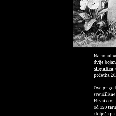
Nacionalna
dvije boja
slagalica
z
početka 20.
Ove prigod
sveučilišne
Hrvatskoj, 
od
150 tis
stoljeća p