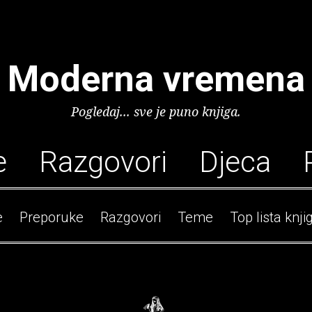
Moderna vremena
Pogledaj... sve je puno knjiga.
e
Razgovori
Djeca
e
Preporuke
Razgovori
Teme
Top lista knji