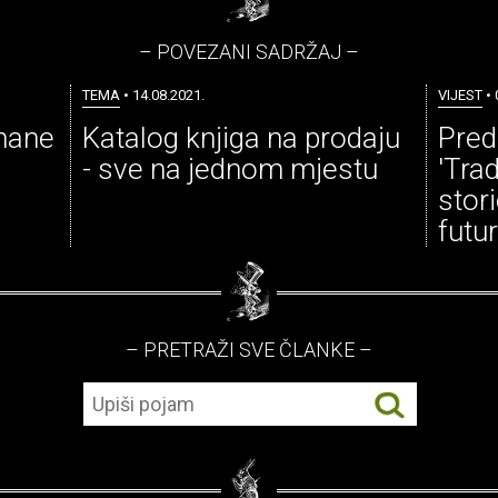
– POVEZANI SADRŽAJ –
TEMA
• 14.08.2021.
VIJEST
• 
znane
Katalog knjiga na prodaju
Pred
- sve na jednom mjestu
'Trad
stor
futu
– PRETRAŽI SVE ČLANKE –