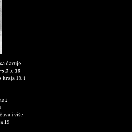
sa daruje
rs 2
te
16
 kraja 19. i
e i
u
čuva i više
a 19.