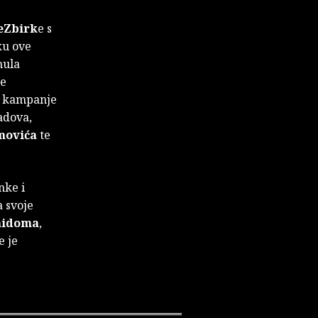
eZbirk
e s
ku ove
nula
te
u kampanje
adova,
movića
te
nke i
a svoje
nidoma
,
e je