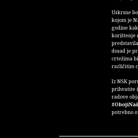
Uskrsne bo
kojom je Na
godine kak
korištenje 
predstavila
dosad je p
crtežima b
različitim 
Iz NSK poru
prihvatite 
radove obj
#ObojiNa
potrebno ot