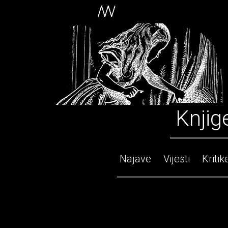
Knjig
Najave
Vijesti
Kritik