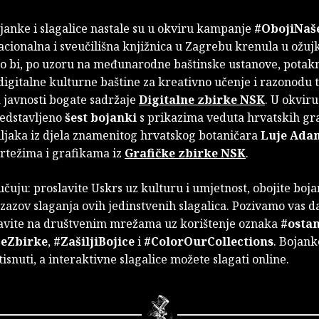
janke i slagalice nastale su u okviru kampanje
#ObojiNaš
cionalna i sveučilišna knjižnica u Zagrebu krenula u ožuj
o bi, po uzoru na međunarodne baštinske ustanove, potak
digitalne kulturne baštine za kreativno učenje i razonodu 
 javnosti bogate sadržaje
Digitalne zbirke NSK
. U okvir
redstavljeno
šest bojanki
s prikazima veduta hrvatskih gr
iljaka iz djela znamenitog hrvatskog botaničara
Luje Ada
crtežima i grafikama iz
Grafičke zbirke NSK
.
čuju: proslavite Uskrs uz kulturu i umjetnost, obojite boja
izazov slaganja ovih jedinstvenih slagalica. Pozivamo vas d
avite na društvenim mrežama uz korištenje oznaka
#osta
šeZbirke
,
#ZašiljiBojice
i
#ColorOurCollections
. Bojank
isnuti, a interaktivne slagalice možete slagati online.