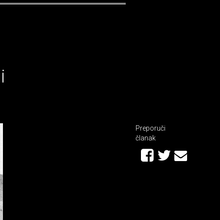
i
Preporuči
članak