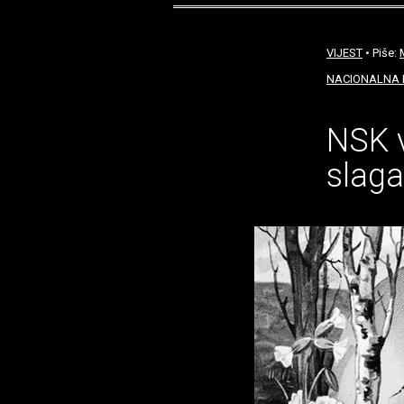
VIJEST
• Piše:
NACIONALNA I
NSK v
slaga