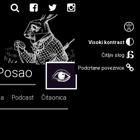
Visoki kontrast
Čitljiv slog
Posao
Podcrtane poveznice
ga
Podcast
Čitaonica