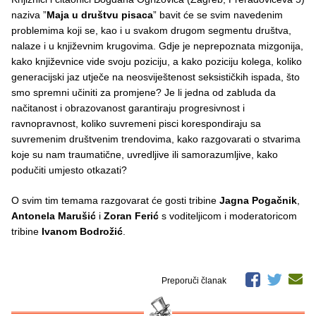
naziva ”
Maja u društvu pisaca
” bavit će se svim navedenim
problemima koji se, kao i u svakom drugom segmentu društva,
nalaze i u književnim krugovima. Gdje je neprepoznata mizgonija,
kako književnice vide svoju poziciju, a kako poziciju kolega, koliko
generacijski jaz utječe na neosviještenost seksističkih ispada, što
smo spremni učiniti za promjene? Je li jedna od zabluda da
načitanost i obrazovanost garantiraju progresivnost i
ravnopravnost, koliko suvremeni pisci korespondiraju sa
suvremenim društvenim trendovima, kako razgovarati o stvarima
koje su nam traumatične, uvredljive ili samorazumljive, kako
podučiti umjesto otkazati?
O svim tim temama razgovarat će gosti tribine
Jagna Pogačnik
,
Antonela Marušić
i
Zoran Ferić
s voditeljicom i moderatoricom
tribine
Ivanom Bodrožić
.
Preporuči članak