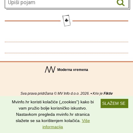
Moderna vremena
Sva prava pridržana © MV Info d.o.o. 2026. • Kriv je
Fiktiv
Mvinfo.hr koristi kolačiće („cookies“) kako bi
SLAŽEM SE
O nama
•
Pomoć
•
Uvjeti korištenja
•
RSS kanali
vam pružio bolje korisničko iskustvo.
Nastavkom pregleda mvinfo.hr stranica
Potraži nas na:
slažete se sa korištenjem kolačića.
Više
informacija