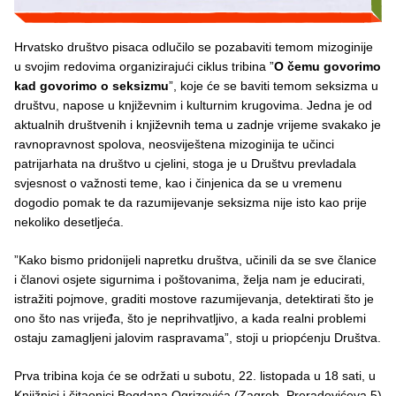
Hrvatsko društvo pisaca odlučilo se pozabaviti temom mizoginije
u svojim redovima organizirajući ciklus tribina ”
O čemu govorimo
kad govorimo o seksizmu
”, koje će se baviti temom seksizma u
društvu, napose u književnim i kulturnim krugovima. Jedna je od
aktualnih društvenih i književnih tema u zadnje vrijeme svakako je
ravnopravnost spolova, neosviještena mizoginija te učinci
patrijarhata na društvo u cjelini, stoga je u Društvu prevladala
svjesnost o važnosti teme, kao i činjenica da se u vremenu
dogodio pomak te da razumijevanje seksizma nije isto kao prije
nekoliko desetljeća.
”Kako bismo pridonijeli napretku društva, učinili da se sve članice
i članovi osjete sigurnima i poštovanima, želja nam je educirati,
istražiti pojmove, graditi mostove razumijevanja, detektirati što je
ono što nas vrijeđa, što je neprihvatljivo, a kada realni problemi
ostaju zamagljeni jalovim raspravama”, stoji u priopćenju Društva.
Prva tribina koja će se održati u subotu, 22. listopada u 18 sati, u
Knjižnici i čitaonici Bogdana Ogrizovića (Zagreb, Preradovićeva 5)