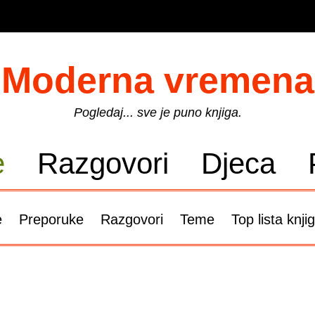
Moderna vremena
Pogledaj... sve je puno knjiga.
e
Razgovori
Djeca
e
Preporuke
Razgovori
Teme
Top lista knji