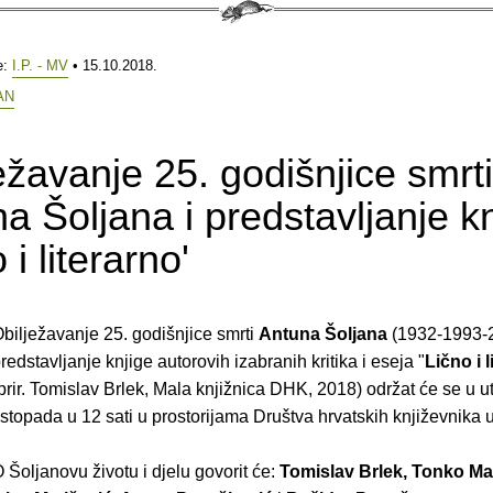
e:
I.P. - MV
• 15.10.2018.
AN
ežavanje 25. godišnjice smrti
a Šoljana i predstavljanje k
 i literarno'
bilježavanje 25. godišnjice smrti
Antuna Šoljana
(1932-1993-2
redstavljanje knjige autorovih izabranih kritika i eseja "
Lično i 
prir. Tomislav Brlek, Mala knjižnica DHK, 2018) održat će se u u
istopada u 12 sati u prostorijama Društva hrvatskih književnika 
 Šoljanovu životu i djelu govorit će:
Tomislav Brlek, Tonko Ma