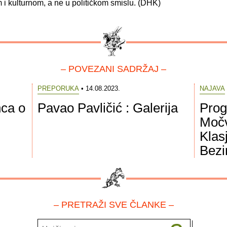
 i kulturnom, a ne u političkom smislu. (DHK)
– POVEZANI SADRŽAJ –
PREPORUKA
• 14.08.2023.
NAJAVA
nca o
Pavao Pavličić : Galerija
Prog
Močv
Klas
Bezi
– PRETRAŽI SVE ČLANKE –