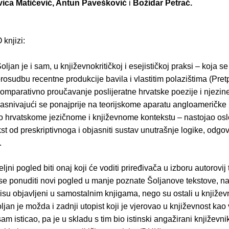
vica Matičević, Antun Pavešković
i
Božidar Petrač.
 knjizi:
oljan je i sam, u književnokritičkoj i esejističkoj praksi – koja se
rosudbu recentne produkcije bavila i vlastitim polazištima (Pre
omparativno proučavanje poslijeratne hrvatske poezije i njezine 
asnivajući se ponajprije na teorijskome aparatu angloameričke 
i o hrvatskome jezičnome i književnome kontekstu – nastojao osl
kst od preskriptivnoga i objasniti sustav unutrašnje logike, odgo
.
ljni pogled biti onaj koji će voditi priređivača u izboru autorovij
se ponuditi novi pogled u manje poznate Šoljanove tekstove, 
isu objavljeni u samostalnim knjigama, nego su ostali u književn
oljan je možda i zadnji utopist koji je vjerovao u književnost kao 
 sam isticao, pa je u skladu s tim bio istinski angažirani književni