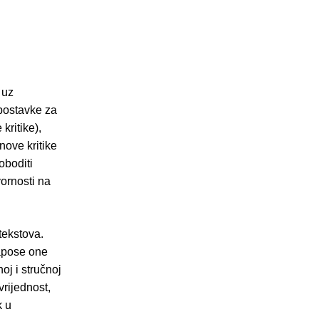
 uz
tpostavke za
kritike),
nove kritike
oboditi
vornosti na
 tekstova.
napose one
oj i stručnoj
vrijednost,
k u