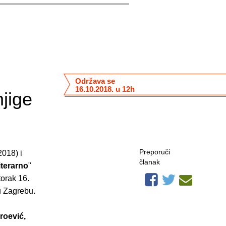
Održava se
16.10.2018. u 12h
njige
Preporuči
018) i
članak
literarno
"
torak 16.
u Zagrebu.
roević,