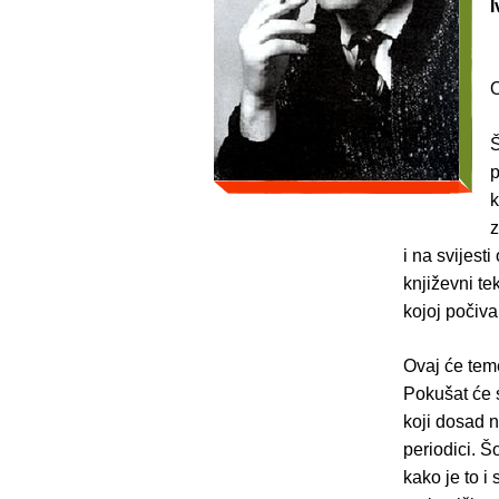
I
O
Š
p
k
z
i na svijest
književni te
kojoj počiva
Ovaj će teme
Pokušat će 
koji dosad n
periodici. Š
kako je to i