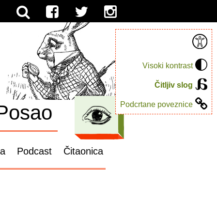
Visoki kontrast
Čitljiv slog
Podcrtane poveznice
Posao
ga
Podcast
Čitaonica