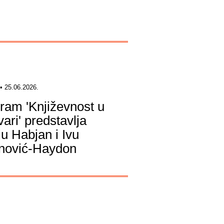
• 25.06.2026.
ram 'Književnost u
ari' predstavlja
ju Habjan i Ivu
nović-Haydon