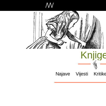
Knjig
Najave
Vijesti
Kritik