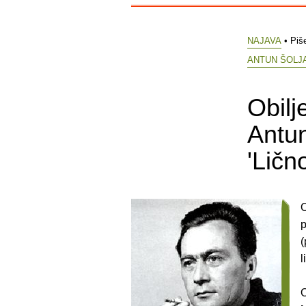
NAJAVA
• Piš
ANTUN ŠOLJ
Obilj
Antun
'Lično
O
p
(
l
O