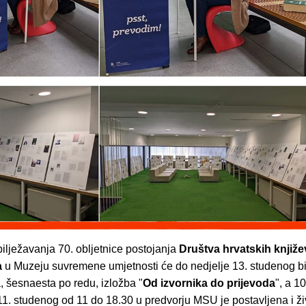
lježavanja 70. obljetnice postojanja
Društva hrvatskih knjiže
a
u Muzeju suvremene umjetnosti će do nedjelje 13. studenog bi
, šesnaesta po redu, izložba "
Od izvornika do prijevoda
", a 1
 11. studenog od 11 do 18.30 u predvorju MSU je postavljena i ž