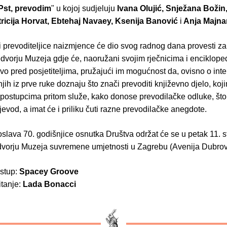
Pst, prevodim
" u kojoj sudjeluju
Ivana Olujić, Snježana Božin
tricija Horvat, Ebtehaj Navaey, Ksenija Banović
i
Anja Majna
 i prevoditeljice naizmjence će dio svog radnog dana provesti z
edvorju Muzeja gdje će, naoružani svojim rječnicima i enciklope
ivo pred posjetiteljima, pružajući im mogućnost da, ovisno o int
njih iz prve ruke doznaju što znači prevoditi književno djelo, koj
 postupcima pritom služe, kako donose prevodilačke odluke, što
ijevod, a imat će i priliku čuti razne prevodilačke anegdote.
slava 70. godišnjice osnutka Društva održat će se u petak 11. 
dvorju Muzeja suvremene umjetnosti u Zagrebu (Avenija Dubrov
stup:
Spacey Groove
tanje:
Lada Bonacci