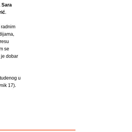
, Sara
rić
.
a radnim
dijama,
eresu
im se
 je dobar
studenog u
nik 17).