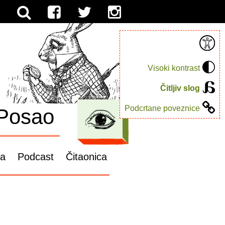
Visoki kontrast
Čitljiv slog
Podcrtane poveznice
Posao
ga
Podcast
Čitaonica