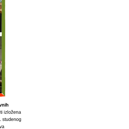
vnih
ti izložena
0. studenog
iva