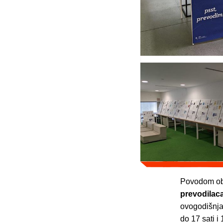
Povodom obi
prevodilac
ovogodišnja
do 17 sati i