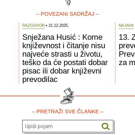
– POVEZANI SADRŽAJ –
RAZGOVOR
• 21.12.2025.
NAJAVA
Snježana Husić : Kome
13. 
književnost i čitanje nisu
prev
najveće strasti u životu,
Prev
teško da će postati dobar
za m
pisac ili dobar književni
prevodilac
– PRETRAŽI SVE ČLANKE –