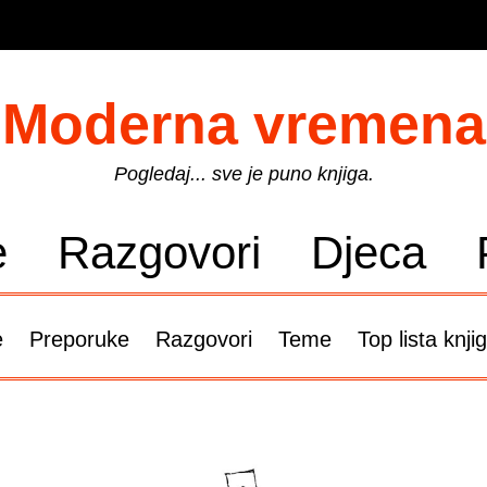
Moderna vremena
Pogledaj... sve je puno knjiga.
e
Razgovori
Djeca
e
Preporuke
Razgovori
Teme
Top lista knji