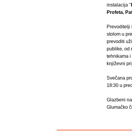
instalacija "
Profeta, Pa
Prevoditelji
stolom u pr
prevoditi už
publike, od 
tehnikama i
književni pr
Svečana pro
18:30 u pre
Glazbeni na
Glumačko či