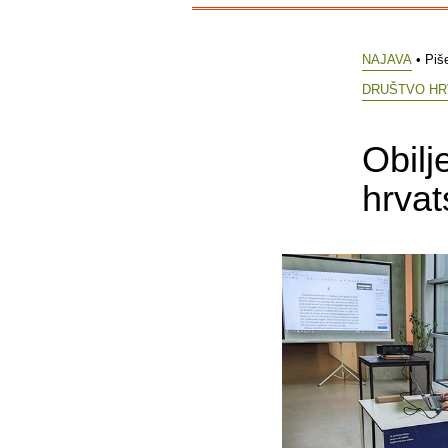
NAJAVA
• Piš
DRUŠTVO HR
Obilj
hrvat