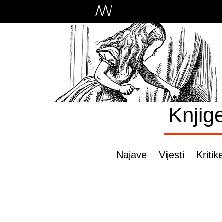
Knjig
Najave
Vijesti
Kritik