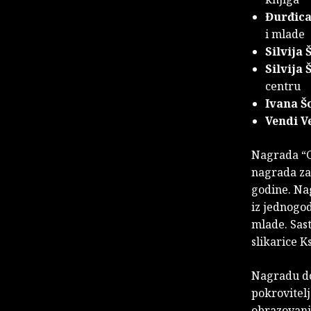
Đurđica
i mlade
Silvija 
Silvija 
centru
Ivana Š
Vendi V
Nagrada “Gr
nagrada za 
godine. Nag
iz jednogod
mlade. Sast
slikarice K
Nagradu do
pokrovitelj
obrazovanj