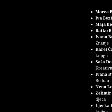
Morea B
Iva Bez
Maja Bi
Ratko Bj
Ivana B
Znanje
Karel Č
knjiga
Saša Do
Kreativ
Ivana Đ
Bodoni
Nena L
Želimir
djeca
Ljerka 
knjiga