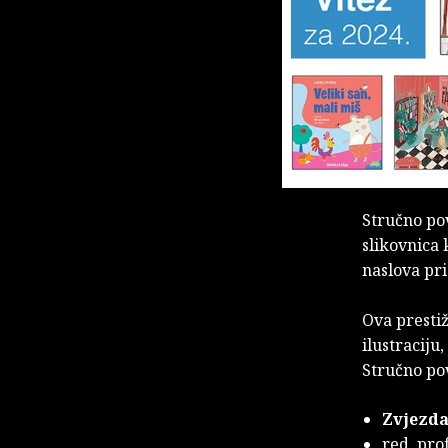
Stručno po
slikovnica 
naslova pri
Ova prestiž
ilustraciju
Stručno po
Zvjezda
red. prof