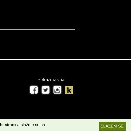
Potraži nas na:
hr stranica slažete se sa
SLAŽEM SE