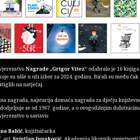
vjerenstvo
Nagrade „Grigor Vitez“
odabralo je 16 knjiga 
koje su ušle u uži izbor za 2024. godinu. Birali su među čak
stiglih na natječaj.
na nagrada, najstarija domaća nagrada za dječju književno
, dodjeljuje se od 1967. godine, a o ovogodišnjim dobitnici
vjerenstvo u sastavu:
na Babić
, knjižničarka
. art.
Svjetlan Junaković
, Akademija likovnih umjetnosti 