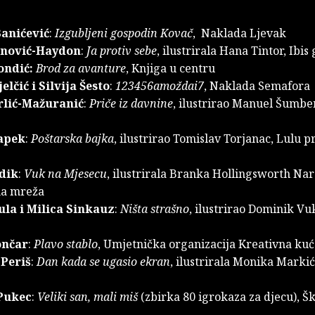
anićević
:
Izgubljeni gospodin Kovač
, Naklada Ljevak
inović-Haydon
:
Ja protiv sebe
, ilustrirala Hana Tintor, Ibis
ondić:
Brod za avanture
, Knjiga u centru
elčić i Silvija Šesto
:
123456amoždai7
, Naklada Semafora
rlić-Mažuranić
:
Priče iz davnine
, ilustrirao Manuel Šumbe
apek
:
Poštarska bajka
, ilustrirao Tomislav Torjanac, Lulu
dik
:
Vuk na Mjesecu
, ilustrirala Branka Hollingsworth Nar
na mreža
ula i Milica Sinkauz
:
Ništa strašno
, ilustrirao Dominik Vu
ončar
:
Plavo stablo
, Umjetnička organizacija Kreativna ku
 Periš
:
Dan kada se ugasio ekran
, ilustrirala Monika Marki
Pukec
:
Veliki san, mali miš
(zbirka 80 igrokaza za djecu), Š