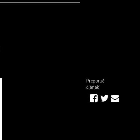
u
Preporuči
članak