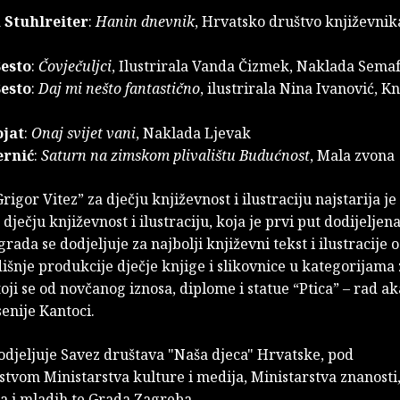
 Stuhlreiter
:
Hanin dnevnik
, Hrvatsko društvo književnik
Šesto
:
Čovječuljci
, Ilustrirala Vanda Čizmek, Naklada Sema
Šesto
:
Daj mi nešto fantastično
, ilustrirala Nina Ivanović, Kn
ojat
:
Onaj svijet vani
, Naklada Ljevak
ernić
:
Saturn na zimskom plivalištu Budućnost
, Mala zvona
igor Vitez” za dječju književnost i ilustraciju najstarija j
dječju književnost i ilustraciju, koja je prvi put dodijeljen
rada se dodjeljuje za najbolji književni tekst i ilustracije
išnje produkcije dječje knjige i slikovnice u kategorijama 
oji se od novčanog iznosa, diplome i statue “Ptica” – rad 
senije Kantoci.
djeljuje Savez društava "Naša djeca" Hrvatske, pod
stvom Ministarstva kulture i medija, Ministarstva znanosti
a i mladih te Grada Zagreba.