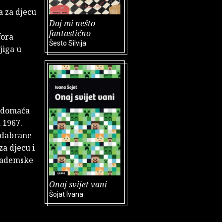
a za djecu
Daj mi nešto
fantastično
fora
Šesto Silvija
jiga u
e domaća
a 1967.
 odabrane
za djecu i
akademske
Onaj svijet vani
Šojat Ivana
,