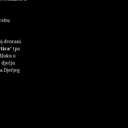
grebu
oj dvorani
tica
“ (po
Odluku o
 dječju
va Dječjeg