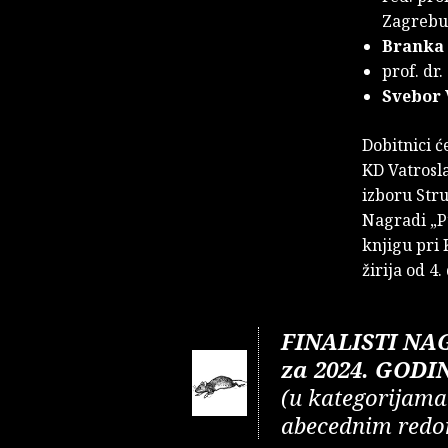
Zagrebu,
Branka
prof. dr.
Svebor
Dobitnici ć
KD Vatrosla
izboru Stru
Nagradi „Pt
knjigu pri 
žirija od 4.
FINALISTI NA
za 2024. GODI
(u kategorijama i
abecednim redo