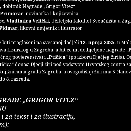
 dobitnik Nagrade „Grigor Vitez“
 Primorac
, novinarka i književnica
 sc.
Vladimira Velički
, Učiteljski fakultet Sveučilišta u Za
 Vidmar
, likovni umjetnik i ilustrator
e biti proglašeni na svečanoj dodjeli
12. lipnja 2025.
u Mal
va Lisinskog u Zagrebu, a bit će im dodijeljene nagrade „
P
čnog povjerenstva) i „
Ptičica
“ (po izboru Dječjeg žirija). 
ičica“ donosi Dječji žiri pod vodstvom Hrvatskog centra za
Knjižnicama grada Zagreba, a ovogodišnji žiri ima 5 člano
 do 8. razreda.
GRADE „GRIGOR VITEZ“
NU
 za tekst i za ilustraciju,
m):