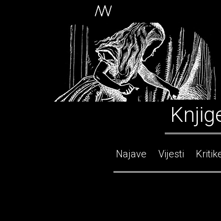
Knjig
Najave
Vijesti
Kritik