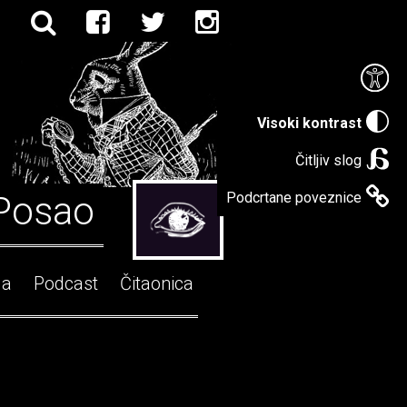
Visoki kontrast
Čitljiv slog
Posao
Podcrtane poveznice
ga
Podcast
Čitaonica