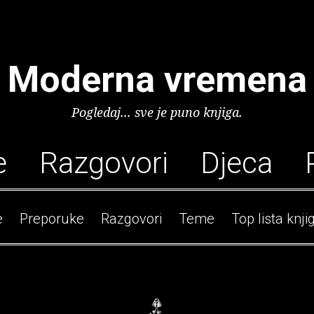
Moderna vremena
Pogledaj... sve je puno knjiga.
e
Razgovori
Djeca
e
Preporuke
Razgovori
Teme
Top lista knji