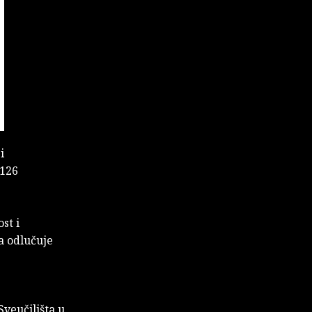
i
 126
st i
ma odlučuje
Sveučilišta u