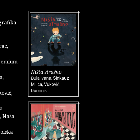
 grafika
rac,
 premium
Ništa strašno
a,
Đula Ivana, Sinkauz
Milica, Vuković
Dominik
ković,
ća
ć, Naša
kolska