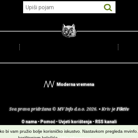
Moderna vremena
Sva prava pridržana © MV Info d.o.o. 2026. • Kriv je
Fiktiv
O nama
•
Pomoć
•
Uvjeti korištenja
•
RSS kanali
kako bi vam pružio bolje korisničko iskustvo. Nastavkom pregleda mvinfo.
korištenjem kolačića.
Više informacija