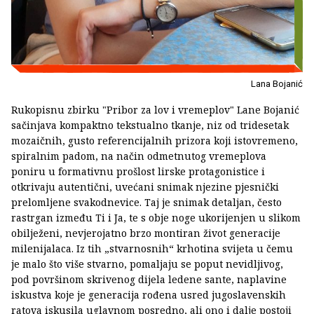
Lana Bojanić
Rukopisnu zbirku "Pribor za lov i vremeplov" Lane Bojanić
sačinjava kompaktno tekstualno tkanje, niz od tridesetak
mozaičnih, gusto referencijalnih prizora koji istovremeno,
spiralnim padom, na način odmetnutog vremeplova
poniru u formativnu prošlost lirske protagonistice i
otkrivaju autentični, uvećani snimak njezine pjesnički
prelomljene svakodnevice. Taj je snimak detaljan, često
rastrgan između Ti i Ja, te s obje noge ukorijenjen u slikom
obilježeni, nevjerojatno brzo montiran život generacije
milenijalaca. Iz tih „stvarnosnih“ krhotina svijeta u čemu
je malo što više stvarno, pomaljaju se poput nevidljivog,
pod površinom skrivenog dijela ledene sante, naplavine
iskustva koje je generacija rođena usred jugoslavenskih
ratova iskusila uglavnom posredno, ali ono i dalje postoji