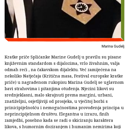
Marina Gudelj
Kratke priče Splićanke Marine Gudelj u pravilu su pisane
književnim standardom s dijalozima, vrlo živahnim, valja
odmah reći , na čakavskom dijalektu. Već zamijećena na
nekoliko Natječaja (Kritična masa, Festival europske kratke
priče) u nagrađenom rukopisu Marina Gudelj se uglavnom
bavi strahovima i pitanjima otuđenja. Njezini likovi su
srednjeklasni, malo skrajnuti prema margini, urbani,
znatiželjni, osjetljiviji od prosjeka, u vječitoj borbi s
prinicipijelnošću i nemogućnostima provođenja principa u
neprincipijelnom društvu. Elegantna u izrazu, finih
zamjedbi, posebno kada se radi o skiciranju karaktera
likova, s humornim doziranjem i humanim nemirima koji