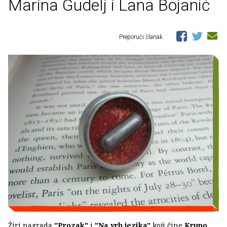
Marina Gudelj i Lana Bojanić
Preporuči članak
Žiri nagrada
"Prozak"
i
"Na vrh jezika"
koji čine
Kruno