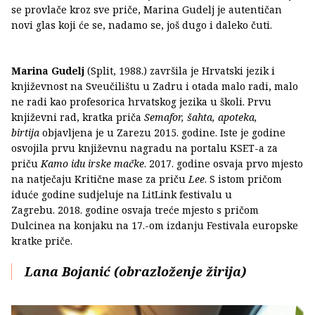
se provlače kroz sve priče, Marina Gudelj je autentičan
novi glas koji će se, nadamo se, još dugo i daleko čuti.
Marina Gudelj
(Split, 1988.) završila je Hrvatski jezik i
književnost na Sveučilištu u Zadru i otada malo radi, malo
ne radi kao profesorica hrvatskog jezika u školi. Prvu
književni rad, kratka priča
Semafor, šahta, apoteka,
birtija
objavljena je u Zarezu 2015. godine. Iste je godine
osvojila prvu književnu nagradu na portalu KSET-a za
priču
Kamo idu irske mačke
. 2017. godine osvaja prvo mjesto
na natječaju Kritične mase za priču
Lee
. S istom pričom
iduće godine sudjeluje na LitLink festivalu u
Zagrebu. 2018. godine osvaja treće mjesto s pričom
Dulcinea na konjaku na 17.-om izdanju Festivala europske
kratke priče.
Lana Bojanić (obrazloženje žirija)