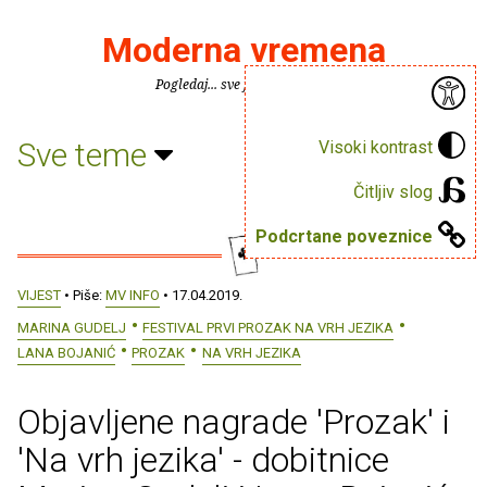
Moderna vremena
Pogledaj... sve je puno knjiga.
Sve teme
Visoki kontrast
Čitljiv slog
Podcrtane poveznice
VIJEST
• Piše:
MV INFO
• 17.04.2019.
MARINA GUDELJ
FESTIVAL PRVI PROZAK NA VRH JEZIKA
LANA BOJANIĆ
PROZAK
NA VRH JEZIKA
Objavljene nagrade 'Prozak' i
'Na vrh jezika' - dobitnice