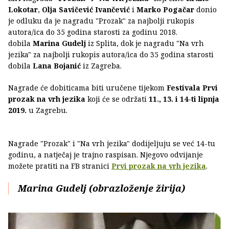
Lokotar
,
Olja Savičević Ivančević
i
Marko Pogačar
donio
je odluku da je nagradu "Prozak" za najbolji rukopis
autora/ica do 35 godina starosti za godinu 2018.
dobila
Marina Gudelj
iz Splita, dok je nagradu "Na vrh
jezika" za najbolji rukopis autora/ica do 35 godina starosti
dobila
Lana Bojanić
iz Zagreba.
Nagrade će dobiticama biti uručene tijekom
Festivala Prvi
prozak na vrh jezika
koji će se održati
11., 13. i 14-ti lipnja
2019.
u Zagrebu.
Nagrade "Prozak" i "Na vrh jezika" dodijeljuju se već 14-tu
godinu, a natječaj je trajno raspisan. Njegovo odvijanje
možete pratiti na FB stranici
Prvi prozak na vrh jezika
.
Marina Gudelj (obrazloženje žirija)