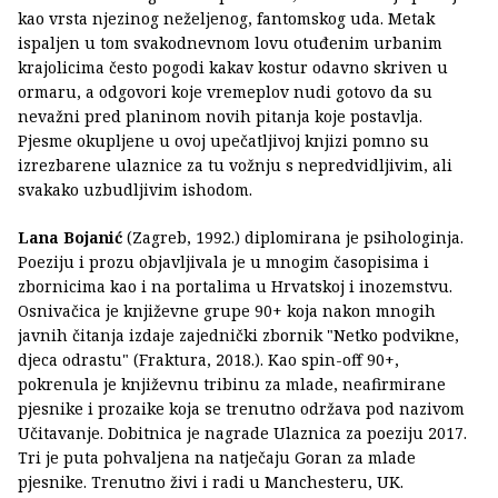
kao vrsta njezinog neželjenog, fantomskog uda. Metak
ispaljen u tom svakodnevnom lovu otuđenim urbanim
krajolicima često pogodi kakav kostur odavno skriven u
ormaru, a odgovori koje vremeplov nudi gotovo da su
nevažni pred planinom novih pitanja koje postavlja.
Pjesme okupljene u ovoj upečatljivoj knjizi pomno su
izrezbarene ulaznice za tu vožnju s nepredvidljivim, ali
svakako uzbudljivim ishodom.
Lana Bojanić
(Zagreb, 1992.) diplomirana je psihologinja.
Poeziju i prozu objavljivala je u mnogim časopisima i
zbornicima kao i na portalima u Hrvatskoj i inozemstvu.
Osnivačica je književne grupe 90+ koja nakon mnogih
javnih čitanja izdaje zajednički zbornik "Netko podvikne,
djeca odrastu" (Fraktura, 2018.). Kao spin-off 90+,
pokrenula je književnu tribinu za mlade, neafirmirane
pjesnike i prozaike koja se trenutno održava pod nazivom
Učitavanje. Dobitnica je nagrade Ulaznica za poeziju 2017.
Tri je puta pohvaljena na natječaju Goran za mlade
pjesnike. Trenutno živi i radi u Manchesteru, UK.