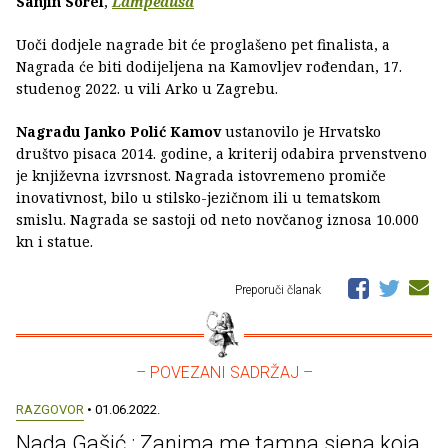
Sanjin Sorel
,
Lampedusa
Uoči dodjele nagrade bit će proglašeno pet finalista, a
Nagrada će biti dodijeljena na Kamovljev rođendan, 17.
studenog 2022. u vili Arko u Zagrebu.
Nagradu Janko Polić Kamov
ustanovilo je Hrvatsko
društvo pisaca 2014. godine, a kriterij odabira prvenstveno
je književna izvrsnost. Nagrada istovremeno promiče
inovativnost, bilo u stilsko-jezičnom ili u tematskom
smislu. Nagrada se sastoji od neto novčanog iznosa 10.000
kn i statue.
Preporuči članak
– POVEZANI SADRŽAJ –
RAZGOVOR
• 01.06.2022.
Nada Gašić : Zanima me tamna sjena koja