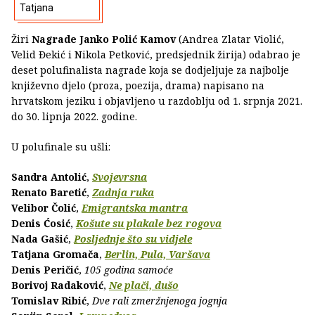
Tatjana
Žiri
Nagrade Janko Polić Kamov
(Andrea Zlatar Violić,
Velid Đekić i Nikola Petković, predsjednik žirija) odabrao je
deset polufinalista nagrade koja se dodjeljuje za najbolje
književno djelo (proza, poezija, drama) napisano na
hrvatskom jeziku i objavljeno u razdoblju od 1. srpnja 2021.
do 30. lipnja 2022. godine.
U polufinale su ušli:
Sandra Antolić
,
Svojevrsna
Renato Baretić
,
Zadnja ruka
Velibor Čolić
,
Emigrantska mantra
Denis Ćosić
,
Košute su plakale bez rogova
Nada Gašić
,
Posljednje što su vidjele
Tatjana Gromača
,
Berlin, Pula, Varšava
Denis Peričić
,
105 godina samoće
Borivoj Radaković
,
Ne plači, dušo
Tomislav Ribić
,
Dve rali zmeržnjenoga jognja