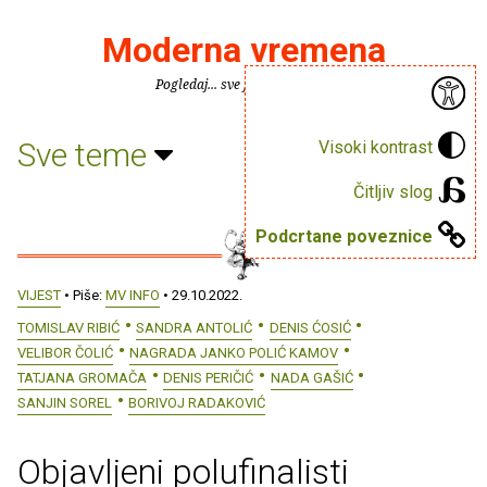
Moderna vremena
Pogledaj... sve je puno knjiga.
Sve teme
Visoki kontrast
Čitljiv slog
Podcrtane poveznice
VIJEST
• Piše:
MV INFO
• 29.10.2022.
TOMISLAV RIBIĆ
SANDRA ANTOLIĆ
DENIS ĆOSIĆ
VELIBOR ČOLIĆ
NAGRADA JANKO POLIĆ KAMOV
TATJANA GROMAČA
DENIS PERIČIĆ
NADA GAŠIĆ
SANJIN SOREL
BORIVOJ RADAKOVIĆ
Objavljeni polufinalisti