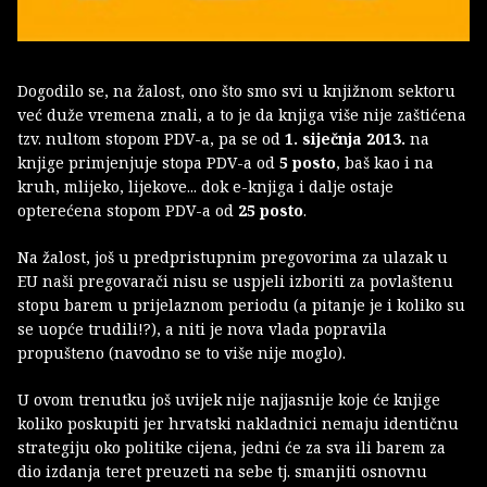
Dogodilo se, na žalost, ono što smo svi u knjižnom sektoru
već duže vremena znali, a to je da knjiga više nije zaštićena
tzv. nultom stopom PDV-a, pa se od
1. siječnja 2013.
na
knjige primjenjuje stopa PDV-a od
5 posto
, baš kao i na
kruh, mlijeko, lijekove... dok e-knjiga i dalje ostaje
opterećena stopom PDV-a od
25 posto
.
Na žalost, još u predpristupnim pregovorima za ulazak u
EU naši pregovarači nisu se uspjeli izboriti za povlaštenu
stopu barem u prijelaznom periodu (a pitanje je i koliko su
se uopće trudili!?), a niti je nova vlada popravila
propušteno (navodno se to više nije moglo).
U ovom trenutku još uvijek nije najjasnije koje će knjige
koliko poskupiti jer hrvatski nakladnici nemaju identičnu
strategiju oko politike cijena, jedni će za sva ili barem za
dio izdanja teret preuzeti na sebe tj. smanjiti osnovnu