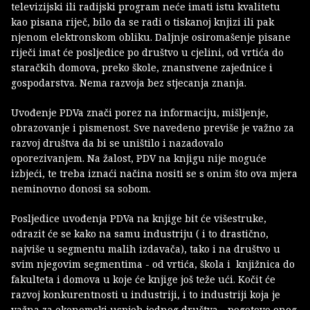
televizijski ili radijski program neće imati istu kvalitetu
kao pisana riječ, bilo da se radi o tiskanoj knjizi ili pak
njenom elektronskom obliku. Daljnje osiromašenje pisane
riječi imat će posljedice po društvo u cjelini, od vrtića do
staračkih domova, preko škole, znanstvene zajednice i
gospodarstva. Nema razvoja bez stjecanja znanja.
Uvođenje PDVa znači porez na informaciju, mišljenje,
obrazovanje i pismenost. Sve navedeno previše je važno za
razvoj društva da bi se uništilo i nazadovalo
oporezivanjem. Na žalost, PDV na knjigu nije moguće
izbjeći, te treba iznaći načina nositi se s onim što ova mjera
neminovno donosi sa sobom.
Posljedice uvođenja PDVa na knjige bit će višestruke,
odrazit će se kako na samu industriju ( i to drastično,
najviše u segmentu malih izdavača), tako i na društvo u
svim njegovim segmentima - od vrtića, škola i knjižnica do
fakulteta i domova u koje će knjige još teže ući. Kočit će
razvoj konkurentnosti u industriji, i to industriji koja je
važna za ekonomski uspjeh jednog društva - pogotovo onog