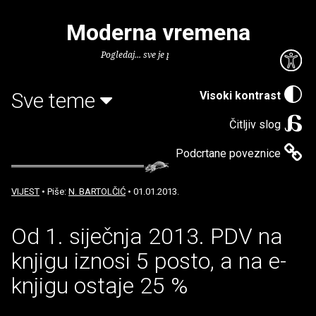
Moderna vremena
Pogledaj... sve je puno knjiga.
Sve teme
Visoki kontrast
Čitljiv slog
Podcrtane poveznice
VIJEST
• Piše:
N. BARTOLČIĆ
• 01.01.2013.
Od 1. siječnja 2013. PDV na
knjigu iznosi 5 posto, a na e-
knjigu ostaje 25 %