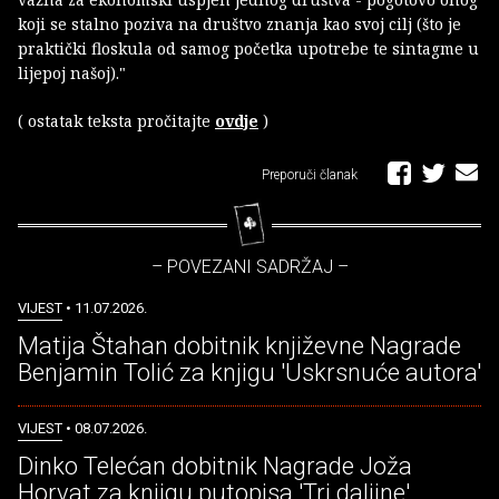
koji se stalno poziva na društvo znanja kao svoj cilj (što je
praktički floskula od samog početka upotrebe te sintagme u
lijepoj našoj)."
( ostatak teksta pročitajte
ovdje
)
Preporuči članak
– POVEZANI SADRŽAJ –
VIJEST
• 11.07.2026.
Matija Štahan dobitnik književne Nagrade
Benjamin Tolić za knjigu 'Uskrsnuće autora'
VIJEST
• 08.07.2026.
Dinko Telećan dobitnik Nagrade Joža
Horvat za knjigu putopisa 'Tri daljine'