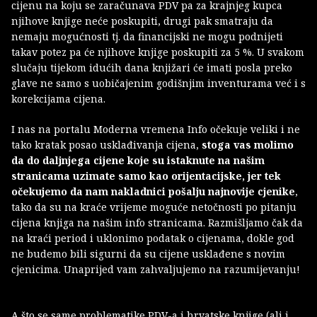
cijenu na koju se zaračunava PDV pa za krajnjeg kupca
njihove knjige neće poskupiti, drugi pak smatraju da
nemaju mogućnosti tj. da financijski ne mogu podnijeti
takav potez pa će njihove knjige poskupiti za 5 %. U svakom
slučaju tijekom idućih dana knjižari će imati posla preko
glave ne samo s uobičajenim godišnjim inventurama već i s
korekcijama cijena.
I nas na portalu Moderna vremena Info očekuje veliki i ne
tako kratak posao usklađivanja cijena,
stoga vas molimo
da do daljnjega cijene koje su istaknute na našim
stranicama uzimate samo kao orijentacijske, jer tek
očekujemo da nam nakladnici pošalju najnovije cjenike
,
tako da su na kraće vrijeme moguće netočnosti po pitanju
cijena knjiga na našim info stranicama. Razmišljamo čak da
na kraći period i uklonimo podatak o cijenama, dokle god
ne budemo bili sigurni da su cijene usklađene s novim
cjenicima. Unaprijed vam zahvaljujemo na razumijevanju!
A što se same problematike PDV-a i hrvatske knjige (ali i