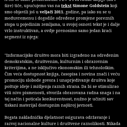
šire) tiče, upućujemo vas na
tekst
Simone Goldstein
koji
smo objavili još u
veljači 2011.
godine, pa iako su se u
međuvremenu i dogodile određene promjene poreznih
stopa u pojedinim zemljama, u svojoj osnovi tekst je i dalje
vrlo instruktivan, a ovdje prenosimo samo jedan kraći
segment iz njega:
"Informacijsko društvo mora biti izgrađeno na određenim
demokratskim, društvenim, kulturnim i obrazovnim
kriterijima, a ne isključivo ekonomskim ili tehnološkim.
Čim veća dostupnost knjiga, časopisa i novina znači i veću
promociju slobode govora i unaprjeđivanje društva koje
poštuje ideje i mišljenja raznih strana. Da bi se stimulirao
viši nivo pismenosti, stvorila obrazovana radna snaga i na
taj način i poticala konkurentnost, nužno je učiniti sav
tiskani materijal dostupnim najširoj javnosti.
Bogata nakladnička djelatnost osigurava održavanje i
razvoj nacionalne kulture i društvene raznolikosti. Nikada