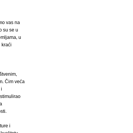
emo vas na
o su se u
emljama, u
 kraći
štvenim,
im. Čim veća
i
 stimulirao
la
sti.
ure i