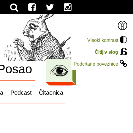
Visoki kontrast
Čitljiv slog
Podcrtane poveznice
Posao
ga
Podcast
Čitaonica