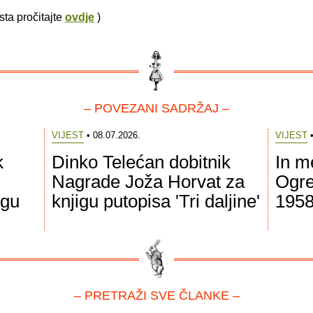
ksta pročitajte
ovdje
)
– POVEZANI SADRŽAJ –
VIJEST
• 08.07.2026.
VIJEST
•
k
Dinko Telećan dobitnik
In m
Nagrade Joža Horvat za
Ogre
igu
knjigu putopisa 'Tri daljine'
1958
– PRETRAŽI SVE ČLANKE –