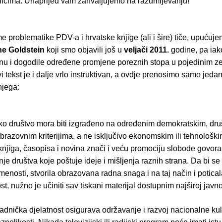
nicima. Unaprijed vam zahvaljujemo na razumijevanju!
e problematike PDV-a i hrvatske knjige (ali i šire) tiče, upućuj
e Goldstein
koji smo objavili još u
veljači 2011.
godine, pa iak
 i dogodile određene promjene poreznih stopa u pojedinim z
i tekst je i dalje vrlo instruktivan, a ovdje prenosimo samo jedan
njega:
sko društvo mora biti izgrađeno na određenim demokratskim, dru
obrazovnim kriterijima, a ne isključivo ekonomskim ili tehnološk
njiga, časopisa i novina znači i veću promociju slobode govora 
je društva koje poštuje ideje i mišljenja raznih strana. Da bi se
smenosti, stvorila obrazovana radna snaga i na taj način i potica
t, nužno je učiniti sav tiskani materijal dostupnim najširoj javno
dnička djelatnost osigurava održavanje i razvoj nacionalne kult