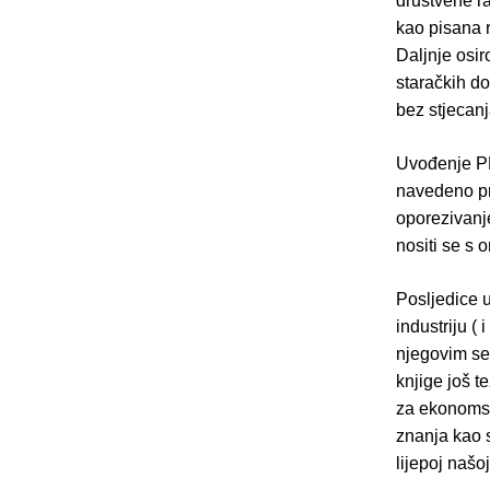
društvene raz
kao pisana r
Daljnje osir
staračkih d
bez stjecanj
Uvođenje PD
navedeno pre
oporezivanje
nositi se s
Posljedice 
industriju (
njegovim seg
knjige još te
za ekonomsk
znanja kao s
lijepoj našoj