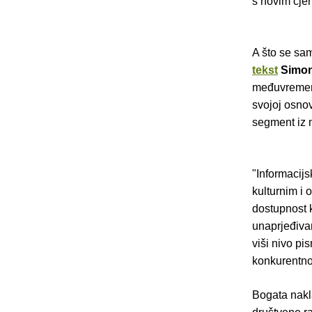
s novim cje
A što se sam
tekst
Simon
međuvremenu
svojoj osnov
segment iz 
"Informacij
kulturnim i 
dostupnost k
unaprjeđivan
viši nivo pi
konkurentnos
Bogata nakla