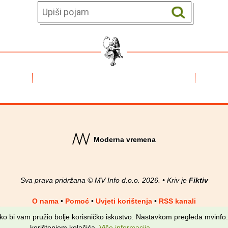
Moderna vremena
Sva prava pridržana © MV Info d.o.o. 2026. • Kriv je
Fiktiv
O nama
•
Pomoć
•
Uvjeti korištenja
•
RSS kanali
kako bi vam pružio bolje korisničko iskustvo. Nastavkom pregleda mvinfo.
korištenjem kolačića.
Više informacija