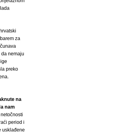
 prijelaznom
vlada
hrvatski
i barem za
računava
u da nemaju
jige
sla preko
ena.
taknute na
 da nam
 netočnosti
aći period i
ne usklađene