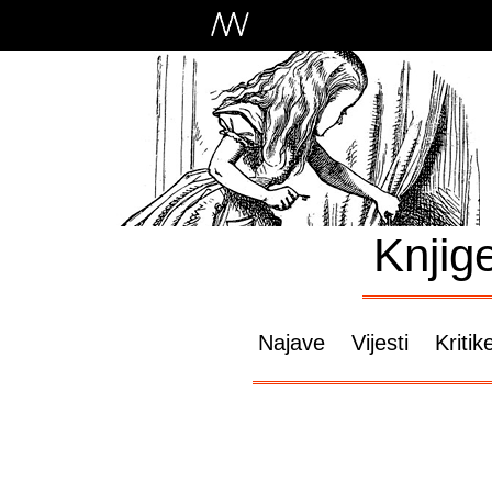
Knjig
Najave
Vijesti
Kritik