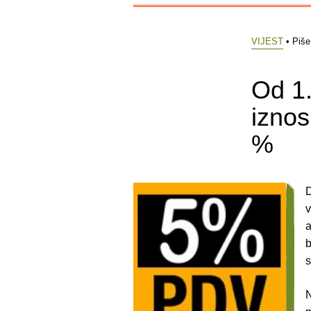
VIJEST
• Piš
Od 1.
iznos
%
D
v
a
b
N