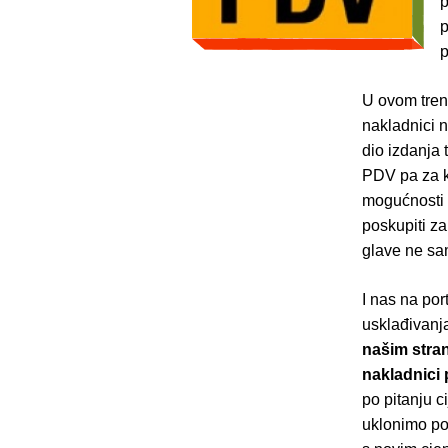
p
p
p
U ovom trenu
nakladnici n
dio izdanja 
PDV pa za k
mogućnosti t
poskupiti za
glave ne sa
I nas na por
usklađivanj
našim stra
nakladnici 
po pitanju c
uklonimo po