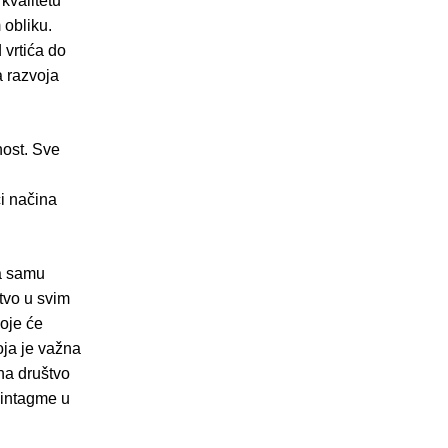
 kvalitetu
 obliku.
 vrtića do
 razvoja
nost. Sve
ći načina
na samu
štvo u svim
koje će
koja je važna
na društvo
 sintagme u