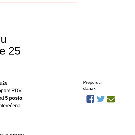
gu
je 25
Preporuči
duže
članak
stopom PDV-
 od
5 posto
,
 opterećena
i