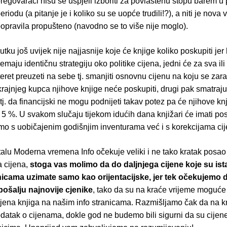
regovarači nisu se uspjeli izboriti za povlaštenu stopu barem u
eriodu (a pitanje je i koliko su se uopće trudili!?), a niti je nova 
opravila propušteno (navodno se to više nije moglo).
tku još uvijek nije najjasnije koje će knjige koliko poskupiti jer 
emaju identičnu strategiju oko politike cijena, jedni će za sva il
teret preuzeti na sebe tj. smanjiti osnovnu cijenu na koju se za
rajnjeg kupca njihove knjige neće poskupiti, drugi pak smatraj
j. da financijski ne mogu podnijeti takav potez pa će njihove kn
 5 %. U svakom slučaju tijekom idućih dana knjižari će imati po
mo s uobičajenim godišnjim inventurama već i s korekcijama cij
talu Moderna vremena Info očekuje veliki i ne tako kratak posao
a cijena,
stoga vas molimo da do daljnjega cijene koje su is
nicama uzimate samo kao orijentacijske, jer tek očekujemo
pošalju najnovije cjenike
, tako da su na kraće vrijeme moguće
ijena knjiga na našim info stranicama. Razmišljamo čak da na kr
datak o cijenama, dokle god ne budemo bili sigurni da su cije