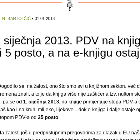
e:
N. BARTOLČIĆ
• 01.01.2013.
 siječnja 2013. PDV na knji
i 5 posto, a na e-knjigu osta
ogodilo se, na žalost, ono što smo svi u knjižnom sektoru već 
remena znali, a to je da knjiga više nije zaštićena tzv. nultom 
, pa se od
1. siječnja 2013.
na knjige primjenjuje stopa PDV-a
aš kao i na kruh, mlijeko, lijekove... dok e-knjiga i dalje ostaje
stopom PDV-a od
25 posto
.
a žalost, još u predpristupnim pregovorima za ulazak u EU naš