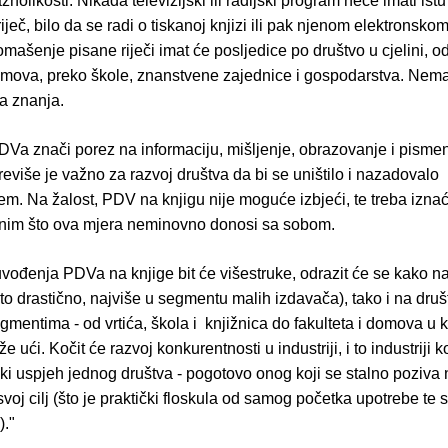
nolikosti. Nikada televizijski ili radijski program neće imati istu
iječ, bilo da se radi o tiskanoj knjizi ili pak njenom elektronskom
omašenje pisane riječi imat će posljedice po društvo u cjelini, od
omova, preko škole, znanstvene zajednice i gospodarstva. Nema
a znanja.
Va znači porez na informaciju, mišljenje, obrazovanje i pisme
više je važno za razvoj društva da bi se uništilo i nazadovalo
m. Na žalost, PDV na knjigu nije moguće izbjeći, te treba izna
 onim što ova mjera neminovno donosi sa sobom.
uvođenja PDVa na knjige bit će višestruke, odrazit će se kako 
 i to drastično, najviše u segmentu malih izdavača), tako i na dru
mentima - od vrtića, škola i knjižnica do fakulteta i domova u 
že ući. Kočit će razvoj konkurentnosti u industriji, i to industriji 
i uspjeh jednog društva - pogotovo onog koji se stalno poziva 
voj cilj (što je praktički floskula od samog početka upotrebe te
)."