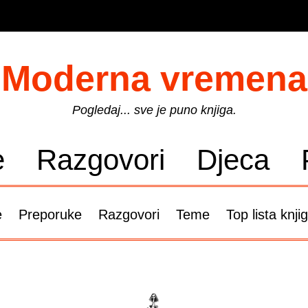
Moderna vremena
Pogledaj... sve je puno knjiga.
e
Razgovori
Djeca
e
Preporuke
Razgovori
Teme
Top lista knji