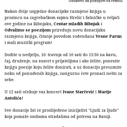
Odvalimo se poezijom na Hreliću
Nakon dvije uspješne donacijske razmjene knjiga u
prosincu na zagrebačkom sajmu Hrelić i fašničke u veljači
ove godine na Ribnjaku,
Centar mladih Ribnjak
i
Odvalimo se poezijom
priređuju novu donacijsku
razmjenu knjiga, čitanje povodom rođendana
Vesne Parun
i mali muzički program!
Dođite u nedjelju, 10. travnja od 10 sati do 13:30 na kavu,
čaj, druženje, na susret s prijateljima i ako želite, ponesite
knjigu poezije koju želite donirati, a uz donaciju preuzmite
neku od ponuđenih knjiga, zasigurno ćete pronaći nešto za
sebe.
U 12 sati očekuje vas koncert
Ivane Starčević
i
Marije
Antolića!
Sve donacije bit će proslijeđene inicijativi "Ljudi za ljude"
koja pomaže osobama stradalima od potresa na Baniji.