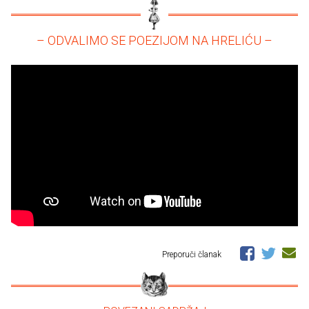
– ODVALIMO SE POEZIJOM NA HRELIĆU –
Preporuči članak