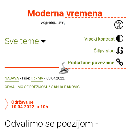
Moderna vremena
Pogledaj... sve je puno knjiga.
Sve teme
Visoki kontrast
Čitljiv slog
Podcrtane poveznice
NAJAVA
• Piše:
I.P. - MV
• 08.04.2022.
ODVALIMO SE POEZIJOM
SANJA BAKOVIĆ
Održava se
10.04.2022. u 10h
Odvalimo se poezijom -