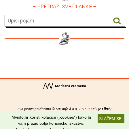
– PRETRAŽI SVE ČLANKE –
Moderna vremena
Sva prava pridržana © MV Info d.o.o. 2026. • Kriv je
Fiktiv
Mvinfo.hr koristi kolačiće („cookies“) kako bi
SLAŽEM SE
O nama
•
Pomoć
•
Uvjeti korištenja
•
RSS kanali
vam pružio bolje korisničko iskustvo.