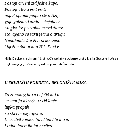
Postoji crveni zid jedne šupe.
Postoji i tlo ispod vode
poput sjajnih polja riže u Aziji-
gdje galebovi staju i sjećaju se.
Maglovite praznine usred šume
što lagano se taru jedna o drugu.
Nadahnuće što živi prikriveno
i bježi u šumu kao Nils Dacke.
*Nils Dacke, sredinom 16.st. vođa seljačke pobune protiv kralja Gustava I .Vase,
najkrvavijeg građanskog rata u povijesti Švedske.
U SREDIŠTU POKRETA: SKLONIŠTE MIRA
Za zimskog jutra osjetiš kako
se zemlja okreće. O zid kuće
lupka propuh
sa skrivenog mjesta.
U središtu pokreta: sklonište mira.
I tajno kormilo jatu selica.