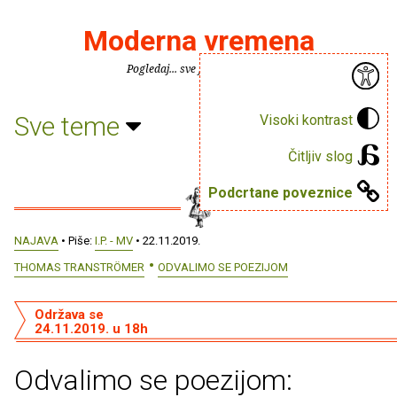
Moderna vremena
Pogledaj... sve je puno knjiga.
Sve teme
Visoki kontrast
Čitljiv slog
Podcrtane poveznice
NAJAVA
• Piše:
I.P. - MV
• 22.11.2019.
THOMAS TRANSTRÖMER
ODVALIMO SE POEZIJOM
Održava se
24.11.2019. u 18h
Odvalimo se poezijom: