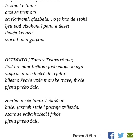
Iz zimske tame
diže se tremolo
sa skrivenih glazbala. To je kao da stojiš
ljeti pod visokom lipom, a deset
tisuća krilaca
svira ti nad glavom
OSTINATO / Tomas Tranströmer,
Pod mirnom točkom jastrebova kruga
valja se more hučeći k svjetlu,
bijesno žvače uzde morske trave, frkće
pjenu preko žala.
zemlju ogrće tama, šišmiši je
buše. Jastreb staje i postaje zvijezda.
More se valja hučeći i frkće
pjenu preko žala.
Preporuči članak