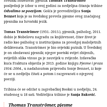
Švedski nobelovac pjesnik
Thomas Tranströmer
posljednji je izbor u ovoj godini za nedjeljna čitanja tribine
Odvalimo se poezijom
. Gošća je prevoditeljica
Sonja
Bennet
koja je sa švedskog prevela pjesme ovog značajnog
pjesnika na hrvatski jezik.
Tomas Tranströmer
(1931.-2015.), pjesnik, psiholog, 2011.
dobio je Nobelovu nagradu za književnost, čitav život je
radio kao psiholog u institucijama za preodgoj maloljetnih
delikvenata. Tranströmer je bio svjetski putnik. U Švedskoj
je on obožavani pjesnik; njegov poetski svijet zbijenih,
svijetlih slika vinuo ga je zauvijek u zvijezde. Izdavačka
kuća Fraktura objavila je 2013. godine knjigu
Pjesme i proza
1954.-2004.
, u nadahnutom prijevodu Sonje Bennet, iz koje
će se u nedjelju čitati a potom i razgovarati o njegovoj
poeziji.
Tribina će se održat u zagrebačkoj Booksi u nedjelju, 24.
studenog u 18 sati. Voditeljica tribine je
Sanja Baković.
Thomas Tranströmer, pjesme