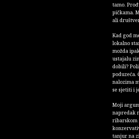
tamo. Prođu
pičkama. Mo
ali društve
Kad god me 
lokalno st
možda ipak 
ustajalu zi
dobili? Poli
poduzeća. Č
nalozima ma
se sjetiti 
Moji argum
napredak m
ribarskom 
konzervativ
tanjur na 