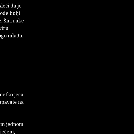
leći da je
ode bulji
. Širi ruke
viru
nogo mlađa.
 netko jeca.
 spavate na
arem jednom
ijećem,