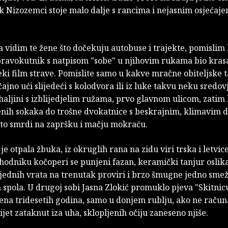
k Nizozemci stoje malo dalje s rancima i nejasnim osjećaj
 vidim te žene što dočekuju autobuse i trajekte, pomislim
pravokutnik s natpisom "sobe" u njihovim rukama bio kras
ki film strave. Pomislite samo u kakve mračne obiteljske 
ajno ući slijedeći s kolodvora ili iz luke takvu neku sredo
aljini s izblijedjelim ružama, prvo glavnom ulicom, zatim
jenih sokaka do trošne dvokatnice s beskrajnim, klimavim
što smrdi na zapršku i mačju mokraću.
je otpala žbuka, iz okruglih rana na zidu viri trska i letvic
 hodniku kočoperi se punjeni fazan, keramički tanjur oslik
 jednih vrata na trenutak proviri i brzo šmugne jedno smež
spola. U drugoj sobi Jasna Zlokić promuklo pjeva "Skitnicu
žena tridesetih godina, samo u donjem rublju, ako ne raču
vijet zataknut iza uha, sklopljenih očiju zaneseno njiše.