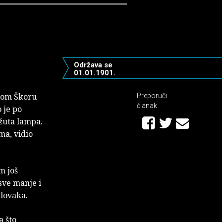
Održava se
01.01.1901.
škom Škoru
Preporuči
članak
 je po
 žuta lampa.
ma, vidio
m još
 sve manje i
Slovaka.
a što