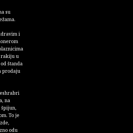
ma su
režama.
zdravim i
zionerom
rolaznicima
 rakiju u
 od štanda
a prodaju
beshrabri
a, na
špijun,
om. To je
ezde,
ezno odu