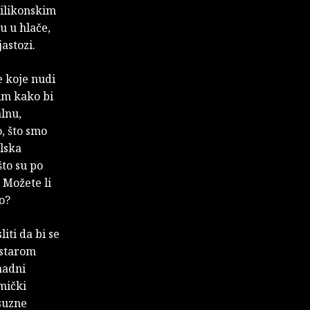
silikonskim
u u hlače,
astozi.
e koje nudi
im kako bi
alnu,
o, što smo
elska
što su po
 Možete li
ao?
ti da bi se
 starom
nadni
amički
suzne