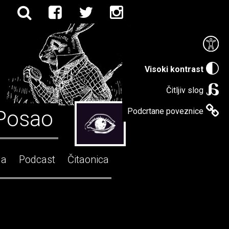
Visoki kontrast
Čitljiv slog
Posao
Podcrtane poveznice
ga
Podcast
Čitaonica