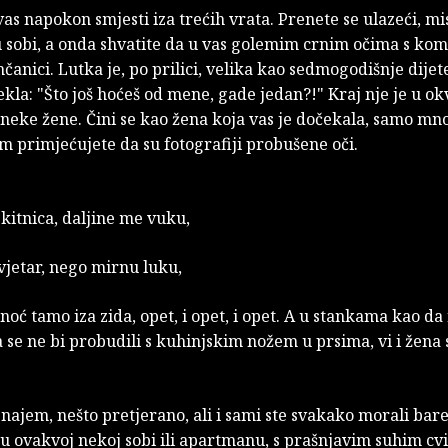
as napokon smjesti iza trećih vrata. Prenete se ulazeći, mis
 sobi, a onda shvatite da u vas golemim crnim očima s kom
nčanici. Lutka je, po prilici, velika kao sedmogodišnje dijete
ekla: "Što još hoćeš od mene, gade jedan?!" Kraj nje je u ok
 neke žene. Čini se kao žena koja vas je dočekala, samo m
 primjećujete da su fotografiji probušene oči.
skitnica, daljine me vuku,
vjetar, nego mirnu luku,
 noć tamo iza zida, opet, i opet, i opet. A u stankama kao da
 se ne bi probudili s kuhinjskim nožem u prsima, vi i žena
znajem, nešto pretjerano, ali i sami ste svakako morali b
u ovakvoj nekoj sobi ili apartmanu, s prašnjavim suhim cv