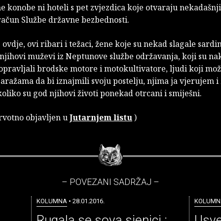
e konobe ni hoteli s pet zvjezdica koje otvaraju nekadašnji
račun Službe državne bezbednosti.
e ovdje, ovi ribari i težaci, žene koje su nekad slagale sardi
 njihovi muževi iz Neptunove službe održavanja, koji su n
pravljali brodske motore i motokultivatore, ljudi koji mo
aražama da bi iznajmili svoju postelju, njima ja vjerujem i
koliko su god njihovi životi ponekad otrcani i smiješni.
prvotno objavljen u
Jutarnjem listu
)
– POVEZANI SADRŽAJ –
KOLUMNA
• 28.01.2016.
KOLUMN
Rugala se sova sjenici :
Usv