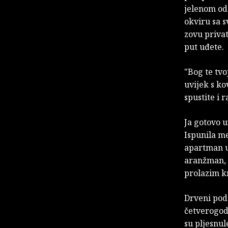
jelenom od
okviru sa s
zovu priva
put uđete.
"Bog te tvo
uvijek s ko
spustite i 
Ja gotovo u
Ispunila me
apartman u
aranžman, 
prolazim kr
Drveni pod
četverogod
su pljesnul