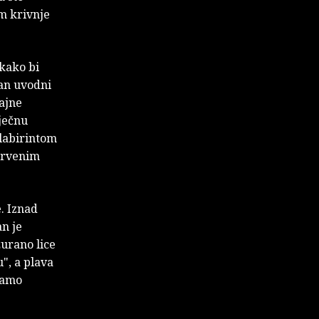
em krivnje
 kako bi
an uvodni
tajne
vječnu
 labirintom
 drvenim
e. Iznad
an je
urano lice
", a plava
namo