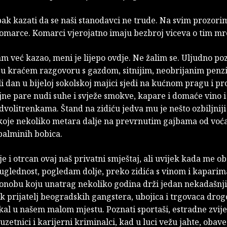
ak kazati da se naši stanodavci ne trude. Na svim prozori
omarce. Komarci vjerojatno imaju bezbroj viceva o tim m
m već kazao, meni je lijepo ovdje. Ne žalim se. Uljudno po
 u kraćem razgovoru s gazdom, sitnijim, neobrijanim pen
eli dan u bijeloj sokolskoj majici sjedi na kućnom pragu i p
ne pare nudi suhe i svježe smokve, kapare i domaće vino i
dvolitrenkama. Štand na zidiću jedva mu je nešto ozbiljniji
 koje nekoliko metara dalje na prevrnutim gajbama od voć
palminih bobica.
e i otrcan ovaj naš privatni smještaj, ali uvijek kada me o
uglednost, pogledam dolje, preko zidića s vinom i kaparim
onobu koju unatrag nekoliko godina drži jedan nekadašnji 
k prijatelj beogradskih gangstera, ubojica i trgovaca drog
okal u našem malom mjestu. Poznati sportaši, estradne zvij
zetnici i karijerni kriminalci, kad u luci vežu jahte, obav