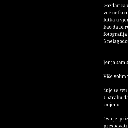
Gazdarica v
već netko u
lutka u vje
kao da bi r
fotografija
S nelagodom
Jer ja sam 
Više volim 
čuje se svu
U strahu da
smjenu.
Ovo je, pri
prespavati 