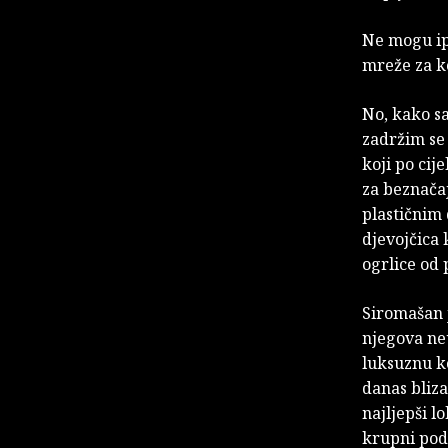
Ne mogu ip
mreže za k
No, kako sa
zadržim se
koji po cij
za beznačaj
plastičnim 
djevojčica
ogrlice od 
Siromašan j
njegova ne
luksuznu k
danas bliza
najljepši l
krupni podu