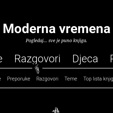
Moderna vremena
Pogledaj... sve je puno knjiga.
e
Razgovori
Djeca
e
Preporuke
Razgovori
Teme
Top lista knji