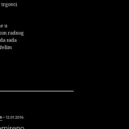
 trgovci
ne u
akon radnog
žda sada
 želim
A
• 12.01.2016.
emireno