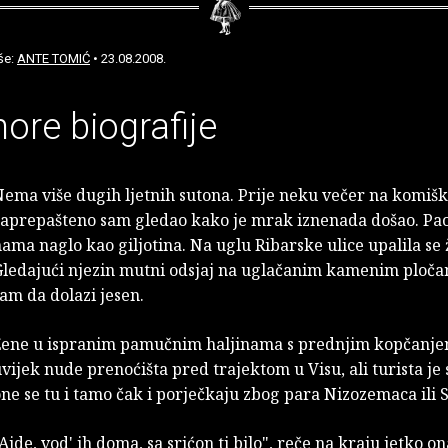
še:
ANTE TOMIĆ
• 23.08.2008.
hore biografije
Nema više dugih ljetnih sutona. Prije neku večer na komi
zaprepašteno sam gledao kako je mrak iznenada došao. Pao
ama naglo kao giljotina. Na uglu Ribarske ulice upalila se
Gledajući njezin mutni odsjaj na uglačanim kamenim ploča
am da dolazi jesen.
Žene u ispranim pamučnim haljinama s prednjim kopčanje
vijek nude prenoćišta pred trajektom u Visu, ali turista je
ne se tu i tamo čak i porječkaju zbog para Nizozemaca ili 
Ajde, vod' ih doma, sa srićon ti bilo", reče na kraju jetko on