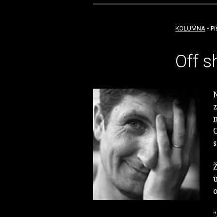
KOLUMNA
• Pi
Off s
n
s
u
o
"