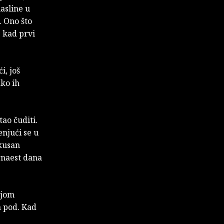
asline u
. Ono što
 kad prvi
i, još
ako ih
ao čuditi.
enjući se u
kusan
rnaest dana
ojom
a pod. Kad