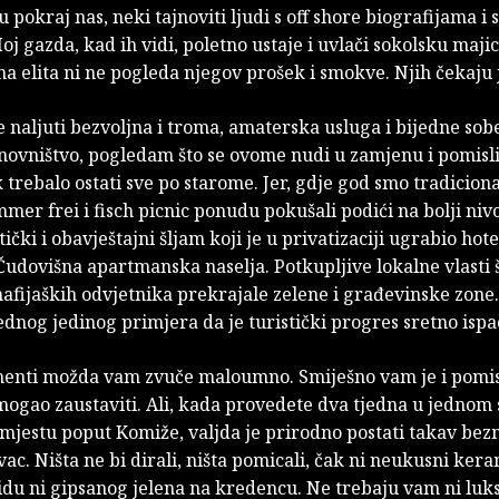
 pokraj nas, neki tajnoviti ljudi s off shore biografijama i 
j gazda, kad ih vidi, poletno ustaje i uvlači sokolsku majic
na elita ni ne pogleda njegov prošek i smokve. Njih čekaju j
naljuti bezvoljna i troma, amaterska usluga i bijedne sob
anovništvo, pogledam što se ovome nudi u zamjenu i pomisl
trebalo ostati sve po starome. Jer, gdje god smo tradicion
mmer frei i fisch picnic ponudu pokušali podići na bolji niv
tički i obavještajni šljam koji je u privatizaciji ugrabio hot
udovišna apartmanska naselja. Potkupljive lokalne vlasti 
fijaških odvjetnika prekrajale zelene i građevinske zone.
i jednog jedinog primjera da je turistički progres sretno isp
enti možda vam zvuče maloumno. Smiješno vam je i pomisli
ogao zaustaviti. Ali, kada provedete dva tjedna u jednom
mjestu poput Komiže, valjda je prirodno postati takav bez
ac. Ništa ne bi dirali, ništa pomicali, čak ni neukusni ker
zidu ni gipsanog jelena na kredencu. Ne trebaju vam ni luk