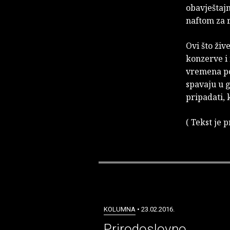
obavještajn
naftom za 
Ovi što živ
konzerve i
vremena po
spavaju u g
pripadati, 
( Tekst je 
KOLUMNA
• 23.02.2016.
Prirodoslovno