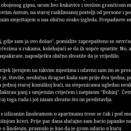
 obojenog gipsa, urom bez kukavice i uvelom grančicom m
vetim Antom, na staroj rasklimanoj postelji od persone i po
tnim smještajem u nas obično ovako izgleda. Prepadnete se
j, gdje sam ja ovo došao", pomislite zaprepašteno se osvrćuć
včezima u rukama, kolebajući se da ih uopće spustite. No, 
raspakirate, naposljetku obično shvatite da je vrijedilo.
vijek ljetujem na takvim mjestima i odavno sam im se prest
 je, štoviše, neobična dragost kada sam prije dva tjedna, p
 jednoj staroj komiškoj kući, na stepenicama ugledao neu
lakiran panj s umjetnim cvijećem i natpisom "Bohinj". Čet
aj toga čuda i još nisam shvatio što on predstavlja.
 s izlizanim linoleumom u apartmanu trese se čak i pod m
išnjom kćeri. Prije par dana slučajno sam bacio japanke n
e o linoleum, prasnulo je kao da je grom udario u kuću.