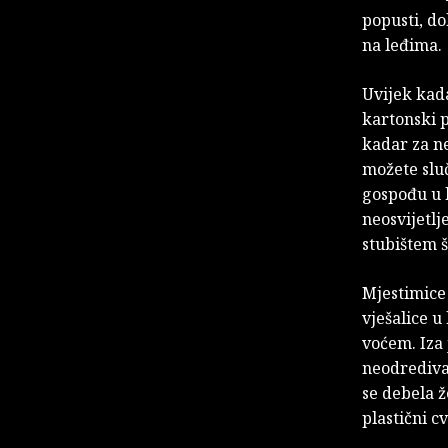
popusti, do
na leđima.
Uvijek kada
kartonski 
kadar za ne
možete sluč
gospođu u h
neosvijetl
stubištem 
Mjestimice 
vješalice u
voćem. Iza
neodrediva 
se debela 
plastični c