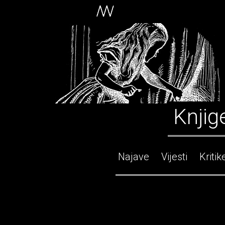
Knjig
Najave
Vijesti
Kritik