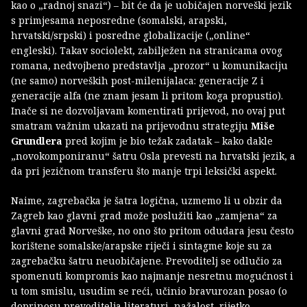
kao o „radnoj snazi“) – bit će da je uobičajen norveški jezik
s primjesama neposredne (somalski, arapski,
hrvatski/srpski) i posredne globalizacije („online“
engleski). Takav sociolekt, zabilježen na stranicama ovog
romana, nedvojbeno predstavlja „prozor“ u komunikaciju
(ne samo) norveških post-milenijalaca: generacije Z i
generacije alfa (ne znam jesam li pritom koga propustio).
Inače si ne dozvoljavam komentirati prijevod, no ovaj put
smatram važnim ukazati na prijevodnu strategiju
Miše
Grundlera
pred kojim je bio težak zadatak – kako dakle
„novokomponiranu“ šatru Osla prevesti na hrvatski jezik, a
da pri jezičnom transferu što manje trpi leksički aspekt.
Naime, zagrebačka je šatra logična, uzmemo li u obzir da
Zagreb kao glavni grad može poslužiti kao „zamjena“ za
glavni grad Norveške, no ono što pritom odudara jesu često
korištene somalske/arapske riječi i sintagme koje su za
zagrebačku šatru neuobičajene. Prevoditelj se odlučio za
spomenuti kompromis kao najmanje nesretnu mogućnost i
u tom smislu, usudim se reći, učinio bravurozan posao (o
doprinosu prevoditelja literaturi, nažalost, rijetko