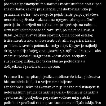
početka uspostavljeni fabulativni kontinuitet ne dolazi pod
znak pitanja, čak ni pri rijetkim „flešbekovima“ čija je
primarna svrha – kao moguće pojašnjenje pripovjedačeva
nesređenog života – ukazati na njegovo „dotepenačko“
podrijetlo. Posrijedi su uglavnom prisjećanja na Babu u
Hrvatskoj (pripovjedač se zove Ivor, po majci je Hrvat, a
Babu „oslovljava“ velikim slovom), čime pored ostalog
ističe identitetsku ambivalentnost, ali i sugerira klasni
problem izravnih potomaka imigracije. Njegov je najbolji
drug Somalijac kojeg zovu „Marco“, a njihovi drugovi – ako
već nisu potomci imigranata – jesu djeca socijalno
suspektnog miljea, kao takva klasno podudarna s
došljačkom i getoiziranom djecom.
Vratimo li se na pitanje jezika, sublimat će takvog iskustva
biti sociolekt koji još u vrijeme maloljetne
zapadnoberlinske narkomanke nije mogao biti ustaljen: u
neformalnim getima današnjeg Osla – budući je današnja
„getoizacija“ posljedica pogrešno vođene migrantske
politike iz prošlosti (o imigrantima se razmišljalo isključivo