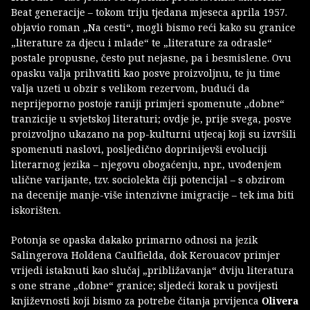
Beat generacije – tokom triju tjedana mjeseca aprila 1957.
objavio roman „Na cesti“, mogli bismo reći kako su granice
„literature za djecu i mlade“ te „literature za odrasle“
postale propusne, često put nejasne, pa i besmislene. Ovu
opasku valja prihvatiti kao posve proizvoljnu, te ju time
valja uzeti u obzir s velikom rezervom, budući da
neprijeporno postoje raniji primjeri spomenute „dobne“
tranzicije u svjetskoj literaturi; ovdje je, prije svega, posve
proizvoljno ukazano na pop-kulturni utjecaj koji su izvršili
spomenuti naslovi, posljedično doprinijevši evoluciji
literarnog jezika – njegovu obogaćenju, npr., uvođenjem
ulične varijante, tzv. sociolekta čiji potencijal – s obzirom
na decenije manje-više intenzivne imigracije – tek ima biti
iskorišten.
Potonja se opaska dakako primarno odnosi na jezik
Salingerova Holdena Caulfielda, dok Kerouacov primjer
vrijedi istaknuti kao slučaj „približavanja“ dviju literatura
s one strane „dobne“ granice; sljedeći korak u povijesti
književnosti koji bismo za potrebe čitanja prvijenca
Olivera