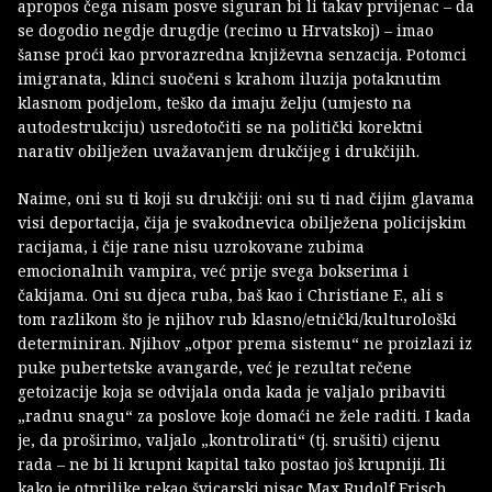
apropos čega nisam posve siguran bi li takav prvijenac – da
se dogodio negdje drugdje (recimo u Hrvatskoj) – imao
šanse proći kao prvorazredna književna senzacija. Potomci
imigranata, klinci suočeni s krahom iluzija potaknutim
klasnom podjelom, teško da imaju želju (umjesto na
autodestrukciju) usredotočiti se na politički korektni
narativ obilježen uvažavanjem drukčijeg i drukčijih.
Naime, oni su ti koji su drukčiji: oni su ti nad čijim glavama
visi deportacija, čija je svakodnevica obilježena policijskim
racijama, i čije rane nisu uzrokovane zubima
emocionalnih vampira, već prije svega bokserima i
čakijama. Oni su djeca ruba, baš kao i Christiane F., ali s
tom razlikom što je njihov rub klasno/etnički/kulturološki
determiniran. Njihov „otpor prema sistemu“ ne proizlazi iz
puke pubertetske avangarde, već je rezultat rečene
getoizacije koja se odvijala onda kada je valjalo pribaviti
„radnu snagu“ za poslove koje domaći ne žele raditi. I kada
je, da proširimo, valjalo „kontrolirati“ (tj. srušiti) cijenu
rada – ne bi li krupni kapital tako postao još krupniji. Ili
kako je otprilike rekao švicarski pisac Max Rudolf Frisch