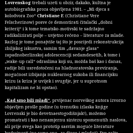
Lovrenskog
trebali uzeti u obzir, dakako, kultna je
autobiografska proza objavljena 1981. – „Mi djeca s
kolodvora Zoo“
Christiane F.
(Christiane Vere
Felscherinow) posve će demontirati čitalački „dobni
kriterij“ i k tome tematsko-motivski te sadržajno
radikalizirati polje – uvjetno rečeno – literature za mlade.
Razlog je tome ponajviše taj što je posrijedi rekonstrukcija
zbiljskog iskustva, samim tim „davanje glasa“
zapadnoberlinskoj adolescenciji sedamdesetih, k tome i
„wake-up call“ odraslima koji su, možda baš kao i danas,
radije bili usredotočeni na hladnoratovska previranja,
mogućnost izbijanja nuklearnog sukoba ili financijsku
krizu (a kriza je uvijek i svugdje, jer u suprotnom
kapitalizam ne bi opstao).
„Kad smo bili mlađi“
, prvijenac norveškog autora izvorno
objavljen prošle godine (u trenutku izlaska knjige
Lovrenski je bio devetnaestogodišnjak!), možemo
promatrati i kao nenamjernu sintezu spomenutih naslova,
ali prije svega kao prototip sasvim moguće literature
budućnosti (ne samo one „za djecu i mlade“). Evo zašto.