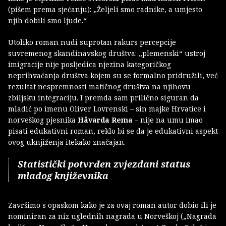
(pišem prema sjećanju): „Željeli smo radnike, a umjesto
njih dobili smo ljude.“
Utoliko roman nudi suprotan rakurs percepcije
suvremenog skandinavskog društva: „plemenski“ ustroj
imigracije nije posljedica njezina kategoričkog
neprihvaćanja društva kojem su se formalno pridružili, već
rezultat nespremnosti matičnog društva na njihovu
zbiljsku integraciju. I premda sam prilično siguran da
mladić po imenu Oliver Lovrenski – sin majke Hrvatice i
norveškog pjesnika
Håvarda Rema
– nije na umu imao
pisati edukativni roman, reklo bi se da je edukativni aspekt
ovog uknjiženja itekako značajan.
Statistički potvrđen zvjezdani status
mladog književnika
Završimo s opaskom kako je za ovaj roman autor dobio ili je
nominiran za niz uglednih nagrada u Norveškoj („Nagrada