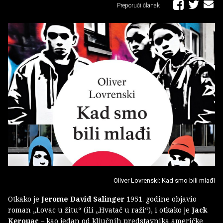
Preporuči članak
Oliver Lovrenski: Kad smo bili mlađi
Otkako je
Jerome David Salinger
1951. godine objavio
roman „Lovac u žitu“ (ili „Hvatač u raži“), i otkako je
Jack
Kerouac
– kao jedan od ključnih predstavnika američke