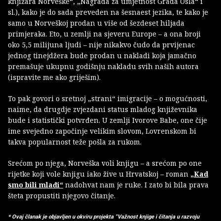
knjižara Norveške“, „Nagrada za umjetnost Grada Osla“ i
sl.), kako je do sada preveden na šesnaest jezika, te kako je
samo u Norveškoj prodan u više od šezdeset hiljada
primjeraka. Eto, u zemlji na sjeveru Europe – a ona broji
oko 5,5 milijuna ljudi – nije nikakvo čudo da prvijenac
jednog tinejdžera bude prodan u nakladi koja jamačno
premašuje ukupnu godišnju nakladu svih naših autora
(ispravite me ako griješim).
To pak govori o sretnoj „strani“ imigracije – o mogućnosti,
naime, da drugdje zvjezdani status mladog književnika
bude i statistički potvrđen. U zemlji Ivorove Babe, one čije
ime svejedno započinje velikim slovom, Lovrenskom bi
takva popularnost teže pošla za rukom.
Srećom po njega, Norveška voli knjigu – a srećom po one
rijetke koji vole knjigu iako žive u Hrvatskoj – roman
„Kad
smo bili mlađi“
nadohvat nam je ruke. I zato bi bila prava
šteta propustiti njegovo čitanje.
* Ovaj članak je objavljen u okviru projekta “Važnost knjige i čitanja u razvoju