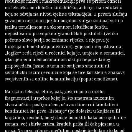
redukcije: mikro i makroredukciji; prva se pritom odnosi
na leksičko-morfološko-sintaktičku, a druga na redukciju
koja se odvija na nivou cjeline teksta/djela. U prvom slučaju
govorimo ne samo o jeziku bogatom vulgarizmima, već i o
jeziku temeljenom na skromnom leksičkom fondu,
nepoštivanju pravopisno-gramatičkih postulata (veliko
početno slovo javlja se iznimno rijetko, a njegova je
funkcija u tom slučaju afektivna), gdjekad i nepoštivanju
„logike“ reda riječi u rečenici koja je, umjesto u semantici,
ukorijenjena u emocionalnom stanju nepouzdanog
pripovjedača. Jasno, s uma ne smijemo smetnuti ni
semiotičku razinu evolucije koja se tiče korištenja znakova
svojstvenih za online komunikaciju (poput emotikona).
Na razini teksta/cjeline, pak, govorimo o izrazitoj
fragmentaciji usprkos kojoj je, što smatram izuzetnim
stvaralačkim postignućem, očuvan linearni fabulativni
kontinuitet. Na prvo „listanje“ (po dolasku u knjižaru ili
knjižnicu, recimo), mogli biste pomisliti kako posrijedi nije
roman, već zbirka crtica, kratkih priča ili čak pjesama u
prozi. Na prvo čitanje, međutim, postaje bjelodano kako od