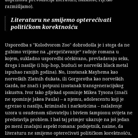
razmišljamo).
Literaturu ne smijemo opterećivati
političkom korektnošću
Usporedba s "Kolodvorom Zoo" dobrodošla je i stoga da ne
gubimo vrijeme na „prepričavanje“ radnje romana u
kojem, sukladno usporedbi očekivano, prevladavaju seks,
droga i nasilje (i hip-hop, budući se norveški black metal
ispuhao ranijih godina). No, izostanak Mayhema kao
norveških Zlatnih dukata, ili Gorgorotha kao norveških
Gazda, ne znači i potpuni izostanak transgeneracijskog
iskustva. Ivor tako gdjekad spominje Mikea Tysona (znači
ne spominje Jakea Paula) – a njemu, adolescentu koji je
ogrezao u nasilju, kriminalu i narkoticima – nalaženje
uzora u osuđenom silovatelju i bivšem šampionu svijeta ne
predstavlja problem. I baš taj primjer ukazuje na još jedan
po meni značajni aspekt romana: podsjetnik, naime, da
literaturu ne smijemo opterećivati političkom korektnošću,