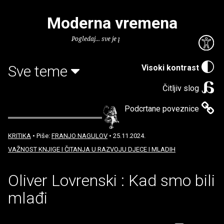
Moderna vremena
Pogledaj... sve je puno knjiga.
Sve teme
Visoki kontrast
Čitljiv slog
Podcrtane poveznice
KRITIKA
• Piše:
FRANJO NAGULOV
• 25.11.2024.
VAŽNOST KNJIGE I ČITANJA U RAZVOJU DJECE I MLADIH
Oliver Lovrenski : Kad smo bili
mlađi