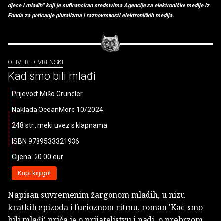
djece i mladih" koji je sufinanciran sredstvima Agencije za elektroničke medije iz
Fonda za poticanje pluralizma i raznovrsnosti elektroničkih medija.
OLIVER LOVRENSKI
Kad smo bili mlađi
Prijevod: Mišo Grundler
Naklada OceanMore 10/2024.
248 str., meki uvez s klapnama
ISBN 9789533321936
Cijena: 20.00 eur
Kupi knjigu!
Napisan suvremenim žargonom mladih, u nizu
kratkih epizoda i furioznom ritmu, roman 'Kad smo
bili mlađi' priča je o prijateljstvu i nadi, o prebrzom