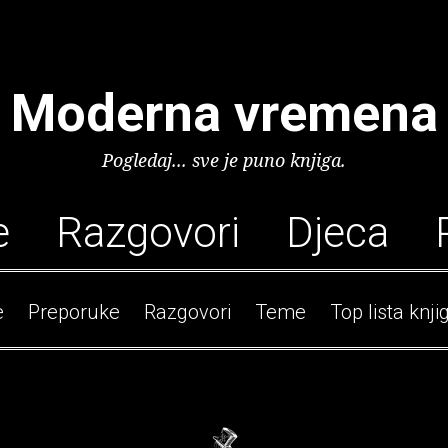
Moderna vremena
Pogledaj... sve je puno knjiga.
e
Razgovori
Djeca
e
Preporuke
Razgovori
Teme
Top lista knji