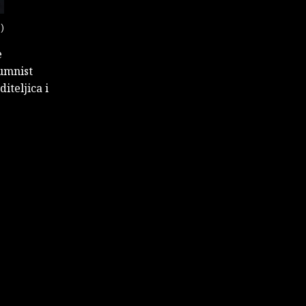
)
e
lumnist
iteljica i