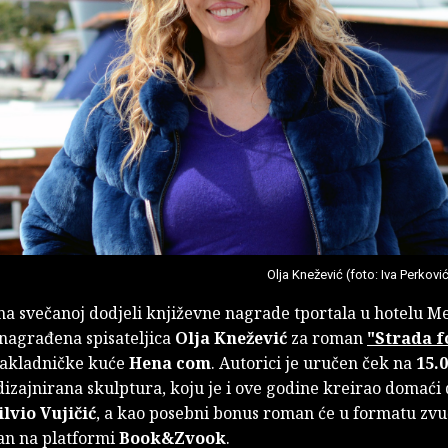
Olja Knežević (foto: Iva Perkovi
na svečanoj dodjeli književne nagrade tportala u hotelu M
nagrađena spisateljica
Olja Knežević
za roman
"Strada f
nakladničke kuće
Hena com
. Autorici je uručen ček na
15.
dizajnirana skulptura, koju je i ove godine kreirao domaći 
ilvio Vujičić
, a kao posebni bonus roman će u formatu zvu
pan na platformi
Book&Zvook
.