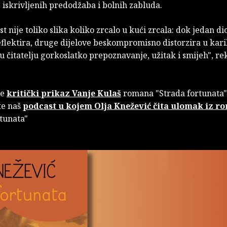
 iskrivljenih predodžaba i bolnih zabluda.
st nije toliko slika koliko zrcalo u kući zrcala: dok jedan 
eflektira, druge dijelove beskompromisno distorzira u kar
 u čitatelju gorkoslatko prepoznavanje, užitak i smijeh", rek
te
kritički prikaz Vanje Kulaš
romana "Strada fortunata"
te naš
podcast u kojem Olja Knežević čita ulomak iz r
rtunata"