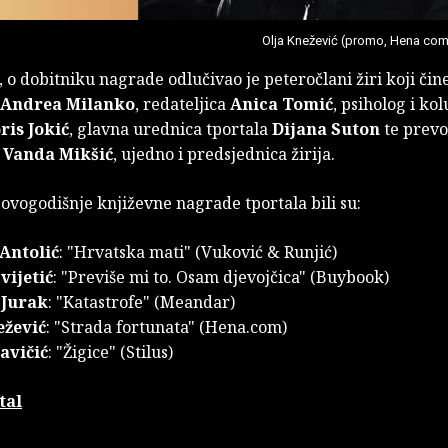
Olja Knežević (promo, Hena com
 o dobitniku nagrade odlučivao je peteročlani žiri koji čin
Andrea Milanko
, redateljica
Anica Tomić
, psiholog i ko
ris Jokić
, glavna urednica tportala
Dijana Suton
te prevod
a
Vanda Mikšić
, ujedno i predsjednica žirija.
e ovogodišnje književne nagrade tportala bili su:
Antolić
: "Hrvatska mati" (Vuković & Runjić)
vijetić
: "Previše mi to. Osam djevojčica" (Buybook)
 Jurak
: "Katastrofe" (Meandar)
ežević
: "Strada fortunata" (Hena.com)
avičić
: "Žigice" (Stilus)
tal