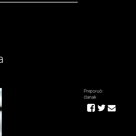
a
Preporuči
članak