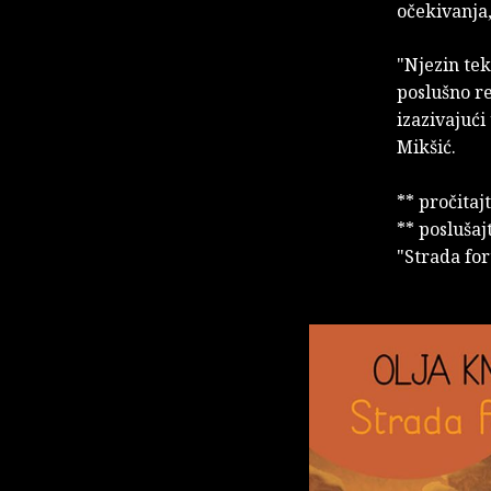
očekivanja,
"Njezin tek
poslušno r
izazivajući
Mikšić.
** pročitaj
** poslušaj
"Strada fo