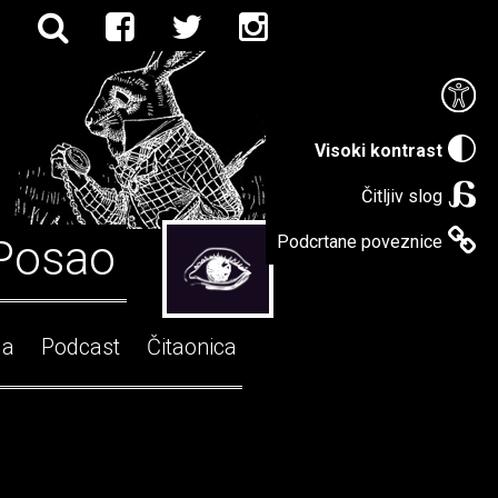
Visoki kontrast
Čitljiv slog
Posao
Podcrtane poveznice
ga
Podcast
Čitaonica