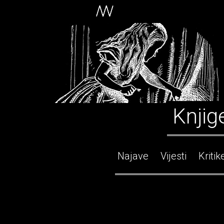
Knjig
Najave
Vijesti
Kritik