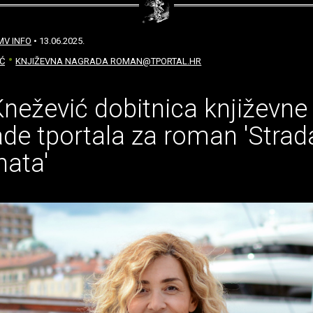
MV INFO
• 13.06.2025.
Ć
KNJIŽEVNA NAGRADA ROMAN@TPORTAL.HR
Knežević dobitnica književne
de tportala za roman 'Strad
nata'