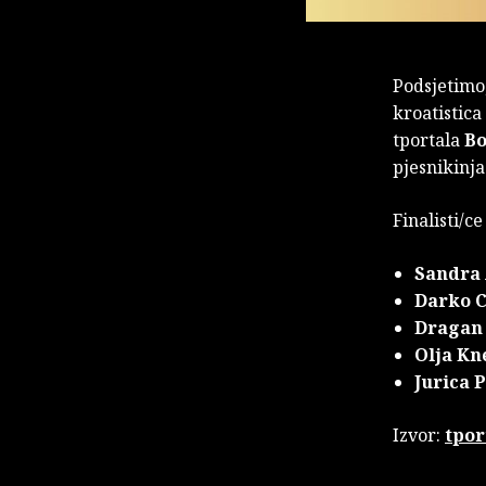
Podsjetimo,
kroatistica
tportala
Bo
pjesnikinj
Finalisti/c
Sandra 
Darko C
Dragan
Olja Kn
Jurica P
Izvor:
tpor