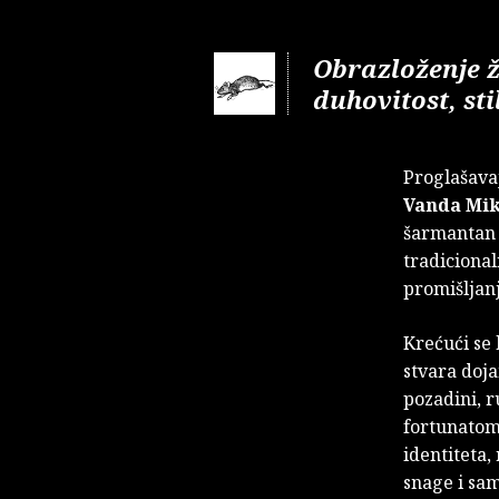
Obrazloženje ži
duhovitost, sti
Proglašavaj
Vanda Mik
šarmantan 
tradiciona
promišljanj
Krećući se 
stvara doja
pozadini, r
fortunatom
identiteta,
snage i sam