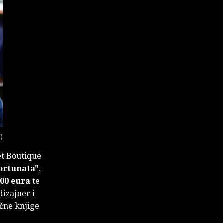
ć)
et Boutique
ortunata"
,
000 eura
te
dizajner i
čne knjige