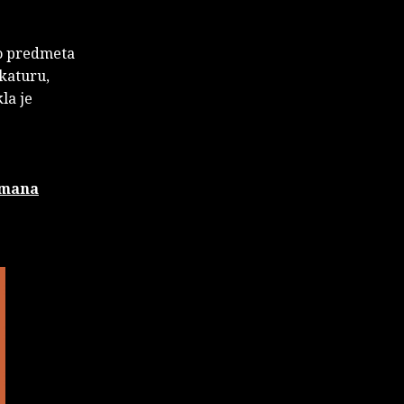
dio predmeta
ikaturu,
la je
omana