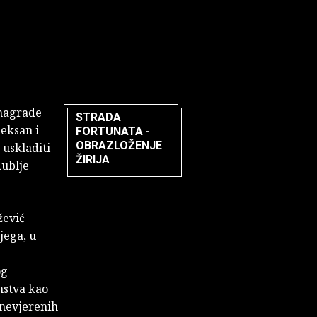
 nagrade
STRADA
eksan i
FORTUNATA -
OBRAZLOŽENJE
uskladiti
ŽIRIJA
dublje
žević
jega, u
og
nstva kao
znevjerenih