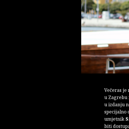
Večeras je 
u Zagrebu 
u izdanju 
specijalno 
umjetnik
S
biti dostu