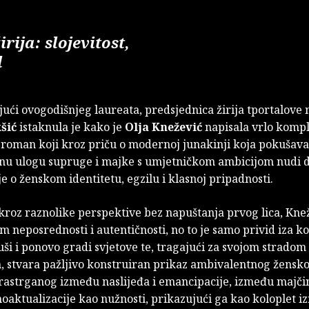
rija: slojevitost,
l
ući ovogodišnjeg laureata, predsjednica žirija tportalove
šić
istaknula je kako je
Olja Knežević
napisala vrlo kompl
roman koji kroz priču o modernoj junakinji koja pokušava 
lnu ulogu supruge i majke s umjetničkom ambicijom nudi 
e o ženskom identitetu, egzilu i klasnoj pripadnosti.
kroz raznolike perspektive bez napuštanja prvog lica, Kne
m neposrednosti i autentičnosti, no to je samo privid iza ko
uši i ponovo gradi svjetove te, tragajući za svojom stradom
, stvara pažljivo konstruiran prikaz ambivalentnog žensk
 rastrganog između naslijeđa i emancipacije, između majči
oaktualizacije kao nužnosti, prikazujući ga kao koloplet i