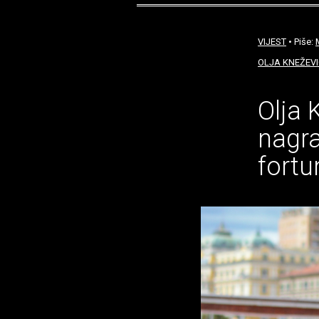
VIJEST
• Piše:
OLJA KNEŽEVI
Olja 
nagra
fortu