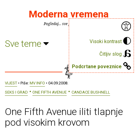
Moderna vremena
Pogledaj... sve je puno knjiga.
Sve teme
Visoki kontrast
Čitljiv slog
Podcrtane poveznice
VIJEST
• Piše:
MV INFO
• 04.09.2008.
SEKS I GRAD
ONE FIFTH AVENUE
CANDACE BUSHNELL
One Fifth Avenue iliti tlapnje
pod visokim krovom