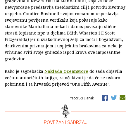
građevina u New Yorku na Manhattanu, koja za neke
newyorčane predstavlja (ne)dostižni cilj i potvrdu životnog
uspjeha. Candice Bushnell svojim romanom uspostavlja
svojevrsnu povijesnu vertikalu koja pokazuje kako
stanovnike Manhattana nekad i danas povezuju slične
strasti (opisane npr. u djelima Edith Wharton i F. Scott
Fitzgeralda) jer u svakodnevnoj želji za moći i bogatstvom,
društvenim priznanjem i uspješnim brakovima za neke je
vrhunac sviti svoje gnijezdo ispod krova ove impozantne
građevine.
Kako je zagrebačka
Naklada OceanMore
do sada objavila
većinu autoričinih knjiga, za očekivati je da će se uskoro
pobrinuti i za hrvatski prijevod "One Fifth Avenue".
Preporuči članak
– POVEZANI SADRŽAJ –