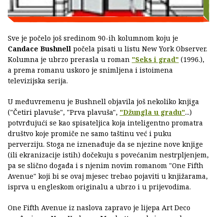
Sve je počelo još sredinom 90-ih kolumnom koju je
Candace Bushnell
počela pisati u listu New York Observer.
Kolumna je ubrzo prerasla u roman
"Seks i grad"
(1996.),
a prema romanu uskoro je snimljena i istoimena
televizijska serija.
U međuvremenu je Bushnell objavila još nekoliko knjiga
("Četiri plavuše", "Prva plavuša",
"Džungla u gradu"
...)
potvrđujući se kao spisateljica koja inteligentno promatra
društvo koje promiče ne samo taštinu već i puku
perverziju. Stoga ne iznenađuje da se njezine nove knjige
(ili ekranizacije istih) dočekuju s povećanim nestrpljenjem,
pa se slično događa i s njenim novim romanom "One Fifth
Avenue" koji bi se ovaj mjesec trebao pojaviti u knjižarama,
isprva u engleskom originalu a ubrzo i u prijevodima.
One Fifth Avenue iz naslova zapravo je lijepa Art Deco