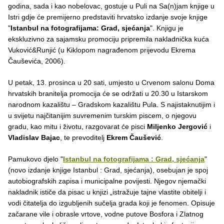
godina, sada i kao nobelovac, gostuje u Puli na Sa(n)jam knjige u
Istri gdje će premijerno predstaviti hrvatsko izdanje svoje knjige
"
Istanbul na fotografijama: Grad, sjećanja
". Knjigu je
ekskluzivno za sajamsku promociju pripremila nakladnička kuća
Vuković&Runjić (u Kiklopom nagrađenom prijevodu Ekrema
Čauševića, 2006).
U petak, 13. prosinca u 20 sati, umjesto u Crvenom salonu Doma
hrvatskih branitelja promocija će se održati u 20.30 u Istarskom
narodnom kazalištu – Gradskom kazalištu Pula. S najistaknutijim i
u svijetu najčitanijim suvremenim turskim piscem, o njegovu
gradu, kao mitu i životu, razgovarat će pisci
Miljenko Jergović
i
Vladislav Bajac
, te prevoditelj
Ekrem Čaušević
.
Pamukovo djelo "
Istanbul na fotografijama : Grad, sjećanja
"
(novo izdanje knjige Istanbul : Grad, sjećanja), osebujan je spoj
autobiografskih zapisa i municipalne povijesti. Njegov njemački
nakladnik ističe da pisac u knjizi „istražuje tajne vlastite obitelji i
vodi čitatelja do izgubljenih sučelja grada koji je fenomen. Opisuje
začarane vile i obrasle vrtove, vodne putove Bosfora i Zlatnog