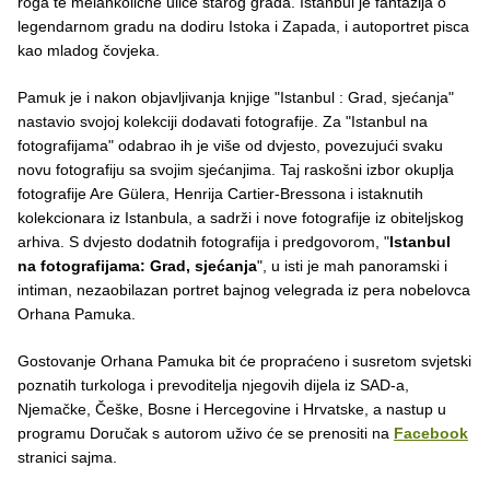
roga te melankolične ulice starog grada. Istanbul je fantazija o
legendarnom gradu na dodiru Istoka i Zapada, i autoportret pisca
kao mladog čovjeka.
Pamuk je i nakon objavljivanja knjige "Istanbul : Grad, sjećanja"
nastavio svojoj kolekciji dodavati fotografije. Za "Istanbul na
fotografijama" odabrao ih je više od dvjesto, povezujući svaku
novu fotografiju sa svojim sjećanjima. Taj raskošni izbor okuplja
fotografije Are Gülera, Henrija Cartier-Bressona i istaknutih
kolekcionara iz Istanbula, a sadrži i nove fotografije iz obiteljskog
arhiva. S dvjesto dodatnih fotografija i predgovorom, "
Istanbul
na fotografijama: Grad, sjećanja
", u isti je mah panoramski i
intiman, nezaobilazan portret bajnog velegrada iz pera nobelovca
Orhana Pamuka.
Gostovanje Orhana Pamuka bit će propraćeno i susretom svjetski
poznatih turkologa i prevoditelja njegovih dijela iz SAD-a,
Njemačke, Češke, Bosne i Hercegovine i Hrvatske, a nastup u
programu Doručak s autorom uživo će se prenositi na
Facebook
stranici sajma.