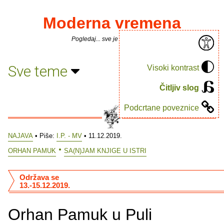
Moderna vremena
Pogledaj... sve je puno knjiga.
Sve teme
Visoki kontrast
Čitljiv slog
Podcrtane poveznice
NAJAVA
• Piše:
I.P. - MV
• 11.12.2019.
ORHAN PAMUK
SA(N)JAM KNJIGE U ISTRI
Održava se
13.-15.12.2019.
Orhan Pamuk u Puli