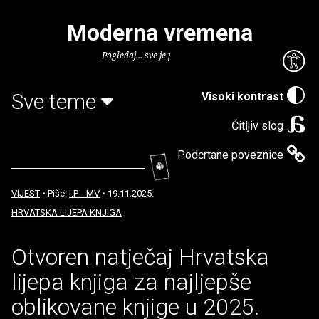
Moderna vremena
Pogledaj... sve je puno knjiga.
Sve teme
Visoki kontrast
Čitljiv slog
Podcrtane poveznice
VIJEST
• Piše:
I.P. - MV
• 19.11.2025.
HRVATSKA LIJEPA KNJIGA
Otvoren natječaj Hrvatska
lijepa knjiga za najljepše
oblikovane knjige u 2025.