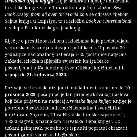
Hrvatska lijepa knjiga
. Cilj je odabrati najbolje oblikovane
hrvatske knjige za međunarodni natječaj i izložbu
Best
Book Design from all over the World
koja se održava tijekom
Sajma knjiga u Leipzigu, te za izložbu
Book Art International
u sklopu Frankfurtskog sajma knjiga.
Riječ je o prestižnom izboru i izložbama koje predstavljaju
vrhunska ostvarenja u dizajnu publikacija. U povodu 30.
godišnjice nacionalnog natječaja i 60. godišnjice natječaja
Zaklade, izložba najljepših svjetskih knjiga bit će
postavljena i u Nacionalnoj i sveučilišnoj knjižnici, od
1.
srpnja do 31. kolovoza 2026.
Pozivaju se hrvatski dizajneri, nakladnici i autori da do
10.
prosinca 2025.
pošalju po jedan primjerak svakog naslova
koji žele prijaviti na natječaj
Hrvatska lijepa knjiga
. Knjige je
potrebno dostaviti na adresu: Nacionalna i sveučilišna
knjižnica u Zagrebu, Ulica Hrvatske bratske zajednice 4,
10000 Zagreb, s naznakom "Hrvatska lijepa knjiga". Uz
tiskani primjerak, potrebno je ispuniti popratni obrazac i
poslati ga na e-adresu: hlk@nsk.hr