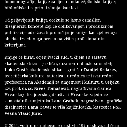
fotomonografije; knjige za djecu i mladež; školske knjige;
bibliofilska i reprint izdanja; katalozi.
Od prijavljenih knjiga očekuje se jasno osmišljen
dizajnerski koncept koji će oblikovanjem i produkcijom
publikacije odražavati promišljanje knjige kao cjelovitoga
objekta izvedenoga prema najvišim profesionalnim
kriterijima.
Knjige će birati ocjenjivački sud, u čijem su sastavu:
akademski slikar – grafičar, dizajner i filmski snimatelj
Luka Gusić
, akademski slikar – grafičar
Danijel Srdarev
,
teoretičarka kulture, autorica i urednica te izvanredna
profesorica na Akademiji za umjetnost i kulturu u Osijeku
izv. prof. dr. sc.
Nives Tomašević
, nagrađivana članica
Hrvatskog dizajnerskog društva i Hrvatske zajednice
samostalnih umjetnika
Lana Grahek
, nagrađivana grafička
dizajnerica
Lana Cavar
te viša knjižničarka, kustosica NSK
Vesna Vlašić Jurić
.
U 2024. godini na natječaj je pristiglo 197 naslova, od čega