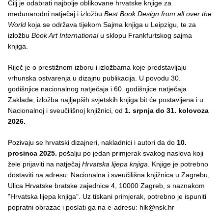
Cilj je odabrati najbolje oblikovane hrvatske knjige za
međunarodni natječaj i izložbu
Best Book Design from all over the
World
koja se održava tijekom Sajma knjiga u Leipzigu, te za
izložbu
Book Art International
u sklopu Frankfurtskog sajma
knjiga.
Riječ je o prestižnom izboru i izložbama koje predstavljaju
vrhunska ostvarenja u dizajnu publikacija. U povodu 30.
godišnjice nacionalnog natječaja i 60. godišnjice natječaja
Zaklade, izložba najljepših svjetskih knjiga bit će postavljena i u
Nacionalnoj i sveučilišnoj knjižnici, od
1. srpnja do 31. kolovoza
2026.
Pozivaju se hrvatski dizajneri, nakladnici i autori da do
10.
prosinca 2025.
pošalju po jedan primjerak svakog naslova koji
žele prijaviti na natječaj
Hrvatska lijepa knjiga
. Knjige je potrebno
dostaviti na adresu: Nacionalna i sveučilišna knjižnica u Zagrebu,
Ulica Hrvatske bratske zajednice 4, 10000 Zagreb, s naznakom
"Hrvatska lijepa knjiga". Uz tiskani primjerak, potrebno je ispuniti
popratni obrazac i poslati ga na e-adresu: hlk@nsk.hr