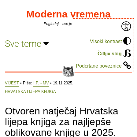
Moderna vremena
Pogledaj... sve je puno knjiga.
Sve teme
Visoki kontrast
Čitljiv slog
Podcrtane poveznice
VIJEST
• Piše:
I.P. - MV
• 19.11.2025.
HRVATSKA LIJEPA KNJIGA
Otvoren natječaj Hrvatska
lijepa knjiga za najljepše
oblikovane knjige u 2025.