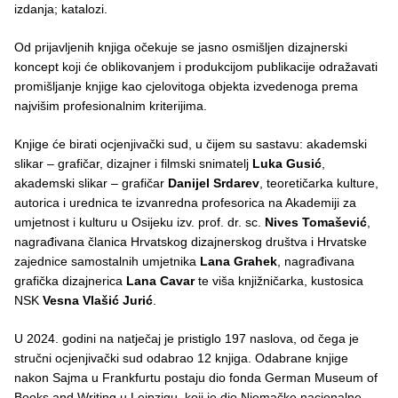
izdanja; katalozi.
Od prijavljenih knjiga očekuje se jasno osmišljen dizajnerski
koncept koji će oblikovanjem i produkcijom publikacije odražavati
promišljanje knjige kao cjelovitoga objekta izvedenoga prema
najvišim profesionalnim kriterijima.
Knjige će birati ocjenjivački sud, u čijem su sastavu: akademski
slikar – grafičar, dizajner i filmski snimatelj
Luka Gusić
,
akademski slikar – grafičar
Danijel Srdarev
, teoretičarka kulture,
autorica i urednica te izvanredna profesorica na Akademiji za
umjetnost i kulturu u Osijeku izv. prof. dr. sc.
Nives Tomašević
,
nagrađivana članica Hrvatskog dizajnerskog društva i Hrvatske
zajednice samostalnih umjetnika
Lana Grahek
, nagrađivana
grafička dizajnerica
Lana Cavar
te viša knjižničarka, kustosica
NSK
Vesna Vlašić Jurić
.
U 2024. godini na natječaj je pristiglo 197 naslova, od čega je
stručni ocjenjivački sud odabrao 12 knjiga. Odabrane knjige
nakon Sajma u Frankfurtu postaju dio fonda German Museum of
Books and Writing u Leipzigu, koji je dio Njemačke nacionalne