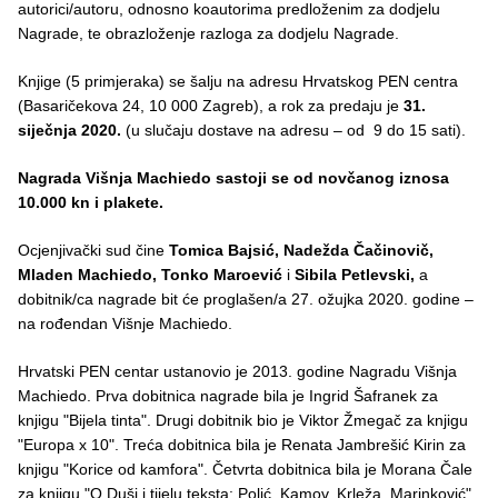
autorici/autoru, odnosno koautorima predloženim za dodjelu
Nagrade, te obrazloženje razloga za dodjelu Nagrade.
Knjige (5 primjeraka) se šalju na adresu Hrvatskog PEN centra
(Basaričekova 24, 10 000 Zagreb), a rok za predaju je
31.
siječnja 2020.
(u slučaju dostave na adresu – od 9 do 15 sati).
Nagrada Višnja Machiedo sastoji se od novčanog iznosa
10.000 kn i plakete.
Ocjenjivački sud čine
Tomica Bajsić, Nadežda Čačinovič,
Mladen Machiedo, Tonko Maroević
i
Sibila Petlevski,
a
dobitnik/ca nagrade bit će proglašen/a 27. ožujka 2020. godine –
na rođendan Višnje Machiedo.
Hrvatski PEN centar ustanovio je 2013. godine Nagradu Višnja
Machiedo. Prva dobitnica nagrade bila je Ingrid Šafranek za
knjigu "Bijela tinta". Drugi dobitnik bio je Viktor Žmegač za knjigu
"Europa x 10". Treća dobitnica bila je Renata Jambrešić Kirin za
knjigu "Korice od kamfora". Četvrta dobitnica bila je Morana Čale
za knjigu "O Duši i tijelu teksta: Polić, Kamov, Krleža, Marinković".