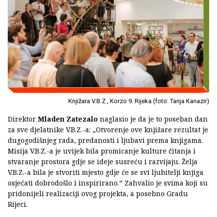
Knjižara V.B.Z., Korzo 9. Rijeka (foto: Tanja Kanazir)
Direktor
Mladen Zatezalo
naglasio je da je to poseban dan
za sve djelatnike V.B.Z.-a: „Otvorenje ove knjižare rezultat je
dugogodišnjeg rada, predanosti i ljubavi prema knjigama.
Misija V.B.Z.-a je uvijek bila promicanje kulture čitanja i
stvaranje prostora gdje se ideje susreću i razvijaju. Želja
V.B.Z.-a bila je stvoriti mjesto gdje će se svi ljubitelji knjiga
osjećati dobrodošlo i inspirirano.” Zahvalio je svima koji su
pridonijeli realizaciji ovog projekta, a posebno Gradu
Rijeci.