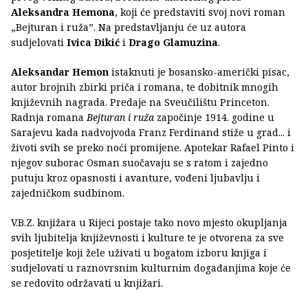
Aleksandra Hemona
, koji će predstaviti svoj novi roman
„Bejturan i ruža”. Na predstavljanju će uz autora
sudjelovati
Ivica Đikić
i
Drago Glamuzina
.
Aleksandar Hemon
istaknuti je bosansko-američki pisac,
autor brojnih zbirki priča i romana, te dobitnik mnogih
književnih nagrada. Predaje na Sveučilištu Princeton.
Radnja romana
Bejturan i ruža
započinje 1914. godine u
Sarajevu kada nadvojvoda Franz Ferdinand stiže u grad... i
životi svih se preko noći promijene. Apotekar Rafael Pinto i
njegov suborac Osman suočavaju se s ratom i zajedno
putuju kroz opasnosti i avanture, vođeni ljubavlju i
zajedničkom sudbinom.
V.B.Z. knjižara u Rijeci postaje tako novo mjesto okupljanja
svih ljubitelja književnosti i kulture te je otvorena za sve
posjetitelje koji žele uživati u bogatom izboru knjiga i
sudjelovati u raznovrsnim kulturnim događanjima koje će
se redovito održavati u knjižari.