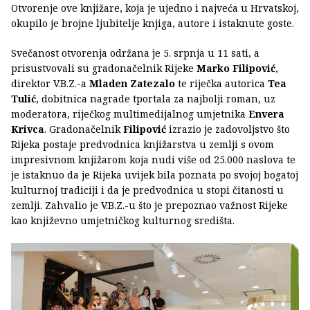
Otvorenje ove knjižare, koja je ujedno i najveća u Hrvatskoj,
okupilo je brojne ljubitelje knjiga, autore i istaknute goste.
Svečanost otvorenja održana je 5. srpnja u 11 sati, a
prisustvovali su gradonačelnik Rijeke
Marko Filipović
,
direktor V.B.Z.-a
Mladen Zatezalo
te riječka autorica
Tea
Tulić
, dobitnica nagrade tportala za najbolji roman, uz
moderatora, riječkog multimedijalnog umjetnika
Envera
Krivca
. Gradonačelnik
Filipović
izrazio je zadovoljstvo što
Rijeka postaje predvodnica knjižarstva u zemlji s ovom
impresivnom knjižarom koja nudi više od 25.000 naslova te
je istaknuo da je Rijeka uvijek bila poznata po svojoj bogatoj
kulturnoj tradiciji i da je predvodnica u stopi čitanosti u
zemlji. Zahvalio je V.B.Z.-u što je prepoznao važnost Rijeke
kao književno umjetničkog kulturnog središta.