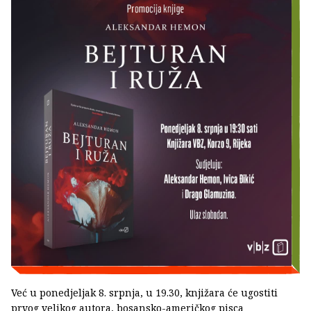
Već u ponedjeljak 8. srpnja, u 19.30, knjižara će ugostiti
prvog velikog autora, bosansko-američkog pisca