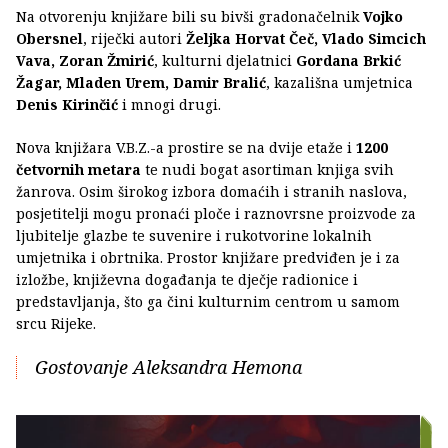
Na otvorenju knjižare bili su bivši gradonačelnik
Vojko
Obersnel
, riječki autori
Željka Horvat Čeč, Vlado Simcich
Vava, Zoran Žmirić
, kulturni djelatnici
Gordana Brkić
Žagar, Mladen Urem, Damir Bralić
, kazališna umjetnica
Denis Kirinčić
i mnogi drugi.
Nova knjižara V.B.Z.-a prostire se na dvije etaže i
1200
četvornih metara
te nudi bogat asortiman knjiga svih
žanrova. Osim širokog izbora domaćih i stranih naslova,
posjetitelji mogu pronaći ploče i raznovrsne proizvode za
ljubitelje glazbe te suvenire i rukotvorine lokalnih
umjetnika i obrtnika. Prostor knjižare predviđen je i za
izložbe, književna događanja te dječje radionice i
predstavljanja, što ga čini kulturnim centrom u samom
srcu Rijeke.
Gostovanje Aleksandra Hemona