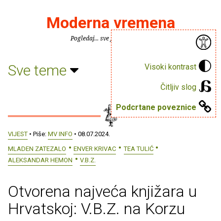
Moderna vremena
Pogledaj... sve je puno knjiga.
Sve teme
Visoki kontrast
Čitljiv slog
Podcrtane poveznice
VIJEST
• Piše:
MV INFO
• 08.07.2024.
MLADEN ZATEZALO
ENVER KRIVAC
TEA TULIĆ
ALEKSANDAR HEMON
V.B.Z.
Otvorena najveća knjižara u
Hrvatskoj: V.B.Z. na Korzu