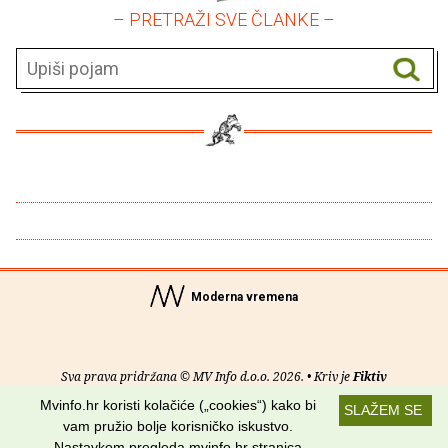
– PRETRAŽI SVE ČLANKE –
Moderna vremena
Sva prava pridržana © MV Info d.o.o. 2026. • Kriv je
Fiktiv
Mvinfo.hr koristi kolačiće („cookies“) kako bi
SLAŽEM SE
O nama
•
Pomoć
•
Uvjeti korištenja
•
RSS kanali
vam pružio bolje korisničko iskustvo.
Nastavkom pregleda mvinfo.hr stranica