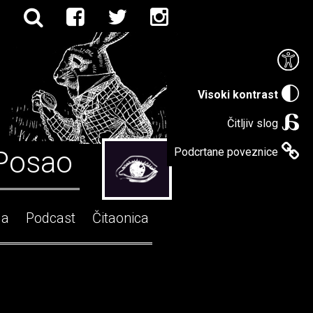
Visoki kontrast
Čitljiv slog
Posao
Podcrtane poveznice
ga
Podcast
Čitaonica