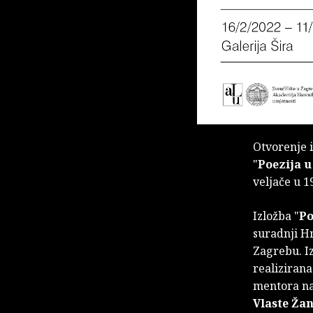
Otvorenje 
"
Poezija u
veljače u 1
Izložba "
Po
suradnji Hr
Zagrebu. Iz
realizirana
mentora n
Vlaste Ža