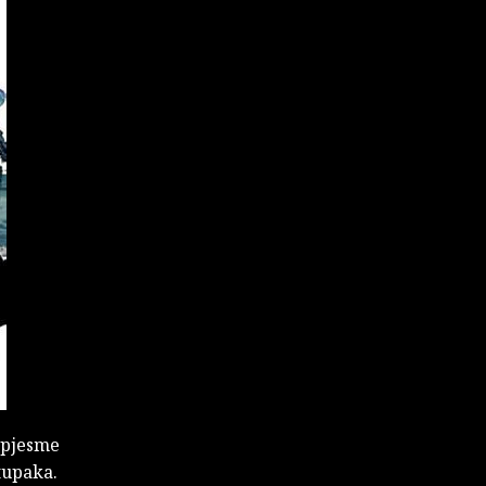
 pjesme
stupaka.