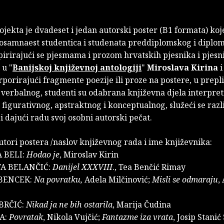
ojekta je dvadeset i jedan autorski poster (B1 formata) koj
 osamnaest studentica i studenata preddiplomskog i diplo
spirirajući se pjesmama i prozom hrvatskih pjesnika i pjesn
 u "
Banijskoj književnoj antologiji
"
Miroslava Kirina
i
rporirajući fragmente poezije ili proze na postere, u prepl
 verbalnog, studenti su odabrana književna djela interpreti
figurativnog, apstraktnog i konceptualnog, služeći se razl
 dajući radu svoj osobni autorski pečat.
utori postera /naslov književnog rada i ime književnika:
 BELI:
Hodao je
, Miroslav Kirin
A BELANČIĆ:
Danijel XXXVIII
., Tea Benčić Rimay
BENCEK:
Na povratku,
Adela Milčinović;
Misli se odmaraju
,
BRČIĆ:
Nikad ja ne bih ostarila
, Marija Čudina
A:
Povratak
, Nikola Vujčić;
Fantazme iza vrata
, Josip Stanić