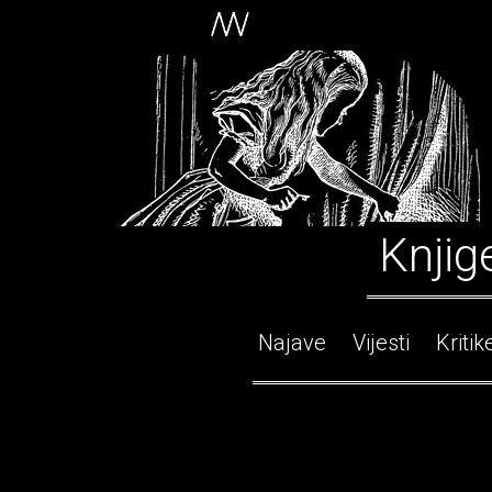
Knjig
Najave
Vijesti
Kritik