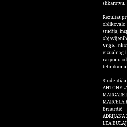
slikarstvu.
Rezultat pr
oblikovalo
studija, in
objavljenih
Vrge
.
Inko
vizualnog i
rasponu od 
tehnikama i
Studenti/ a
ANTONELA
MARGARET
MARCELA 
Brnardić
ADRIJANA 
LEA BULAJ