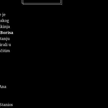
e je
mskog
ikinja
Borisa
itanju
rali u
ičitim
 Ana
 Stanios