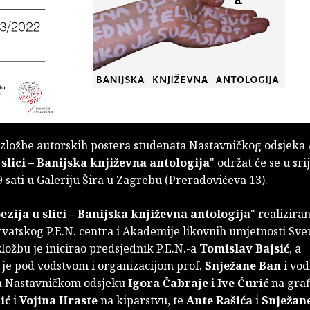
izložbe autorskih postera studenata Nastavničkog odsjeka
 slici – Banijska književna antologija
" održat će se u sri
9 sati u Galeriju Šira u Zagrebu (Preradovićeva 13).
ezija u slici – Banijska književna antologija
" realiziran
vatskog P.E.N. centra i Akademije likovnih umjetnosti Sveu
ložbu je inicirao predsjednik P.E.N.-a
Tomislav Bajsić
, a
 je pod vodstvom i organizacijom prof.
Snježane Ban
i vod
a Nastavničkom odsjeku
Igora Čabraje
i
Ive Ćurić
na graf
nić
i
Vojina Hraste
na kiparstvu, te
Ante Rašića
i
Snježan