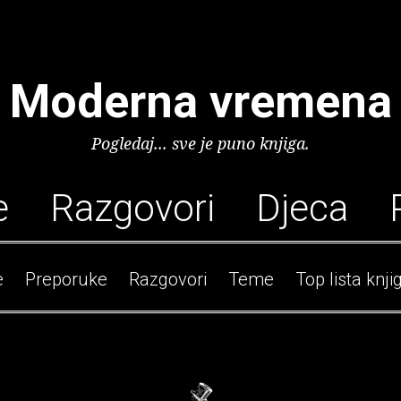
Moderna vremena
Pogledaj... sve je puno knjiga.
e
Razgovori
Djeca
e
Preporuke
Razgovori
Teme
Top lista knji