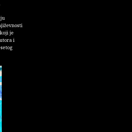
.
nju
jiževnosti
oji je
utora i
esetog