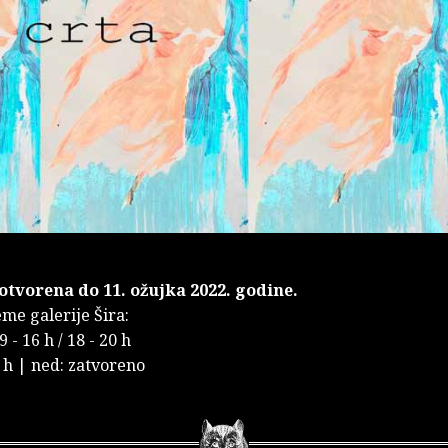
 otvorena do 11. ožujka 2022. godine.
me galerije Šira:
9 - 16 h / 18 - 20 h
6 h | ned: zatvoreno