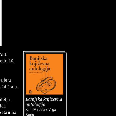
 ALU
jedu 16.
a je u
čilišta u
Banijska književna
itelja-
antologija
ici,
Kirin Miroslav, Vrga
e Ban
na
Boris