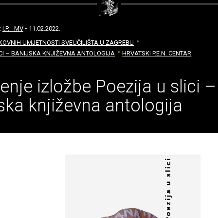
:
I.P. - MV
• 11.02.2022.
KOVNIH UMJETNOSTI SVEUČILIŠTA U ZAGREBU
ICI – BANIJSKA KNJIŽEVNA ANTOLOGIJA
HRVATSKI P.E.N. CENTAR
enje izložbe Poezija u slici –
ska književna antologija