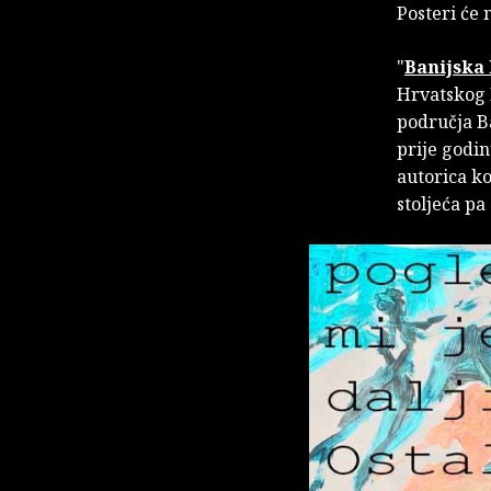
Posteri će 
"
Banijska 
Hrvatskog P
područja Ba
prije godin
autorica ko
stoljeća pa