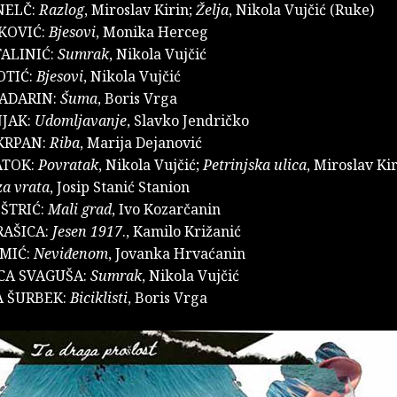
NELČ:
Razlog
, Miroslav Kirin;
Želja
, Nikola Vujčić (Ruke)
KOVIĆ:
Bjesovi
, Monika Herceg
ALINIĆ:
Sumrak
, Nikola Vujčić
OTIĆ:
Bjesovi
, Nikola Vujčić
LADARIN:
Šuma
, Boris Vrga
NJAK:
Udomljavanje
, Slavko Jendričko
KRPAN:
Riba
, Marija Dejanović
ATOK:
Povratak
, Nikola Vujčić;
Petrinjska ulica
, Miroslav Kir
za vrata
, Josip Stanić Stanion
ŠTRIĆ:
Mali grad
, Ivo Kozarčanin
RAŠICA:
Jesen 1917
., Kamilo Križanić
MIĆ:
Neviđenom
, Jovanka Hrvaćanin
CA SVAGUŠA:
Sumrak
, Nikola Vujčić
 ŠURBEK:
Biciklisti
, Boris Vrga