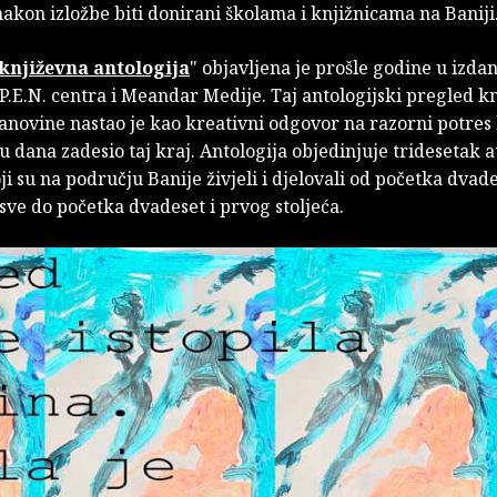
nakon izložbe biti donirani školama i knjižnicama na Baniji
književna antologija
" objavljena je prošle godine u izda
.E.N. centra i Meandar Medije. Taj antologijski pregled kn
novine nastao je kao kreativni odgovor na razorni potres k
u dana zadesio taj kraj. Antologija objedinjuje tridesetak a
ji su na području Banije živjeli i djelovali od početka dvad
 sve do početka dvadeset i prvog stoljeća.