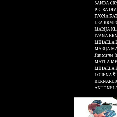
SANDA ČR
PETRA DIV
IVONA KAT
LEA KRMP
MARIJA K
IVANA KR
MIHAELA 
MARIJA M
Fantazme i
MATIJA ME
MIHAELA 
LORENA ŠI
BERNARDI
ANTONELA