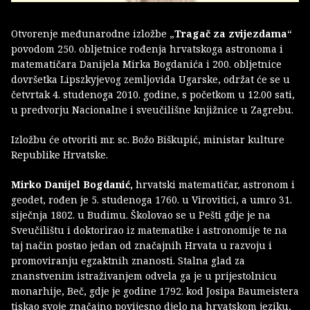
Otvorenje međunarodne izložbe „
Tragač za zvijezdama
“
povodom 250. obljetnice rođenja hrvatskoga astronoma i
matematičara Danijela Mirka Bogdanića i 200. obljetnice
dovršetka Lipszkyjevog zemljovida Ugarske, održat će se u
četvrtak 4. studenoga 2010. godine, s početkom u 12.00 sati,
u predvorju Nacionalne i sveučilišne knjižnice u Zagrebu.
Izložbu će otvoriti mr. sc. Božo Biškupić, ministar kulture
Republike Hrvatske.
Mirko Danijel Bogdanić,
hrvatski matematičar, astronom i
geodet, rođen je 5. studenoga 1760. u Virovitici, a umro 31.
siječnja 1802. u Budimu. Školovao se u Pešti gdje je na
Sveučilištu i doktorirao iz matematike i astronomije te na
taj način postao jedan od značajnih Hrvata u razvoju i
promoviranju egzaktnih znanosti. Stalna glad za
znanstvenim istraživanjem odvela ga je u prijestolnicu
monarhije, Beč, gdje je godine 1792. kod Josipa Baumeistera
tiskao svoje značajno povijesno djelo na hrvatskom jeziku,