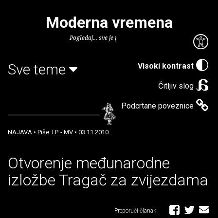
Moderna vremena
Pogledaj... sve je puno knjiga.
Sve teme
Visoki kontrast
Čitljiv slog
Podcrtane poveznice
NAJAVA
• Piše:
I.P. - MV
• 03.11.2010.
Otvorenje međunarodne
izložbe Tragač za zvijezdama
Preporuči članak