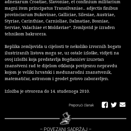
adnexarum Croatiae, Slavoniae, et confinium militarium
magni item principatus Transilvaniae... adjectis finibus
provinciarum Bukovinae, Galliciae, Silesiae, Austriae,
Styriae, Carinthiae, Carnioliae, Dalmatiae, Bosniae,
Serviae, Valachiae et Moldaviae“. Zemljovid je izrađen
tehnikom bakroreza.
Replika zemljovida u cijelosti te nekoliko izvornih bogato
ilustriranih listova mogu se, uz ostale izloške, vidjeti na
ovoj izložbi koja predstavlja Bogdanićev izuzetan
znanstveni rad te dijelom otklanja povijesnu nepravdu
kojom je veliki hrvatski i međunarodni znanstvenik,
matematičar, astronom i geodet gotovo zaboravljen.
Izložba je otvorena do 14. studenoga 2010.
Preporuči članak
– POVEZANI SADRŽAJ –