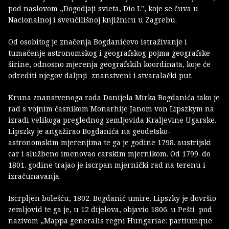
pod naslovom „Dogodjaji svieta, Dio I.", koje se čuva u
Nacionalnoj i sveučilišnoj knjižnicu u Zagrebu.
Od osobitog je značenja Bogdanićevo istraživanje i
tumačenje astronomskog i geografskog pojma geografske
širine, odnosno mjerenja geografskih koordinata, koje će
odrediti njegov daljnji znanstveni i stvaralački put.
Kruna znanstvenoga rada Danijela Mirka Bogdanića tako je
rad s vojnim časnikom Monarhije Janom von Lipszkym na
izradi velikoga preglednog zemljovida Kraljevine Ugarske.
Lipszky je angažirao Bogdanića na geodetsko-
astronomskim mjerenjima te ga je godine 1798. austrijski
car i službeno imenovao carskim mjernikom. Od 1799. do
1801. godine trajao je iscrpan mjernički rad na terenu i
izračunavanja.
Iscrpljen bolešću, 1802. Bogdanić umire. Lipszky je dovršio
zemljovid te ga je, u 12 dijelova, objavio 1806. u Pešti pod
nazivom „Mappa generalis regni Hungariae: partiumque