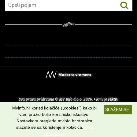
Moderna vremena
Sva prava pridržana © MV Info d.o.o. 2026. • Kriv je
Fiktiv
Mvinfo.hr koristi kolačiće („cookies“) kako bi
SLAŽEM SE
O nama
•
Pomoć
•
Uvjeti korištenja
•
RSS kanali
vam pružio bolje korisničko iskustvo.
Nastavkom pregleda mvinfo.hr stranica
Potraži nas na:
slažete se sa korištenjem kolačića.
Više
informacija