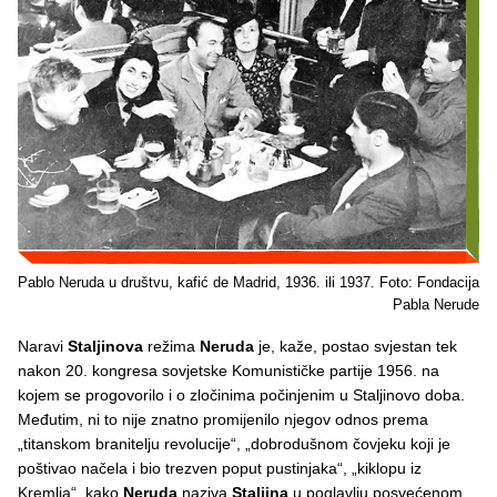
Pablo Neruda u društvu, kafić de Madrid, 1936. ili 1937. Foto: Fondacija
Pabla Nerude
Naravi
Staljinova
režima
Neruda
je, kaže, postao svjestan tek
nakon 20. kongresa sovjetske Komunističke partije 1956. na
kojem se progovorilo i o zločinima počinjenim u Staljinovo doba.
Međutim, ni to nije znatno promijenilo njegov odnos prema
„titanskom branitelju revolucije“, „dobrodušnom čovjeku koji je
poštivao načela i bio trezven poput pustinjaka“, „kiklopu iz
Kremlja“, kako
Neruda
naziva
Staljina
u poglavlju posvećenom