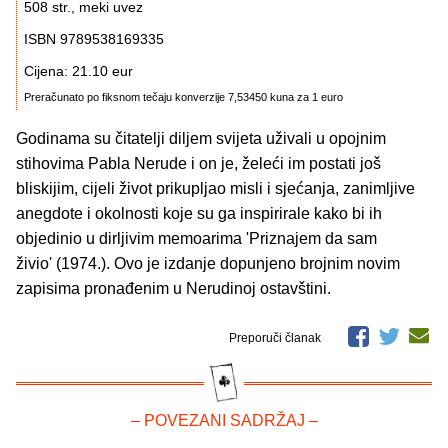
508 str., meki uvez
ISBN 9789538169335
Cijena: 21.10 eur
Preračunato po fiksnom tečaju konverzije 7,53450 kuna za 1 euro
Godinama su čitatelji diljem svijeta uživali u opojnim
stihovima Pabla Nerude i on je, želeći im postati još
bliskijim, cijeli život prikupljao misli i sjećanja, zanimljive
anegdote i okolnosti koje su ga inspirirale kako bi ih
objedinio u dirljivim memoarima 'Priznajem da sam
živio' (1974.). Ovo je izdanje dopunjeno brojnim novim
zapisima pronađenim u Nerudinoj ostavštini.
Preporuči članak
– POVEZANI SADRŽAJ –