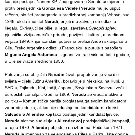
kasnije postaje i članom KP. Zbog govora u Senatu usmjerenih
protiv predsjednika
Gonzalesa Videle
(
Neruda
mu je, usput
rečeno, bio šef propagande u predizbornoj kampanji) Vrhovni sud
1948. ukida imunitet
Nerudi
, prijeti mu zatvor, i on odlazi u
ilegalu. Skrivajući se piše, u ilegali završava
Sveopći spjev
,
pjesničku viziju američke prirode, povijesti i kulture, a sredinom
veljače 1949. krijumčarskim putevima prelazi Ande i sklanja se u
Čile. Preko Argentine odlazi u Francusku, a putuje s pasošem
Miguela Angela Asturiasa
. Izgnanstvo traje više od četiri godine,
u Čile se vraća sredinom 1953.
Putovanja su obilježila
Nerudin
život, proputovao je veći dio
svijeta – cijelu Južnu Ameriku, boravio je u Meksiku, na Kubi, u
SAD-u, Tajlandu, Kini, Indiji, Japanu, Sovjetskom Savezu i većini
europskih zemalja... Godine 1969.
Neruda
se vraća u aktivnu
politiku – Komunistička partija proglašava ga svojim kandidatom
za predsjednika, ali kasnije odustaje od kandidature u korist
Salvadora Allendea
koji tako postaje jedini kandidat ljevice.
Neruda
aktivno sudjeluje u
Allendeovoj
predsjedničkoj kampanji,
u rujnu 1970.
Allende
pobjeđuje na izborima. Početkom 1971.
Neruda
je imenovan za veleposlanika Čilea u Parizu. Iste godine