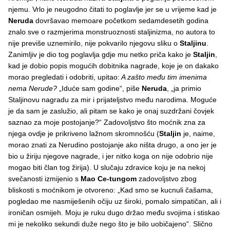
njemu. Vrlo je neugodno čitati to poglavlje jer se u vrijeme kad je
Neruda
dovršavao memoare početkom sedamdesetih godina
znalo sve o razmjerima monstruoznosti staljinizma, no autora to
nije previše uznemirilo, nije pokvarilo njegovu sliku o
Staljinu
.
Zanimljiv je dio tog poglavlja gdje mu netko priča kako je
Staljin
,
kad je dobio popis mogućih dobitnika nagrade, koje je on dakako
morao pregledati i odobriti, upitao:
A zašto među tim imenima
nema Nerude?
„Iduće sam godine“, piše
Neruda
, „ja primio
Staljinovu nagradu za mir i prijateljstvo među narodima. Moguće
je da sam je zaslužio, ali pitam se kako je onaj suzdržani čovjek
saznao za moje postojanje?“ Zadovoljstvo što moćnik zna za
njega ovdje je prikriveno lažnom skromnošću (
Staljin
je, naime,
morao znati za Nerudino postojanje ako ništa drugo, a ono jer je
bio u žiriju njegove nagrade, i jer nitko koga on nije odobrio nije
mogao biti član tog žirija). U slučaju zdravice koju je na nekoj
svečanosti izmijenio s
Mao Ce-tungom
zadovoljstvo zbog
bliskosti s moćnikom je otvoreno: „Kad smo se kucnuli čašama,
pogledao me nasmiješenih očiju uz široki, pomalo simpatičan, ali i
ironičan osmijeh. Moju je ruku dugo držao među svojima i stiskao
mi je nekoliko sekundi duže nego što je bilo uobičajeno“. Slično