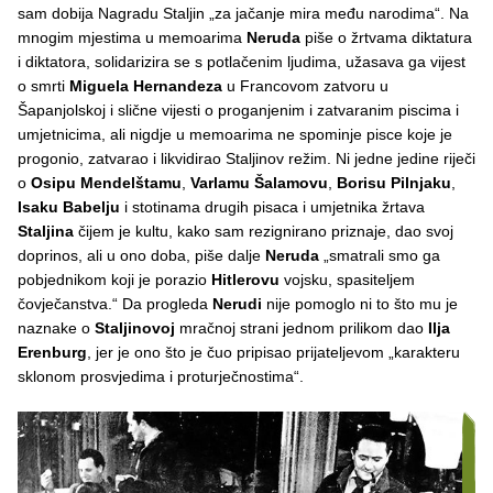
sam dobija Nagradu Staljin „za jačanje mira među narodima“. Na
mnogim mjestima u memoarima
Neruda
piše o žrtvama diktatura
i diktatora, solidarizira se s potlačenim ljudima, užasava ga vijest
o smrti
Miguela Hernandeza
u Francovom zatvoru u
Šapanjolskoj i slične vijesti o proganjenim i zatvaranim piscima i
umjetnicima, ali nigdje u memoarima ne spominje pisce koje je
progonio, zatvarao i likvidirao Staljinov režim. Ni jedne jedine riječi
o
Osipu Mendelštamu
,
Varlamu Šalamovu
,
Borisu Pilnjaku
,
Isaku Babelju
i stotinama drugih pisaca i umjetnika žrtava
Staljina
čijem je kultu, kako sam rezignirano priznaje, dao svoj
doprinos, ali u ono doba, piše dalje
Neruda
„smatrali smo ga
pobjednikom koji je porazio
Hitlerovu
vojsku, spasiteljem
čovječanstva.“ Da progleda
Nerudi
nije pomoglo ni to što mu je
naznake o
Staljinovoj
mračnoj strani jednom prilikom dao
Ilja
Erenburg
, jer je ono što je čuo pripisao prijateljevom „karakteru
sklonom prosvjedima i proturječnostima“.