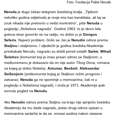
Foto: Fondacija Pabla Nerude
Neruda
je dugo čekao telegram švedskog kralja. „Tijekom
nekoliko godina odjekivalo je moje ime kao kandidata, ali taj se
zvuk nikada nije pretvorio u nešto konkretno“, piše
Neruda
u
poglavlju „Nobelova nagrada“. Godine 1963. to je skoro bila
gotova stvar govorilo se na radiju, no dobio ju je
Giorgos
Seferis
. Najveći problem, činilo se, bio je
Nerudin
odnos prema
Staljinu
i staljinizmu. I sljedećih je godina švedska Akademija
preskakala Nerudu, nagradu su dobili pored ostalih
Sartre
,
Mihail
Šolohov
(komunist koji je imao prisan odnos sa Staljinom; u
međuvremenu je dokazano da on nije autor
Tihog Dona
, romana
za kojeg je dobio Nobela),
Asturias
,
Beckett
,
Aleksandar
Solženjicin
(antikomunist kojeg je Staljinov režim progonio i
zatvarao;
Neruda
ga ne spominje u memoarima, čak ni u
poglavlju o Nobelovoj nagradi), i onda je 1971. Akademija ipak
svrnula pogled na
Nerudu
.
Ako
Nerudin
odnos prema Staljinu na kraju nije spriječio švedsku
Akademiju da mu dade nagradu, jedan drugi odnos opisan u
memoarima spriječio je da se, mnogo godina nakon njegove