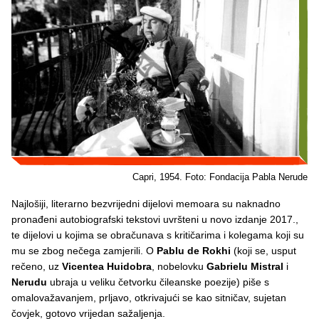
Capri, 1954. Foto: Fondacija Pabla Nerude
Najlošiji, literarno bezvrijedni dijelovi memoara su naknadno
pronađeni autobiografski tekstovi uvršteni u novo izdanje 2017.,
te dijelovi u kojima se obračunava s kritičarima i kolegama koji su
mu se zbog nečega zamjerili. O
Pablu de Rokhi
(koji se, usput
rečeno, uz
Vicentea Huidobra
, nobelovku
Gabrielu Mistral
i
Nerudu
ubraja u veliku četvorku čileanske poezije) piše s
omalovažavanjem, prljavo, otkrivajući se kao sitničav, sujetan
čovjek, gotovo vrijedan sažaljenja.