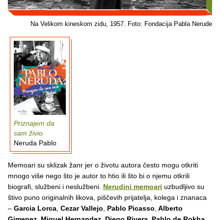
Na Velikom kineskom zidu, 1957. Foto: Fondacija Pabla Nerude
Priznajem da
sam živio
Neruda Pablo
Memoari su sklizak žanr jer o životu autora često mogu otkriti
mnogo više nego što je autor to htio ili što bi o njemu otkrili
biografi, službeni i neslužbeni.
Nerudini memoari
uzbudljivo su
štivo puno originalnih likova, piščevih prijatelja, kolega i znanaca
–
Garcia Lorca
,
Cezar Vallejo
,
Pablo Picasso
,
Alberto
Gimenez
,
Miguel Hernandez
,
Diego Rivera
,
Pablo de Rokha
,