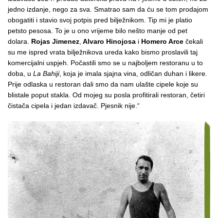
jedno izdanje, nego za sva. Smatrao sam da ću se tom prodajom
obogatiti i stavio svoj potpis pred bilježnikom. Tip mi je platio
petsto pesosa. To je u ono vrijeme bilo nešto manje od pet
dolara.
Rojas Jimenez
,
Alvaro Hinojosa
i
Homero Arce
čekali
su me ispred vrata bilježnikova ureda kako bismo proslavili taj
komercijalni uspjeh. Počastili smo se u najboljem restoranu u to
doba, u
La Bahiji
, koja je imala sjajna vina, odličan duhan i likere.
Prije odlaska u restoran dali smo da nam ulašte cipele koje su
blistale poput stakla. Od mojeg su posla profitirali restoran, četiri
čistača cipela i jedan izdavač. Pjesnik nije.“