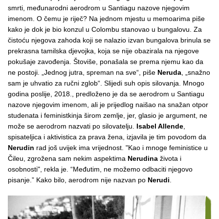
smrti, međunarodni aerodrom u Santiagu nazove njegovim
imenom. O čemu je riječ? Na jednom mjestu u memoarima piše
kako je dok je bio konzul u Colombu stanovao u bungalovu. Za
čistoću njegova zahoda koji se nalazio izvan bungalova brinula se
prekrasna tamilska djevojka, koja se nije obazirala na njegove
pokušaje zavođenja. Štoviše, ponašala se prema njemu kao da
ne postoji. „Jednog jutra, spreman na sve“, piše
Neruda
, „snažno
sam je uhvatio za ručni zglob“. Slijedi suh opis silovanja. Mnogo
godina poslije, 2018., predloženo je da se aerodrom u Santiagu
nazove njegovim imenom, ali je prijedlog naišao na snažan otpor
studenata i feministkinja širom zemlje, jer, glasio je argument, ne
može se aerodrom nazvati po silovatelju.
Isabel Allende
,
spisateljica i aktivistica za prava žena, izjavila je tim povodom da
Nerudin
rad još uvijek ima vrijednost. "Kao i mnoge feministice u
Čileu, zgrožena sam nekim aspektima
Nerudina
života i
osobnosti", rekla je. “Međutim, ne možemo odbaciti njegovo
pisanje.” Kako bilo, aerodrom nije nazvan po
Nerudi
.