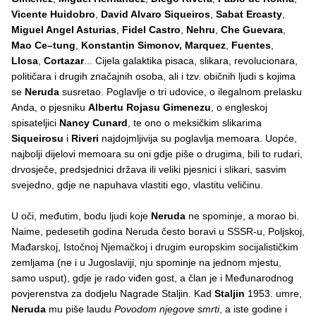
Vicente Huidobro
,
David Alvaro Siqueiros
,
Sabat Ercasty
,
Miguel Angel Asturias
,
Fidel Castro
,
Nehru
,
Che Guevara
,
Mao Ce–tung
,
Konstantin Simonov, Marquez
,
Fuentes
,
Llosa
,
Cortazar
... Cijela galaktika pisaca, slikara, revolucionara,
političara i drugih značajnih osoba, ali i tzv. običnih ljudi s kojima
se
Neruda
susretao. Poglavlje o tri udovice, o ilegalnom prelasku
Anda, o pjesniku
Albertu Rojasu Gimenezu
, o engleskoj
spisateljici
Nancy Cunard
, te ono o meksičkim slikarima
Siqueirosu
i
Riveri
najdojmljivija su poglavlja memoara. Uopće,
najbolji dijelovi memoara su oni gdje piše o drugima, bili to rudari,
drvosječe, predsjednici država ili veliki pjesnici i slikari, sasvim
svejedno, gdje ne napuhava vlastiti ego, vlastitu veličinu.
U oči, međutim, bodu ljudi koje
Neruda
ne spominje, a morao bi.
Naime, pedesetih godina Neruda često boravi u SSSR-u, Poljskoj,
Mađarskoj, Istočnoj Njemačkoj i drugim europskim socijalističkim
zemljama (ne i u Jugoslaviji, nju spominje na jednom mjestu,
samo usput), gdje je rado viđen gost, a član je i Međunarodnog
povjerenstva za dodjelu Nagrade Staljin. Kad
Staljin
1953. umre,
Neruda
mu piše laudu
Povodom njegove smrti
, a iste godine i