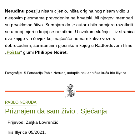
Nerudinu
poeziju nisam cijenio, ništa originalnog nisam vidio u
njegovim pjesmama prevedenim na hrvatski. Ali njegovi memoari
su prvoklasno štivo. Sumnjam da je autoru bila namjera razotkriti
se u onoj mjeri u kojoj se razotkrio. U svakom slučaju – iz stranica
ove knjige viri čovjek koji najčešće nema nikakve veze s
dobroćudnim, šarmantnim pjesnikom kojeg u Radfordovom filmu
„
Poštar
“ glumi
Philippe Noiret
.
Fotografije: © Fondacija Pabla Nerude, ustupila nakladnička kuća Iris Illyrica
PABLO NERUDA
Priznajem da sam živio : Sjećanja
Prijevod: Željka Lovrenčić
Iris Illyrica 05/2021.