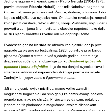
Jedno je sigurno – čileanski pjesnik
Pablo Neruda
(1904.-1973.,
pravim imenom
Ricardo Neftali
), dobitnik Nobelove nagrade za
književnost, imao je buran život. Živio je, doduše, u burnom dobu
koje su obilježila dva svjetska rata, Oktobarska revolucija, raspadi
kolonijalnih carstava, ratovi u Alžiru, Koreji, Vijetnamu, vojni udari i
prevrati u zemljama širom svijeta, blokovska napetost i tako dalje,
ali su i njegov karakter i životne odluke doprinijeli tome.
Dvadesetih godina
Neruda
se afirmira kao pjesnik, dobija prve
nagrade za pjesme na festivalima, 1923. objavljuje prvu knjigu
pjesama
Pjesme u suton
, a već sljedeće godine, netom prije
dvadesetog rođendana, objavljuje zbirku
Dvadeset ljubavnih
pjesama i jedna očajnička
, koja će mu donijeti svjetsku slavu i
smatra se jednom od najprevođenijih knjiga poezije na svijetu.
Zanimljiv je njegov zapis o
Pjesmama u suton
.
„Mi smo pjesnici uvijek mislili da imamo velike zamisli i
mogućnosti bogaćenja i da smo geniji za osmišljavanje poslova
premda nas nitko ne shvaća. Prisjećam se da sam, potaknut
jednom od tih plodonosnih mogućnosti, svojem čileanskom
izdavaču 1924. prodao autorska prava na
Pjesme u suton
; ne za