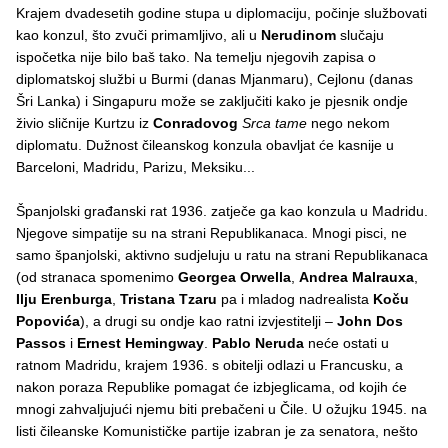
Krajem dvadesetih godine stupa u diplomaciju, počinje službovati
kao konzul, što zvuči primamljivo, ali u
Nerudinom
slučaju
ispočetka nije bilo baš tako. Na temelju njegovih zapisa o
diplomatskoj službi u Burmi (danas Mjanmaru), Cejlonu (danas
Šri Lanka) i Singapuru može se zaključiti kako je pjesnik ondje
živio sličnije Kurtzu iz
Conradovog
Srca tame
nego nekom
diplomatu. Dužnost čileanskog konzula obavljat će kasnije u
Barceloni, Madridu, Parizu, Meksiku...
Španjolski građanski rat 1936. zatječe ga kao konzula u Madridu.
Njegove simpatije su na strani Republikanaca. Mnogi pisci, ne
samo španjolski, aktivno sudjeluju u ratu na strani Republikanaca
(od stranaca spomenimo
Georgea Orwella
,
Andrea Malrauxa
,
Ilju Erenburga
,
Tristana Tzaru
pa i mladog nadrealista
Koču
Popovića
), a drugi su ondje kao ratni izvjestitelji –
John Dos
Passos
i
Ernest Hemingway
.
Pablo Neruda
neće ostati u
ratnom Madridu, krajem 1936. s obitelji odlazi u Francusku, a
nakon poraza Republike pomagat će izbjeglicama, od kojih će
mnogi zahvaljujući njemu biti prebačeni u Čile. U ožujku 1945. na
listi čileanske Komunističke partije izabran je za senatora, nešto