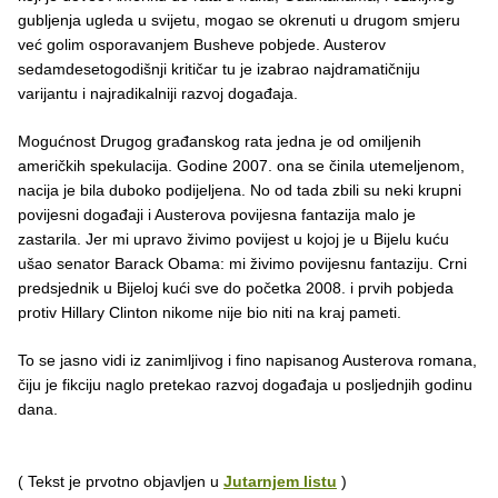
gubljenja ugleda u svijetu, mogao se okrenuti u drugom smjeru
već golim osporavanjem Busheve pobjede. Austerov
sedamdesetogodišnji kritičar tu je izabrao najdramatičniju
varijantu i najradikalniji razvoj događaja.
Mogućnost Drugog građanskog rata jedna je od omiljenih
američkih spekulacija. Godine 2007. ona se činila utemeljenom,
nacija je bila duboko podijeljena. No od tada zbili su neki krupni
povijesni događaji i Austerova povijesna fantazija malo je
zastarila. Jer mi upravo živimo povijest u kojoj je u Bijelu kuću
ušao senator Barack Obama: mi živimo povijesnu fantaziju. Crni
predsjednik u Bijeloj kući sve do početka 2008. i prvih pobjeda
protiv Hillary Clinton nikome nije bio niti na kraj pameti.
To se jasno vidi iz zanimljivog i fino napisanog Austerova romana,
čiju je fikciju naglo pretekao razvoj događaja u posljednjih godinu
dana.
( Tekst je prvotno objavljen u
Jutarnjem listu
)