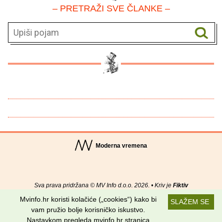
– PRETRAŽI SVE ČLANKE –
Moderna vremena
Sva prava pridržana © MV Info d.o.o. 2026. • Kriv je
Fiktiv
Mvinfo.hr koristi kolačiće („cookies“) kako bi
SLAŽEM SE
O nama
•
Pomoć
•
Uvjeti korištenja
•
RSS kanali
vam pružio bolje korisničko iskustvo.
Nastavkom pregleda mvinfo.hr stranica