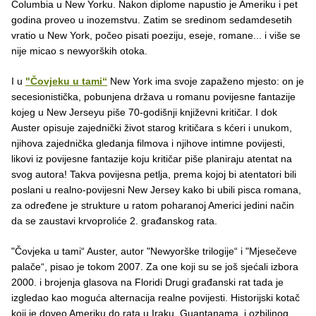
Columbia u New Yorku. Nakon diplome napustio je Ameriku i pet
godina proveo u inozemstvu. Zatim se sredinom sedamdesetih
vratio u New York, počeo pisati poeziju, eseje, romane... i više se
nije micao s newyorških otoka.
I u
"Čovjeku u tami“
New York ima svoje zapaženo mjesto: on je
secesionistička, pobunjena država u romanu povijesne fantazije
kojeg u New Jerseyu piše 70-godišnji književni kritičar. I dok
Auster opisuje zajednički život starog kritičara s kćeri i unukom,
njihova zajednička gledanja filmova i njihove intimne povijesti,
likovi iz povijesne fantazije koju kritičar piše planiraju atentat na
svog autora! Takva povijesna petlja, prema kojoj bi atentatori bili
poslani u realno-povijesni New Jersey kako bi ubili pisca romana,
za određene je strukture u ratom poharanoj Americi jedini način
da se zaustavi krvoproliće 2. građanskog rata.
"Čovjeka u tami“ Auster, autor "Newyorške trilogije“ i "Mjesečeve
palače“, pisao je tokom 2007. Za one koji su se još sjećali izbora
2000. i brojenja glasova na Floridi Drugi građanski rat tada je
izgledao kao moguća alternacija realne povijesti. Historijski kotač
koji je doveo Ameriku do rata u Iraku, Guantanama, i ozbiljnog