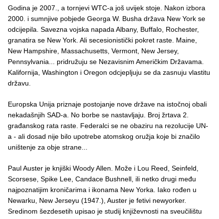
Godina je 2007., a tornjevi WTC-a još uvijek stoje. Nakon izbora
2000. i sumnjive pobjede Georga W. Busha država New York se
odcijepila. Savezna vojska napada Albany, Buffalo, Rochester,
granatira se New York. Ali secesionistički pokret raste. Maine,
New Hampshire, Massachusetts, Vermont, New Jersey,
Pennsylvania... pridružuju se Nezavisnim Američkim Državama.
Kalifornija, Washington i Oregon odcjepljuju se da zasnuju vlastitu
državu.
Europska Unija priznaje postojanje nove države na istočnoj obali
nekadašnjih SAD-a. No borbe se nastavljaju. Broj žrtava 2.
građanskog rata raste. Federalci se ne obaziru na rezolucije UN-
a - ali dosad nije bilo upotrebe atomskog oružja koje bi značilo
uništenje za obje strane...
Paul Auster je knjiški Woody Allen. Može i Lou Reed, Seinfeld,
Scorsese, Spike Lee, Candace Bushnell, ili netko drugi među
najpoznatijim kroničarima i ikonama New Yorka. Iako rođen u
Newarku, New Jerseyu (1947.), Auster je fetivi newyorker.
Sredinom šezdesetih upisao je studij književnosti na sveučilištu