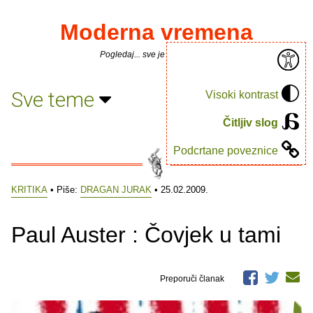
Moderna vremena
Pogledaj... sve je puno knjiga.
Sve teme
Visoki kontrast
Čitljiv slog
Podcrtane poveznice
KRITIKA
• Piše:
DRAGAN JURAK
• 25.02.2009.
Paul Auster : Čovjek u tami
Preporuči članak