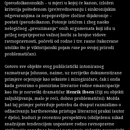
(pseudo)kanonskih – u mjeri u kojoj će kanon, izložen
kriterija pošteđenom (pre)vrednovanju i sinkronijskim
odgovaranjima za nepopravljive zločine dijakronije –
postati (pseudo)kanon. Potonje ističem i zbog naoko
nelogičnog „preuzimanja“ onih argumenata koji idu u
prilog neprijeporno važnoj borbi za brojne vidove
ravnopravnosti, počevši od rodne i tzv. rasne (takozvane
utoliko što je viktorijanski pojam
rase
po svojoj prirodi
problematičan).
Gotovo sve objekte svog publicistički intoniranog
razmatranja Johnson, naime, uz nerijetko dokumentirane
primjere ocjenjuje kao seksiste i mizoginičare, čak i onda
kada govorimo o pionirima literarne rodne emancipacije
kao što je norveški dramatičar
Henrik Ibsen
(čiji su objekti
zaljubljivanja, malo je reći, dobno problematični). Možda
baš taj primjer potvrđuje potrebu da dvaput razmislimo o
odbacivanju barthesovska pristupa literarnoj praksi (autor
≠ djelo), budući je recentnu perspektivu (obilježenu nikad
snažnijom tendencijom uspostave rodno ravnopravne