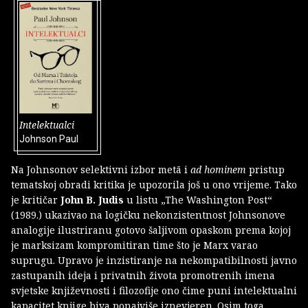
Intelektualci
Johnson Paul
Na Johnsonov selektivni izbor metā i
ad hominem
pristup
tematskoj obradi kritika je upozorila još u ono vrijeme. Tako
je kritičar
John B. Judis
u listu „The Washington Post“
(1989.) ukazivao na logičku nekonzistentnost Johnsonove
analogije ilustriranu gotovo šaljivom opaskom prema kojoj
je marksizam kompromitiran time što je Marx varao
suprugu. Upravo je inzistiranje na nekompatibilnosti javno
zastupanih ideja i privatnih života promotrenih imena
svjetske književnosti i filozofije ono čime puni intelektualni
kapacitet knjige biva ponajviše iznevjeren. Osim toga,