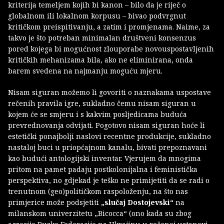
kriterija temeljem kojih bi kanon – bilo da je riječ o
globalnom ili lokalnom korpusu – bivao podvrgnut
kritičkom preispitivanju, a zatim i promjenama. Naime, za
takvo je što potreban minimalan društveni konsenzus
pored kojega bi mogućnost zlouporabe novouspostavljenih
kritičkih mehanizama bila, ako ne eliminirana, onda
barem svedena na najmanju moguću mjeru.
Nisam siguran možemo li govoriti o naznakama uspostave
rečenih pravila igre, sukladno čemu nisam siguran u
kojem će se smjeru i s kakvim posljedicama buduća
prevrednovanja odvijati. Pogotovo nisam siguran hoće li
estetički ponajbolji naslovi recentne produkcije, sukladno
nastaloj buci u priopćajnom kanalu, bivati prepoznavani
kao budući antologijski inventar. Vjerujem da mnogima
pritom na pamet padaju postkolonijalna i feministička
perspektiva, no gdjekad je teško ne primijetiti da se radi o
trenutnom (geo)političkom raspoloženju, na što nas
primjerice može podsjetiti
„slučaj Dostojevski“
na
milanskom univerzitetu „Bicocca“ (ono kada su zbog