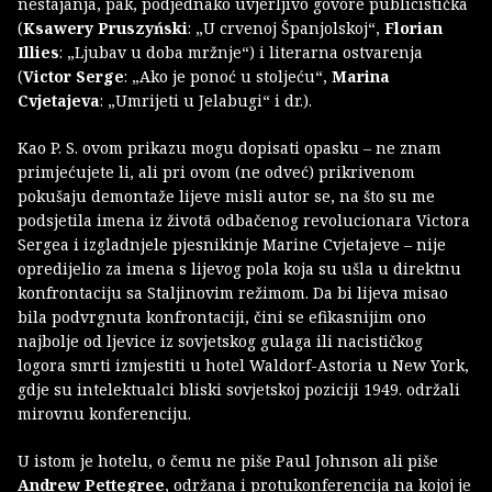
nestajanja, pak, podjednako uvjerljivo govore publicistička
(
Ksawery Pruszyński
: „U crvenoj Španjolskoj“,
Florian
Illies
: „Ljubav u doba mržnje“) i literarna ostvarenja
(
Victor Serge
: „Ako je ponoć u stoljeću“,
Marina
Cvjetajeva
: „Umrijeti u Jelabugi“ i dr.).
Kao P. S. ovom prikazu mogu dopisati opasku – ne znam
primjećujete li, ali pri ovom (ne odveć) prikrivenom
pokušaju demontaže lijeve misli autor se, na što su me
podsjetila imena iz životā odbačenog revolucionara Victora
Sergea i izgladnjele pjesnikinje Marine Cvjetajeve – nije
opredijelio za imena s lijevog pola koja su ušla u direktnu
konfrontaciju sa Staljinovim režimom. Da bi lijeva misao
bila podvrgnuta konfrontaciji, čini se efikasnijim ono
najbolje od ljevice iz sovjetskog gulaga ili nacističkog
logora smrti izmjestiti u hotel Waldorf-Astoria u New York,
gdje su intelektualci bliski sovjetskoj poziciji 1949. održali
mirovnu konferenciju.
U istom je hotelu, o čemu ne piše Paul Johnson ali piše
Andrew Pettegree
, održana i protukonferencija na kojoj je