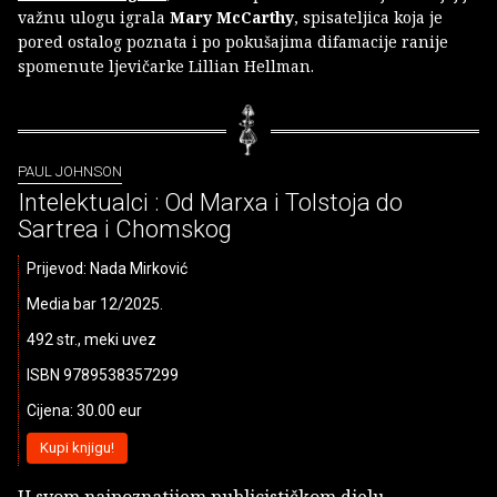
važnu ulogu igrala
Mary McCarthy
, spisateljica koja je
pored ostalog poznata i po pokušajima difamacije ranije
spomenute ljevičarke Lillian Hellman.
PAUL JOHNSON
Intelektualci : Od Marxa i Tolstoja do
Sartrea i Chomskog
Prijevod: Nada Mirković
Media bar 12/2025.
492 str., meki uvez
ISBN 9789538357299
Cijena: 30.00 eur
Kupi knjigu!