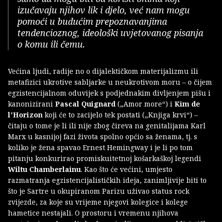
izučavaju njihov lik i djelo, već nam mogu
pomoći u budućim prepoznavanjima
tendencioznog, ideološki uvjetovanog pisanja
o komu ili čemu.
Većina ljudi, radije no o dijalektičkom materijalizmu ili
metafizici ukrotive sabljarke u neukrotivom moru – o čijem
egzistencijalnom oduvijek s podjednakim divljenjem pišu i
kanonizirani
Pascal Quignard
(„Amor more“) i
Kim de
lꞌHorizon
koji će to zacijelo tek postati („Knjiga krvi“) –
čitaju o tome je li ili nije zbog čireva na genitalijama Karl
Marx u kasnijoj fazi života spolno općio sa ženama, tj. s
koliko je žena spavao Ernest Hemingway i je li po tom
pitanju konkurirao promiskuitetnoj košarkaškoj legendi
Wiltu Chamberlainu
. Kao što će većini, umjesto
razmatranja egzistencijalističkih ideja, zanimljivije biti to
što je Sartre u okupiranom Parizu uživao status rock
zvijezde, za koje su vrijeme njegovi kolegice i kolege
hametice nestajali. O prostoru i vremenu njihova