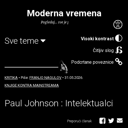
Moderna vremena
Pogledaj... sve je puno knjiga.
Sve teme
Visoki kontrast
Čitljiv slog
Podcrtane poveznice
KRITIKA
• Piše:
FRANJO NAGULOV
• 31.05.2026.
KNJIGE KONTRA MAINSTREAMA
Paul Johnson : Intelektualci
Preporuči članak