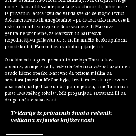
no ne i kao antiteza idejama koje su afirmirali, Johnson je
iz privatnih ladica izvukao valjda sve što se moglo izvući –
dokumentirano ili anegdotalno – pa čitaoci tako nisu ostali
uskraćeni niti za izvjesne Rousseauove ili Marxove
genitalne probleme, za Marxovu ili Sartreovu
nepodnošljivu prljavštinu, za Hellmaničin beskrupulozni
promiskuitet, Hammettovo suludo opijanje i dr.
O nekim od moguće presudnih razloga Hammettova
opijanja, primjera radi, teško da ćete naći više od usputne i
osude lišene opaske. Naravno da pritom mislim na
senatora
Josepha McCarthyja
, kreatora tzv. druge crvene
opasnosti, uslijed koje su brojni umjetnici, a među njima i
pisac „Malteškog sokola“, bili proganjani, zatvarani ili na
druge načine otkazivani.
Tričarije iz privatnih života rečenih
velikana svjetske književnosti