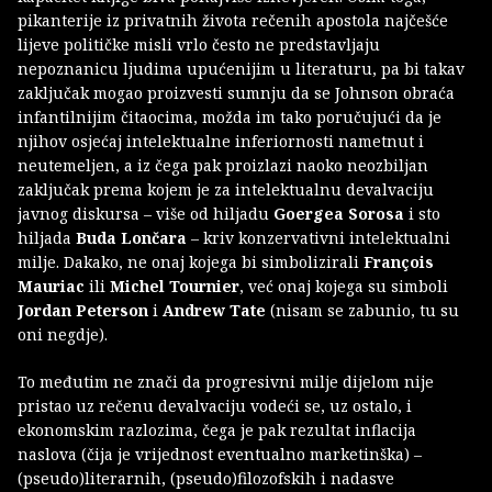
pikanterije iz privatnih života rečenih apostola najčešće
lijeve političke misli vrlo često ne predstavljaju
nepoznanicu ljudima upućenijim u literaturu, pa bi takav
zaključak mogao proizvesti sumnju da se Johnson obraća
infantilnijim čitaocima, možda im tako poručujući da je
njihov osjećaj intelektualne inferiornosti nametnut i
neutemeljen, a iz čega pak proizlazi naoko neozbiljan
zaključak prema kojem je za intelektualnu devalvaciju
javnog diskursa – više od hiljadu
Goergea Sorosa
i sto
hiljada
Buda Lončara
– kriv konzervativni intelektualni
milje. Dakako, ne onaj kojega bi simbolizirali
François
Mauriac
ili
Michel Tournier
, već onaj kojega su simboli
Jordan Peterson
i
Andrew Tate
(nisam se zabunio, tu su
oni negdje).
To međutim ne znači da progresivni milje dijelom nije
pristao uz rečenu devalvaciju vodeći se, uz ostalo, i
ekonomskim razlozima, čega je pak rezultat inflacija
naslova (čija je vrijednost eventualno marketinška) –
(pseudo)literarnih, (pseudo)filozofskih i nadasve