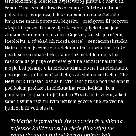
tendencioznog, ideološki uvjetovanog pisanja o komu ili
čemu. U tom smislu hrvatsko izdanje
„Intelektualaca“
pohvalna je činjenica, tek uz napomenu da je šteta što
knjiga ne sadrži popratnu bilješku – predgovor ili pogovor
– koja bi upozorila na ovdje ukazanu, gdjekad zacijelo
zlonamjernu tendencioznost. Gdjekad, kao što je rečeno,
ideološku, a gdjekad (ili možda češće) – senzacionalističku.
Naime, i o najvećim se intelektualnim autoritetima može
pisati senzacionalistički, da ne kažem tabloidno, s tom
razlikom da je prije četrdeset godina senzacionalističko
moglo biti pisanje o intelektualcima, no ne i intelektualno
pisanje: ovo publicističko djelo, svojedobno bestseler „The
New York Timesa“, danas bi vrlo lako prošlo pod reklamom
pod kojom prolaze „intelektualna remek-djela“ koja
potpisuju „najpametniji“ ljudi u Hrvatskoj i svijetu, a koji
samo i svima razumljivim jezikom govore ono što većina
ljudi želi ili voli slušati.
Tričarije iz privatnih života rečenih velikana
svjetske književnosti (i rjeđe filozofije) ne
samo da mogu biti od koristi onima koji