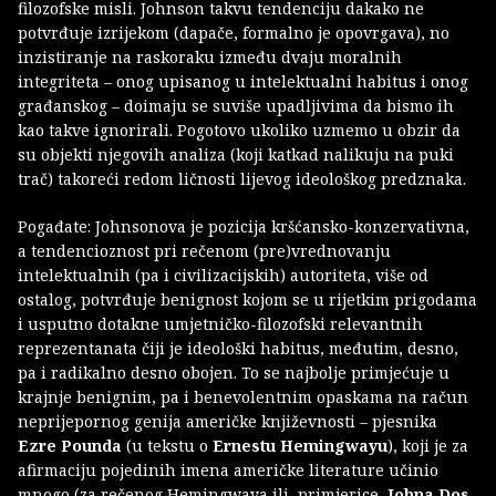
filozofske misli. Johnson takvu tendenciju dakako ne
potvrđuje izrijekom (dapače, formalno je opovrgava), no
inzistiranje na raskoraku između dvaju moralnih
integriteta – onog upisanog u intelektualni habitus i onog
građanskog – doimaju se suviše upadljivima da bismo ih
kao takve ignorirali. Pogotovo ukoliko uzmemo u obzir da
su objekti njegovih analiza (koji katkad nalikuju na puki
trač) takoreći redom ličnosti lijevog ideološkog predznaka.
Pogađate: Johnsonova je pozicija kršćansko-konzervativna,
a tendencioznost pri rečenom (pre)vrednovanju
intelektualnih (pa i civilizacijskih) autoriteta, više od
ostalog, potvrđuje benignost kojom se u rijetkim prigodama
i usputno dotakne umjetničko-filozofski relevantnih
reprezentanata čiji je ideološki habitus, međutim, desno,
pa i radikalno desno obojen. To se najbolje primjećuje u
krajnje benignim, pa i benevolentnim opaskama na račun
neprijepornog genija američke književnosti – pjesnika
Ezre Pounda
(u tekstu o
Ernestu Hemingwayu
), koji je za
afirmaciju pojedinih imena američke literature učinio
mnogo (za rečenog Hemingwaya ili, primjerice,
Johna Dos