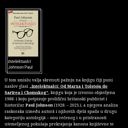
Intelektualci
Johnson Paul
U tom smislu valja skrenuti pažnju na knjigu čiji puni
naslov glasi
„Intelektualci: Od Marxa i Tolstoja do
Sartrea i Chomskog“
, knjigu koja je izvorno objavljena
1988. i koju potpisuje prolifični britanski publicist i
historičar
Paul Johnson
(1928. – 2023.), a njegova analiza
raskoraka između autorā i njihovih djelā spada u drugu
kategoriju antologijā – onu rečenog i u pristranosti
utemeljenog pokušaja prekrajanja kanona književne te