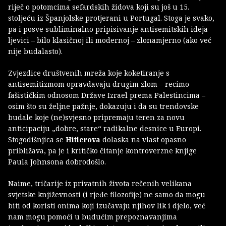
riječ o potomcima sefardskih židova koji su još u 15.
stoljeću iz Španjolske protjerani u Portugal. Stoga je svako,
pa i posve subliminalno pripisivanje antisemitskih ideja
ljevici – bilo klasičnoj ili modernoj – zlonamjerno (ako već
nije budalasto).
Zvjezdice društvenih mreža koje koketiranje s
antisemitizmom opravdavaju drugim zlom – recimo
fašističkim odnosom Države Izrael prema Palestincima –
osim što su željne pažnje, dokazuju i da su trendovske
budale koje (ne)svjesno pripremaju teren za novu
anticipaciju „dobre, stare“ radikalne desnice u Europi.
Stogodišnjica se
Hitlerova
dolaska na vlast opasno
približava, pa je i kritičko čitanje kontroverzne knjige
Paula Johnsona dobrodošlo.
Naime, tričarije iz privatnih života rečenih velikana
svjetske književnosti (i rjeđe filozofije) ne samo da mogu
biti od koristi onima koji izučavaju njihov lik i djelo, već
nam mogu pomoći u budućim prepoznavanjima