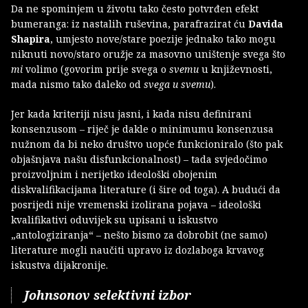
Da ne spominjem u životu tako često potvrđen efekt
bumeranga: iz nastalih ruševina, parafrazirat ću
Davida
Shapira
, umjesto nove/stare poezije jednako tako mogu
niknuti novo/staro oružje za masovno uništenje svega što
mi
volimo (govorim prije svega o
svemu
u književnosti,
mada nismo tako daleko od
svega u svemu
).
Jer kada kriteriji nisu jasni, i kada nisu definirani
konsenzusom – riječ je dakle o minimumu konsenzusa
nužnom da bi neko društvo uopće funkcioniralo (što pak
objašnjava našu disfunkcionalnost) – tada svjedočimo
proizvoljnim i nerijetko ideološki obojenim
diskvalifikacijama literature (i šire od toga). A budući da
posrijedi nije vremenski izolirana pojava – ideološki
kvalifikativi oduvijek su upisani u iskustvo
„antologiziranja“ – nešto bismo za dobrobit (ne samo)
literature mogli naučiti upravo iz dozlaboga krvavog
iskustva dijakronije.
Johnsonov selektivni izbor