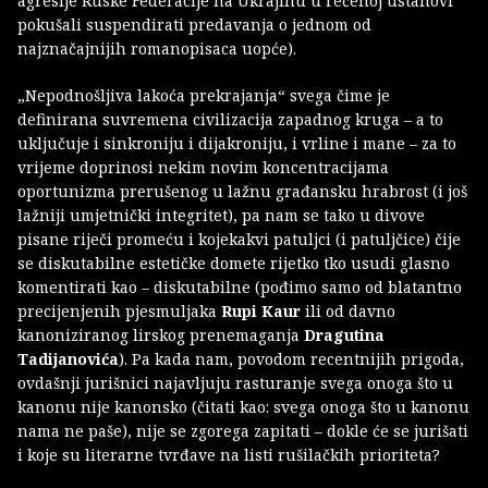
agresije Ruske Federacije na Ukrajinu u rečenoj ustanovi
pokušali suspendirati predavanja o jednom od
najznačajnijih romanopisaca uopće).
„Nepodnošljiva lakoća prekrajanja“ svega čime je
definirana suvremena civilizacija zapadnog kruga – a to
uključuje i sinkroniju i dijakroniju, i vrline i mane – za to
vrijeme doprinosi nekim novim koncentracijama
oportunizma prerušenog u lažnu građansku hrabrost (i još
lažniji umjetnički integritet), pa nam se tako u divove
pisane riječi promeću i kojekakvi patuljci (i patuljčice) čije
se diskutabilne estetičke domete rijetko tko usudi glasno
komentirati kao – diskutabilne (pođimo samo od blatantno
precijenjenih pjesmuljaka
Rupi Kaur
ili od davno
kanoniziranog lirskog prenemaganja
Dragutina
Tadijanovića
). Pa kada nam, povodom recentnijih prigoda,
ovdašnji jurišnici najavljuju rasturanje svega onoga što u
kanonu nije kanonsko (čitati kao: svega onoga što u kanonu
nama ne paše), nije se zgorega zapitati – dokle će se jurišati
i koje su literarne tvrđave na listi rušilačkih prioriteta?