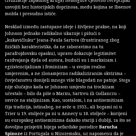
civilizacije zapadnog kruga) nemoguće cjelovito recepcijski
usvojiti bez historijskih doprinosa, među kojima se Ibsenov
možda i presudno ističe.
Nesklad između zastupane ideje i življene prakse, na koji
Johnson jednako radikalno ukazuje i pišući o
„kukavičluku“ Jeana-Paula Sartrea (frustriranog zbog
fizičkih karakteristika, da ne zaboravimo na tu
parafrojdovsku opasku), upravo dokazuje legitimitet
razdvajanja djela od autora, budući su i marksizam i
egzistencijalizam i feminizam – u svojim realno
umjerenim, a ne zlonamjerno radikaliziranim okvirima –
čovječanstvu donijeli mnogo više blagodati no patnje. Stoga
nije slučajno kada se Johnson umjesto na trockizam
učestalo – bilo da piše o Marxu, Sartreu ili Gollanczu –
osvrće na staljinizam. Kao, uostalom, i na antisemitizam
čija tradicija, istinabog, ne seže u 1933., ali bogami ni u
Trier u 19. stoljeće pa ni u Annecy u 18. stoljeće – korijeni
su europskog antisemitizma dakako stariji i dublji, za što se
dovoljno prisjetiti bijega sefardske porodice
Barucha
Spinoze
iz Portugala u Nizozemsku, uz napomenu da je