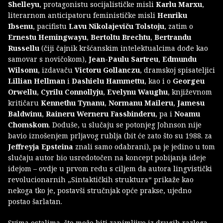
Shelleyu
, protagonistu socijalističke misli
Karlu Marxu
,
literarnom anticipatoru feminističke misli
Henriku
Ibsenu
, pacifistu
Lavu Nikolajeviču Tolstoju
, zatim o
Ernestu Hemingwayu
,
Bertoltu Brechtu
,
Bertrandu
Russellu
(čiji čajnik kršćanskim intelektualcima dođe kao
samovar s novičokom),
Jean-Paulu Sartreu
,
Edmundu
Wilsonu
, izdavaču
Victoru Gollanczu
, dramskoj spisateljici
Lillian Hellman
i
Dashielu Hammettu
, kao i o
Georgeu
Orwellu
,
Cyrilu Connollyju
,
Evelynu Waughu
, književnom
kritičaru
Kennethu Tynanu
,
Normanu Maileru
,
Jamesu
Baldwinu
,
Raineru Werneru Fassbinderu
, pa i
Noamu
Chomskom
. Doduše, u slučaju se potonjeg Johnson nije
bavio iznošenjem prljavog rublja (bit će zato što su 1988. za
Jeffreyja Epsteina
znali samo odabrani), pa je jedino u tom
slučaju autor bio usredotočen na koncept pobijanja ideje
idejom – ovdje u prvom redu s ciljem da autora lingvistički
revolucionarnih „Sintaktičkih struktura“ prikaže kao
nekoga tko je, postavši stručnjak opće prakse, ujedno
postao šarlatan.
Svima ostalima, što može biti zanimljivo iz drugih razloga