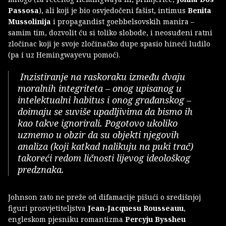
Passosa
), ali koji je bio osvjedočeni fašist, intimus
Benita
Mussolinija
i propagandist goebbelsovskih manira –
samim tim, dozvolit ću si toliko slobode, i neosuđeni ratni
zločinac koji je svoje zločinačko dupe spasio hineći ludilo
(pa i uz Hemingwayevu pomoć).
Inzistiranje na raskoraku između dvaju
moralnih integriteta – onog upisanog u
intelektualni habitus i onog građanskog –
doimaju se suviše upadljivima da bismo ih
kao takve ignorirali. Pogotovo ukoliko
uzmemo u obzir da su objekti njegovih
analiza (koji katkad nalikuju na puki trač)
takoreći redom ličnosti lijevog ideološkog
predznaka.
Johnson zato ne preže od difamacije pišući o središnjoj
figuri prosvjetiteljstva
Jean-Jacquesu Rousseauu
,
engleskom pjesniku romantizma
Percyju Byssheu