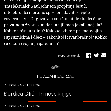
U svom najpoznatijem publicističkom djelu
'Intelektualci' Paul Johnson propituje jesu li
intelektualci moralno sposobni davati savjete
čovječanstvu. Odgovara li ono što intelektualci čine u
privatnom životu standardu njihovih javnih načela?
Koliko poštuju istinu? Kako se odnose prema svojim
supružnicima i djeci – zakonitoj i izvanbračnoj? Koliko
su odani svojim prijateljima?
Preporuči članak
– POVEZANI SADRŽAJ –
PREPORUKA
• 01.08.2026.
Đurđica Čilić : Tri nove knjige
PREPORUKA
• 31.07.2026.