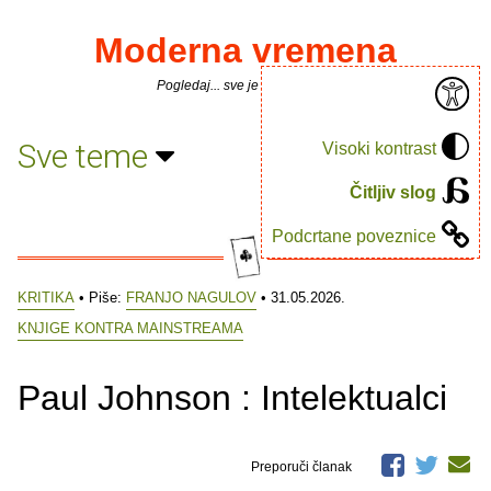
Moderna vremena
Pogledaj... sve je puno knjiga.
Sve teme
Visoki kontrast
Čitljiv slog
Podcrtane poveznice
KRITIKA
• Piše:
FRANJO NAGULOV
• 31.05.2026.
KNJIGE KONTRA MAINSTREAMA
Paul Johnson : Intelektualci
Preporuči članak