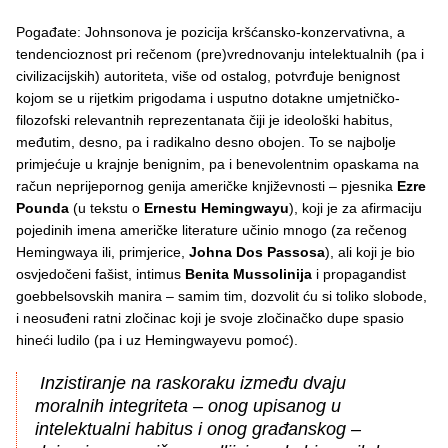
Pogađate: Johnsonova je pozicija kršćansko-konzervativna, a
tendencioznost pri rečenom (pre)vrednovanju intelektualnih (pa i
civilizacijskih) autoriteta, više od ostalog, potvrđuje benignost
kojom se u rijetkim prigodama i usputno dotakne umjetničko-
filozofski relevantnih reprezentanata čiji je ideološki habitus,
međutim, desno, pa i radikalno desno obojen. To se najbolje
primjećuje u krajnje benignim, pa i benevolentnim opaskama na
račun neprijepornog genija američke književnosti – pjesnika
Ezre
Pounda
(u tekstu o
Ernestu Hemingwayu
), koji je za afirmaciju
pojedinih imena američke literature učinio mnogo (za rečenog
Hemingwaya ili, primjerice,
Johna Dos Passosa
), ali koji je bio
osvjedočeni fašist, intimus
Benita Mussolinija
i propagandist
goebbelsovskih manira – samim tim, dozvolit ću si toliko slobode,
i neosuđeni ratni zločinac koji je svoje zločinačko dupe spasio
hineći ludilo (pa i uz Hemingwayevu pomoć).
Inzistiranje na raskoraku između dvaju
moralnih integriteta – onog upisanog u
intelektualni habitus i onog građanskog –