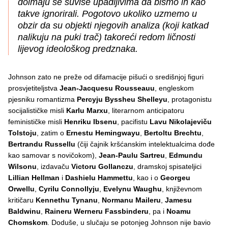
doimaju se suviše upadljivima da bismo ih kao
takve ignorirali. Pogotovo ukoliko uzmemo u
obzir da su objekti njegovih analiza (koji katkad
nalikuju na puki trač) takoreći redom ličnosti
lijevog ideološkog predznaka.
Johnson zato ne preže od difamacije pišući o središnjoj figuri
prosvjetiteljstva
Jean-Jacquesu Rousseauu
, engleskom
pjesniku romantizma
Percyju Byssheu Shelleyu
, protagonistu
socijalističke misli
Karlu Marxu
, literarnom anticipatoru
feminističke misli
Henriku Ibsenu
, pacifistu
Lavu Nikolajeviču
Tolstoju
, zatim o
Ernestu Hemingwayu
,
Bertoltu Brechtu
,
Bertrandu Russellu
(čiji čajnik kršćanskim intelektualcima dođe
kao samovar s novičokom),
Jean-Paulu Sartreu
,
Edmundu
Wilsonu
, izdavaču
Victoru Gollanczu
, dramskoj spisateljici
Lillian Hellman
i
Dashielu Hammettu
, kao i o
Georgeu
Orwellu
,
Cyrilu Connollyju
,
Evelynu Waughu
, književnom
kritičaru
Kennethu Tynanu
,
Normanu Maileru
,
Jamesu
Baldwinu
,
Raineru Werneru Fassbinderu
, pa i
Noamu
Chomskom
. Doduše, u slučaju se potonjeg Johnson nije bavio