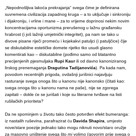
„Nepodnošljiva lakoća prekrajanja“ svega čime je definirana
suvremena civilizacija zapadnog kruga – a to uključuje i sinkroniju
i dijakroniju, i vrline i mane – za to vrijeme doprinosi nekim novim
koncentracijama oportunizma prerušenog u lažnu građansku
hrabrost (i još lažniji umjetnički integritet), pa nam se tako u
divove pisane riječi promeću i kojekakvi patuljci (i patuljčice) čije
se diskutabilne estetičke domete rijetko tko usudi glasno
komentirati kao – diskutabilne (pođimo samo od blatantno
precijenjenih pjesmuljaka
Rupi Kaur
ili od davno kanoniziranog
lirskog prenemaganja
Dragutina Tadijanovića
). Pa kada nam,
povodom recentnijih prigoda, ovdašnji jurišnici najavljuju
rasturanje svega onoga što u kanonu nije kanonsko (čitati kao:
svega onoga što u kanonu nama ne paše), nije se zgorega
zapitati – dokle će se jurišati i koje su literarne tvrđave na listi
rušilačkih prioriteta?
Da ne spominjem u životu tako često potvrđen efekt bumeranga:
iz nastalih ruševina, parafrazirat ću
Davida Shapira
, umjesto
nove/stare poezije jednako tako mogu niknuti novo/staro oružje
za masovno uništenje svega što
mi
volimo (govorim prije svega o