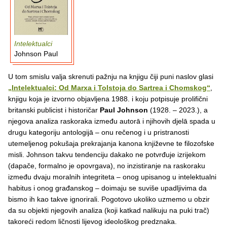
Intelektualci
Johnson Paul
U tom smislu valja skrenuti pažnju na knjigu čiji puni naslov glasi
„Intelektualci: Od Marxa i Tolstoja do Sartrea i Chomskog“
,
knjigu koja je izvorno objavljena 1988. i koju potpisuje prolifični
britanski publicist i historičar
Paul Johnson
(1928. – 2023.), a
njegova analiza raskoraka između autorā i njihovih djelā spada u
drugu kategoriju antologijā – onu rečenog i u pristranosti
utemeljenog pokušaja prekrajanja kanona književne te filozofske
misli. Johnson takvu tendenciju dakako ne potvrđuje izrijekom
(dapače, formalno je opovrgava), no inzistiranje na raskoraku
između dvaju moralnih integriteta – onog upisanog u intelektualni
habitus i onog građanskog – doimaju se suviše upadljivima da
bismo ih kao takve ignorirali. Pogotovo ukoliko uzmemo u obzir
da su objekti njegovih analiza (koji katkad nalikuju na puki trač)
takoreći redom ličnosti lijevog ideološkog predznaka.