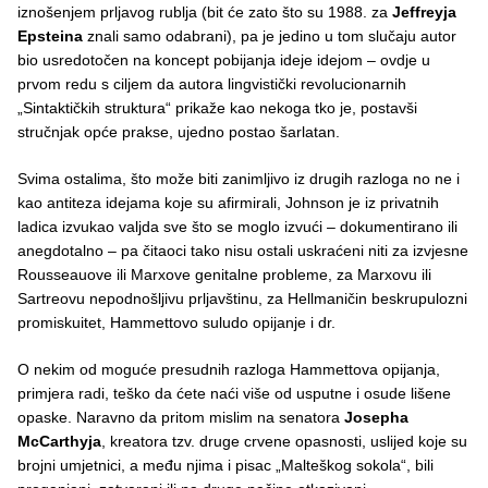
iznošenjem prljavog rublja (bit će zato što su 1988. za
Jeffreyja
Epsteina
znali samo odabrani), pa je jedino u tom slučaju autor
bio usredotočen na koncept pobijanja ideje idejom – ovdje u
prvom redu s ciljem da autora lingvistički revolucionarnih
„Sintaktičkih struktura“ prikaže kao nekoga tko je, postavši
stručnjak opće prakse, ujedno postao šarlatan.
Svima ostalima, što može biti zanimljivo iz drugih razloga no ne i
kao antiteza idejama koje su afirmirali, Johnson je iz privatnih
ladica izvukao valjda sve što se moglo izvući – dokumentirano ili
anegdotalno – pa čitaoci tako nisu ostali uskraćeni niti za izvjesne
Rousseauove ili Marxove genitalne probleme, za Marxovu ili
Sartreovu nepodnošljivu prljavštinu, za Hellmaničin beskrupulozni
promiskuitet, Hammettovo suludo opijanje i dr.
O nekim od moguće presudnih razloga Hammettova opijanja,
primjera radi, teško da ćete naći više od usputne i osude lišene
opaske. Naravno da pritom mislim na senatora
Josepha
McCarthyja
, kreatora tzv. druge crvene opasnosti, uslijed koje su
brojni umjetnici, a među njima i pisac „Malteškog sokola“, bili