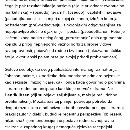
čega je pak rezultat inflacija naslova (čija je vrijednost eventualno
marketinška) – (pseudo)literarnih, (pseudo)filozofskih i nadasve
(pseudo)kanonskih – u mjeri u kojoj će kanon, izložen kriterija
pošteđenom (pre)vrednovanju i sinkronijskim odgovaranjima za
nepopravljive zločine dijakronije – postati (pseudo)kanon. Potonje
ističem i zbog naoko nelogičnog „preuzimanja“ onih argumenata
koji idu u prilog neprijeporno važnoj borbi za brojne vidove
ravnopravnosti, počevši od rodne i tzv. rasne (takozvane utoliko
što je viktorijanski pojam
rase
po svojoj prirodi problematičan).
Gotovo sve objekte svog publicistički intoniranog razmatranja
Johnson, naime, uz nerijetko dokumentirane primjere ocjenjuje
kao seksiste i mizoginičare, čak i onda kada govorimo o pionirima
literarne rodne emancipacije kao što je norveški dramatičar
Henrik Ibsen
(čiji su objekti zaljubljivanja, malo je reći, dobno
problematični). Možda baš taj primjer potvrđuje potrebu da
dvaput razmislimo o odbacivanju barthesovska pristupa literarnoj
praksi (autor ≠ djelo), budući je recentnu perspektivu (obilježenu
nikad snažnijom tendencijom uspostave rodno ravnopravne
civilizacije zapadnog kruga) nemoguće cjelovito recepcijski