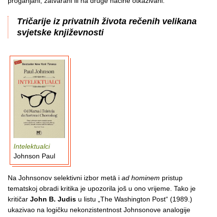
proganjani, zatvarani ili na druge načine otkazivani.
Tričarije iz privatnih života rečenih velikana
svjetske književnosti
Intelektualci
Johnson Paul
Na Johnsonov selektivni izbor metā i
ad hominem
pristup
tematskoj obradi kritika je upozorila još u ono vrijeme. Tako je
kritičar
John B. Judis
u listu „The Washington Post“ (1989.)
ukazivao na logičku nekonzistentnost Johnsonove analogije