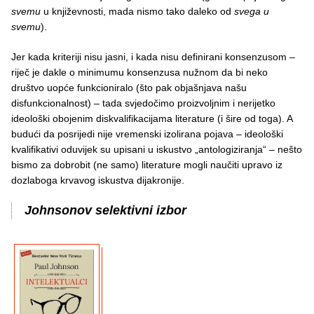
svemu
u književnosti, mada nismo tako daleko od
svega u
svemu
).
Jer kada kriteriji nisu jasni, i kada nisu definirani konsenzusom –
riječ je dakle o minimumu konsenzusa nužnom da bi neko
društvo uopće funkcioniralo (što pak objašnjava našu
disfunkcionalnost) – tada svjedočimo proizvoljnim i nerijetko
ideološki obojenim diskvalifikacijama literature (i šire od toga). A
budući da posrijedi nije vremenski izolirana pojava – ideološki
kvalifikativi oduvijek su upisani u iskustvo „antologiziranja“ – nešto
bismo za dobrobit (ne samo) literature mogli naučiti upravo iz
dozlaboga krvavog iskustva dijakronije.
Johnsonov selektivni izbor