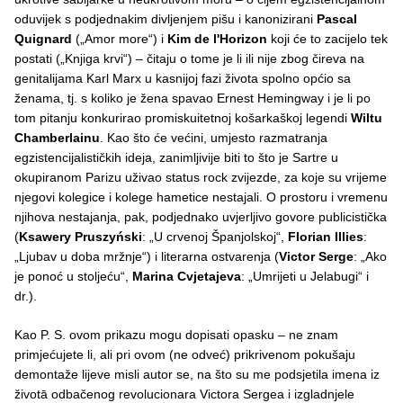
oduvijek s podjednakim divljenjem pišu i kanonizirani
Pascal
Quignard
(„Amor more“) i
Kim de lꞌHorizon
koji će to zacijelo tek
postati („Knjiga krvi“) – čitaju o tome je li ili nije zbog čireva na
genitalijama Karl Marx u kasnijoj fazi života spolno općio sa
ženama, tj. s koliko je žena spavao Ernest Hemingway i je li po
tom pitanju konkurirao promiskuitetnoj košarkaškoj legendi
Wiltu
Chamberlainu
. Kao što će većini, umjesto razmatranja
egzistencijalističkih ideja, zanimljivije biti to što je Sartre u
okupiranom Parizu uživao status rock zvijezde, za koje su vrijeme
njegovi kolegice i kolege hametice nestajali. O prostoru i vremenu
njihova nestajanja, pak, podjednako uvjerljivo govore publicistička
(
Ksawery Pruszyński
: „U crvenoj Španjolskoj“,
Florian Illies
:
„Ljubav u doba mržnje“) i literarna ostvarenja (
Victor Serge
: „Ako
je ponoć u stoljeću“,
Marina Cvjetajeva
: „Umrijeti u Jelabugi“ i
dr.).
Kao P. S. ovom prikazu mogu dopisati opasku – ne znam
primjećujete li, ali pri ovom (ne odveć) prikrivenom pokušaju
demontaže lijeve misli autor se, na što su me podsjetila imena iz
životā odbačenog revolucionara Victora Sergea i izgladnjele