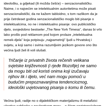
ideološku, a gdjekad (ili možda češće) – senzacionalističku.
Naime, i o najvećim se intelektualnim autoritetima može pisati
senzacionalistički, da ne kažem tabloidno, s tom razlikom da je
prije četrdeset godina senzacionalističko moglo biti pisanje o
intelektualcima, no ne i intelektualno pisanje: ovo publicističko
djelo, svojedobno bestseler „The New York Timesa“, danas bi vrlo
lako prošlo pod reklamom pod kojom prolaze „intelektualna
remek-djela“ koja potpisuju „najpametniji“ ljudi u Hrvatskoj i
svijetu, a koji samo i svima razumljivim jezikom govore ono što
većina ljudi želi ili voli slušati.
Tričarije iz privatnih života rečenih velikana
svjetske književnosti (i rjeđe filozofije) ne samo
da mogu biti od koristi onima koji izučavaju
njihov lik i djelo, već nam mogu pomoći u
budućim prepoznavanjima tendencioznog,
ideološki uvjetovanog pisanja o komu ili čemu.
Većina ljudi, radije no o dijalektičkom materijalizmu ili metafizici
ukrotive sabljarke u neukrotivom moru – o čijem egzistencijalnom