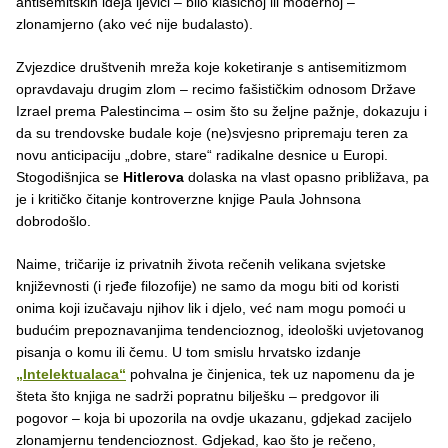
antisemitskih ideja ljevici – bilo klasičnoj ili modernoj –
zlonamjerno (ako već nije budalasto).
Zvjezdice društvenih mreža koje koketiranje s antisemitizmom
opravdavaju drugim zlom – recimo fašističkim odnosom Države
Izrael prema Palestincima – osim što su željne pažnje, dokazuju i
da su trendovske budale koje (ne)svjesno pripremaju teren za
novu anticipaciju „dobre, stare“ radikalne desnice u Europi.
Stogodišnjica se
Hitlerova
dolaska na vlast opasno približava, pa
je i kritičko čitanje kontroverzne knjige Paula Johnsona
dobrodošlo.
Naime, tričarije iz privatnih života rečenih velikana svjetske
književnosti (i rjeđe filozofije) ne samo da mogu biti od koristi
onima koji izučavaju njihov lik i djelo, već nam mogu pomoći u
budućim prepoznavanjima tendencioznog, ideološki uvjetovanog
pisanja o komu ili čemu. U tom smislu hrvatsko izdanje
„Intelektualaca“
pohvalna je činjenica, tek uz napomenu da je
šteta što knjiga ne sadrži popratnu bilješku – predgovor ili
pogovor – koja bi upozorila na ovdje ukazanu, gdjekad zacijelo
zlonamjernu tendencioznost. Gdjekad, kao što je rečeno,