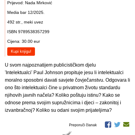
Prijevod: Nada Mirković
Media bar 12/2025.
492 str., meki uvez
ISBN 9789538357299
Cijena: 30.00 eur
Kupi knjigu!
U svom najpoznatijem publicističkom djelu
'Intelektualci' Paul Johnson propituje jesu li intelektualci
moralno sposobni davati savjete čovječanstvu. Odgovara li
ono što intelektualci čine u privatnom životu standardu
njihovih javnih načela? Koliko poštuju istinu? Kako se
odnose prema svojim supružnicima i djeci – zakonitoj i
izvanbračnoj? Koliko su odani svojim prijateljima?
Preporuči članak