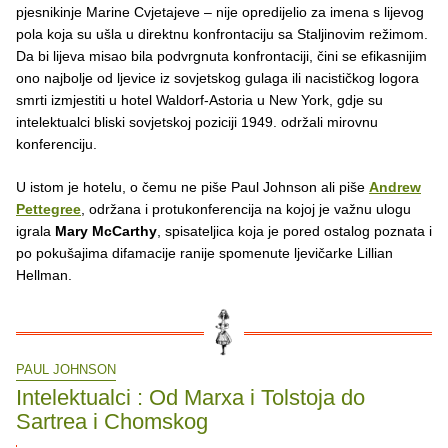
pjesnikinje Marine Cvjetajeve – nije opredijelio za imena s lijevog
pola koja su ušla u direktnu konfrontaciju sa Staljinovim režimom.
Da bi lijeva misao bila podvrgnuta konfrontaciji, čini se efikasnijim
ono najbolje od ljevice iz sovjetskog gulaga ili nacističkog logora
smrti izmjestiti u hotel Waldorf-Astoria u New York, gdje su
intelektualci bliski sovjetskoj poziciji 1949. održali mirovnu
konferenciju.
U istom je hotelu, o čemu ne piše Paul Johnson ali piše
Andrew
Pettegree
, održana i protukonferencija na kojoj je važnu ulogu
igrala
Mary McCarthy
, spisateljica koja je pored ostalog poznata i
po pokušajima difamacije ranije spomenute ljevičarke Lillian
Hellman.
PAUL JOHNSON
Intelektualci : Od Marxa i Tolstoja do
Sartrea i Chomskog