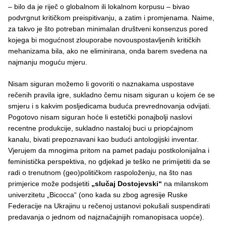
– bilo da je riječ o globalnom ili lokalnom korpusu – bivao
podvrgnut kritičkom preispitivanju, a zatim i promjenama. Naime,
za takvo je što potreban minimalan društveni konsenzus pored
kojega bi mogućnost zlouporabe novouspostavljenih kritičkih
mehanizama bila, ako ne eliminirana, onda barem svedena na
najmanju moguću mjeru.
Nisam siguran možemo li govoriti o naznakama uspostave
rečenih pravila igre, sukladno čemu nisam siguran u kojem će se
smjeru i s kakvim posljedicama buduća prevrednovanja odvijati.
Pogotovo nisam siguran hoće li estetički ponajbolji naslovi
recentne produkcije, sukladno nastaloj buci u priopćajnom
kanalu, bivati prepoznavani kao budući antologijski inventar.
Vjerujem da mnogima pritom na pamet padaju postkolonijalna i
feministička perspektiva, no gdjekad je teško ne primijetiti da se
radi o trenutnom (geo)političkom raspoloženju, na što nas
primjerice može podsjetiti
„slučaj Dostojevski“
na milanskom
univerzitetu „Bicocca“ (ono kada su zbog agresije Ruske
Federacije na Ukrajinu u rečenoj ustanovi pokušali suspendirati
predavanja o jednom od najznačajnijih romanopisaca uopće).