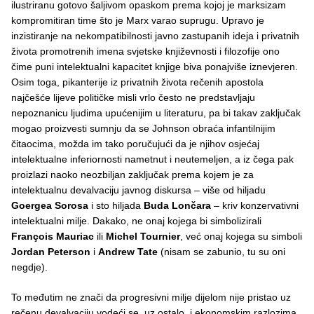
ilustriranu gotovo šaljivom opaskom prema kojoj je marksizam
kompromitiran time što je Marx varao suprugu. Upravo je
inzistiranje na nekompatibilnosti javno zastupanih ideja i privatnih
života promotrenih imena svjetske književnosti i filozofije ono
čime puni intelektualni kapacitet knjige biva ponajviše iznevjeren.
Osim toga, pikanterije iz privatnih života rečenih apostola
najčešće lijeve političke misli vrlo često ne predstavljaju
nepoznanicu ljudima upućenijim u literaturu, pa bi takav zaključak
mogao proizvesti sumnju da se Johnson obraća infantilnijim
čitaocima, možda im tako poručujući da je njihov osjećaj
intelektualne inferiornosti nametnut i neutemeljen, a iz čega pak
proizlazi naoko neozbiljan zaključak prema kojem je za
intelektualnu devalvaciju javnog diskursa – više od hiljadu
Goergea Sorosa
i sto hiljada
Buda Lončara
– kriv konzervativni
intelektualni milje. Dakako, ne onaj kojega bi simbolizirali
François Mauriac
ili
Michel Tournier
, već onaj kojega su simboli
Jordan Peterson
i
Andrew Tate
(nisam se zabunio, tu su oni
negdje).
To međutim ne znači da progresivni milje dijelom nije pristao uz
rečenu devalvaciju vodeći se, uz ostalo, i ekonomskim razlozima,