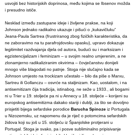
usvojiti bez historijskih doprinosa, među kojima se Ibsenov možda
i presudno ističe.
Nesklad između zastupane ideje i življene prakse, na koji
Johnson jednako radikalno ukazuje i pišući o „kukavičluku“
Jeana-Paula Sartrea (frustriranog zbog fizičkih karakteristika, da
ne zaboravimo na tu parafrojdovsku opasku), upravo dokazuje
legitimitet razdvajanja djela od autora, budući su i marksizam i
egzistencijalizam i feminizam – u svojim realno umjerenim, a ne
zlonamjerno radikaliziranim okvirima – čovječanstvu donijeli
mnogo više blagodati no patnje. Stoga nije slučajno kada se
Johnson umjesto na trockizam učestalo – bilo da piše o Marxu,
Sartreu ili Gollanczu – osvrće na staljinizam. Kao, uostalom, i na
antisemitizam čija tradicija, istinabog, ne seže u 1933., ali bogami
ni u Trier u 19. stoljeće pa ni u Annecy u 18. stoljeće – korijeni su
europskog antisemitizma dakako stariji i dublji, za što se dovoljno
prisjetiti bijega sefardske porodice
Barucha Spinoze
iz Portugala
u Nizozemsku, uz napomenu da je riječ o potomcima sefardskih
židova koji su još u 15. stoljeću iz Španjolske protjerani u
Portugal. Stoga je svako, pa i posve subliminalno pripisivanje