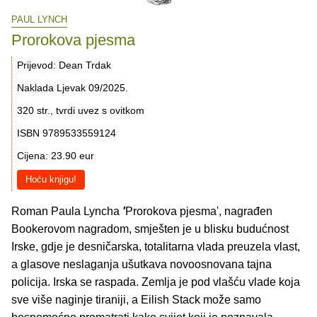
PAUL LYNCH
Prorokova pjesma
Prijevod: Dean Trdak
Naklada Ljevak 09/2025.
320 str., tvrdi uvez s ovitkom
ISBN 9789533559124
Cijena: 23.90 eur
Hoću knjigu!
Roman Paula Lyncha
'
Prorokova pjesma', nagrađen
Bookerovom nagradom, smješten je u blisku budućnost
Irske, gdje je desničarska, totalitarna vlada preuzela vlast,
a glasove neslaganja ušutkava novoosnovana tajna
policija. Irska se raspada. Zemlja je pod vlašću vlade koja
sve više naginje tiraniji, a Eilish Stack može samo