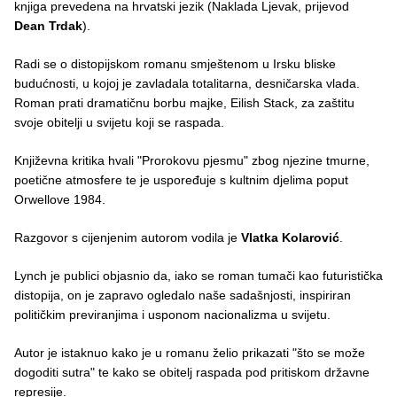
knjiga prevedena na hrvatski jezik (Naklada Ljevak, prijevod
Dean Trdak
).
Radi se o distopijskom romanu smještenom u Irsku bliske
budućnosti, u kojoj je zavladala totalitarna, desničarska vlada.
Roman prati dramatičnu borbu majke, Eilish Stack, za zaštitu
svoje obitelji u svijetu koji se raspada.
Književna kritika hvali "Prorokovu pjesmu" zbog njezine tmurne,
poetične atmosfere te je uspoređuje s kultnim djelima poput
Orwellove 1984.
Razgovor s cijenjenim autorom vodila je
Vlatka Kolarović
.
Lynch je publici objasnio da, iako se roman tumači kao futuristička
distopija, on je zapravo ogledalo naše sadašnjosti, inspiriran
političkim previranjima i usponom nacionalizma u svijetu.
Autor je istaknuo kako je u romanu želio prikazati "što se može
dogoditi sutra" te kako se obitelj raspada pod pritiskom državne
represije.