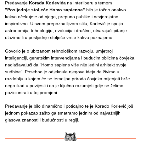
Predavanje
Korada Korlevića
na Interliberu s temom
"Posljednje stoljeće Homo sapiensa"
bilo je točno onakvo
kakvo očekujete od njega, prepuno publike i nevjerojatno
inspirativno. U svom prepoznatljivom stilu, Korlević je spojio
astronomiju, tehnologiju, evoluciju i društvo, otvarajući pitanje
ulazimo li u posljednje stoljeće vrste kakvu poznajemo.
Govorio je o ubrzanom tehnološkom razvoju, umjetnoj
inteligenciji, genetskim intervencijama i budućim oblicima čovjeka,
naglašavajući da "Homo sapiens više nije jedini arhitekt svoje
sudbine". Posebno je odjeknula njegova ideja da živimo u
razdoblju u kojem će se temeljna priroda čovjeka mijenjati brže
nego ikad u povijesti i da je ključno razumjeti gdje se želimo
pozicionirati u toj promjeni.
Predavanje je bilo dinamično i poticajno te je Korado Korlević još
jednom pokazao zašto ga smatramo jednim od najvažnijih
glasova znanosti i budućnosti u regiji.