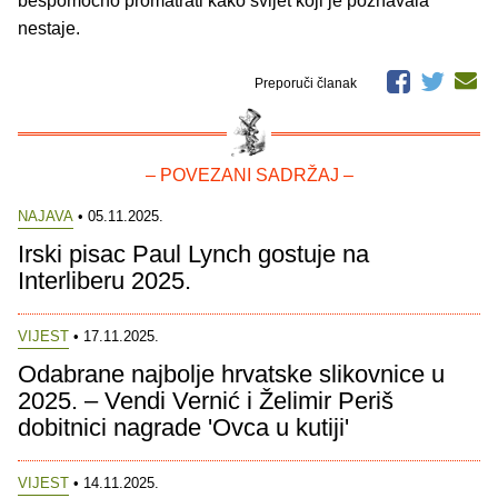
bespomoćno promatrati kako svijet koji je poznavala
nestaje.
Preporuči članak
– POVEZANI SADRŽAJ –
NAJAVA
• 05.11.2025.
Irski pisac Paul Lynch gostuje na
Interliberu 2025.
VIJEST
• 17.11.2025.
Odabrane najbolje hrvatske slikovnice u
2025. – Vendi Vernić i Želimir Periš
dobitnici nagrade 'Ovca u kutiji'
VIJEST
• 14.11.2025.