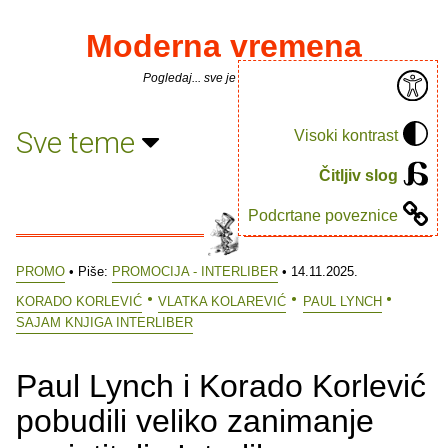
Moderna vremena
Pogledaj... sve je puno knjiga.
Sve teme
Visoki kontrast
Čitljiv slog
Podcrtane poveznice
PROMO
• Piše:
PROMOCIJA - INTERLIBER
• 14.11.2025.
KORADO KORLEVIĆ
VLATKA KOLAREVIĆ
PAUL LYNCH
SAJAM KNJIGA INTERLIBER
Paul Lynch i Korado Korlević
pobudili veliko zanimanje