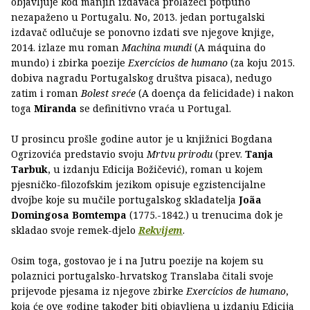
objavljuje kod manjih izdavača prolazeći potpuno
nezapaženo u Portugalu. No, 2013. jedan portugalski
izdavač odlučuje se ponovno izdati sve njegove knjige,
2014. izlaze mu roman
Machina mundi
(A máquina do
mundo) i zbirka poezije
Exercícios de humano
(za koju 2015.
dobiva nagradu Portugalskog društva pisaca), nedugo
zatim i roman
Bolest sreće
(A doença da felicidade) i nakon
toga
Miranda
se definitivno vraća u Portugal.
U prosincu prošle godine autor je u knjižnici Bogdana
Ogrizovića predstavio svoju
Mrtvu prirodu
(prev.
Tanja
Tarbuk
, u izdanju Edicija Božičević), roman u kojem
pjesničko-filozofskim jezikom opisuje egzistencijalne
dvojbe koje su mučile portugalskog skladatelja
Joãa
Domingosa Bomtempa
(1775.-1842.) u trenucima dok je
skladao svoje remek-djelo
Rekvijem
.
Osim toga, gostovao je i na Jutru poezije na kojem su
polaznici portugalsko-hrvatskog Translaba čitali svoje
prijevode pjesama iz njegove zbirke
Exercícios de humano
,
koja će ove godine također biti objavljena u izdanju Edicija