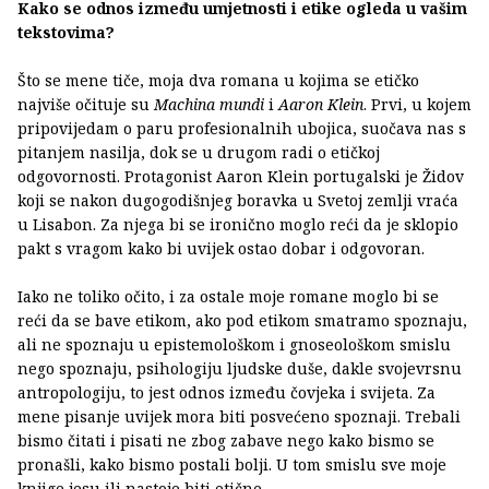
Kako se odnos između umjetnosti i etike ogleda u vašim
tekstovima?
Što se mene tiče, moja dva romana u kojima se etičko
najviše očituje su
Machina mundi
i
Aaron Klein
. Prvi, u kojem
pripovijedam o paru profesionalnih ubojica, suočava nas s
pitanjem nasilja, dok se u drugom radi o etičkoj
odgovornosti. Protagonist Aaron Klein portugalski je Židov
koji se nakon dugogodišnjeg boravka u Svetoj zemlji vraća
u Lisabon. Za njega bi se ironično moglo reći da je sklopio
pakt s vragom kako bi uvijek ostao dobar i odgovoran.
Iako ne toliko očito, i za ostale moje romane moglo bi se
reći da se bave etikom, ako pod etikom smatramo spoznaju,
ali ne spoznaju u epistemološkom i gnoseološkom smislu
nego spoznaju, psihologiju ljudske duše, dakle svojevrsnu
antropologiju, to jest odnos između čovjeka i svijeta. Za
mene pisanje uvijek mora biti posvećeno spoznaji. Trebali
bismo čitati i pisati ne zbog zabave nego kako bismo se
pronašli, kako bismo postali bolji. U tom smislu sve moje
knjige jesu ili nastoje biti etične.