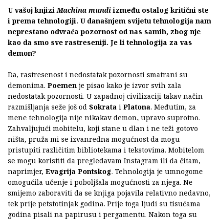
U vašoj knjizi
Machina mundi
između ostalog kritični ste
i prema tehnologiji. U današnjem svijetu tehnologija nam
neprestano odvraća pozornost od nas samih, zbog nje
kao da smo sve rastreseniji. Je li tehnologija za vas
demon?
Da, rastresenost i nedostatak pozornosti smatrani su
demonima.
Poemen
je pisao kako je izvor svih zala
nedostatak pozornosti. U zapadnoj civilizaciji takav način
razmišljanja seže još od
Sokrata
i
Platona
. Međutim, za
mene tehnologija nije nikakav demon, upravo suprotno.
Zahvaljujući mobitelu, koji stane u dlan i ne teži gotovo
ništa, pruža mi se izvanredna mogućnost da mogu
pristupiti različitim bibliotekama i tekstovima. Mobitelom
se mogu koristiti da pregledavam Instagram ili da čitam,
naprimjer,
Evagrija Pontskog
. Tehnologija je umnogome
omogućila učenje i poboljšala mogućnosti za njega. Ne
smijemo zaboraviti da se knjiga pojavila relativno nedavno,
tek prije petstotinjak godina. Prije toga ljudi su tisućama
godina pisali na papirusu i pergamentu. Nakon toga su