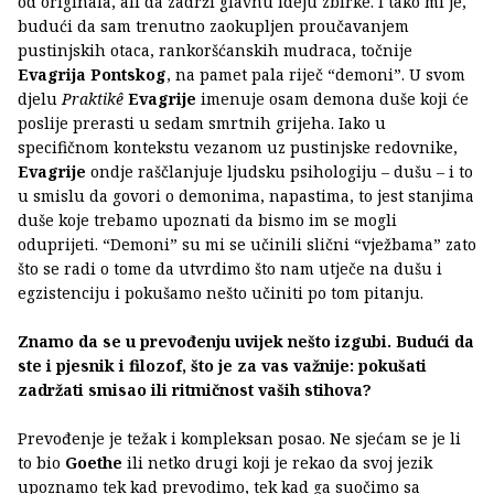
od originala, ali da zadrži glavnu ideju zbirke. I tako mi je,
budući da sam trenutno zaokupljen proučavanjem
pustinjskih otaca, rankoršćanskih mudraca, točnije
Evagrija Pontskog
, na pamet pala riječ “demoni”. U svom
djelu
Praktikê
Evagrije
imenuje osam demona duše koji će
poslije prerasti u sedam smrtnih grijeha. Iako u
specifičnom kontekstu vezanom uz pustinjske redovnike,
Evagrije
ondje raščlanjuje ljudsku psihologiju – dušu – i to
u smislu da govori o demonima, napastima, to jest stanjima
duše koje trebamo upoznati da bismo im se mogli
oduprijeti. “Demoni” su mi se učinili slični “vježbama” zato
što se radi o tome da utvrdimo što nam utječe na dušu i
egzistenciju i pokušamo nešto učiniti po tom pitanju.
Znamo da se u prevođenju uvijek nešto izgubi. Budući da
ste i pjesnik i filozof, što je za vas važnije: pokušati
zadržati smisao ili ritmičnost vaših stihova?
Prevođenje je težak i kompleksan posao. Ne sjećam se je li
to bio
Goethe
ili netko drugi koji je rekao da svoj jezik
upoznamo tek kad prevodimo, tek kad ga suočimo sa