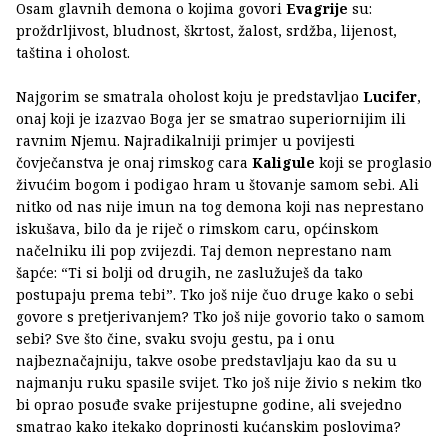
Osam glavnih demona o kojima govori
Evagrije
su:
proždrljivost, bludnost, škrtost, žalost, srdžba, lijenost,
taština i oholost.
Najgorim se smatrala oholost koju je predstavljao
Lucifer
,
onaj koji je izazvao Boga jer se smatrao superiornijim ili
ravnim Njemu. Najradikalniji primjer u povijesti
čovječanstva je onaj rimskog cara
Kaligule
koji se proglasio
živućim bogom i podigao hram u štovanje samom sebi. Ali
nitko od nas nije imun na tog demona koji nas neprestano
iskušava, bilo da je riječ o rimskom caru, općinskom
načelniku ili pop zvijezdi. Taj demon neprestano nam
šapće: “Ti si bolji od drugih, ne zaslužuješ da tako
postupaju prema tebi”. Tko još nije čuo druge kako o sebi
govore s pretjerivanjem? Tko još nije govorio tako o samom
sebi? Sve što čine, svaku svoju gestu, pa i onu
najbeznačajniju, takve osobe predstavljaju kao da su u
najmanju ruku spasile svijet. Tko još nije živio s nekim tko
bi oprao posuđe svake prijestupne godine, ali svejedno
smatrao kako itekako doprinosti kućanskim poslovima?