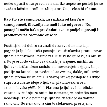
netko upusti u raspravu s nekim tko uopće ne postoji jer se
svađa s lažnim profilom. Slijepa srdžba, rekao bi
Platon
.
Kao što ste i sami rekli, za razliku od knjiga o
samopomoći, filozofija ne nudi lake odgovore. No,
postoji li način kako prevladati sve te podjele, postoji li
protuotrov za “demone duše”?
Pustinjski oci dobro su znali da za sve demone koji
pogađaju ljudsku dušu postoje dva učinkovita protuotrova:
ljubav i poniznost. Postoje različite vrste ljubavi, ali oni su,
a što je osobito važno i za današnje vrijeme, mislili na
ljubav u kršćanskom smislu, na novozavjetni
ágape
, što je
poslije na latinski prevedeno kao
caritas
, dakle, milosrđe,
ljubav prema bližnjemu. U Staroj Grčkoj postojale su dvije
suprotstavljene ideje o ljubavi: platonovski
eros
i
aristotelovska
philia
. Kod
Platona
je ljubav bila blisko
vezana uz žudnju za onim što nemamo, za onim što nam
nedostaje. Takvo poimanje ljubavi značilo je da volimo
samo ono što nemamo, a čim to steknemo, prestajemo