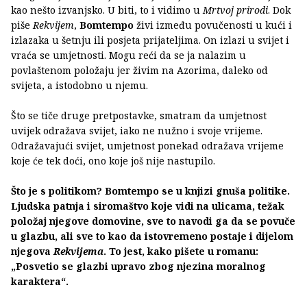
kao nešto izvanjsko. U biti, to i vidimo u
Mrtvoj prirodi
. Dok
piše
Rekvijem
,
Bomtempo
živi između povučenosti u kući i
izlazaka u šetnju ili posjeta prijateljima. On izlazi u svijet i
vraća se umjetnosti. Mogu reći da se ja nalazim u
povlaštenom položaju jer živim na Azorima, daleko od
svijeta, a istodobno u njemu.
Što se tiče druge pretpostavke, smatram da umjetnost
uvijek odražava svijet, iako ne nužno i svoje vrijeme.
Odražavajući svijet, umjetnost ponekad odražava vrijeme
koje će tek doći, ono koje još nije nastupilo.
Što je s politikom? Bomtempo se u knjizi gnuša politike.
Ljudska patnja i siromaštvo koje vidi na ulicama, težak
položaj njegove domovine, sve to navodi ga da se povuče
u glazbu, ali sve to kao da istovremeno postaje i dijelom
njegova
Rekvijema
. To jest, kako pišete u romanu:
„Posvetio se glazbi upravo zbog njezina moralnog
karaktera“.