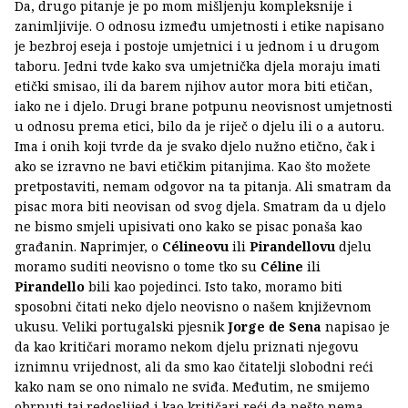
Da, drugo pitanje je po mom mišljenju kompleksnije i
zanimljivije. O odnosu između umjetnosti i etike napisano
je bezbroj eseja i postoje umjetnici i u jednom i u drugom
taboru. Jedni tvde kako sva umjetnička djela moraju imati
etički smisao, ili da barem njihov autor mora biti etičan,
iako ne i djelo. Drugi brane potpunu neovisnost umjetnosti
u odnosu prema etici, bilo da je riječ o djelu ili o a autoru.
Ima i onih koji tvrde da je svako djelo nužno etično, čak i
ako se izravno ne bavi etičkim pitanjima. Kao što možete
pretpostaviti, nemam odgovor na ta pitanja. Ali smatram da
pisac mora biti neovisan od svog djela. Smatram da u djelo
ne bismo smjeli upisivati ono kako se pisac ponaša kao
građanin. Naprimjer, o
Célineovu
ili
Pirandellovu
djelu
moramo suditi neovisno o tome tko su
Céline
ili
Pirandello
bili kao pojedinci. Isto tako, moramo biti
sposobni čitati neko djelo neovisno o našem književnom
ukusu. Veliki portugalski pjesnik
Jorge de Sena
napisao je
da kao kritičari moramo nekom djelu priznati njegovu
iznimnu vrijednost, ali da smo kao čitatelji slobodni reći
kako nam se ono nimalo ne sviđa. Međutim, ne smijemo
obrnuti taj redoslijed i kao kritičari reći da nešto nema