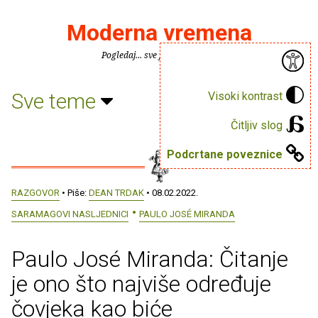
Moderna vremena
Pogledaj... sve je puno knjiga.
Sve teme
Visoki kontrast
Čitljiv slog
Podcrtane poveznice
RAZGOVOR
• Piše:
DEAN TRDAK
• 08.02.2022.
SARAMAGOVI NASLJEDNICI
PAULO JOSÉ MIRANDA
Paulo José Miranda: Čitanje
je ono što najviše određuje
čovjeka kao biće