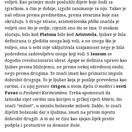
voljeti. Kao primjer može poslužiti dijete koje žudi za
igračkom, a čim je dobije, izgubi zanimanje za nju. Takav je
naš odnos prema predmetima, prema stvarima koje nas
okružuju. S druge strane, aristotelovska
philia
značila je
voljeti ono što je ovdje, cijeniti ono što se ima. U svakom
slučaju, bilo kod
Platona
bilo kod
Aristotela
, ljubav je bila
definirana iz gledišta onoga koji voli, a ne onoga tko je
voljen, ona u sebi nije uključivala uzajamnost nego je bila
podređena zadovoljstvu onoga koji voli. S
Isusom
se
dogodio revolucionarni obrat.
Ágape
se definira upravo kao
ljubav prema bližnjemu, ne prema nekoj određenoj osobi,
nego prema drugima. To znači imati kao primarni impuls
dobrobit drugoga. To je ljubav koja je poslije prevedena kao
caritas
, i o njoj govore
Origen
u svom djelu
O molitvi
i
sveti
Pavao
u
Poslanici Korinćanima
. Treba spomenuti da
latinska riječ
caritas
ima korijen u grčkoj riječi
kháris
, što
znači “milost”, u smislu božanske milosti. Dakle, to znači
dijeliti božanski dar s ljudima, imati na prvom mjestu
dobrobit drugih. A to mi se čini kao sjajan lijek protiv
podjela i protuotrov za demone duše.