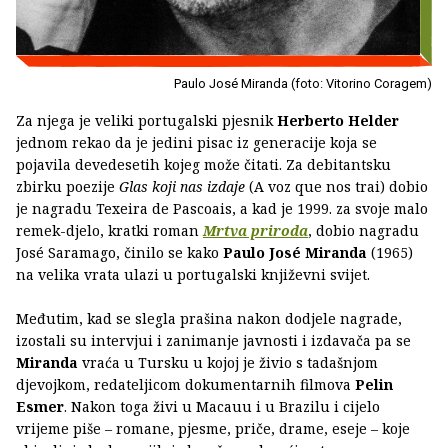
Paulo José Miranda (foto: Vitorino Coragem)
Za njega je veliki portugalski pjesnik
Herberto Helder
jednom rekao da je jedini pisac iz generacije koja se
pojavila devedesetih kojeg može čitati. Za debitantsku
zbirku poezije
Glas koji nas izdaje
(A voz que nos trai) dobio
je nagradu Texeira de Pascoais, a kad je 1999. za svoje malo
remek-djelo, kratki roman
Mrtva priroda
, dobio nagradu
José Saramago, činilo se kako
Paulo José Miranda
(1965)
na velika vrata ulazi u portugalski književni svijet.
Međutim, kad se slegla prašina nakon dodjele nagrade,
izostali su intervjui i zanimanje javnosti i izdavača pa se
Miranda
vraća u Tursku u kojoj je živio s tadašnjom
djevojkom, redateljicom dokumentarnih filmova
Pelin
Esmer
. Nakon toga živi u Macauu i u Brazilu i cijelo
vrijeme piše – romane, pjesme, priče, drame, eseje – koje