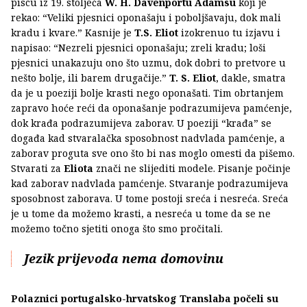
piscu iz 19. stoljeća
W. H. Davenportu Adamsu
koji je
rekao: “Veliki pjesnici oponašaju i poboljšavaju, dok mali
kradu i kvare.” Kasnije je
T.S. Eliot
izokrenuo tu izjavu i
napisao: “Nezreli pjesnici oponašaju; zreli kradu; loši
pjesnici unakazuju ono što uzmu, dok dobri to pretvore u
nešto bolje, ili barem drugačije.”
T. S. Eliot
, dakle, smatra
da je u poeziji bolje krasti nego oponašati. Tim obrtanjem
zapravo hoće reći da oponašanje podrazumijeva pamćenje,
dok krađa podrazumijeva zaborav. U poeziji “krađa” se
događa kad stvaralačka sposobnost nadvlada pamćenje, a
zaborav proguta sve ono što bi nas moglo omesti da pišemo.
Stvarati za
Eliota
znači ne slijediti modele. Pisanje počinje
kad zaborav nadvlada pamćenje. Stvaranje podrazumijeva
sposobnost zaborava. U tome postoji sreća i nesreća. Sreća
je u tome da možemo krasti, a nesreća u tome da se ne
možemo točno sjetiti onoga što smo pročitali.
Jezik prijevoda nema domovinu
Polaznici portugalsko-hrvatskog Translaba počeli su