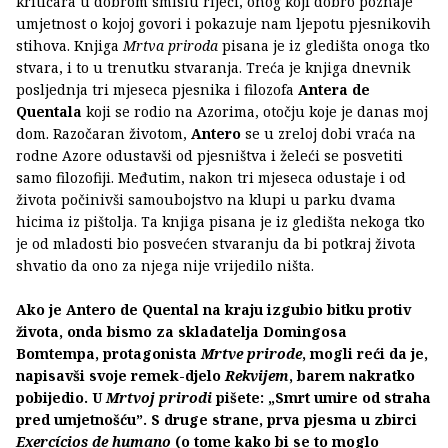
kritičara u dobrom smislu riječi, onog koji dobro poznaje
umjetnost o kojoj govori i pokazuje nam ljepotu pjesnikovih
stihova. Knjiga
Mrtva priroda
pisana je iz gledišta onoga tko
stvara, i to u trenutku stvaranja. Treća je knjiga dnevnik
posljednja tri mjeseca pjesnika i filozofa
Antera de
Quentala
koji se rodio na Azorima, otočju koje je danas moj
dom. Razočaran životom,
Antero
se u zreloj dobi vraća na
rodne Azore odustavši od pjesništva i želeći se posvetiti
samo filozofiji. Međutim, nakon tri mjeseca odustaje i od
života počinivši samoubojstvo na klupi u parku dvama
hicima iz pištolja. Ta knjiga pisana je iz gledišta nekoga tko
je od mladosti bio posvećen stvaranju da bi potkraj života
shvatio da ono za njega nije vrijedilo ništa.
Ako je Antero de Quental na kraju izgubio bitku protiv
života, onda bismo za skladatelja Domingosa
Bomtempa, protagonista
Mrtve prirode
, mogli reći da je,
napisavši svoje remek-djelo
Rekvijem
, barem nakratko
pobijedio. U
Mrtvoj prirodi
pišete: „Smrt umire od straha
pred umjetnošću”. S druge strane, prva pjesma u zbirci
Exercícios de humano
(o tome kako bi se to moglo