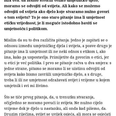
bila ova: da bismo stvorili veliko umjetničko djelo,
moramo se odvojiti od svijeta. Ali kako se možemo
odvojiti od svijeta ako djelo koje stvaramo nužno govori
o tom svijetu? To je ono staro pitanje ima li umjetnost
etičku vrijednost, je li moguće istodobno baviti se
umjetnošću i politikom.
Mislim da su to dva različita pitanja. Jedno je zapitati se o
odnosu između umjetničkog djela i svijeta, a posve drugo je
pitanje ima li umjetnost ili ne neki odnos s etikom i, ako
ima, kako ga uspostavlja. Primijetite da govorim o etici, jer
u etici je već politika. I prvo se pitanje račva u dva smjera: s
jedne strane, pitamo se moramo li se uistinu odvojiti od
svijeta kako bismo završili umjetničko djelo, a s druge,
treba li ili ne umjetnost odražavati svijet i vrijeme u kojem
umjetnik i svi mi živimo.
Što se tiče prvog pitanja, da, u trenutku stvaranja,
očigledno se moramo povući iz svijeta. Ne nužno cijelo
vrijeme dok je djelo u nastanku, ali onda kad pišemo, da.
Drugim riječima, svijet se uvijek osjeća, ali mora se osjećati