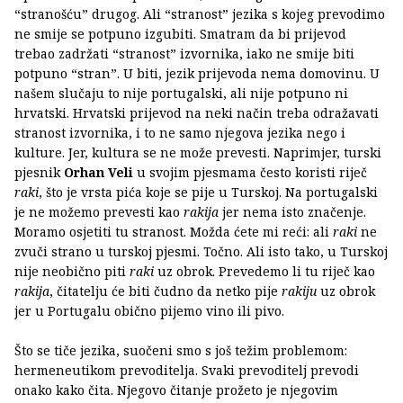
“stranošću” drugog. Ali “stranost” jezika s kojeg prevodimo
ne smije se potpuno izgubiti. Smatram da bi prijevod
trebao zadržati “stranost” izvornika, iako ne smije biti
potpuno “stran”. U biti, jezik prijevoda nema domovinu. U
našem slučaju to nije portugalski, ali nije potpuno ni
hrvatski. Hrvatski prijevod na neki način treba odražavati
stranost izvornika, i to ne samo njegova jezika nego i
kulture. Jer, kultura se ne može prevesti. Naprimjer, turski
pjesnik
Orhan Veli
u svojim pjesmama često koristi riječ
raki
, što je vrsta pića koje se pije u Turskoj. Na portugalski
je ne možemo prevesti kao
rakija
jer nema isto značenje.
Moramo osjetiti tu stranost. Možda ćete mi reći: ali
raki
ne
zvuči strano u turskoj pjesmi. Točno. Ali isto tako, u Turskoj
nije neobično piti
raki
uz obrok. Prevedemo li tu riječ kao
rakija
, čitatelju će biti čudno da netko pije
rakiju
uz obrok
jer u Portugalu obično pijemo vino ili pivo.
Što se tiče jezika, suočeni smo s još težim problemom:
hermeneutikom prevoditelja. Svaki prevoditelj prevodi
onako kako čita. Njegovo čitanje prožeto je njegovim