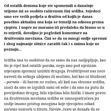
Od ostalih demona koje ste spomenuli u današnje
vrijeme mi se osobito raširenom čini srdžba. Svjedoci
smo sve većih podjela u društvu od kojih je danas
posebno aktualna ona koja se temelji na odnosu prema
cjepivu. I uopće ne moramo ići predaleko da bismo se u
to uvjerili, dovoljno je pogledati komentare na
društvenim mrežama. Čini se da su mnogi ondje spremni
i zbog najmanje sitnice zaratiti čak i s onima koje ne
poznaju...
Srdžba ima tu osobitost da ne samo da nas zasljepljuje, kao
što je riječ kod ostalih poroka, nego smo pod njezinim
utjecajem spremni uništiti drugoga. Proždrljivost nas neće
navesti da nekoga ubijemo ili mučimo, baš kao ni bludnost
–
porneia
– ili barem ne nužno, ali kad nas obuzme srdžba,
znači da smo se izgubili sami od sebe i da smo na putu da
povrijedimo drugog, bilo riječima bilo fizički. I imate pravo:
na društvenim mrežama srdžba se umnogostručava jer
ondje imamo pristup mnogima koje vjerojatno nikad
nećemo susresti u životu. Štoviše, često se događa da se