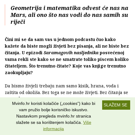
Geometrija i matematika odvest će nas na
Mars, ali ono što nas vodi do nas samih su
riječi
Čini mi se da sam vas u jednom podcastu čuo kako
kažete da biste mogli živjeti bez pisanja, ali ne biste bez
čitanja. U epizodi
Saramagovih nasljednika
posvećenoj
vama rekli ste kako se ne smatrate toliko piscem koliko
čitateljem. Što trenutno čitate? Koje vas knjige trenutno
zaokupljaju?
Da bismo živjeli trebaju nam samo kisik, hrana, voda i
zaštita od okoliša. Bez toga se ne može živjeti. Bez čitanja se
može. Čak i ako teško mogu zamisliti vlastiti život bez
Mvinfo.hr koristi kolačiće („cookies“) kako bi
SLAŽEM SE
čitanja, mogao bih živjeti a da ne čitam, a tako sam i proveo
vam pružio bolje korisničko iskustvo.
jedno mračno razdoblje u svom životu. Ali bilo je to
Nastavkom pregleda mvinfo.hr stranica
preživljavanje, a ne život. Istina je da, osim što
slažete se sa korištenjem kolačića.
Više
svakodnevno čitam, svakodnevno i pišem. Što se tiče knjiga
informacija
koje trenutno čitam, većinom su to knjige koje sam već