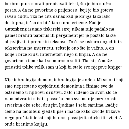
bezbroj puta morali prepisivati tekst, što je bio mučan
posao. A da ne govorimo o prijenosu, koji je bio gotovo
ravan čudu. Tko ne čita danas kad je knjiga tako lako
dostupna, teško da bi čitao u ono vrijeme. Kad je
Gutenberg
izumio tiskarski stroj nikom nije padalo na
pamet braniti papirus ili pergament jer je postalo lakše
objavljivati i prenositi tekstove. To će se uskoro dogoditi i s
tekstovima na Internetu. Tekst je ono što je važno. A on
bolje i brže kruži Internetom nego u knjizi. A da ne
govorimo o tome kad se moramo seliti. Tko si još može
priuštiti toliko velik stan u koji bi stale sve njegove knjige?
Nije tehnologija demon, tehnologija je anđeo. Mi smo ti koji
smo neprestano opsjednuti demonima i činimo sve da
ostanemo u njihovu društvu. Zato i idemo za svim što će
nam odvratiti misli i posvećujemo sve manje pozornosti
stvarima oko sebe, drugim ljudima i sebi samima. Radije
ćemo na mobitelu gledati pse i mačke kako izvode trikove
nego pročitati tekst koji bi nam posvijetlio dušu ili svijet. A
onda branimo knjigu.