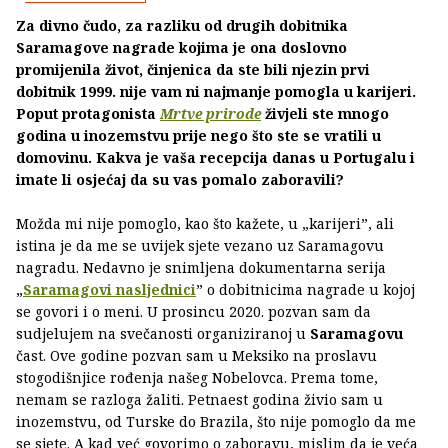
Za divno čudo, za razliku od drugih dobitnika
Saramagove nagrade kojima je ona doslovno
promijenila život, činjenica da ste bili njezin prvi
dobitnik 1999. nije vam ni najmanje pomogla u karijeri.
Poput protagonista
Mrtve prirode
živjeli ste mnogo
godina u inozemstvu prije nego što ste se vratili u
domovinu. Kakva je vaša recepcija danas u Portugalu i
imate li osjećaj da su vas pomalo zaboravili?
Možda mi nije pomoglo, kao što kažete, u „karijeri”, ali
istina je da me se uvijek sjete vezano uz Saramagovu
nagradu. Nedavno je snimljena dokumentarna serija
„
Saramagovi nasljednici
” o dobitnicima nagrade u kojoj
se govori i o meni. U prosincu 2020. pozvan sam da
sudjelujem na svečanosti organiziranoj u
Saramagovu
čast. Ove godine pozvan sam u Meksiko na proslavu
stogodišnjice rođenja našeg Nobelovca. Prema tome,
nemam se razloga žaliti. Petnaest godina živio sam u
inozemstvu, od Turske do Brazila, što nije pomoglo da me
se sjete. A kad već govorimo o zaboravu, mislim da je veća