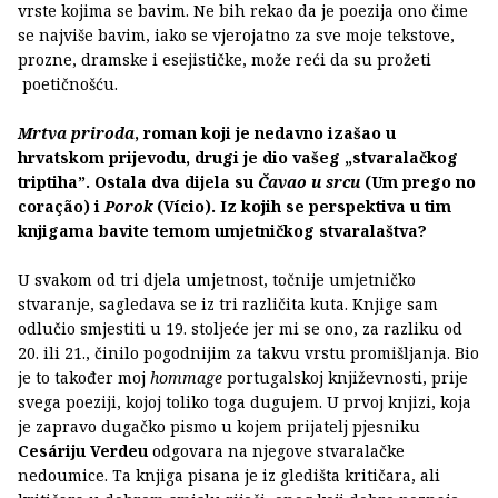
vrste kojima se bavim. Ne bih rekao da je poezija ono čime
se najviše bavim, iako se vjerojatno za sve moje tekstove,
prozne, dramske i esejističke, može reći da su prožeti
poetičnošću.
Mrtva priroda
, roman koji je nedavno izašao u
hrvatskom prijevodu, drugi je dio vašeg „stvaralačkog
triptiha”. Ostala dva dijela su
Čavao u srcu
(Um prego no
coração) i
Porok
(Vício). Iz kojih se perspektiva u tim
knjigama bavite temom umjetničkog stvaralaštva?
U svakom od tri djela umjetnost, točnije umjetničko
stvaranje, sagledava se iz tri različita kuta. Knjige sam
odlučio smjestiti u 19. stoljeće jer mi se ono, za razliku od
20. ili 21., činilo pogodnijim za takvu vrstu promišljanja. Bio
je to također moj
hommage
portugalskoj književnosti, prije
svega poeziji, kojoj toliko toga dugujem. U prvoj knjizi, koja
je zapravo dugačko pismo u kojem prijatelj pjesniku
Cesáriju Verdeu
odgovara na njegove stvaralačke
nedoumice. Ta knjiga pisana je iz gledišta kritičara, ali