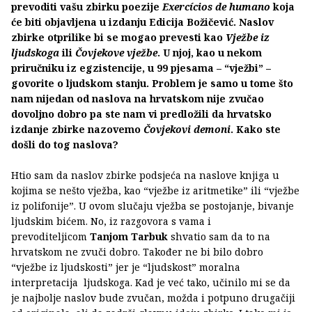
prevoditi vašu zbirku poezije
Exercícios de humano
koja
će biti objavljena u izdanju Edicija Božičević. Naslov
zbirke otprilike bi se mogao prevesti kao
Vježbe iz
ljudskoga
ili
Čovjekove vježbe
. U njoj, kao u nekom
priručniku iz egzistencije, u 99 pjesama – “vježbi” –
govorite o ljudskom stanju. Problem je samo u tome što
nam nijedan od naslova na hrvatskom nije zvučao
dovoljno dobro pa ste nam vi predložili da hrvatsko
izdanje zbirke nazovemo
Čovjekovi demoni
. Kako ste
došli do tog naslova?
Htio sam da naslov zbirke podsjeća na naslove knjiga u
kojima se nešto vježba, kao “vježbe iz aritmetike” ili “vježbe
iz polifonije”. U ovom slučaju vježba se postojanje, bivanje
ljudskim bićem. No, iz razgovora s vama i
prevoditeljicom
Tanjom Tarbuk
shvatio sam da to na
hrvatskom ne zvuči dobro. Također ne bi bilo dobro
“vježbe iz ljudskosti” jer je “ljudskost” moralna
interpretacija ljudskoga. Kad je već tako, učinilo mi se da
je najbolje naslov bude zvučan, možda i potpuno drugačiji