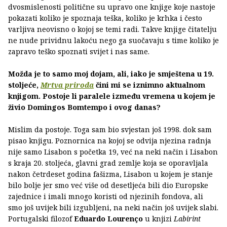
dvosmislenosti politične su upravo one knjige koje nastoje
pokazati koliko je spoznaja teška, koliko je krhka i često
varljiva neovisno o kojoj se temi radi. Takve knjige čitatelju
ne nude prividnu lakoću nego ga suočavaju s time koliko je
zapravo teško spoznati svijet i nas same.
Možda je to samo moj dojam, ali, iako je smještena u 19.
stoljeće,
Mrtva priroda
čini mi se iznimno aktualnom
knjigom. Postoje li paralele između vremena u kojem je
živio Domingos Bomtempo i ovog danas?
Mislim da postoje. Toga sam bio svjestan još 1998. dok sam
pisao knjigu. Poznornica na kojoj se odvija njezina radnja
nije samo Lisabon s početka 19, već na neki način i Lisabon
s kraja 20. stoljeća, glavni grad zemlje koja se oporavljala
nakon četrdeset godina fašizma, Lisabon u kojem je stanje
bilo bolje jer smo već više od desetljeća bili dio Europske
zajednice i imali mnogo koristi od njezinih fondova, ali
smo još uvijek bili izgubljeni, na neki način još uvijek slabi.
Portugalski filozof
Eduardo Lourenço
u knjizi
Labirint