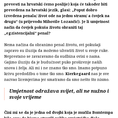
prevesti na hrvatski ćemo poslije) koja će također biti
prevedena na hrvatski jezik, glasi: „Poput dobro
izvedena penala/ život ode na jednu stranu/ a čovjek na
drugu“ (u prijevodu Mihovile Lozančić). Je li umjetnost
način da čovjek pokuša životu obraniti taj
„egzistencijalni“ penal?
Nema načina da obranimo penal životu, svi pokušaji
zapravo su iluzija da možemo uhvatiti život u svoje ruke.
Neprestano se zavaravamo da sudbina ovisi o nama.
Gajimo iluziju da je budućnost puko proširenje naših
snova i želja. Ali mi i ne znamo tko smo. Imamo potpuno
krivu predodžbu o tome tko smo.
Kierkegaard
nas je sve
nazvao licemjerima jer smatramo da smo nešto što nismo.
Umjetnost odražava svijet, ali ne nužno i
svoje vrijeme
Čini mi se da je jedna od dvojbi koja je mučila Bomtempa