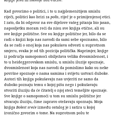
Kad govorimo o politici, i to u najplemenitijem smislu
riječi, politici kao brizi za
polis
, riječ je o primijenjenoj etici.
I zato, da bi odgovor na sve dijelove vašeg pitanja bio jasan,
naposljetku moram reći da nisu sve knjiga etične, ali su
sve knjige politične. Sve su knjige politične jer, bilo da se
radi o knjizi koja nas navodi da sami sebe spoznamo, bilo
da se radi o onoj koja nas pokušava odvesti u suprotnom
smjeru, svaka je od tih pozicija politička. Naprimjer, knjige
iz područja samopomoći obilježava velika dvosmislenost, i
to u heideggerovskom smislu, u smislu iluzije spoznaje,
dvosmislenost koja nas navodi da pomislimo kako su neke
površne spoznaje o nama samima i svijetu ustvari duboke.
Autori tih knjiga pokušavaju nas uvjeriti ne samo da
duboko poznaju temu o kojoj pišu nego i pokušavaju
stvoriti iluziju da će čitatelj o njoj steći temeljite spoznaje.
Sve knjige o samopomoći u tom su smislu politične jer
stvaraju iluziju, čime zapravo otežavaju spoznaju. Moja
knjiga
Bolest sreće
između ostalog je i satira u kojoj
ironično govorim o tome. Na suprotnom polu te