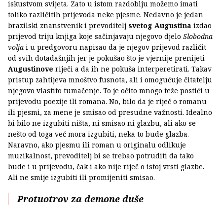
iskustvom svijeta. Zato u istom razdoblju možemo imati
toliko različitih prijevoda neke pjesme. Nedavno je jedan
brazilski znanstvenik i prevoditelj
svetog Augustina
izdao
prijevod triju knjiga koje sačinjavaju njegovo djelo
Slobodna
volja
i u predgovoru napisao da je njegov prijevod različit
od svih dotadašnjih jer je pokušao što je vjernije prenijeti
Augustinove
riječi a da ih ne pokuša interperetirati. Takav
pristup zahtijeva mnoštvo fusnota, ali i omogućuje čitatelju
njegovo vlastito tumačenje. To je očito mnogo teže postići u
prijevodu poezije ili romana. No, bilo da je riječ o romanu
ili pjesmi, za mene je smisao od presudne važnosti. Idealno
bi bilo ne izgubiti ništa, ni smisao ni glazbu, ali ako se
nešto od toga već mora izgubiti, neka to bude glazba.
Naravno, ako pjesmu ili roman u originalu odlikuje
muzikalnost, prevoditelj bi se trebao potruditi da tako
bude i u prijevodu, čak i ako nije riječ o istoj vrsti glazbe.
Ali ne smije izgubiti ili promijeniti smisao.
Protuotrov za demone duše