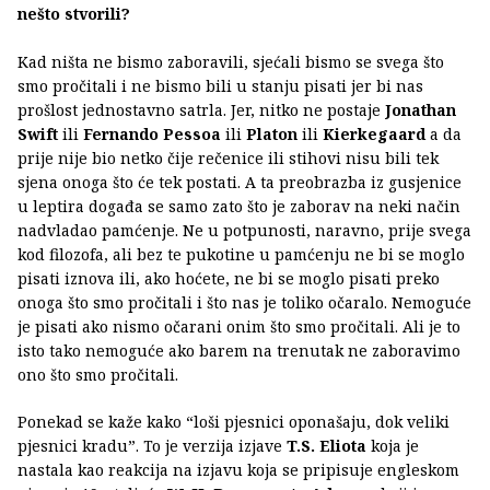
nešto stvorili?
Kad ništa ne bismo zaboravili, sjećali bismo se svega što
smo pročitali i ne bismo bili u stanju pisati jer bi nas
prošlost jednostavno satrla. Jer, nitko ne postaje
Jonathan
Swift
ili
Fernando Pessoa
ili
Platon
ili
Kierkegaard
a da
prije nije bio netko čije rečenice ili stihovi nisu bili tek
sjena onoga što će tek postati. A ta preobrazba iz gusjenice
u leptira događa se samo zato što je zaborav na neki način
nadvladao pamćenje. Ne u potpunosti, naravno, prije svega
kod filozofa, ali bez te pukotine u pamćenju ne bi se moglo
pisati iznova ili, ako hoćete, ne bi se moglo pisati preko
onoga što smo pročitali i što nas je toliko očaralo. Nemoguće
je pisati ako nismo očarani onim što smo pročitali. Ali je to
isto tako nemoguće ako barem na trenutak ne zaboravimo
ono što smo pročitali.
Ponekad se kaže kako “loši pjesnici oponašaju, dok veliki
pjesnici kradu”. To je verzija izjave
T.S. Eliota
koja je
nastala kao reakcija na izjavu koja se pripisuje engleskom