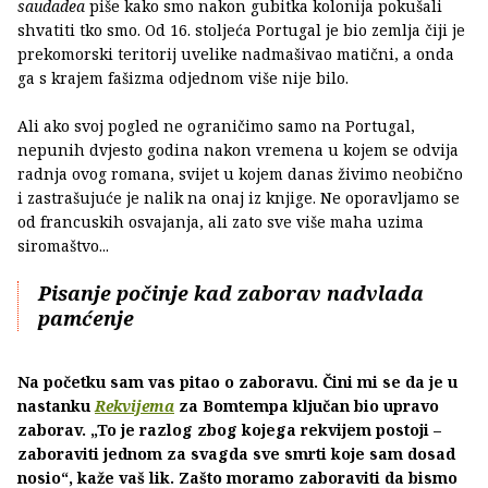
saudadea
piše kako smo nakon gubitka kolonija pokušali
shvatiti tko smo. Od 16. stoljeća Portugal je bio zemlja čiji je
prekomorski teritorij uvelike nadmašivao matični, a onda
ga s krajem fašizma odjednom više nije bilo.
Ali ako svoj pogled ne ograničimo samo na Portugal,
nepunih dvjesto godina nakon vremena u kojem se odvija
radnja ovog romana, svijet u kojem danas živimo neobično
i zastrašujuće je nalik na onaj iz knjige. Ne oporavljamo se
od francuskih osvajanja, ali zato sve više maha uzima
siromaštvo...
Pisanje počinje kad zaborav nadvlada
pamćenje
Na početku sam vas pitao o zaboravu. Čini mi se da je u
nastanku
Rekvijema
za Bomtempa ključan bio upravo
zaborav. „To je razlog zbog kojega rekvijem postoji –
zaboraviti jednom za svagda sve smrti koje sam dosad
nosio“, kaže vaš lik. Zašto moramo zaboraviti da bismo