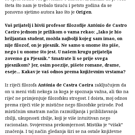
šteta što nam je trebalo tisuću i petsto godina da se
ponovno sjetimo autora kao što je
Origen
.
Vaš prijatelj i bivši profesor filozofije António de Castro
Caeiro jednom je prilikom o vama rekao: „Iako je bio
briljantan student, možda najbolji kojeg sam imao, on
nije filozof, on je pjesnik. Ne samo u onome što piše,
nego i u onome što jest. U našem krugu prijatelja
zovemo ga Pjesnik.” Smatrate li se prije svega
pjesnikom? Jer, osim poezije, pišete romane, drame,
eseje... Kakav je vaš odnos prema književnim vrstama?
Iz riječi filozofa
Antónia de Castra Caeira
zaključujem da
on u meni vidi nekoga za koga je spoznaja važna, ali tko na
riječ ne primjenjuje filozofsku strogost. I doista, moj odnos
prema riječi više je mistične nego filozofske prirode. Pod
mističnim smatram način razmišljanja i približavanja
zbilji, ukupnosti zbilje, koji je više intuitivan nego
racionalan. Svojevrsna prekomjernost. Mistika je “višak”
značenja. I taj način gledanja širi se na ostale književne