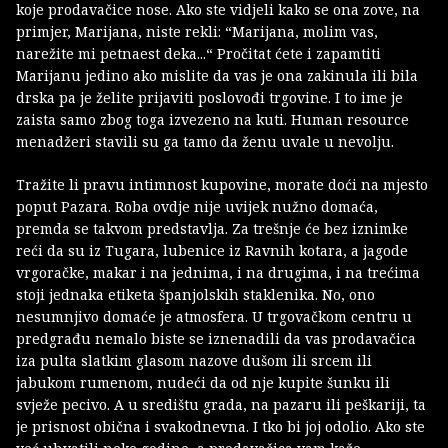
koje prodavačice nose. Ako ste vidjeli kako se ona zove, na
primjer, Marijana, niste rekli: “Marijana, molim vas,
narežite mi petnaest deka...“ Pročitat ćete i zapamtiti
Marijanu jedino ako mislite da vas je ona zakinula ili bila
drska pa je želite prijaviti poslovođi trgovine. I to ime je
zaista samo zbog toga izvezeno na kuti. Human resource
menadžeri stavili su ga tamo da ženu uvale u nevolju.
Tražite li pravu intimnost kupovine, morate doći na mjesto
poput Pazara. Roba ovdje nije uvijek nužno domaća,
premda se takvom predstavlja. Za trešnje će bez iznimke
reći da su iz Tugara, lubenice iz Ravnih kotara, a jagode
vrgoračke, makar i na jednima, i na drugima, i na trećima
stoji jednaka etiketa španjolskih staklenika. No, ono
nesumnjivo domaće je atmosfera. U trgovačkom centru u
predgrađu nemalo biste se iznenadili da vas prodavačica
iza pulta slatkim glasom nazove dušom ili srcem ili
jabukom rumenom, nudeći da od nje kupite šunku ili
svježe pecivo. A u središtu grada, na pazaru ili peškariji, ta
je prisnost obična i svakodnevna. I tko bi joj odolio. Ako ste