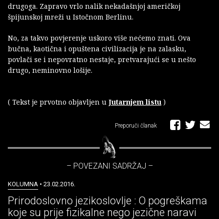
drugoga. Zapravo vrlo nalik nekadašnjoj američkoj
špijunskoj mreži u Istočnom Berlinu.
No, za takvo povjerenje uskoro više nećemo znati. Ova
bučna, kaotična i opuštena civilizacija je na zalasku,
povlači se i nepovratno nestaje, pretvarajući se u nešto
drugo, neminovno lošije.
( Tekst je prvotno objavljen u
Jutarnjem listu
)
Preporuči članak
– POVEZANI SADRŽAJ –
KOLUMNA
• 23.02.2016.
Prirodoslovno jezikoslovlje : O pogreškama
koje su prije fizikalne nego jezične naravi