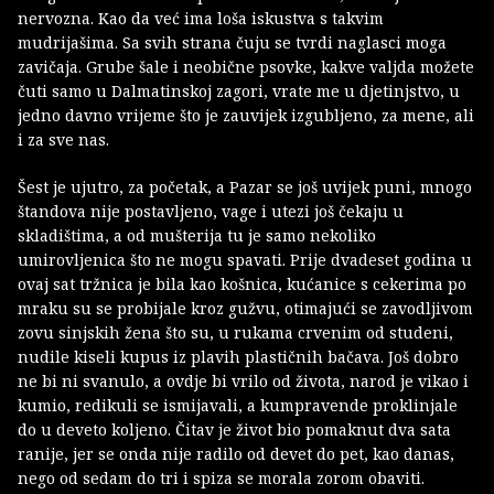
nervozna. Kao da već ima loša iskustva s takvim
mudrijašima. Sa svih strana čuju se tvrdi naglasci moga
zavičaja. Grube šale i neobične psovke, kakve valjda možete
čuti samo u Dalmatinskoj zagori, vrate me u djetinjstvo, u
jedno davno vrijeme što je zauvijek izgubljeno, za mene, ali
i za sve nas.
Šest je ujutro, za početak, a Pazar se još uvijek puni, mnogo
štandova nije postavljeno, vage i utezi još čekaju u
skladištima, a od mušterija tu je samo nekoliko
umirovljenica što ne mogu spavati. Prije dvadeset godina u
ovaj sat tržnica je bila kao košnica, kućanice s cekerima po
mraku su se probijale kroz gužvu, otimajući se zavodljivom
zovu sinjskih žena što su, u rukama crvenim od studeni,
nudile kiseli kupus iz plavih plastičnih bačava. Još dobro
ne bi ni svanulo, a ovdje bi vrilo od života, narod je vikao i
kumio, redikuli se ismijavali, a kumpravende proklinjale
do u deveto koljeno. Čitav je život bio pomaknut dva sata
ranije, jer se onda nije radilo od devet do pet, kao danas,
nego od sedam do tri i spiza se morala zorom obaviti.