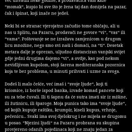
već uhvatili neke godine, a prodavačica vam kaže
“momak“, kupio bi sve što je žena taj dan donijela na pazar,
čak i špinat, koji inače ne jedeš.
Neki bi se stranac vjerojatno začudio tome običaju, ali u
nas u Splitu, na Pazaru, prodavači ne govore “vi“, “vas“ ili
“vama“. Poštovanje se ne izražava zamjenicom u drugom
licu množine, nego smo svi naši i domaći, na “ti“. Desetak
metara dalje je oprezan, uljudno distanciran vanjski svijet
gdje jedni drugima dajemo “vi“, a ovdje, kao pod nekom
nevidljivom kupolom, stoji šarena mediteranska pozornica
koja te bez problema, u minuti prihvati i uzme za svoga.
Dođeš li malo češće, već imaš i “svoje ljude“, koji ti
kriomice, iz borše ispod banka, izvade komad pancete koji
su za tebe čuvali. Ili ti šapnu da će sutra imati sir iz mišine,
ili žutinicu, ili šparoge. Moja punica tako ima “svoje ljude“,
od kojih kupuje raštiku, krumpir, kiseli kupus, vrhnje,
pečenicu... Svaki ima svoj djelokrug i ne miješa se drugomu
u posao. “Njezini ljudi“ na Pazaru probrana su skupina
provjereno odanih pojedinaca koji ne znaju jedan za