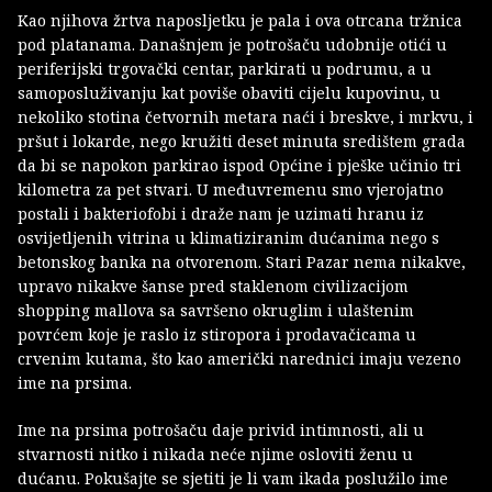
Kao njihova žrtva naposljetku je pala i ova otrcana tržnica
pod platanama. Današnjem je potrošaču udobnije otići u
periferijski trgovački centar, parkirati u podrumu, a u
samoposluživanju kat poviše obaviti cijelu kupovinu, u
nekoliko stotina četvornih metara naći i breskve, i mrkvu, i
pršut i lokarde, nego kružiti deset minuta središtem grada
da bi se napokon parkirao ispod Općine i pješke učinio tri
kilometra za pet stvari. U međuvremenu smo vjerojatno
postali i bakteriofobi i draže nam je uzimati hranu iz
osvijetljenih vitrina u klimatiziranim dućanima nego s
betonskog banka na otvorenom. Stari Pazar nema nikakve,
upravo nikakve šanse pred staklenom civilizacijom
shopping mallova sa savršeno okruglim i ulaštenim
povrćem koje je raslo iz stiropora i prodavačicama u
crvenim kutama, što kao američki narednici imaju vezeno
ime na prsima.
Ime na prsima potrošaču daje privid intimnosti, ali u
stvarnosti nitko i nikada neće njime osloviti ženu u
dućanu. Pokušajte se sjetiti je li vam ikada poslužilo ime