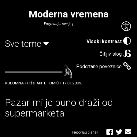
Moderna vremena
Pogledaj... sve je puno knjiga.
Sve teme
Visoki kontrast
Čitljiv slog
Podcrtane poveznice
KOLUMNA
• Piše:
ANTE TOMIĆ
• 17.01.2009.
Pazar mi je puno draži od
supermarketa
Preporuči članak