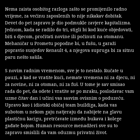
Nema zaista osobitog razloga zašto se promijenilo radno
vrijeme, za većinu zaposlenih to nije nikakav dobitak.
Devet do pet zapravo je dio podmukle zavjere kapitalizma.
Jednom, kada se radilo do tri, stigli bi kod kuće objedovati,
biti s djecom, pročitati novine ili počinuti na otomanu.
Mehaničar u Prometu popodne bi, u fušu, u garaži
popravio susjedov Renault 4, a njegova supruga bi za sitnu
paru nešto sašila.
S novim radnim vremenom, sve je to nestalo. Ručate u
pauzi, a kad se vratite kući, nemate vremena ni za djecu, ni
za novine, ni za otoman, ni za fuš. U tome je sav smisao
rada do pet, da odete i vratite se po mraku, poslodavac vam
uzme čitav dan i učini vas sasvim ovisnim o poduzeću.
Upravo kao i idiotski običaj team buildiga, kada vas
subotom u nekom gaju natjeraju da nabijete na glavu
plastičnu kacigu, pretrčavate između bukava i kolege
gađate bojom. Human resource menadžeri sve su to
zapravo smislili da vam oduzmu privatni život.