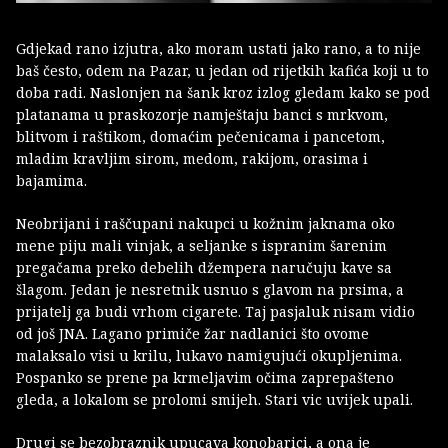
Gdjekad rano izjutra, ako moram ustati jako rano, a to nije
baš često, odem na Pazar, u jedan od rijetkih kafića koji u to
doba radi. Naslonjen na šank kroz izlog gledam kako se pod
platanama u praskozorje namještaju banci s mrkvom,
blitvom i raštikom, domaćim pečenicama i pancetom,
mladim kravljim sirom, medom, rakijom, orasima i
bajamima.
Neobrijani i raščupani nakupci u kožnim jaknama oko
mene piju mali vinjak, a seljanke s ispranim šarenim
pregačama preko debelih džempera naručuju kave sa
šlagom. Jedan je nesretnik usnuo s glavom na prsima, a
prijatelj ga budi vrhom cigarete. Taj pasjaluk nisam vidio
od još JNA. Lagano primiče žar nadlanici što ovome
malaksalo visi u krilu, lukavo namigujući okupljenima.
Pospanko se prene pa krmeljavim očima zaprepašteno
gleda, a lokalom se prolomi smijeh. Stari vic uvijek upali.
Drugi se bezobraznik upucava konobarici, a ona je