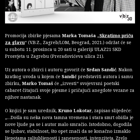
Promocija zbirke pjesama
Marka Tomaša
„
Skratimo priču
za glavu
“ (V.B.Z., Zagreb/LOM, Beograd, 2021.) održat će se
u subotu 11. prosinca u 20 sati u galeriji ULAZ21 SKD
Prosvjeta u Zagrebu (Preradovićeva ulica 21).
Uz autora o zbirci i autoru govorit će
Srđan Sandić
. Nakon
kratkog uvoda u kojem će
Sandić
predstaviti autora i samu
zbirku,
Marko Tomaš
će „izvesti“ svojevrsni poetski
cabaret čitajući svoje pjesme i pričajući anegdote vezane za
njihov nastanak.
O knjizi je sam urednik,
Kruno Lokotar
,
zapisao slijedeće:
„…Došla su neka nova tamna vremena i stara smrt obišla je
nove ljude pa se i autor malo smračio. Istodobno, dogodila
se ljubav, stabilnost, što opet znači da se konačno izmaklo
ljepotama zaljubljenosti i zanesenosti, intenziteta. Zrelo