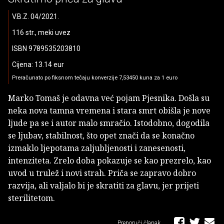
V.B.Z. 04/2021.
116 str., meki uvez
ISBN 9789535203810
Cijena: 13.14 eur
Preračunato po fiksnom tečaju konverzije 7,53450 kuna za 1 euro
Marko Tomaš je odavna već pojam Pjesnika. Došla su
neka nova tamna vremena i stara smrt obišla je nove
ljude pa se i autor malo smračio. Istodobno, dogodila
se ljubav, stabilnost, što opet znači da se konačno
izmaklo ljepotama zaljubljenosti i zanesenosti,
intenziteta. Zrelo doba pokazuje se kao prezrelo, kao
uvod u trulež i novi strah. Priča se zapravo dobro
razvija, ali valjalo bi je skratiti za glavu, jer prijeti
sterilitetom.
Preporuči članak