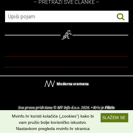
– PRETRAŽI SVE ČLANKE –
Moderna vremena
Sva prava pridržana © MV Info d.o.o. 2026. • Kriv je
Fiktiv
Mvinfo.hr koristi kolačiće („cookies“) kako bi
SLAŽEM SE
O nama
•
Pomoć
•
Uvjeti korištenja
•
RSS kanali
vam pružio bolje korisničko iskustvo.
Nastavkom pregleda mvinfo.hr stranica
Potraži nas na: