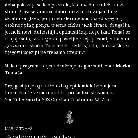
doba pokazuje se kao prezrelo, kao uvod u trulež i novi
strah. Priča se zapravo dobro razvija, ali valjalo bi je
skratiti za glavu, jer prijeti sterilitetom. Usred sveg tog
osobnog ping-ponga, pjesma ciklus "Rub živaca" drugačija
je, neki novi, duhovitiji i optimističniji nego ikad Tomaš se
u njoj rodio, iz zategnute posteljine koja je zamijenila onu
zgužvanu, iskočio. To je feniks-refleks, zato, ako i za što, za
njegovu poeziju ne trebamo strepiti.“
Nakon programa slijedi druženje uz glazbeni izbor
Marka
Tomaša.
Broj gostiju je ograničen zbog epidemioloških mjera.
Promocija će se moći pratiti i preko live streama na
YouTube kanalu VBZ Croatia i FB stranici V.B.Z.-a.
MARKO TOMAŠ
Skratimo priču za glavu