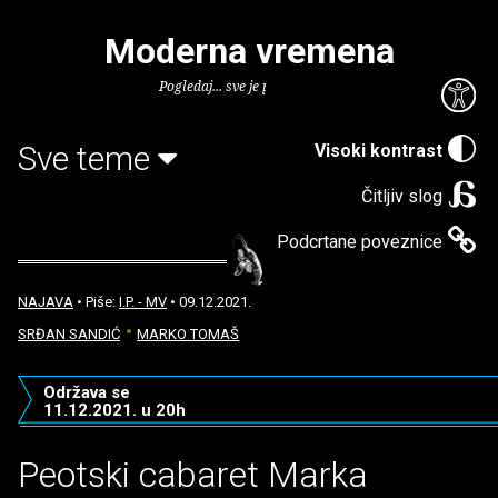
Moderna vremena
Pogledaj... sve je puno knjiga.
Sve teme
Visoki kontrast
Čitljiv slog
Podcrtane poveznice
NAJAVA
• Piše:
I.P. - MV
• 09.12.2021.
SRĐAN SANDIĆ
MARKO TOMAŠ
Održava se
11.12.2021. u 20h
Peotski cabaret Marka