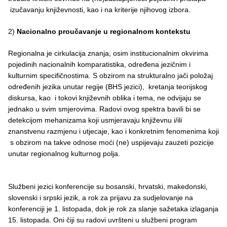
izučavanju književnosti, kao i na kriterije njihovog izbora.
2)
Nacionalno proučavanje u regionalnom kontekstu
Regionalna je cirkulacija znanja, osim institucionalnim okvirima
pojedinih nacionalnih komparatistika, određena jezičnim i
kulturnim specifičnostima. S obzirom na strukturalno jači položaj
određenih jezika unutar regije (BHS jezici), kretanja teorijskog
diskursa, kao i tokovi književnih oblika i tema, ne odvijaju se
jednako u svim smjerovima. Radovi ovog spektra bavili bi se
detekcijom mehanizama koji usmjeravaju književnu i/ili
znanstvenu razmjenu i utjecaje, kao i konkretnim fenomenima koji
s obzirom na takve odnose moći (ne) uspijevaju zauzeti pozicije
unutar regionalnog kulturnog polja.
Službeni jezici konferencije su bosanski, hrvatski, makedonski,
slovenski i srpski jezik, a rok za prijavu za sudjelovanje na
konferenciji je 1. listopada, dok je rok za slanje sažetaka izlaganja
15. listopada. Oni čiji su radovi uvršteni u službeni program