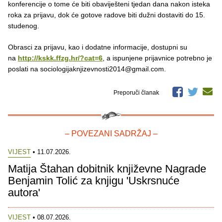
konferencije o tome će biti obaviješteni tjedan dana nakon isteka
roka za prijavu, dok će gotove radove biti dužni dostaviti do 15.
studenog.
Obrasci za prijavu, kao i dodatne informacije, dostupni su
na
http://kskk.ffzg.hr/?cat=6
, a ispunjene prijavnice potrebno je
poslati na sociologijaknjizevnosti2014@gmail.com.
Preporuči članak
– POVEZANI SADRŽAJ –
VIJEST
• 11.07.2026.
Matija Štahan dobitnik književne Nagrade
Benjamin Tolić za knjigu 'Uskrsnuće
autora'
VIJEST
• 08.07.2026.