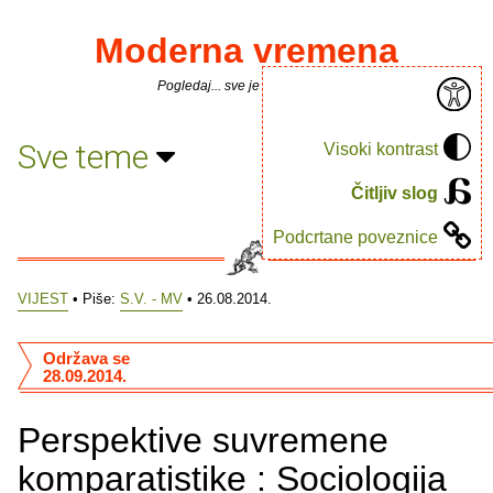
Moderna vremena
Pogledaj... sve je puno knjiga.
Sve teme
Visoki kontrast
Čitljiv slog
Podcrtane poveznice
VIJEST
• Piše:
S.V. - MV
• 26.08.2014.
Održava se
28.09.2014.
Perspektive suvremene
komparatistike : Sociologija