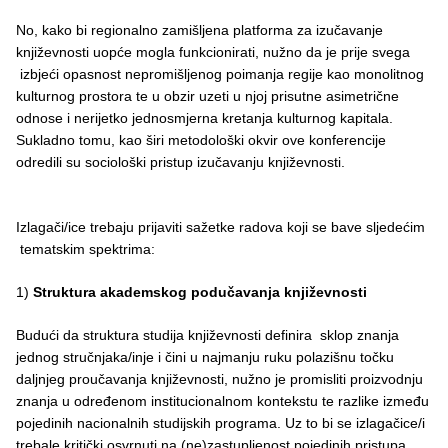
No, kako bi regionalno zamišljena platforma za izučavanje
književnosti uopće mogla funkcionirati, nužno da je prije svega
izbjeći opasnost nepromišljenog poimanja regije kao monolitnog
kulturnog prostora te u obzir uzeti u njoj prisutne asimetrične
odnose i nerijetko jednosmjerna kretanja kulturnog kapitala.
Sukladno tomu, kao širi metodološki okvir ove konferencije
odredili su sociološki pristup izučavanju književnosti.
Izlagači/ice trebaju prijaviti sažetke radova koji se bave sljedećim
tematskim spektrima:
1)
Struktura akademskog podučavanja književnosti
Budući da struktura studija književnosti definira sklop znanja
jednog stručnjaka/inje i čini u najmanju ruku polazišnu točku
daljnjeg proučavanja književnosti, nužno je promisliti proizvodnju
znanja u određenom institucionalnom kontekstu te razlike između
pojedinih nacionalnih studijskih programa. Uz to bi se izlagačice/i
trebale kritički osvrnuti na (ne)zastupljenost pojedinih pristupa