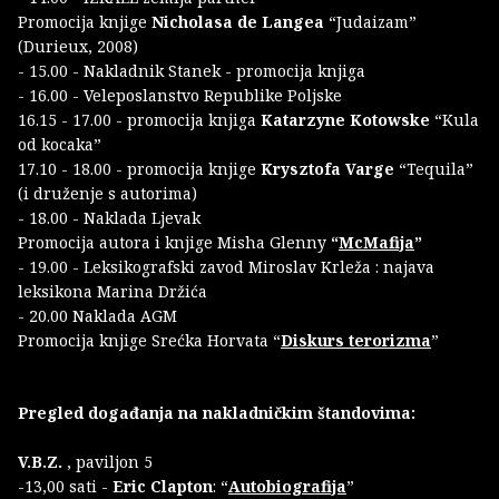
Promocija knjige
Nicholasa de Langea
“Judaizam”
(Durieux, 2008)
- 15.00 - Nakladnik Stanek - promocija knjiga
- 16.00 - Veleposlanstvo Republike Poljske
16.15 - 17.00 - promocija knjiga
Katarzyne Kotowske
“Kula
od kocaka”
17.10 - 18.00 - promocija knjige
Krysztofa Varge
“Tequila”
(i druženje s autorima)
- 18.00 - Naklada Ljevak
Promocija autora i knjige Misha Glenny
“
McMafija
”
- 19.00 - Leksikografski zavod Miroslav Krleža : najava
leksikona Marina Držića
- 20.00 Naklada AGM
Promocija knjige Srećka Horvata “
Diskurs terorizma
”
Pregled događanja na nakladničkim štandovima:
V.B.Z.
, paviljon 5
-13,00 sati -
Eric Clapton
: “
Autobiografija
”