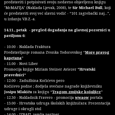
predstaviti i potpisivati svoju nedavno objavljenu knjigu
"McMAFIJA" (Naklada Ljevak, 2008), te
Sir Michael Bull
, koji
će predstaviti svoj već slavni vodič - “101 zagrebački naj…”,
u izdanju V.B.Z.-a.
14.11., petak - pregled događanja na glavnoj pozornici u
paviljonu 6:
- 10.00 - Naklada Fraktura
Predstavljanje romana Zvonka Todorovskog “
More pravog
kapetana
”
- 11.00 - Novi Liber
Promocija knjige Miriam Steiner Aviezer
“Hrvatski
pravednici“
- 12.00 - Zadužbina Kočićevo pero
Kočićevo podne ; dodjela svečane nagrade književniku
Josipu Mlakiću
za knjigu “
Tragom zmijske košuljice
”
- 12.30 - Nakladnik Fravero - promocija
wwaow
portala
- 13.00 - Hrvatska udruga školskih knjižničara: Prezentacija
udruge i okrugli stol
- 14.00 - IZRAEL zemlja partner