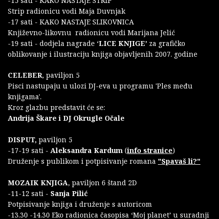
-15 sati - KAKO NASTAJE STRIP
Strip radionicu vodi Maja Duvnjak
-17 sati - KAKO NASTAJE SLIKOVNICA
Književno-likovnu radionicu vodi Marijana Jelić
-19 sati - dodjela nagrade ‘
LICE KNJIGE’
za grafičko
oblikovanje i ilustraciju knjiga objavljenih 2007. godine
CELEBER
, paviljon 5
Pisci nastupaju u ulozi DJ-eva u programu 'Ples među
knjigama'.
Kroz glazbu predstavit će se:
Andrija Škare i DJ Okrugle Očale
DISPUT,
paviljon 5
-17-19 sati -
Aleksandra Kardum
(
info stranice
)
Druženje s publikom i potpisivanje romana
"Spavaš li?"
MOZAIK KNJIGA
, paviljon 6 štand 2D
-11-12 sati -
Sanja Pilić
Potpisivanje knjiga i druženje s autoricom
-13.30 -14.30 Eko radionica časopisa ‘Moj planet’ u suradnji