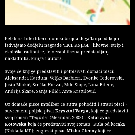
Petak na Interliberu donosi brojna događanja od kojih
izdvajamo dodjelu nagrade ‘LICE KNJIGE’, likovne, strip i
ekološke radionice, te nezaobilazna predstavljanja
nakladnika, knjiga i autora.
Svoje će knjige predstaviti i potpisivati domaći pisci:
Aleksandra Kardum, Veljko Barbieri, Zvonko Todorovski,
Josip Mlakić, Srećko Horvat, Mile Stojić, Lana Bitenc,
Andrija Škare, Sanja Pilić i Ante Krstulović.
Uz domaće pisce Inteliber će sutra pohoditi i strani pisci -
suvremeni poljski pisci
Krysztof Varga,
koji će predstaviti
svoj roman "Tequila" (Meandar, 2008) i
Katarzyna
Kotowska
koja će predstaviti svoj roman "Kula od kocaka"
(Naklada MD); engleski pisac
Misha Glenny
koji će