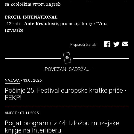
sa Zoološkim vrtom Zagreb
PROFIL INTENATIONAL
-12 sati -
Ante Krstulović
, promocija knjige “Vina
Hrvatske”
Preporuči članak
– POVEZANI SADRŽAJ –
NAJAVA
• 13.05.2026.
Počinje 25. Festival europske kratke priče -
FEKP!
VIJEST
• 07.11.2025.
Bogat program uz 44. Izložbu muzejske
knjige na Interliberu