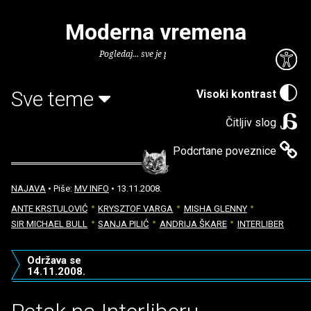
Moderna vremena
Pogledaj... sve je puno knjiga.
Sve teme
Visoki kontrast
Čitljiv slog
Podcrtane poveznice
NAJAVA
• Piše:
MV INFO
• 13.11.2008.
ANTE KRSTULOVIĆ
KRYSZTOF VARGA
MISHA GLENNY
SIR MICHAEL BULL
SANJA PILIĆ
ANDRIJA ŠKARE
INTERLIBER
Održava se
14.11.2008.