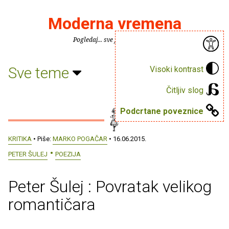
Moderna vremena
Pogledaj... sve je puno knjiga.
Sve teme
Visoki kontrast
Čitljiv slog
Podcrtane poveznice
KRITIKA
• Piše:
MARKO POGAČAR
• 16.06.2015.
PETER ŠULEJ
POEZIJA
Peter Šulej : Povratak velikog
romantičara