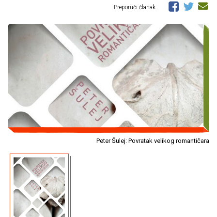
Preporuči članak
Peter Šulej: Povratak velikog romantičara