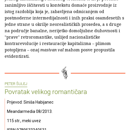
zanimljivo iščitavati u kontekstu domaće proizvodnje iz
istog razdoblja koja je, zabavljena odmicanjem od
postmoderne intermedijalnosti i inih praksi osamdesetih s
jedne strane u okrilje neorealističkih prosedea, a s druge
na područje banalne, nerijetko domoljubne duhovnosti i
"prave" retroromantike, uslijed nacionalističke
kontrarevolucije i restauracije kapitalizma – plimom
potopljena – onaj
masivan val
mahom posve propustila
evidentirati.
PETER ŠULEJ
Povratak velikog romantičara
Prijevod: Siniša Habijanec
Meandarmedia 08/2013.
115 str., meki uvez