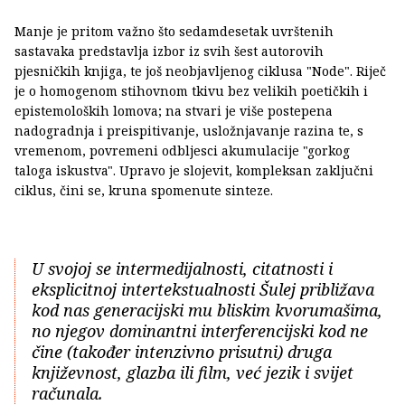
Manje je pritom važno što sedamdesetak uvrštenih
sastavaka predstavlja izbor iz svih šest autorovih
pjesničkih knjiga, te još neobjavljenog ciklusa "Node". Riječ
je o homogenom stihovnom tkivu bez velikih poetičkih i
epistemoloških lomova; na stvari je više postepena
nadogradnja i preispitivanje, usložnjavanje razina te, s
vremenom, povremeni odbljesci akumulacije "gorkog
taloga iskustva". Upravo je slojevit, kompleksan zaključni
ciklus, čini se, kruna spomenute sinteze.
U svojoj se intermedijalnosti, citatnosti i
eksplicitnoj intertekstualnosti Šulej približava
kod nas generacijski mu bliskim kvorumašima,
no njegov dominantni interferencijski kod ne
čine (također intenzivno prisutni) druga
književnost, glazba ili film, već jezik i svijet
računala.