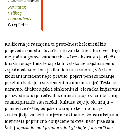
Povratak
velikog
romantičara
Šulej Peter
Književna je razmjena te protočnost beletrističkih
prijevoda između slovačke i hrvatske literature već dugi
niz godina gotovo zanemariva – bez obzira što je riječ o
bliskim susjedima te srpskohrvatskome najsličnijemu
zapadnoslavenskom jeziku, tek tu i tamo se, više kao
izolirani incident nego pravilo, pojavi poneko izdanje,
posebno kada je o suvremenim autorima riječ. Teško je,
naravno, dijakronijski i sinkronijski, slovačku književnu
proizvodnju uspoređivati s onima mnogo većih te ranije
emancipiranih slavenskih kultura koje je okružuju –
primjerice češke, poljske i ukrajinske – no tim je
zanimljivije zaviriti u njezine aktualne, konstrukcijama
identiteta poprilično obilježene tokove. Kako piše sam
Šulej:
upoznajte me! promatrajte! gledajte! / u zemlji bez