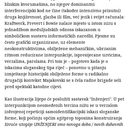
bliskim kvorumašima, no njegov dominantni
interferencijski kod ne čine (također intenzivno prisutni)
druga književnost, glazba ili film, već jezik i svijet računala:
Kraftwerk, Prevert i Bowie nalaze mjesto u istom nizu s
jednadžbom međuljudskih odnosa iskazanom u
simboličkom sustavu informatičkih naredbi. Pjesme su
često grafički organizirane, uz elemente
neokonstruktivizma, obilježene mehaničkim, ubrzanim
ritmom reducirane interpunkcije, ispresijecane uzvicima,
verzalima, parolama. Pri tom je – pogotovo kada je o
iskazima sloganskog tipa riječ – ponovno u pitanju
izmještanje historijski obilježene forme u radikalno
drugačiji kontekst: Majakovski se s čela radne brigade seli
pred spektakl katodne cijevi.
Kao ilustracija lijepo će poslužiti sastavak "Inženjeri". U pet
interpunkcijom neomeđenih tercina nižu se u verzalom
izdvojenoj repeticiji samoidentifikacijski iskazi sloganske
forme, koji počinju općim agitprop toposima konstruiranja
živuće utopije (
INŽENJERI smo novoga doba / novih duhovnih