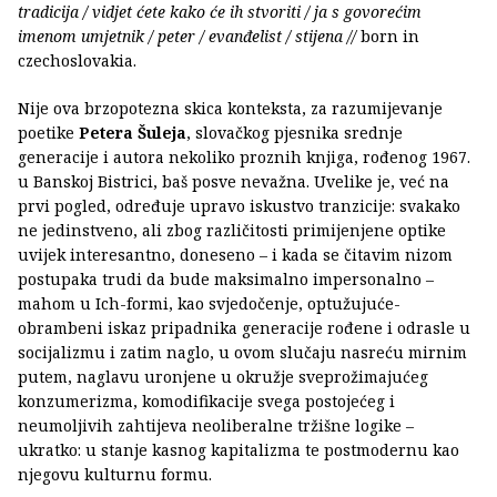
tradicija / vidjet ćete kako će ih stvoriti / ja s govorećim
imenom umjetnik / peter / evanđelist / stijena //
born in
czechoslovakia.
Nije ova brzopotezna skica konteksta, za razumijevanje
poetike
Petera Šuleja
, slovačkog pjesnika srednje
generacije i autora nekoliko proznih knjiga, rođenog 1967.
u Banskoj Bistrici, baš posve nevažna. Uvelike je, već na
prvi pogled, određuje upravo iskustvo tranzicije: svakako
ne jedinstveno, ali zbog različitosti primijenjene optike
uvijek interesantno, doneseno – i kada se čitavim nizom
postupaka trudi da bude maksimalno impersonalno –
mahom u Ich-formi, kao svjedočenje, optužujuće-
obrambeni iskaz pripadnika generacije rođene i odrasle u
socijalizmu i zatim naglo, u ovom slučaju nasreću mirnim
putem, naglavu uronjene u okružje sveprožimajućeg
konzumerizma, komodifikacije svega postojećeg i
neumoljivih zahtijeva neoliberalne tržišne logike –
ukratko: u stanje kasnog kapitalizma te postmodernu kao
njegovu kulturnu formu.