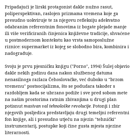
Pripadajući je lirski protagonist dakle nužno rasut,
poliperspektivan, raslojen prizmama vremena koje ga
presudno uokviruje te za njegovu refleksiju adekvatno
odabranim referentnim fonovima iz bogate plejade manje
ili više verificiranih činjenica književne tradicije, shvaćene
u postmodernom kontekstu kao vrsta samoposlužne
riznice: supermarket iz kojeg se slobodno bira, kombinira i
nadograđuje.
Svoju je prvu pjesničku knjigu ("Porno", 1994) Šulej objavio
dakle nekih godinu dana nakon službenog datuma
nenasilnoga razlaza Čehoslovačke, već duboko u "brzom
vremenu" postsocijalizma, što se podudara također s
razdobljem kada se ubrzano podiže i sve pred sobom mete
na našim prostorima ratnim zbivanjima u drugi plan
potisnut
masivan val tehnološke revolucije
. Potonji i zbir
njegovih posljedica predstavljaju drugi temeljni referentni
fon knjige, ali i presudno utječu na njezin "tehnički"
instrumentarij, postupke koji čine gusta mjesta njezine
literarnosti.