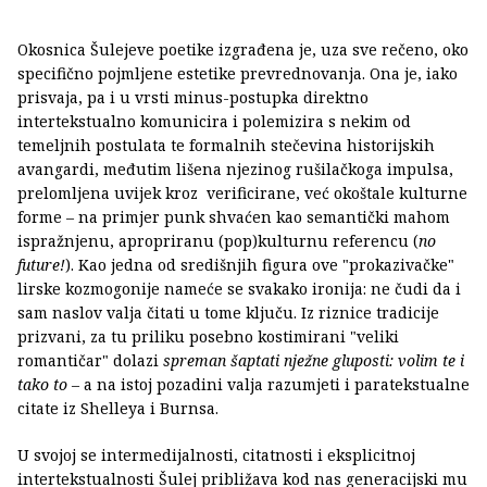
Okosnica Šulejeve poetike izgrađena je, uza sve rečeno, oko
specifično pojmljene estetike prevrednovanja. Ona je, iako
prisvaja, pa i u vrsti minus-postupka direktno
intertekstualno komunicira i polemizira s nekim od
temeljnih postulata te formalnih stečevina historijskih
avangardi, međutim lišena njezinog rušilačkoga impulsa,
prelomljena uvijek kroz verificirane, već okoštale kulturne
forme – na primjer punk shvaćen kao semantički mahom
ispražnjenu, apropriranu (pop)kulturnu referencu (
no
future!
). Kao jedna od središnjih figura ove "prokazivačke"
lirske kozmogonije nameće se svakako ironija: ne čudi da i
sam naslov valja čitati u tome ključu. Iz riznice tradicije
prizvani, za tu priliku posebno kostimirani "veliki
romantičar" dolazi
spreman šaptati nježne gluposti: volim te i
tako to
– a na istoj pozadini valja razumjeti i paratekstualne
citate iz Shelleya i Burnsa.
U svojoj se intermedijalnosti, citatnosti i eksplicitnoj
intertekstualnosti Šulej približava kod nas generacijski mu