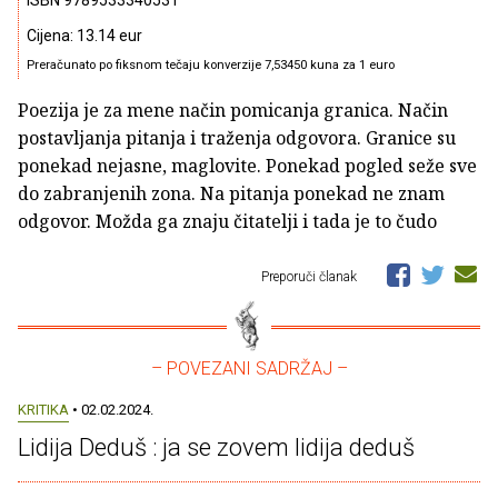
ISBN 9789533340531
Cijena: 13.14 eur
Preračunato po fiksnom tečaju konverzije 7,53450 kuna za 1 euro
Poezija je za mene način pomicanja granica. Način
postavljanja pitanja i traženja odgovora. Granice su
ponekad nejasne, maglovite. Ponekad pogled seže sve
do zabranjenih zona. Na pitanja ponekad ne znam
odgovor. Možda ga znaju čitatelji i tada je to čudo
Preporuči članak
– POVEZANI SADRŽAJ –
KRITIKA
• 02.02.2024.
Lidija Deduš : ja se zovem lidija deduš