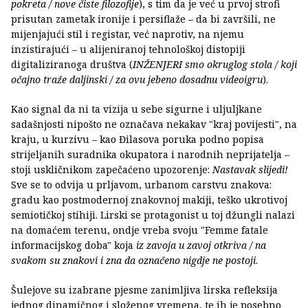
pokreta / nove čiste filozofije
), s tim da je već u prvoj strofi
prisutan zametak ironije i persiflaže – da bi završili, ne
mijenjajući stil i registar, već naprotiv, na njemu
inzistirajući – u alijeniranoj tehnološkoj distopiji
digitaliziranoga društva (
INŽENJERI smo okruglog stola / koji
očajno traže daljinski / za ovu jebeno dosadnu videoigru
).
Kao signal da ni ta vizija u sebe sigurne i uljuljkane
sadašnjosti nipošto ne označava nekakav "kraj povijesti", na
kraju, u kurzivu – kao Đilasova poruka podno popisa
strijeljanih suradnika okupatora i narodnih neprijatelja –
stoji uskličnikom zapečaćeno upozorenje:
Nastavak slijedi!
Sve se to odvija u prljavom, urbanom carstvu znakova:
gradu kao postmodernoj znakovnoj makiji, teško ukrotivoj
semiotičkoj stihiji. Lirski se protagonist u toj džungli nalazi
na domaćem terenu, ondje vreba svoju "Femme fatale
informacijskog doba" koja
iz zavoja u zavoj otkriva / na
svakom su znakovi i zna da označeno nigdje ne postoji
.
Šulejove su izabrane pjesme zanimljiva lirska refleksija
jednog dinamičnog i složenog vremena, te ih je posebno