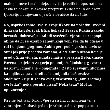
male planove i male ideje, a svijet je velik i nepoznat i iza
ćoška ih čekaju svakojake prepreke i čuda pa ih oblažem
ljubavlju i odijevam u jezične benkice da ih štite.
No, usprkos tome, sve si svoje likove na početku, sredini
ili kraju knjige, ipak lišila ljubavi! Prasca Rokija zakolju
hrvatski dobrovoljci. Mladi svećenik Vjeran se raspopi,
ali ne da bi se oženio ženom koju voli, već da bi otišao u
rat i u njemu poginuo. Ankin petogodišnji sin udavio se u
Sutli još prije početka romana, a od silnih užasa koje je
pred očima vidjela, mlada i naivna prasica Beba, (inače
čuvena u cijelom Zagorju po umijeću ljudskog govora)
na kraju romana je – onijemila! Zašto si svojim likovima
kao njihova „stvoritelica“ namijenila baš ovakve
sudbine? Krije li se iza ovog višestrukog „anti sretnog
svršetka“ neka poruka pisca? Neka teza? Možda
upozorenje?
Pa nije baš tako. Roki i Vjeran su likovi-amblemi teme
zabranjene ljubavi. Jedan je Srbin, a drugi pop pa su u