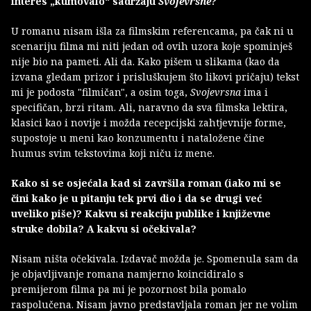
interes „kumovalo“ sadržaju
Svojevrsne
?
U romanu nisam išla za filmskim referencama, pa čak ni u
scenariju filma mi niti jedan od ovih uzora koje spominješ
nije bio na pameti. Ali da. Kako pišem u slikama (kao da
izvana gledam prizor i prisluškujem što likovi pričaju) tekst
mi je podosta "filmičan", a osim toga,
Svojevrsna
ima i
specifičan, brzi ritam. Ali, naravno da sva filmska lektira,
klasici kao i novije i možda recepcijski zahtjevnije forme,
supostoje u meni kao konzumentu i nataložene čine
humus svim tekstovima koji niču iz mene.
Kako si se osjećala kad si završila roman (iako mi se
čini kako je u pitanju tek prvi dio i da se drugi već
uveliko piše)? Kakvu si reakciju publike i književne
struke dobila? A kakvu si očekivala?
Nisam ništa očekivala. Izdavač možda je. Spomenula sam da
je objavljivanje romana namjerno koincidiralo s
premijerom filma pa mi je pozornost bila pomalo
raspolučena. Nisam javno predstavljala roman jer ne volim