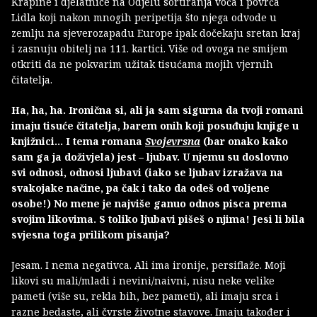
Krapine i djelatnice na Odjelu sortiranja voća i povrća
Lidla koji nakon mnogih peripetija što njega odvode u
zemlju na sjeverozapadu Europe ipak dočekaju sretan kraj
i zasnuju obitelj na 111. kartici. Više od ovoga ne smijem
otkriti da ne pokvarim užitak tisućama mojih vjernih
čitatelja.
Ha, ha, ha. Ironična si, ali ja sam sigurna da tvoji romani
imaju tisuće čitatelja, barem onih koji posuđuju knjige u
knjižnici… I tema romana
Svojevrsna
(bar onako kako
sam ga ja doživjela) jest – ljubav. U njemu su doslovno
svi odnosi, odnosi ljubavi (iako se ljubav izražava na
svakojake načine, pa čak i tako da odeš od voljene
osobe!) No mene je najviše ganuo odnos pisca prema
svojim likovima. S toliko ljubavi pišeš o njima! Jesi li bila
svjesna toga prilikom pisanja?
Jesam. I nema negativca. Ali ima ironije, persiflaže. Moji
likovi su mali/mladi i nevini/naivni, nisu neke velike
pameti (više su, rekla bih, bez pameti), ali imaju srca i
razne bedaste, ali čvrste životne stavove. Imaju također i