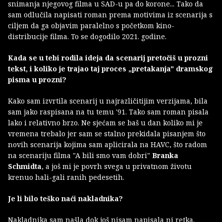
snimanja njegovog filma u SAD-u pa do korone... Tako da
sam odlučila napisati roman prema motivima iz scenarija s
ciljem da ga objavim paralelno s početkom kino-
distribucije filma. To se dogodilo 2021. godine.
Kada se u tebi rodila ideja da scenarij pretočiš u prozni
tekst, i koliko je trajao taj proces „pretakanja" dramskog
pisma u prozni?
Kako sam izvrtila scenarij u najrazličitijim verzijama, bila
sam jako raspisana na tu temu '91. Tako sam roman pisala
lako i relativno brzo. Ne sjećam se baš u dan koliko mi je
vremena trebalo jer sam se stalno prekidala pisanjem što
novih scenarija kojima sam aplicirala na HAVC, što radom
na scenariju filma "A bili smo vam dobri"
Branka
Schmidta
, a još mi je povrh svega u privatnom životu
krenuo hali-gali ranih pedesetih.
Je li bilo teško naći nakladnika?
Nakladnika sam našla dok još nisam napisala ni retka.