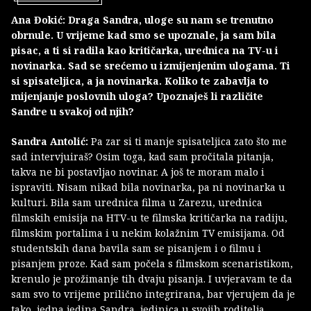
Ana Đokić: Draga Sandra, uloge su nam se trenutno
obrnule. U vrijeme kad smo se upoznale, ja sam bila
pisac, a ti si radila kao kritičarka, urednica na TV-u i
novinarka. Sad se srećemo u izmijenjenim ulogama. Ti
si spisateljica, a ja novinarka. Koliko te zabavlja to
mijenjanje poslovnih uloga? Upoznaješ li različite
Sandre u svakoj od njih?
Sandra Antolić:
Pa zar si ti manje spisateljica zato što me
sad intervjuiraš? Osim toga, kad sam pročitala pitanja,
takva ne bi postavljao novinar. A još te moram malo i
ispraviti. Nisam nikad bila novinarka, pa ni novinarka u
kulturi. Bila sam urednica filma u Zarezu, urednica
filmskih emisija na HTV-u te filmska kritičarka na radiju,
filmskim portalima i u nekim kolažnim TV emisijama. Od
studentskih dana bavila sam se pisanjem i o filmu i
pisanjem proze. Kad sam počela s filmskom scenaristikom,
krenulo je prožimanje tih dvaju pisanja. I uvjeravam te da
sam svo to vrijeme prilično integrirana, bar vjerujem da je
tako, jedna jedina Sandra, jedinica u svojih roditelja.