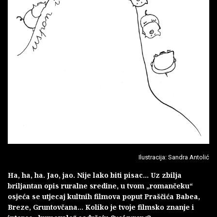
Ilustracija: Sandra Antolić
Ha, ha, ha. Jao, jao. Nije lako biti pisac… Uz zbilja
briljantan opis ruralne sredine, u tvom „romančeku“
osjeća se utjecaj kultnih filmova poput Praščića Babea,
Breze, Gruntovčana… Koliko je tvoje filmsko znanje i