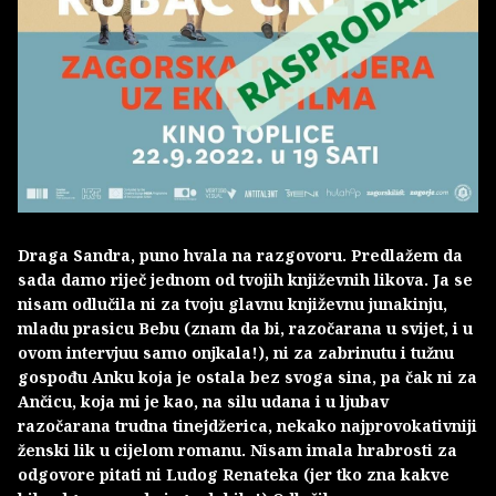
Draga Sandra, puno hvala na razgovoru. Predlažem da
sada damo riječ jednom od tvojih književnih likova. Ja se
nisam odlučila ni za tvoju glavnu književnu junakinju,
mladu prasicu Bebu (znam da bi, razočarana u svijet, i u
ovom intervjuu samo onjkala!), ni za zabrinutu i tužnu
gospođu Anku koja je ostala bez svoga sina, pa čak ni za
Ančicu, koja mi je kao, na silu udana i u ljubav
razočarana trudna tinejdžerica, nekako najprovokativniji
ženski lik u cijelom romanu. Nisam imala hrabrosti za
odgovore pitati ni Ludog Renateka (jer tko zna kakve