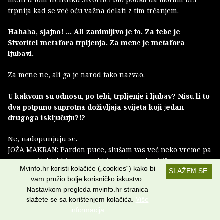
trpnija kad se već oću važna delati z tim trčanjem.
Hahaha, sjajno! … Ali zanimljivo je to. Za tebe je
Stvoritel metafora trpljenja. Za mene je metafora
ljubavi.
Za mene ne, ali ga je narod tako nazvao.
U kakvom su odnosu, po tebi, trpljenje i ljubav? Nisu li to
dva potpuno suprotna doživljaja svijeta koji jedan
drugoga isključuju?!?
Ne, nadopunjuju se.
JOŽA MAKRAN: Pardon puce, slušam vas već neko vreme pa
sam se pital jel bi se mogel i ja mrvicu ubaciti?
Mvinfo.hr koristi kolačiće („cookies“) kako bi
SLAŽEM SE
vam pružio bolje korisničko iskustvo.
(Zanimljiva situacija. Imam pisca koji odbija dati riječ
Nastavkom pregleda mvinfo.hr stranica
Stvoritelu i književni lik koji nepozvan upada u intervju….
slažete se sa korištenjem kolačića.
Više
Čini se da Trpeći Stvoritel i meni nešto poručuje!)
informacija
Izvolite, gospodine Joža.