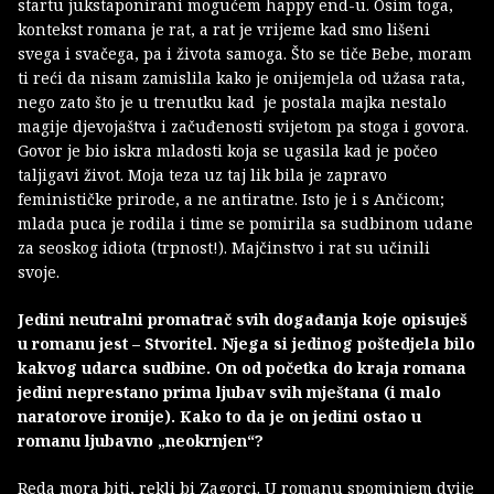
startu jukstaponirani mogućem happy end-u. Osim toga,
kontekst romana je rat, a rat je vrijeme kad smo lišeni
svega i svačega, pa i života samoga. Što se tiče Bebe, moram
ti reći da nisam zamislila kako je onijemjela od užasa rata,
nego zato što je u trenutku kad je postala majka nestalo
magije djevojaštva i začuđenosti svijetom pa stoga i govora.
Govor je bio iskra mladosti koja se ugasila kad je počeo
taljigavi život. Moja teza uz taj lik bila je zapravo
feminističke prirode, a ne antiratne. Isto je i s Ančicom;
mlada puca je rodila i time se pomirila sa sudbinom udane
za seoskog idiota (trpnost!). Majčinstvo i rat su učinili
svoje.
Jedini neutralni promatrač svih događanja koje opisuješ
u romanu jest – Stvoritel. Njega si jedinog poštedjela bilo
kakvog udarca sudbine. On od početka do kraja romana
jedini neprestano prima ljubav svih mještana (i malo
naratorove ironije). Kako to da je on jedini ostao u
romanu ljubavno „neokrnjen“?
Reda mora biti, rekli bi Zagorci. U romanu spominjem dvije