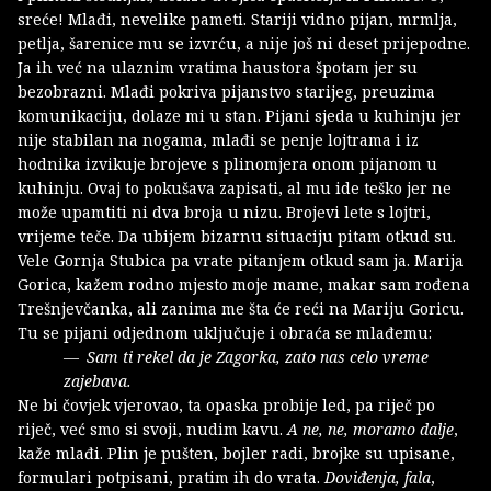
sreće! Mlađi, nevelike pameti. Stariji vidno pijan, mrmlja,
petlja, šarenice mu se izvrću, a nije još ni deset prijepodne.
Ja ih već na ulaznim vratima haustora špotam jer su
bezobrazni. Mlađi pokriva pijanstvo starijeg, preuzima
komunikaciju, dolaze mi u stan. Pijani sjeda u kuhinju jer
nije stabilan na nogama, mlađi se penje lojtrama i iz
hodnika izvikuje brojeve s plinomjera onom pijanom u
kuhinju. Ovaj to pokušava zapisati, al mu ide teško jer ne
može upamtiti ni dva broja u nizu. Brojevi lete s lojtri,
vrijeme teče. Da ubijem bizarnu situaciju pitam otkud su.
Vele Gornja Stubica pa vrate pitanjem otkud sam ja. Marija
Gorica, kažem rodno mjesto moje mame, makar sam rođena
Trešnjevčanka, ali zanima me šta će reći na Mariju Goricu.
Tu se pijani odjednom uključuje i obraća se mlađemu:
Sam ti rekel da je Zagorka, zato nas celo vreme
zajebava.
Ne bi čovjek vjerovao, ta opaska probije led, pa riječ po
riječ, već smo si svoji, nudim kavu.
A ne, ne, moramo dalje
,
kaže mlađi. Plin je pušten, bojler radi, brojke su upisane,
formulari potpisani, pratim ih do vrata.
Doviđenja, fala
,