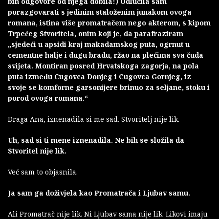
bih odgovore od njega dobila!) Odlučila sam
porazgovarati s jedinim staloženim junakom ovoga
romana, istina više promatračem nego akterom, s kipom
Trpećeg Stvoritela, onim koji je, da parafraziram
„sjedeći u apsidi kraj makadamskog puta, ogrnut u
cementne halje i dugu bradu, ržao na plećima sva čuda
svijeta. Montiran posred Hrvatskoga zagorja, na pola
puta između Cugovca Donjeg i Cugovca Gornjeg, iz
svoje se komforne garsonijere brinuo za seljane, stoku i
porod ovoga romana.“
Draga Ana, iznenadila si me sad. Stvoritelj nije lik.
Uh, sad si ti mene iznenadila. Ne bih se složila da
Stvoritel nije lik.
Već sam to objasnila.
Ja sam ga doživjela kao Promatrača i Ljubav samu.
Ali Promatrač nije lik. Ni Ljubav sama nije lik. Likovi imaju