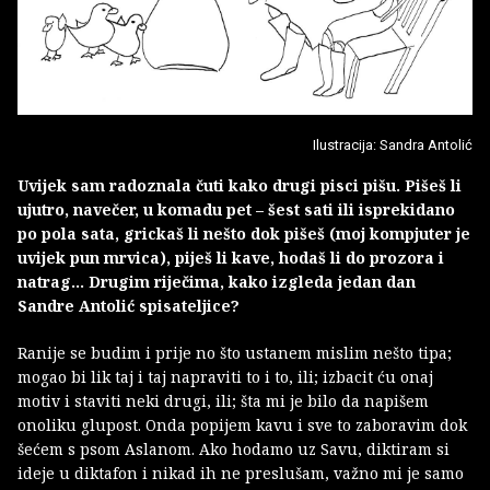
Ilustracija: Sandra Antolić
Uvijek sam radoznala čuti kako drugi pisci pišu. Pišeš li
ujutro, navečer, u komadu pet – šest sati ili isprekidano
po pola sata, grickaš li nešto dok pišeš (moj kompjuter je
uvijek pun mrvica), piješ li kave, hodaš li do prozora i
natrag… Drugim riječima, kako izgleda jedan dan
Sandre Antolić spisateljice?
Ranije se budim i prije no što ustanem mislim nešto tipa;
mogao bi lik taj i taj napraviti to i to, ili; izbacit ću onaj
motiv i staviti neki drugi, ili; šta mi je bilo da napišem
onoliku glupost. Onda popijem kavu i sve to zaboravim dok
šećem s psom Aslanom. Ako hodamo uz Savu, diktiram si
ideje u diktafon i nikad ih ne preslušam, važno mi je samo