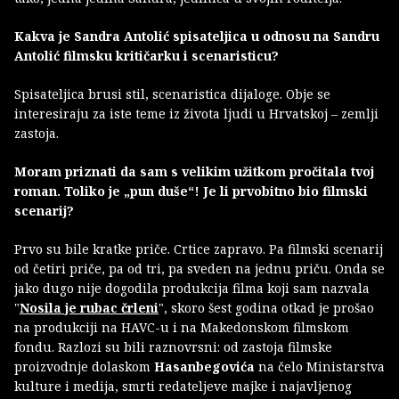
Kakva je Sandra Antolić spisateljica u odnosu na Sandru
Antolić filmsku kritičarku i scenaristicu?
Spisateljica brusi stil, scenaristica dijaloge. Obje se
interesiraju za iste teme iz života ljudi u Hrvatskoj – zemlji
zastoja.
Moram priznati da sam s velikim užitkom pročitala tvoj
roman. Toliko je „pun duše“! Je li prvobitno bio filmski
scenarij?
Prvo su bile kratke priče. Crtice zapravo. Pa filmski scenarij
od četiri priče, pa od tri, pa sveden na jednu priču. Onda se
jako dugo nije dogodila produkcija filma koji sam nazvala
"
Nosila je rubac črleni
", skoro šest godina otkad je prošao
na produkciji na HAVC-u i na Makedonskom filmskom
fondu. Razlozi su bili raznovrsni: od zastoja filmske
proizvodnje dolaskom
Hasanbegovića
na čelo Ministarstva
kulture i medija, smrti redateljeve majke i najavljenog