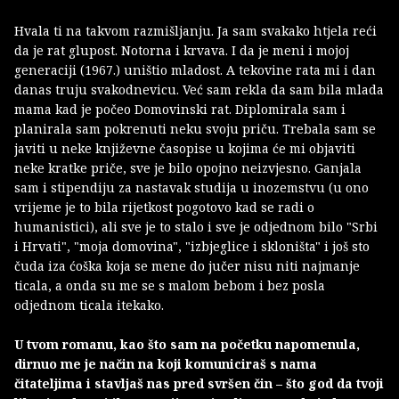
Hvala ti na takvom razmišljanju. Ja sam svakako htjela reći
da je rat glupost. Notorna i krvava. I da je meni i mojoj
generaciji (1967.) uništio mladost. A tekovine rata mi i dan
danas truju svakodnevicu. Već sam rekla da sam bila mlada
mama kad je počeo Domovinski rat. Diplomirala sam i
planirala sam pokrenuti neku svoju priču. Trebala sam se
javiti u neke književne časopise u kojima će mi objaviti
neke kratke priče, sve je bilo opojno neizvjesno. Ganjala
sam i stipendiju za nastavak studija u inozemstvu (u ono
vrijeme je to bila rijetkost pogotovo kad se radi o
humanistici), ali sve je to stalo i sve je odjednom bilo "Srbi
i Hrvati", "moja domovina", "izbjeglice i skloništa" i još sto
čuda iza ćoška koja se mene do jučer nisu niti najmanje
ticala, a onda su me se s malom bebom i bez posla
odjednom ticala itekako.
U tvom romanu, kao što sam na početku napomenula,
dirnuo me je način na koji komuniciraš s nama
čitateljima i stavljaš nas pred svršen čin – što god da tvoji