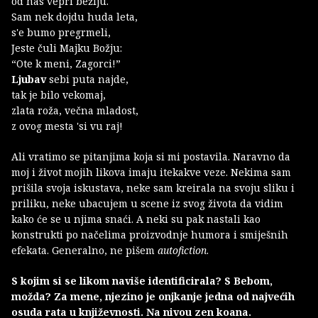
od nas vepri bežiju.
Sam nek dojdu huda leta,
s'e bumo pregrmeli,
Jeste čuli Majku Božju:
“Ote k meni, Zagorci!”
Ljubav
sebi puta najde,
tak je bilo vekomaj,
zlata roža, večna mladost,
z ovog mesta 'si vu raj!
Ali vratimo se pitanjima koja si mi postavila. Naravno da
moj i život mojih likova imaju itekakve veze. Nekima sam
prišila svoja iskustava, neke sam kreirala na svoju sliku i
priliku, neke ubacujem u scene iz svog života da vidim
kako će se u njima snaći. A neki su pak nastali kao
konstrukti po načelima proizvodnje humora i smiješnih
efekata. Generalno, ne pišem
autofiction
.
S kojim si se likom naviše identificirala? S Bebom,
možda? Za mene, njezino je onjkanje jedna od najvećih
osuda rata u književnosti. Na nivou zen koana.