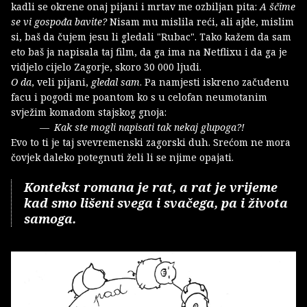
kadli se okrene onaj pijani i mrtav me ozbiljan pita:
A ščime
se vi gospođa bavite?
Nisam mu mislila reći, ali ajde, mislim
si, baš da čujem jesu li gledali "Rubac". Tako kažem da sam
eto baš ja napisala taj film, da ga ima na Netflixu i da ga je
vidjelo cijelo Zagorje, skoro 30 000 ljudi.
O da
, veli pijani,
gledal sam
. Pa namjesti iskreno začuđenu
facu i pogodi me poantom ko s u celofan neumotanim
svježim komadom stajskog gnoja:
Kak ste mogli napisati tak nekaj glupoga?!
Evo to ti je taj svevremenski zagorski duh. Srećom ne mora
čovjek daleko potegnuti želi li se njime opajati.
Kontekst romana je rat, a rat je vrijeme
kad smo lišeni svega i svačega, pa i života
samoga.