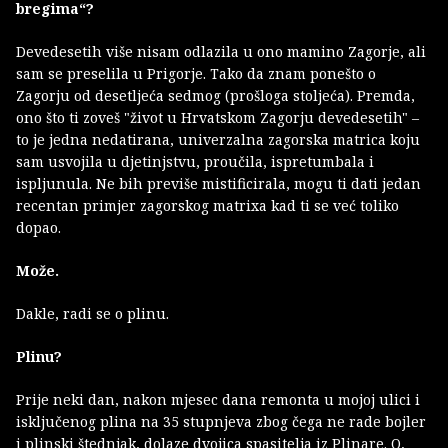
bregima“?
Devedesetih više nisam odlazila u ono mamino Zagorje, ali
sam se preselila u Prigorje. Tako da znam ponešto o
Zagorju od desetljeća sedmog (prošloga stoljeća). Premda,
ono što ti zoveš "život u Hrvatskom Zagorju devedesetih" –
to je jedna nedatirana, univerzalna zagorska matrica koju
sam usvojila u djetinjstvu, proučila, ispretumbala i
ispljunula. Ne bih previše mistificirala, mogu ti dati jedan
recentan primjer zagorskog matrixa kad ti se već toliko
dopao.
Može.
Dakle, radi se o plinu.
Plinu?
Prije neki dan, nakon mjesec dana remonta u mojoj ulici i
isključenog plina na 35 stupnjeva zbog čega ne rade bojler
i plinski štednjak, dolaze dvojica spasitelja iz Plinare. O,