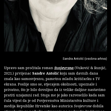
Sandra Antolić (osobna arhiva)
Upravo sam pročitala roman
Svojevrsna
(Vuković & Runjić,
2021.) prvijenac
Sandre Antolić
koju sam davnih dana
znala kao samosvjesnu, pametnu mladu kritičarku s TV
ekrana. Poslije smo se, stjecajem okolnosti, upoznale i
privatno, što je bilo dovoljno da iz velike daljine nastavimo
pratiti uzajamni rad. Stoga me je jako razveselilo kada sam
čula vijest da je od Povjerenstva Ministarstva kulture i
medija Republike Hrvatske kao autorica
Svojevrsne
dobila