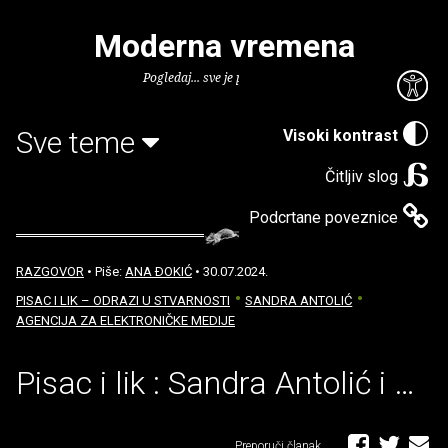
Moderna vremena
Pogledaj... sve je puno knjiga.
Sve teme
Visoki kontrast
Čitljiv slog
Podcrtane poveznice
RAZGOVOR
• Piše:
ANA ÐOKIĆ
• 30.07.2024.
PISAC I LIK – ODRAZI U STVARNOSTI
SANDRA ANTOLIĆ
AGENCIJA ZA ELEKTRONIČKE MEDIJE
Pisac i lik : Sandra Antolić i …
Preporuči članak