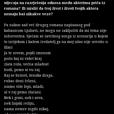
utjecaja na razrješenja odnosa među akterima priča iz
romana? Ili misliš da tvoj život i životi tvojih aktera
nemaju baš nikakve veze?
Pa nakon sad već drugog romana napisanog pod
kabanicom Ljubavi, ne mogu ne zaključiti da mi tema nije
inherentna. Sjećam se završnog songa iz scenarija u kojem
to izrijekom i kažem (redatelj ga na moj užas nije uvrstio u
film):
Ja te zovem, pojdi zmenom
putu kaj ni videt kraj
zlata roža, večna mladost
hodi, pemo si vu raj.
Kaj se brineš, ženska draga,
rubac deni črleni,
nismo više lepi, mladi,
al v raj pemo zlaćani.
Nek i grmi, nek i seva,
nek lisjaki režiju,
nama nemre nigdo nikaj,