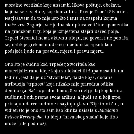
moralne vertikale koje ansambl likova poštuje, obožava,
kojima se zavjetuje, koje konzultira. Prvi je Trpeći Stvoritel.
Naglašavam da to nije isto što i Isus na raspelu kojima
inače vrvi Zagorje, već jedna skulptura veličine spomenika
na gradskom trgu koja je izmještena stajati usred polja.
Trpeći Stvoritel nema aktivnu ulogu, ne govori i ne ponaša
se, nalik je grčkom mudracu u betonskoj apsidi koji
podsjeća ljude na pravdu, mjeru i pravu mjeru.
Ono što je čudno kod Trpećeg Stvoritela kao
materijalizirane ideje koju su lokalci ili župa nasadili na
ledinu, jest da je uz "stvoritela", dakle Boga, dodana
atribucija "trpnost" koja nikako nije prirodna odlika
demijurga. Baš suprotno tomu, Stvoritelj je taj koji kreira
sudbinu ljudi prema svom aršinu, a ljudi su ti koji trpe,
primaju udarce sudbine i saginju glavu. Nije ih ni čut, ni
vidjeti (to je ono što sam kao klinka usisala s
Baladama
Petrice Kerempuha
, tu ideju "hrvatskog stada" koje tiho
muče i ide pod nož).