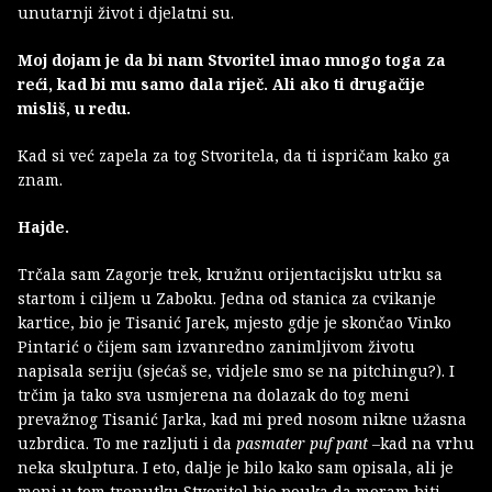
unutarnji život i djelatni su.
Moj dojam je da bi nam Stvoritel imao mnogo toga za
reći, kad bi mu samo dala riječ. Ali ako ti drugačije
misliš, u redu.
Kad si već zapela za tog Stvoritela, da ti ispričam kako ga
znam.
Hajde.
Trčala sam Zagorje trek, kružnu orijentacijsku utrku sa
startom i ciljem u Zaboku. Jedna od stanica za cvikanje
kartice, bio je Tisanić Jarek, mjesto gdje je skončao Vinko
Pintarić o čijem sam izvanredno zanimljivom životu
napisala seriju (sjećaš se, vidjele smo se na pitchingu?). I
trčim ja tako sva usmjerena na dolazak do tog meni
prevažnog Tisanić Jarka, kad mi pred nosom nikne užasna
uzbrdica. To me razljuti i da
pasmater puf pant –
kad na vrhu
neka skulptura. I eto, dalje je bilo kako sam opisala, ali je
meni u tom trenutku Stvoritel bio pouka da moram biti