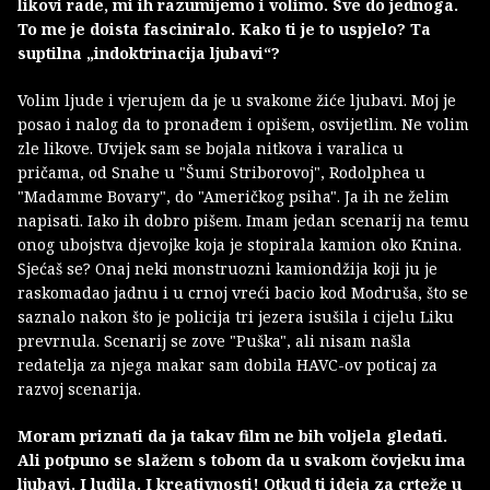
likovi rade, mi ih razumijemo i volimo. Sve do jednoga.
To me je doista fasciniralo. Kako ti je to uspjelo? Ta
suptilna „indoktrinacija ljubavi“?
Volim ljude i vjerujem da je u svakome žiće ljubavi. Moj je
posao i nalog da to pronađem i opišem, osvijetlim. Ne volim
zle likove. Uvijek sam se bojala nitkova i varalica u
pričama, od Snahe u "Šumi Striborovoj", Rodolphea u
"Madamme Bovary", do "Američkog psiha". Ja ih ne želim
napisati. Iako ih dobro pišem. Imam jedan scenarij na temu
onog ubojstva djevojke koja je stopirala kamion oko Knina.
Sjećaš se? Onaj neki monstruozni kamiondžija koji ju je
raskomadao jadnu i u crnoj vreći bacio kod Modruša, što se
saznalo nakon što je policija tri jezera isušila i cijelu Liku
prevrnula. Scenarij se zove "Puška", ali nisam našla
redatelja za njega makar sam dobila HAVC-ov poticaj za
razvoj scenarija.
Moram priznati da ja takav film ne bih voljela gledati.
Ali potpuno se slažem s tobom da u svakom čovjeku ima
ljubavi. I ludila. I kreativnosti! Otkud ti ideja za crteže u