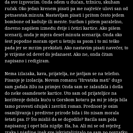
da sve izgovorim. Onda odem u dućan, tržnicu, skuham
ručak. Oko jedan krenem pisati pa me najčešće ulovi san od
petnaestak minuta. Nastavljam pisati i pritom često jedem
bombone od kadulje ili mente. Surfam i pišem paralelno,
dnevno napišem između dvije i četiri kartice. Ako pišem
scenarij, onda je mjera deset minuta scenarija. Onda oko
šest popodne moram opet u šetnju sa psom i to mi teško
pada jer se mrzim prekidati. Ako nastavim pisati navečer, to
je vrijeme od devet do jedanaest. Ako ne, onda čitam
napisano i redigiram.
Nema izlazaka, kava, prijatelja, ne javljam se na telefon.
Pisanje je izolacija. Novom romanu "Hrvatska mati" dugo
sam gađala žilu na primjer. Onda sam se zalaufala i došla
do neke osamdesete kartice. Uto sam od prijateljice na
korištenje dobila kuću u Gorskom kotaru pa mi je ideja bila
tamo provesti ožujak i završiti roman. Prednost je osim
osamljivanja i predivne prirode bila i što nisam morala
šetati psa. I? Što misliš da se dogodilo? Bacila sam pola
napisanog i opet bila nigdje. Ha, ha. Ali mi se od svježeg
zraka i nigdine ipak sve iskristaliziralo pa sam po povratku