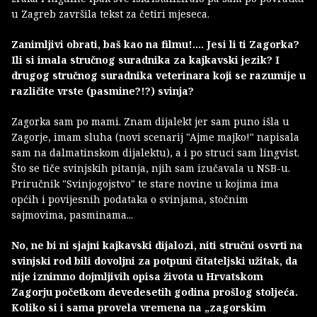
u Zagreb završila tekst za četiri mjeseca.
Zanimljivi obrati, baš kao na filmu!.... Jesi li ti Zagorka?
Ili si imala stručnog suradnika za kajkavski jezik? I
drugog stručnog suradnika veterinara koji se razumije u
različite vrste (pasmine?!?) svinja?
Zagorka sam po mami. Znam dijalekt jer sam puno išla u
Zagorje, imam sluha (novi scenarij "Ajme majko!" napisala
sam na dalmatinskom dijalektu), a i po struci sam lingvist.
Što se tiče svinjskih pitanja, njih sam izučavala u NSB-u.
Priručnik "Svinjogojstvo" te stare novine u kojima ima
općih i povijesnih podataka o svinjama, stočnim
sajmovima, pasminama...
No, ne bi ni sjajni kajkavski dijalozi, niti stručni osvrti na
svinjski rod bili dovoljni za potpuni čitateljski užitak, da
nije iznimno dojmljivih opisa života u Hrvatskom
Zagorju početkom devedesetih godina prošlog stoljeća.
Koliko si i sama provela vremena na „zagorskim