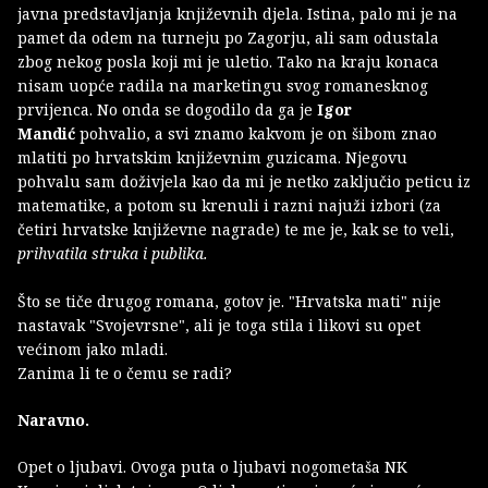
javna predstavljanja književnih djela. Istina, palo mi je na
pamet da odem na turneju po Zagorju, ali sam odustala
zbog nekog posla koji mi je uletio. Tako na kraju konaca
nisam uopće radila na marketingu svog romanesknog
prvijenca. No onda se dogodilo da ga je
Igor
Mandić
pohvalio, a svi znamo kakvom je on šibom znao
mlatiti po hrvatskim književnim guzicama. Njegovu
pohvalu sam doživjela kao da mi je netko zaključio peticu iz
matematike, a potom su krenuli i razni najuži izbori (za
četiri hrvatske književne nagrade) te me je, kak se to veli,
prihvatila struka i publika.
Što se tiče drugog romana, gotov je. "Hrvatska mati" nije
nastavak "Svojevrsne", ali je toga stila i likovi su opet
većinom jako mladi.
Zanima li te o čemu se radi?
Naravno.
Opet o ljubavi. Ovoga puta o ljubavi nogometaša NK