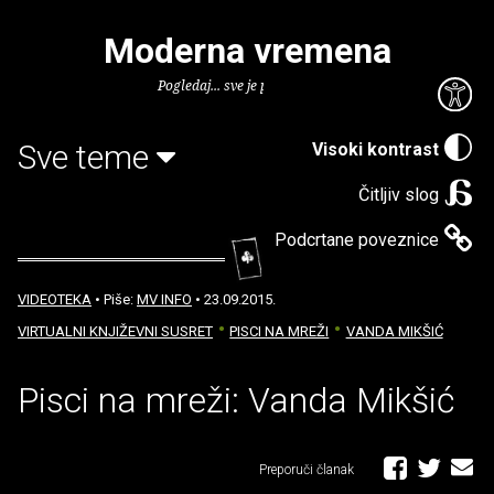
Moderna vremena
Pogledaj... sve je puno knjiga.
Sve teme
Visoki kontrast
Čitljiv slog
Podcrtane poveznice
VIDEOTEKA
• Piše:
MV INFO
• 23.09.2015.
VIRTUALNI KNJIŽEVNI SUSRET
PISCI NA MREŽI
VANDA MIKŠIĆ
Pisci na mreži: Vanda Mikšić
Preporuči članak