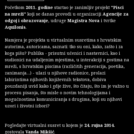
Početkom
2011. godine
startao je zanimljiv projekt
"Pisci
na mreži"
koji se danas provodi u organizaciji
Agencije za
odgoj i obrazovanje
, udruge
Magistra Nova
i tvrtke
Aquilonis
.
Namjera je projekta u virtualnim susretima s hrvatskim
autorima, autoricama, saznati: tko su oni, kako, zašto i za
koga pišu? Publika - prisutni učenici i nastavnici, kao i
sudionici na udaljenim mjestima, u interakciji s gostima na
mreži, s hrvatskim piscima (različitih generacija, poetika,
zanimanja…) - ulazi u njihove radionice, prolazi
labirintima njihovih književnih tekstova, dobiva
pouzdaniji uvid kako i gdje žive, što čitaju, što im je važno u
procesu pisanja, što misle o novim tehnologijama i
mogućnostima komuniciranja s drugima, koji su njihovi
uzori i životni izbori?
Pogledajte virtualni susret u kojem je
24. rujna 2014.
gostovala
Vanda Mikšić
.