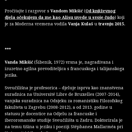
Pročitajte i razgovor s
Vandom Mikšić
(
Od književnog
djela očekujem da me kao Alisu uvede u svoje čudo
) koji
je za Moderna vremena vodila
Vanja Kulaš
u
travnju 2015.
***
Vanda Mikšić
(Šibenik, 1972) vrsna je, nagrađivana i
izuzetno agilna prevoditeljica s francuskoga i talijanskoga
jezika.
Sveučilišna je profesorica – djeluje isprva kao znanstvena
suradnica na Université Libre de Bruxelles (2007-2014),
vanjska suradnica na Odsjeku za romanistiku Filozofskog
fakulteta u Zagrebu (2008-2012), a od 2013. godine u
statusu je docentice na Odjelu za francuske i
iberoromanske studije Sveučilišta u Zadru. Doktorirala je
na temu tišina u jeziku i poeziji Stéphanea Mallarméa pri