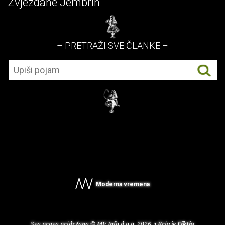
Zvjezdane Jembrih
– PRETRAŽI SVE ČLANKE –
Moderna vremena
Sva prava pridržana © MV Info d.o.o. 2026. • Kriv je
Fiktiv