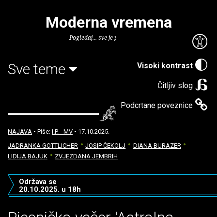
Moderna vremena
Pogledaj... sve je puno knjiga.
Sve teme
Visoki kontrast
Čitljiv slog
Podcrtane poveznice
NAJAVA
• Piše:
I.P. - MV
• 17.10.2025.
JADRANKA GOTTLICHER
JOSIP ČEKOLJ
DIANA BURAZER
LIDIJA BAJUK
ZVJEZDANA JEMBRIH
Održava se
20.10.2025. u 18h