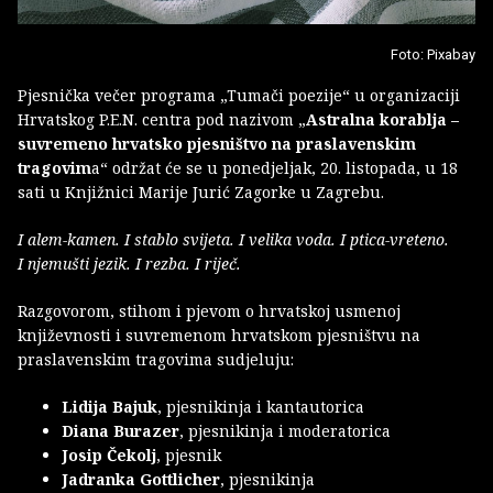
Foto: Pixabay
Pjesnička večer programa „Tumači poezije“ u organizaciji
Hrvatskog P.E.N. centra pod nazivom „
Astralna korablja –
suvremeno hrvatsko pjesništvo na praslavenskim
tragovim
a“ održat će se u ponedjeljak, 20. listopada, u 18
sati u Knjižnici Marije Jurić Zagorke u Zagrebu.
I alem-kamen. I stablo svijeta. I velika voda. I ptica-vreteno.
I njemušti jezik. I rezba. I riječ.
Razgovorom, stihom i pjevom o hrvatskoj usmenoj
književnosti i suvremenom hrvatskom pjesništvu na
praslavenskim tragovima sudjeluju:
Lidija Bajuk
, pjesnikinja i kantautorica
Diana Burazer
, pjesnikinja i moderatorica
Josip Čekolj
, pjesnik
Jadranka Gottlicher
, pjesnikinja