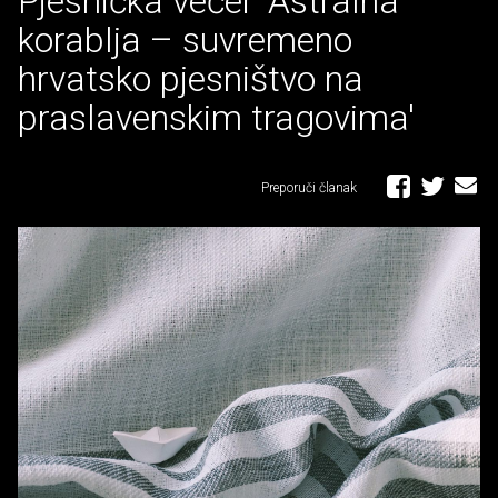
Pjesnička večer 'Astralna
korablja – suvremeno
hrvatsko pjesništvo na
praslavenskim tragovima'
Preporuči članak