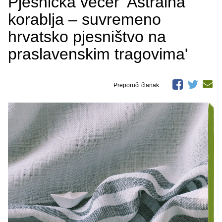
Pjesnička večer 'Astralna
korablja – suvremeno
hrvatsko pjesništvo na
praslavenskim tragovima'
Preporuči članak