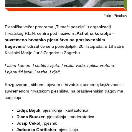
Foto: Pixabay
Pjesnička večer programa „Tumači poezije“ u organizaciji
Hrvatskog P.E.N. centra pod nazivom „
Astralna korablja –
suvremeno hrvatsko pjesništvo na praslavenskim
tragovim
a“ održat će se u ponedjeljak, 20. listopada, u 18 sati u
Knjižnici Marije Jurić Zagorke u Zagrebu.
I alem-kamen. I stablo svijeta. I velika voda. I ptica-vreteno.
I njemušti jezik. I rezba. I riječ.
Razgovorom, stihom i pjevom o hrvatskoj usmenoj književnosti i
suvremenom hrvatskom pjesništvu na praslavenskim tragovima
sudjeluju:
Lidija Bajuk
, pjesnikinja i kantautorica
Diana Burazer
, pjesnikinja i moderatorica
Josip Čekolj
, pjesnik
Jadranka Gottlicher
, pjesnikinja