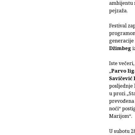
ambijentu 
pejzaža.
Festival za
programom
generacije 
Džimbeg
i
Iste večeri
„
Parvo lig
Savičević 
posljednje 
u prozi „St
prevođena 
noći“ posti
Marijom“.
U subotu 28