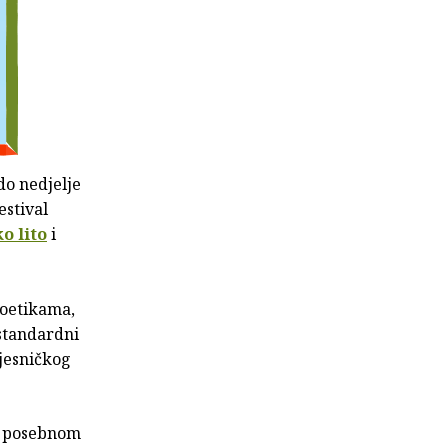
do nedjelje
estival
ko lito
i
poetikama,
 standardni
pjesničkog
 u posebnom