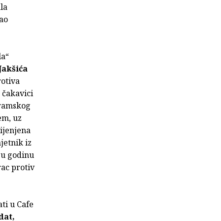
la
kao
la“
 Jakšića
rotiva
 čakavici
 dramskog
em, uz
mijenjena
jetnik iz
e u godinu
rac protiv
ti u Cafe
dat,