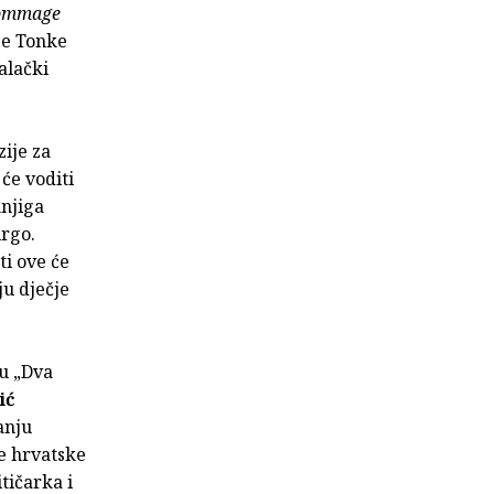
ommage
ije Tonke
ralački
zije za
će voditi
knjiga
urgo.
ti ove će
ju dječje
nu „Dva
ić
anju
e hrvatske
itičarka i