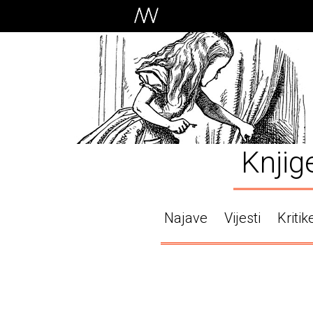
Knjig
Najave
Vijesti
Kritik