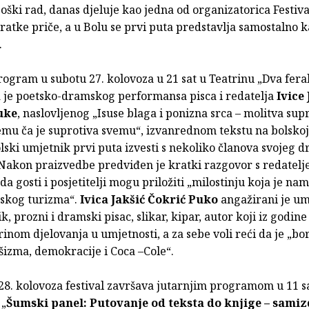
ški rad, danas djeluje kao jedna od organizatorica Festiva
atke priče, a u Bolu se prvi puta predstavlja samostalno 
.
rogram u subotu 27. kolovoza u 21 sat u Teatrinu „Dva fera
 je poetsko-dramskog performansa pisca i redatelja
Ivice
uke
, naslovljenog „Isuse blaga i ponizna srca – molitva sup
emu ča je suprotiva svemu“, izvanrednom tekstu na bolskoj
lski umjetnik prvi puta izvesti s nekoliko članova svojeg
Nakon praizvedbe predviđen je kratki razgovor s redatelj
 gosti i posjetitelji mogu priložiti „milostinju koja je na
lskog turizma“.
Ivica Jakšić Čokrić Puko
angažirani je um
ik, prozni i dramski pisac, slikar, kipar, autor koji iz godin
irinom djelovanja u umjetnosti, a za sebe voli reći da je „bo
šizma, demokracije i Coca –Cole“.
28. kolovoza festival završava jutarnjim programom u 11 sa
 „
Šumski panel: Putovanje od teksta do knjige – samiz