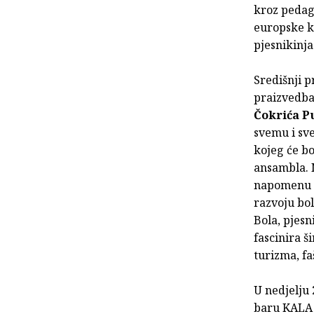
kroz pedago
europske kr
pjesnikinja
Središnji p
praizvedba
Čokrića P
svemu i sv
kojeg će bo
ansambla. 
napomenu da
razvoju bo
Bola, pjesn
fascinira š
turizma, fa
U nedjelju 
baru KALA