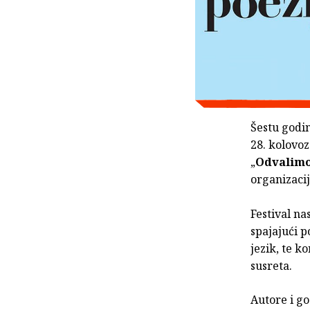
Šestu godin
28. kolovoz
„
Odvalimo
organizacij
Festival na
spajajući p
jezik, te k
susreta.
Autore i go