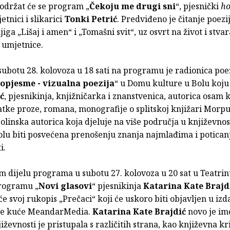
održat će se program „
Čekoju me drugi sni
“, pjesnički
h
etnici i slikarici
Tonki Petrić
. Predviđeno je čitanje poez
jiga „Lišaj i amen“ i „Tomašni svit“, uz osvrt na život i stva
t umjetnice.
subotu 28. kolovoza u 18 sati na programu je radionica poe
kopjesme - vizualna poezija
“ u Domu kulture u Bolu koju 
ć
, pjesnikinja, knjižničarka i znanstvenica, autorica osam 
atke proze, romana, monografije o splitskoj knjižari Morp
olinska autorica koja djeluje na više područja u književnos
olu biti posvećena prenošenju znanja najmlađima i potican
i.
m dijelu programa u subotu 27. kolovoza u 20 sat u Teatri
programu „
Novi glasovi
“ pjesnikinja
Katarina Kate Brajd
će svoj rukopis „Prečaci“ koji će uskoro biti objavljen u izd
ke kuće MeandarMedia.
Katarina Kate Brajdić
novo je im
jiževnosti je pristupala s različitih strana, kao književna kr