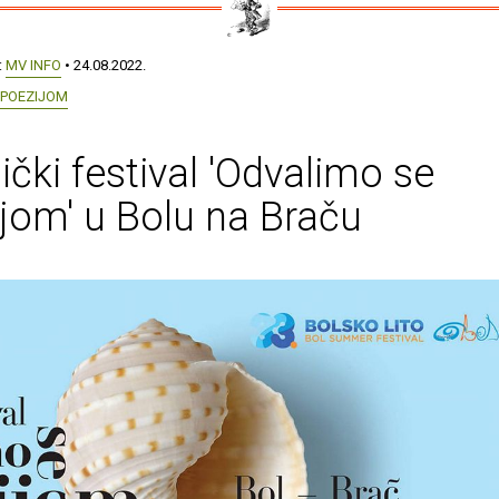
:
MV INFO
• 24.08.2022.
 POEZIJOM
ički festival 'Odvalimo se
jom' u Bolu na Braču