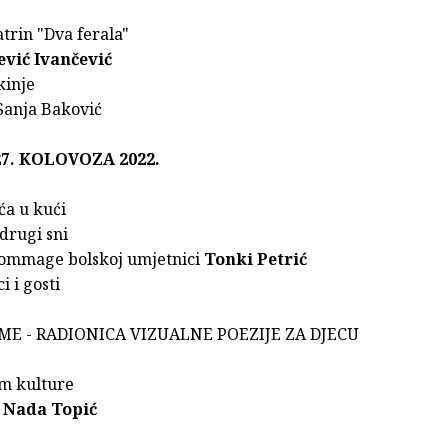
atrin "Dva ferala"
ević Ivančević
kinje
Sanja Baković
7. KOLOVOZA 2022.
uća u kući
drugi sni
hommage bolskoj umjetnici
Tonki Petrić
i i gosti
ME - RADIONICA VIZUALNE POEZIJE ZA DJECU
om kulture
:
Nada Topić