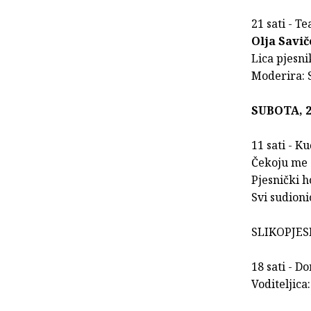
21 sati - Te
Olja Savič
Lica pjesni
Moderira: 
SUBOTA, 2
11 sati - K
Čekoju me 
Pjesnički 
Svi sudionic
SLIKOPJES
18 sati - D
Voditeljica