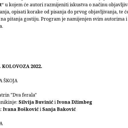
t
“ u kojem će autori razmijeniti iskustva o načinu objavljiv
danja, opisati korake od pisanja do prvog objavljivanja, te ć
na pitanja gostiju. Program je namijenjen svim autorima i
a.
. KOLOVOZA 2022.
A ŠKOJA
atrin "Dva ferala"
snikinje:
Silvija Buvinić
i
Ivona Džimbeg
u:
Ivana Bošković
i
Sanja Baković
A