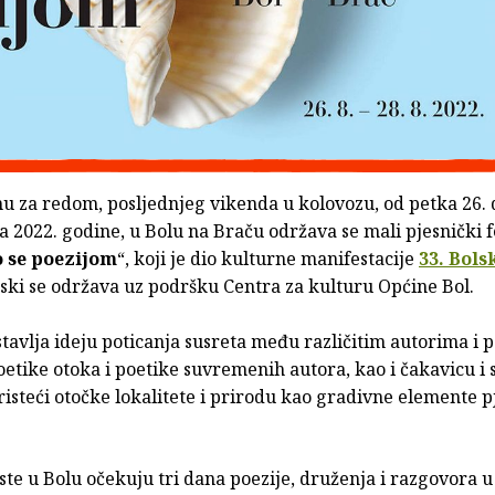
u za redom, posljednjeg vikenda u kolovozu, od petka 26. 
a 2022. godine, u Bolu na Braču održava se mali pjesnički f
 se poezijom
“, koji je dio kulturne manifestacije
33. Bols
ski se održava uz podršku Centra za kulturu Općine Bol.
stavlja ideju poticanja susreta među različitim autorima i 
oetike otoka i poetike suvremenih autora, kao i čakavicu i
oristeći otočke lokalitete i prirodu kao gradivne elemente 
ste u Bolu očekuju tri dana poezije, druženja i razgovora