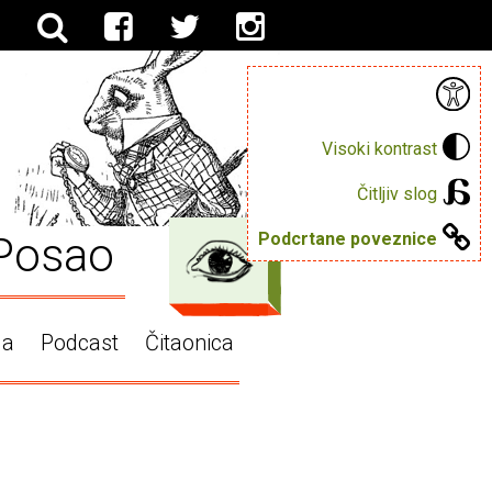
Visoki kontrast
Čitljiv slog
Posao
Podcrtane poveznice
ga
Podcast
Čitaonica