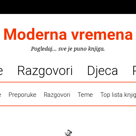
Moderna vremena
Pogledaj... sve je puno knjiga.
e
Razgovori
Djeca
e
Preporuke
Razgovori
Teme
Top lista knji