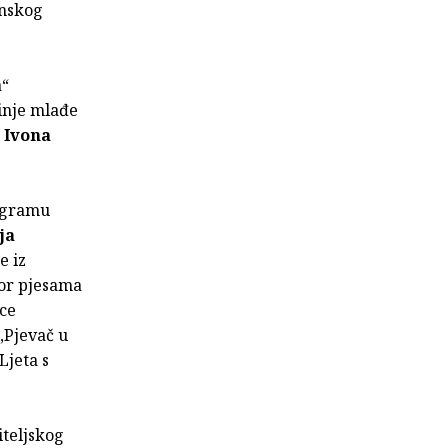
anskog
a“
inje mlađe
i
Ivona
rogramu
ja
e iz
zbor pjesama
ice
„Pjevač u
Ljeta s
iteljskog