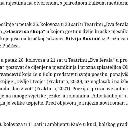
na mjestima na otvorenom, s prirodnom kulisom mediter
počinje u petak 26. kolovoza u 20 sati u Teatrinu „Dva feral
 „
Glasovi sa škoja
“ u kojem gostuju dvije bračke pjesnik
koje pišu na bračkoj čakavici,
Silvija Buvinić
iz Pražnica 
z Pučišća.
, u petak 26. kolovoza u 21 sat u Teatrinu „Dva ferala“ u p
a
“ gostovat će cijenjena pjesnikinja i prozna spisateljica
Ol
Ivančević
koja će u Bolu predstaviti svoju poeziju, ponajviš
knjige „Divlje i tvoje“ (Fraktura, 2020), uz naglasak i na i
andardan život“ (Fraktura, 2021). Poezija i proza ove autor
je na mnoge svjetske jezike, a romanima „Adio kauboju“ i 
gla je velike uspjehe. Pred objavom je i njezin novi roman „
. kolovoza u 11 sati u ambijentu Kuće u kući, bolskog grad