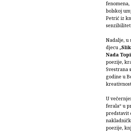
fenomena, 
bolskoj umj
Petrić iz kn
senzibilite
Nadalje, u 
djecu „
Sli
Nada Topi
poezije, kr
Svestrana s
godine u B
kreativnost
U večernje
ferala“ u 
predstavit 
nakladnič
poezije, kn