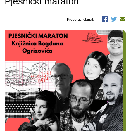
Pjesnički maraton
Preporuči članak