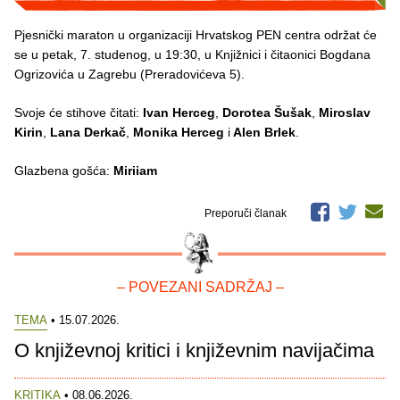
Pjesnički maraton u organizaciji Hrvatskog PEN centra održat će
se u petak, 7. studenog, u 19:30, u Knjižnici i čitaonici Bogdana
Ogrizovića u Zagrebu (Preradovićeva 5).
Svoje će stihove čitati:
Ivan Herceg
,
Dorotea Šušak
,
Miroslav
Kirin
,
Lana Derkač
,
Monika Herceg
i
Alen Brlek
.
Glazbena gošća:
Miriiam
Preporuči članak
– POVEZANI SADRŽAJ –
TEMA
• 15.07.2026.
O književnoj kritici i književnim navijačima
KRITIKA
• 08.06.2026.