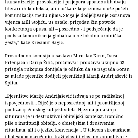
humanizacije, provokacije i prijepora spomenutih dvaju
literarnih konteksta, ali i točka iz koje iznova može početi
komunikacija među njima. Stoga je dodjeljivanje Goranova
vijenca Mili Stojiću, uz ostalo, prigodan čin potvrde
konkretnoga opusa, ali – posredno - i podsjećanje da je
poetska komunikacija globalna a ne lokalna urotnička
gesta,“ kaže Krešimir Bagić.
Prosudbena komisija u sastavu Miroslav Kirin, Ivica
Prtenjača i Darija Žilić, pročitavši i proučivši ukupno 53
pristigla rukopisa donijela je odluku da se nagrada Goran
za mlade pjesnike dodijeli pjesnikinji Mariji Andrijašević iz
Splita.
„Pjesništvo Marije Andrijašević izdvaja se po radikalnoj
ispovjednosti… Riječ je o neposrednoj, ali i promišljenoj
poetizaciji ženskog subjektiviteta. Njezina junakinja
situirana je u destruktivni obiteljski kontekst, ironično
piše o instituciji obitelji, o obiteljskim i društvenim
ritualima, ali i o jeziku konvencija… U takvom siromašnom
i bolesnom okruženju, traži vlastiti glas, no zanimljivo je