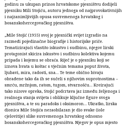
godinu za ukupan prinos hrvatskome pjesništvu dodijeli
pjesniku Mili Stojiću, autoru jednoga od najprovokativnijih
i najzanimljivijih opusa suvremenoga hrvatskog i
bosanskohercegovačkog pjesništva.
„Mile Stojić (1955) svoj je pjesnički svijet izgradio na
razmeđi pojedinačne biografije i historijske priče.
Tematizirajući vlastito iskustvo i sudbinu, njegov lirski
protagonist skicira iskustvo i sudbinu kolektiva kojemu
pripada i kojemu se obraća. Riječ je o pjesniku koji se
iznova hvata u koštac s vječnim temama poput života,
ljubavi, mira, radosti, sna… Te teme obično bivaju
obrađene tako da ih se sučeli s njihovim suprotnostima –
smrću, mržnjom, ratom, tugom, stvarnošću… Kreirajući
tako nizove opreka, Stojić podcrtava jaz između željenoga i
realnoga stanja svijeta i oblikuje ključne figure svoga
pjesništva, a te su paradoks i oksimoron… Ukratko, lirska
dionica Mile Stojića nezaobilazan je dio svake (iole
cjelovitije) slike suvremenoga hrvatskog odnosno
bosanskohercegovačkog pjesništva. Njegov je opus mjesto