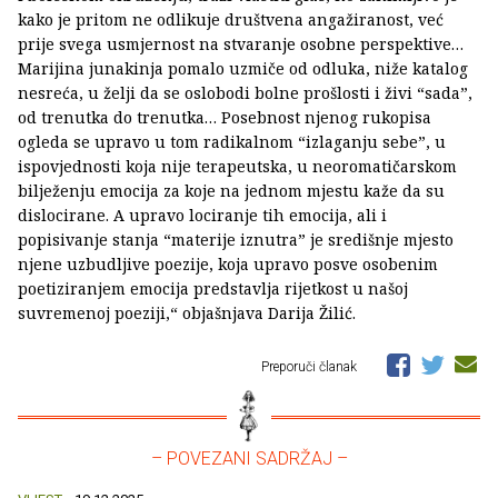
kako je pritom ne odlikuje društvena angažiranost, već
prije svega usmjernost na stvaranje osobne perspektive…
Marijina junakinja pomalo uzmiče od odluka, niže katalog
nesreća, u želji da se oslobodi bolne prošlosti i živi “sada”,
od trenutka do trenutka… Posebnost njenog rukopisa
ogleda se upravo u tom radikalnom “izlaganju sebe”, u
ispovjednosti koja nije terapeutska, u neoromatičarskom
bilježenju emocija za koje na jednom mjestu kaže da su
dislocirane. A upravo lociranje tih emocija, ali i
popisivanje stanja “materije iznutra” je središnje mjesto
njene uzbudljive poezije, koja upravo posve osobenim
poetiziranjem emocija predstavlja rijetkost u našoj
suvremenoj poeziji,“ objašnjava Darija Žilić.
Preporuči članak
– POVEZANI SADRŽAJ –