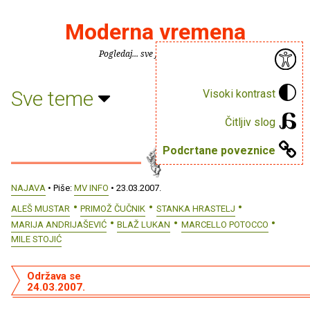
Moderna vremena
Pogledaj... sve je puno knjiga.
Sve teme
Visoki kontrast
Čitljiv slog
Podcrtane poveznice
NAJAVA
• Piše:
MV INFO
• 23.03.2007.
ALEŠ MUSTAR
PRIMOŽ ČUČNIK
STANKA HRASTELJ
MARIJA ANDRIJAŠEVIĆ
BLAŽ LUKAN
MARCELLO POTOCCO
MILE STOJIĆ
Održava se
24.03.2007.