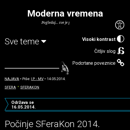
Moderna vremena
Pogledaj... sve je puno knjiga.
Sve teme
Visoki kontrast
Čitljiv slog
Podcrtane poveznice
NAJAVA
• Piše:
I.P. - MV
• 14.05.2014.
SFERA
SFERAKON
Održava se
16.05.2014.
Počinje SFeraKon 2014.