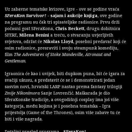
Uz zabavne tematske kvizove, igre - ove se godine vraća
SFeraKon Survivor!
- sajam i aukcije knjiga
, ove godine
na programu su čak tri spisateljske radionice. Prvu drži
počasni gost SFeraKona,
Chris Beckett
, drugu dobitnica
SFERE,
Milena Benini
a treću, o stvaranju uvjerljivih
svjetova, održat će
Nikolas Lloyd
, posebni predavač koji će
osim radionice, presraviti i svoju steampunk komediju,
film
The Adventures of Stoke Mandeville, Atronaut and
Gentleman
.
Igraonica će kao i uvijek, biti dupkom puna, bit će igara za
svačiji ukusu, a predstavit će se i demonstrirati jedan
sasvim novi, hrvatski LARP nastao prema fantasy trilogiji
Zmije Nikonimora
Sanje Lovrenčić. Maškarada je dio
SferaKonske tradicije, a ovogodišnji cosplay ima još više
kategorja, među kojima je i posebna tematska – Igra
prijestolja (Game of the Thrones), osim više zabave tu će
biti i više nagrada.
Detaljni pregled programa -
SFeraKon!