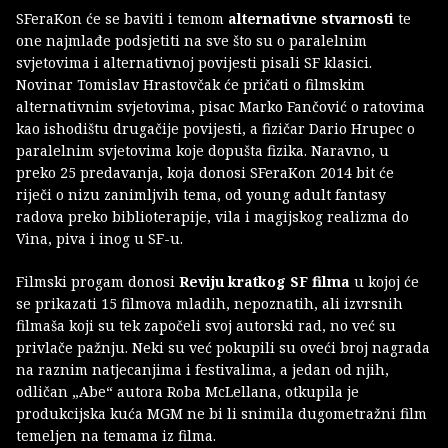
SFeraKon će se baviti i temom
alternativne stvarnosti
te
one najmlađe podsjetiti na sve što su o paralelnim
svjetovima i alternativnoj povijesti pisali SF klasici.
Novinar Tomislav Hrastovčak će pričati o filmskim
alternativnim svjetovima, pisac Marko Fančović o ratovima
kao ishodištu drugačije povijesti, a fizičar Dario Hrupec o
paralelnim svjetovima koje dopušta fizika. Naravno, u
preko 25 predavanja, koja donosi SFeraKon 2014 bit će
riječi o nizu zanimljvih tema, od young adult fantasy
radova preko biblioterapije, vila i magijskog realizma do
Vina, piva i inog u SF-u.
Filmski progam donosi
Reviju kratkog SF filma
u kojoj će
se prikazati 15 filmova mladih, nepoznatih, ali izvrsnih
filmaša koji su tek započeli svoj autorski rad, no već su
privlače pažnju. Neki su već pokupili su oveći broj nagrada
na raznim natjecanjima i festivalima, a jedan od njih,
odličan „Abe“ autora Roba McLellana, otkupila je
produkcijska kuća MGM ne bi li snimila dugometražni film
temeljen na temama iz filma.