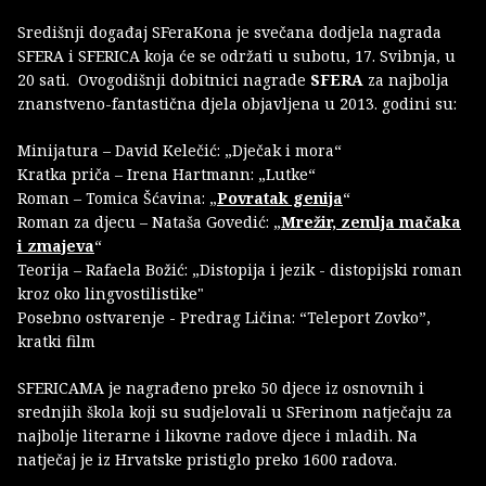
Središnji događaj SFeraKona je svečana dodjela nagrada
SFERA i SFERICA koja će se održati u subotu, 17. Svibnja, u
20 sati. Ovogodišnji dobitnici nagrade
SFERA
za najbolja
znanstveno-fantastična djela objavljena u 2013. godini su:
Minijatura – David Kelečić: „Dječak i mora“
Kratka priča – Irena Hartmann: „Lutke“
Roman – Tomica Šćavina: „
Povratak genija
“
Roman za djecu – Nataša Govedić: „
Mrežir, zemlja mačaka
i zmajeva
“
Teorija – Rafaela Božić: „Distopija i jezik - distopijski roman
kroz oko lingvostilistike"
Posebno ostvarenje - Predrag Ličina: “Teleport Zovko”,
kratki film
SFERICAMA je nagrađeno preko 50 djece iz osnovnih i
srednjih škola koji su sudjelovali u SFerinom natječaju za
najbolje literarne i likovne radove djece i mladih. Na
natječaj je iz Hrvatske pristiglo preko 1600 radova.