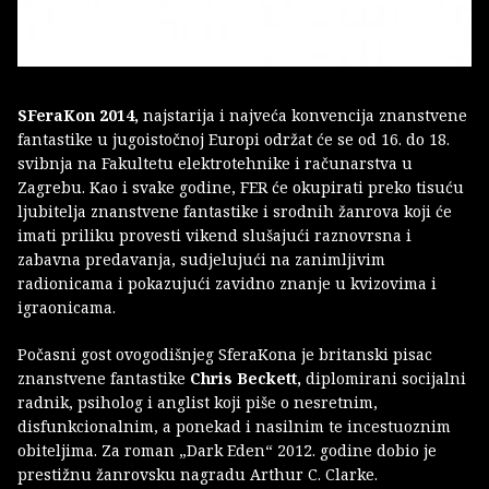
SFeraKon 2014,
najstarija i najveća konvencija znanstvene
fantastike u jugoistočnoj Europi održat će se od 16. do 18.
svibnja na Fakultetu elektrotehnike i računarstva u
Zagrebu. Kao i svake godine, FER će okupirati preko tisuću
ljubitelja znanstvene fantastike i srodnih žanrova koji će
imati priliku provesti vikend slušajući raznovrsna i
zabavna predavanja, sudjelujući na zanimljivim
radionicama i pokazujući zavidno znanje u kvizovima i
igraonicama.
Počasni gost ovogodišnjeg SferaKona je britanski pisac
znanstvene fantastike
Chris Beckett,
diplomirani socijalni
radnik, psiholog i anglist koji piše o nesretnim,
disfunkcionalnim, a ponekad i nasilnim te incestuoznim
obiteljima. Za roman „Dark Eden“ 2012. godine dobio je
prestižnu žanrovsku nagradu Arthur C. Clarke.