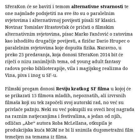
SFeraKon će se baviti i temom
alternativne stvarnosti
te
one najmlađe podsjetiti na sve što su o paralelnim
svjetovima i alternativnoj povijesti pisali SF klasici.
Novinar Tomislav Hrastovčak će pričati o filmskim
alternativnim svjetovima, pisac Marko Fančović o ratovima
kao ishodištu drugačije povijesti, a fizičar Dario Hrupec o
paralelnim svjetovima koje dopušta fizika. Naravno, u
preko 25 predavanja, koja donosi SFeraKon 2014 bit će
riječi o nizu zanimljvih tema, od young adult fantasy
radova preko biblioterapije, vila i magijskog realizma do
Vina, piva i inog u SF-u.
Filmski progam donosi
Reviju kratkog SF filma
u kojoj će
se prikazati 15 filmova mladih, nepoznatih, ali izvrsnih
filmaša koji su tek započeli svoj autorski rad, no već su
privlače pažnju. Neki su već pokupili su oveći broj nagrada
na raznim natjecanjima i festivalima, a jedan od njih,
odličan „Abe“ autora Roba McLellana, otkupila je
produkcijska kuća MGM ne bi li snimila dugometražni film
temeljen na temama iz filma.