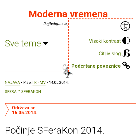
Moderna vremena
Pogledaj... sve je puno knjiga.
Sve teme
Visoki kontrast
Čitljiv slog
Podcrtane poveznice
NAJAVA
• Piše:
I.P. - MV
• 14.05.2014.
SFERA
SFERAKON
Održava se
16.05.2014.
Počinje SFeraKon 2014.