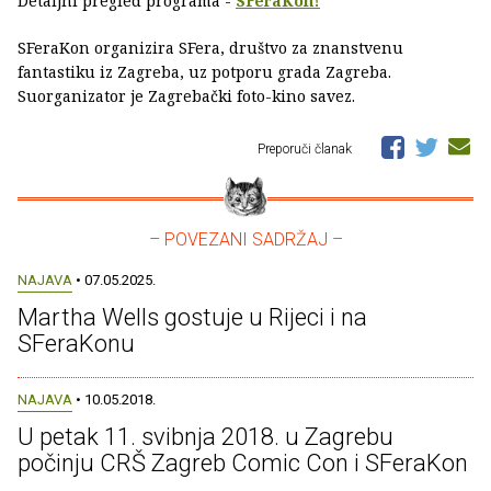
Detaljni pregled programa -
SFeraKon!
SFeraKon organizira SFera, društvo za znanstvenu
fantastiku iz Zagreba, uz potporu grada Zagreba.
Suorganizator je Zagrebački foto-kino savez.
Preporuči članak
– POVEZANI SADRŽAJ –
NAJAVA
• 07.05.2025.
Martha Wells gostuje u Rijeci i na
SFeraKonu
NAJAVA
• 10.05.2018.
U petak 11. svibnja 2018. u Zagrebu
počinju CRŠ Zagreb Comic Con i SFeraKon