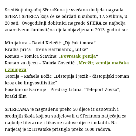
Središnji događaj SFeraKona je svečana dodjela nagrada
SFERA i SFERICA koja će se održati u subotu, 17. Svibnja, u
20 sati. Ovogodišnji dobitnici nagrade
SFERA
za najbolja
znanstveno-fantastična djela objavljena u 2013. godini su:
Minijatura – David Kelečić: „Dječak i mora“
Kratka priča – Irena Hartmann: „Lutke“
Roman – Tomica Šćavina: „
Povratak genija
“
Roman za djecu – Nataša Govedić: „
Mrežir, zemlja mačaka
i zmajeva
“
Teorija – Rafaela Božić: „Distopija i jezik - distopijski roman
kroz oko lingvostilistike"
Posebno ostvarenje - Predrag Ličina: “Teleport Zovko”,
kratki film
SFERICAMA je nagrađeno preko 50 djece iz osnovnih i
srednjih škola koji su sudjelovali u SFerinom natječaju za
najbolje literarne i likovne radove djece i mladih. Na
natječaj je iz Hrvatske pristiglo preko 1600 radova.