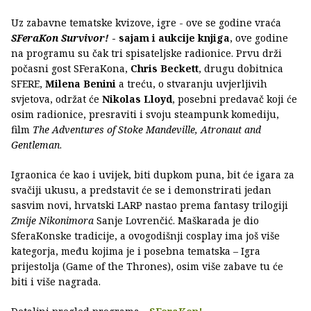
Uz zabavne tematske kvizove, igre - ove se godine vraća
SFeraKon Survivor!
- sajam i aukcije knjiga
, ove godine
na programu su čak tri spisateljske radionice. Prvu drži
počasni gost SFeraKona,
Chris Beckett
, drugu dobitnica
SFERE,
Milena Benini
a treću, o stvaranju uvjerljivih
svjetova, održat će
Nikolas Lloyd
, posebni predavač koji će
osim radionice, presraviti i svoju steampunk komediju,
film
The Adventures of Stoke Mandeville, Atronaut and
Gentleman
.
Igraonica će kao i uvijek, biti dupkom puna, bit će igara za
svačiji ukusu, a predstavit će se i demonstrirati jedan
sasvim novi, hrvatski LARP nastao prema fantasy trilogiji
Zmije Nikonimora
Sanje Lovrenčić. Maškarada je dio
SferaKonske tradicije, a ovogodišnji cosplay ima još više
kategorja, među kojima je i posebna tematska – Igra
prijestolja (Game of the Thrones), osim više zabave tu će
biti i više nagrada.