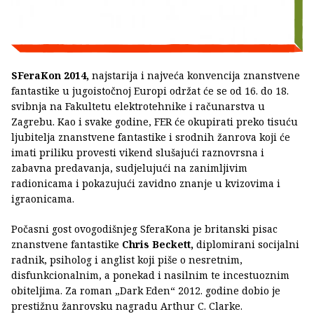
SFeraKon 2014,
najstarija i najveća konvencija znanstvene
fantastike u jugoistočnoj Europi održat će se od 16. do 18.
svibnja na Fakultetu elektrotehnike i računarstva u
Zagrebu. Kao i svake godine, FER će okupirati preko tisuću
ljubitelja znanstvene fantastike i srodnih žanrova koji će
imati priliku provesti vikend slušajući raznovrsna i
zabavna predavanja, sudjelujući na zanimljivim
radionicama i pokazujući zavidno znanje u kvizovima i
igraonicama.
Počasni gost ovogodišnjeg SferaKona je britanski pisac
znanstvene fantastike
Chris Beckett,
diplomirani socijalni
radnik, psiholog i anglist koji piše o nesretnim,
disfunkcionalnim, a ponekad i nasilnim te incestuoznim
obiteljima. Za roman „Dark Eden“ 2012. godine dobio je
prestižnu žanrovsku nagradu Arthur C. Clarke.